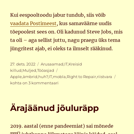
Kui eespooltoodu jabur tundub, siis võib
vaadata Postimeest
, kus samaväärne uudis
tõepoolest sees on. Oli kadunud Steve Jobs, mis
ta oli – aga sellist juttu, nagu praegu üks tema
jüngritest ajab, ei oleks ta ilmselt rääkinud.
Postitatud
Rubriigid
27. dets. 2022
Arusaamad
,
IT
,
Kreisid
Sildid
killud
,
Muljed
,
Tööasjad
Eksperd
Apple
,
ämbrid
,
huh?
,
IT
,
mobla
,
Right to Repair
,
riistvara
värk
kohta on 3 kommentaari
Ärajäänud jõuluräpp
2019. aastal (enne pandeemiat) sai mõnede