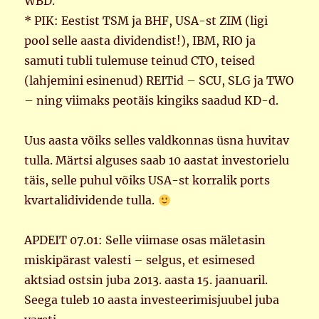
WBD.
* PIK: Eestist TSM ja BHF, USA-st ZIM (ligi
pool selle aasta dividendist!), IBM, RIO ja
samuti tubli tulemuse teinud CTO, teised
(lahjemini esinenud) REITid – SCU, SLG ja TWO
– ning viimaks peotäis kingiks saadud KD-d.
Uus aasta võiks selles valdkonnas üsna huvitav
tulla. Märtsi alguses saab 10 aastat investorielu
täis, selle puhul võiks USA-st korralik ports
kvartalidividende tulla.
APDEIT 07.01: Selle viimase osas mäletasin
miskipärast valesti – selgus, et esimesed
aktsiad ostsin juba 2013. aasta 15. jaanuaril.
Seega tuleb 10 aasta investeerimisjuubel juba