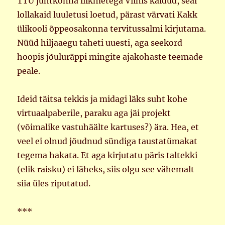
TTÜ juhtkonna liikmetega Viinis käidud, seal
lollakaid luuletusi loetud, pärast värvati Kakk
ülikooli õppeosakonna tervitussalmi kirjutama.
Nüüd hiljaaegu taheti uuesti, aga seekord
hoopis jõuluräppi mingite ajakohaste teemade
peale.
Ideid täitsa tekkis ja midagi läks suht kohe
virtuaalpaberile, paraku aga jäi projekt
(võimalike vastuhäälte kartuses?) ära. Hea, et
veel ei olnud jõudnud sündiga taustatümakat
tegema hakata. Et aga kirjutatu päris taltekki
(elik raisku) ei läheks, siis olgu see vähemalt
siia üles riputatud.
***