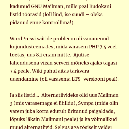
kadunud GNU Mailman, mille peal Budokani
listid töötasid (loll lind, ise süüdi – oleks
pidanud enne kontrollima!).
WordPressi saitide probleem oli vananenud
kujundusteemades, mida varasem PHP 7.4 veel
toetas, uus 8.1 enam mitte. Ajutise
lahendusena viisin serveri mõneks ajaks tagasi
7.4 peale. Wiki puhul aitas tarkvara
uuendamine (oli varasema LTS-versiooni peal).
Ja siis listid… Alternatiivideks olid uus Mailman
3 (mis varasemaga ei ühildu), Sympa (mida olin
varem juba korra edutult üritanud paigaldada,
lõpuks läksin Mailmani peale) ja ka võimalikud
muud alternatiivid. Selgus aga tõsiselt veider