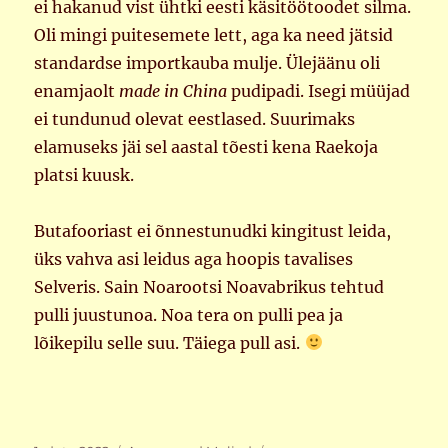
ei hakanud vist ühtki eesti käsitöötoodet silma.
Oli mingi puitesemete lett, aga ka need jätsid
standardse importkauba mulje. Ülejäänu oli
enamjaolt
made in China
pudipadi. Isegi müüjad
ei tundunud olevat eestlased. Suurimaks
elamuseks jäi sel aastal tõesti kena Raekoja
platsi kuusk.
Butafooriast ei õnnestunudki kingitust leida,
üks vahva asi leidus aga hoopis tavalises
Selveris. Sain Noarootsi Noavabrikus tehtud
pulli juustunoa. Noa tera on pulli pea ja
lõikepilu selle suu. Täiega pull asi.