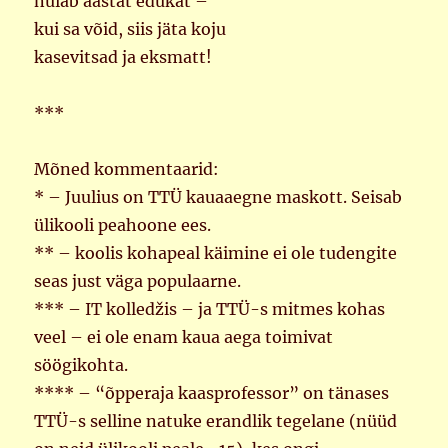
nuiab aastat edukat –
kui sa võid, siis jäta koju
kasevitsad ja eksmatt!
***
Mõned kommentaarid:
* – Juulius on TTÜ kauaaegne maskott. Seisab
ülikooli peahoone ees.
** – koolis kohapeal käimine ei ole tudengite
seas just väga populaarne.
*** – IT kolledžis – ja TTÜ-s mitmes kohas
veel – ei ole enam kaua aega toimivat
söögikohta.
**** – “õpperaja kaasprofessor” on tänases
TTÜ-s selline natuke erandlik tegelane (nüüd