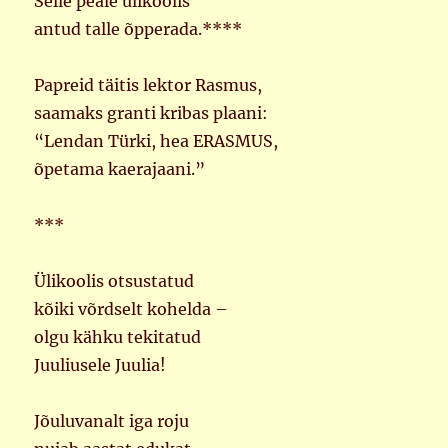
Selle peale ülikoolis
antud talle õpperada.****
Papreid täitis lektor Rasmus,
saamaks granti kribas plaani:
“Lendan Türki, hea ERASMUS,
õpetama kaerajaani.”
***
Ülikoolis otsustatud
kõiki võrdselt kohelda –
olgu kähku tekitatud
Juuliusele Juulia!
Jõuluvanalt iga roju