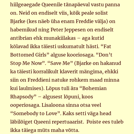
hiilgeaegade Queenile tänapäeval vastu panna
on. Neid on endiselt viis, kõik peale solist
Bjarke (kes näeb üha enam Freddie välja) on
habemikud ning Peter Jeppesen on endiselt
antibrian ehk munakiilakas – aga kutid
kõlavad ikka täiesti uskumatult hästi. “Fat
Bottomed Girls” alguse kooriosaga. “Don’t
Stop Me Now”. “Save Me” (Bjarke on hakanud
ka täiesti korralikult klaverit mängima, ehkki
siin on Freddieni natuke rohkem maad minna
kui laulmises). Lõpus tuli ära “Bohemian
Rhapsody” – algusest lõpuni, koos
ooperiosaga. Lisaloona sinna otsa veel
“Somebody to Love”. Kaks setti väga head
läbilõiget Queeni repertuaarist. Poiste ees tuleb
ikka täiega müts maha võtta.