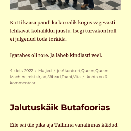
Kotti kaasa pandi ka korralik kogus vägevasti
lehkavat kohalikku juustu. Isegi turvakontroll
ei julgenud toda torkida.
Igatahes oli tore. Ja läheb kindlasti veel.
Postitatud
Rubriigid
Sildid
4. dets. 2022
Muljed
jee!
,
kontsert
,
Queen
,
Queen
Nädalalõpp
Machine
,
reisikirjad
,
Sõbrad
,
Taani
,
Vita
kohta on 6
Taanis
kommentaari
Jalutuskäik Butafoorias
Eile sai üle pika aja Tallinna vanalinnas käidud.