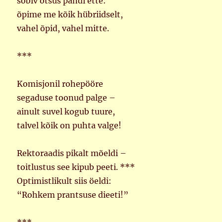
sobiv otsus pandi ette:
õpime me kõik hübriidselt,
vahel õpid, vahel mitte.
***
Komisjonil rohepööre
segaduse toonud palge –
ainult suvel kogub tuure,
talvel kõik on puhta valge!
Rektoraadis pikalt mõeldi –
toitlustus see kipub peeti. ***
Optimistlikult siis öeldi:
“Rohkem prantsuse dieeti!”