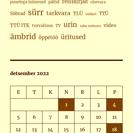
reisikirjad
pätid
puuetega inimesed
riistvara
sürr
tarkvara
TLÜ
Sõbrad
TTÜ
tsikkel
urin
video
TTÜ ITK
turvalisus
TV
vaba tarkvara
ämbrid
üritused
õppetöö
detsember 2022
E
T
K
N
R
L
P
1
2
3
4
5
6
7
8
9
10
11
12
13
14
15
16
17
18