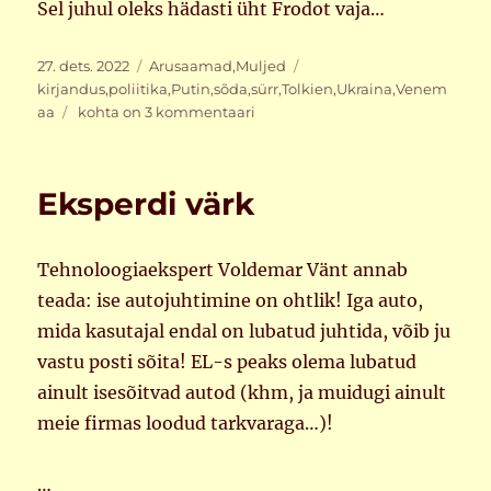
Sel juhul oleks hädasti üht Frodot vaja…
Postitatud
Rubriigid
Sildid
27. dets. 2022
Arusaamad
,
Muljed
kirjandus
,
poliitika
,
Putin
,
sõda
,
sürr
,
Tolkien
,
Ukraina
,
Venem
Tolkien.
aa
kohta on 3 kommentaari
Täiega.
Eksperdi värk
Tehnoloogiaekspert Voldemar Vänt annab
teada: ise autojuhtimine on ohtlik! Iga auto,
mida kasutajal endal on lubatud juhtida, võib ju
vastu posti sõita! EL-s peaks olema lubatud
ainult isesõitvad autod (khm, ja muidugi ainult
meie firmas loodud tarkvaraga…)!
…