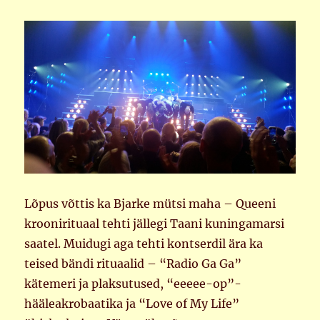
Lõpus võttis ka Bjarke mütsi maha – Queeni
kroonirituaal tehti jällegi Taani kuningamarsi
saatel. Muidugi aga tehti kontserdil ära ka
teised bändi rituaalid – “Radio Ga Ga”
kätemeri ja plaksutused, “eeeee-op”-
hääleakrobaatika ja “Love of My Life”