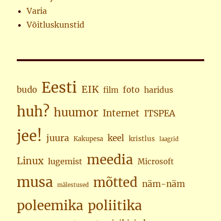
Varia
Võitluskunstid
Eesti
EIK
budo
foto
haridus
film
huh?
huumor
Internet
ITSPEA
jee!
juura
keel
kristlus
Kakupesa
laagrid
meedia
Linux
lugemist
Microsoft
musa
mõtted
näm-näm
mälestused
poleemika
poliitika