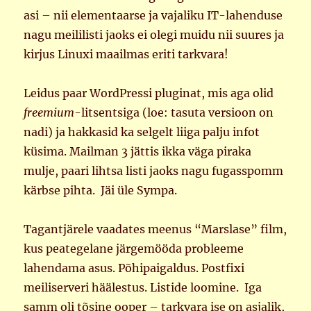
asi – nii elementaarse ja vajaliku IT-lahenduse
nagu meililisti jaoks ei olegi muidu nii suures ja
kirjus Linuxi maailmas eriti tarkvara!
Leidus paar WordPressi pluginat, mis aga olid
freemium
-litsentsiga (loe: tasuta versioon on
nadi) ja hakkasid ka selgelt liiga palju infot
küsima. Mailman 3 jättis ikka väga piraka
mulje, paari lihtsa listi jaoks nagu fugasspomm
kärbse pihta. Jäi üle Sympa.
Tagantjärele vaadates meenus “Marslase” film,
kus peategelane järgemööda probleeme
lahendama asus. Põhipaigaldus. Postfixi
meiliserveri häälestus. Listide loomine. Iga
samm oli tõsine ooper – tarkvara ise on asjalik,