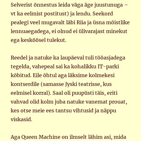
Selverist õnnestus leida väga äge juustunuga –
vt ka eelmist postitust) ja lendu. Seekord
pealegi veel mugavalt läbi Riia ja üsna mõistlike
lennuaegadega, ei olnud ei ülivarajast minekut
ega kesköösel tulekut.
Reedel ja natuke ka laupäeval tuli tööasjadega
tegelda, vahepeal sai ka kohalikku IT-parki
kõbitud. Eile õhtul aga läksime kolmekesi
kontserdile (samasse Jyski teatrisse, kus
eelmisel korral). Saal oli puupüsti täis, eriti
vahvad olid kolm juba natuke vanemat prouat,
kes otse meie ees tantsu vihtusid ja näppu
viskasid.
Aga Queen Machine on ilmselt lähim asi, mida