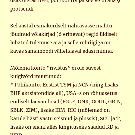
osas ületas 10%, põhikontol jäi see veidi alla 9
protsendi.
Sel aastal esmakordselt nähtavasse mahtu
jõudnud võlakirjad (6 erinevat) tegid üldiselt
lubatud tulemuse ära ja selle rubriigiga on
kavas samamoodi vähehaaval edasi minna.
Mõlema konto “rivistus” ei ole suvest
kuigivõrd muutunud:
* Põhikonto: Eestist TSM ja NCN (ning lisaks
BHF aktsiafondide all), USA-s on rõhuasetus
endiselt laevandusel (EGLE, GNK, GOGL, GRIN,
SBLK, ZIM), lisaks IBM, RIO (mõlemad on
karule hästi vastu seisnud ja plussis), SCU ja T,
lisaks on siiani alles kingituseks saadud KD ja