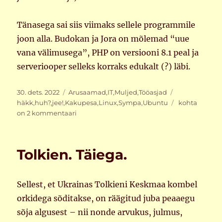
Tänasega sai siis viimaks sellele programmile
joon alla. Budokan ja Jora on mõlemad “uue
vana välimusega”, PHP on versiooni 8.1 peal ja
serveriooper selleks korraks edukalt (?) läbi.
Postitatud
Rubriigid
Sildid
30. dets. 2022
Arusaamad
,
IT
,
Muljed
,
Tööasjad
Jõuluhäkid
häkk
,
huh?
,
jee!
,
Kakupesa
,
Linux
,
Sympa
,
Ubuntu
kohta
serveriga
on 2 kommentaari
Tolkien. Täiega.
Sellest, et Ukrainas Tolkieni Keskmaa kombel
orkidega sõditakse, on räägitud juba peaaegu
sõja algusest – nii nonde arvukus, julmus,