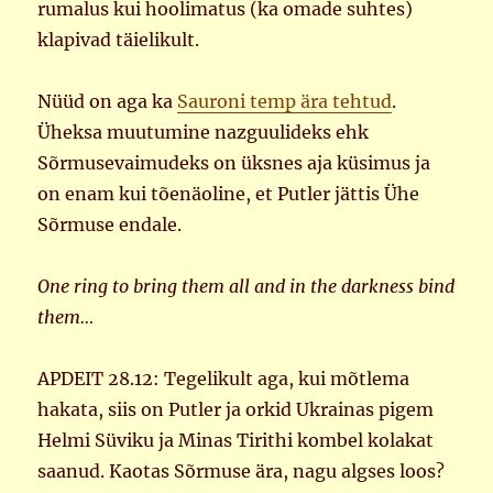
rumalus kui hoolimatus (ka omade suhtes)
klapivad täielikult.
Nüüd on aga ka
Sauroni temp ära tehtud
.
Üheksa muutumine nazguulideks ehk
Sõrmusevaimudeks on üksnes aja küsimus ja
on enam kui tõenäoline, et Putler jättis Ühe
Sõrmuse endale.
One ring to bring them all and in the darkness bind
them…
APDEIT 28.12: Tegelikult aga, kui mõtlema
hakata, siis on Putler ja orkid Ukrainas pigem
Helmi Süviku ja Minas Tirithi kombel kolakat
saanud. Kaotas Sõrmuse ära, nagu algses loos?