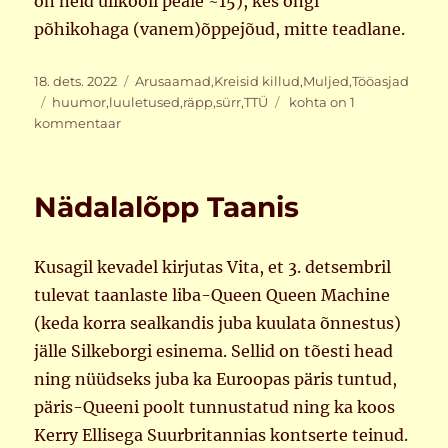
on neid ülikooli peale ~15), kes ongi
põhikohaga (vanem)õppejõud, mitte teadlane.
Postitatud
Rubriigid
18. dets. 2022
Arusaamad
,
Kreisid killud
,
Muljed
,
Tööasjad
Sildid
Ärajäänud
huumor
,
luuletused
,
räpp
,
sürr
,
TTÜ
kohta on 1
jõuluräpp
kommentaar
Nädalalõpp Taanis
Kusagil kevadel kirjutas Vita, et 3. detsembril
tulevat taanlaste liba-Queen Queen Machine
(keda korra sealkandis juba kuulata õnnestus)
jälle Silkeborgi esinema. Sellid on tõesti head
ning nüüdseks juba ka Euroopas päris tuntud,
päris-Queeni poolt tunnustatud ning ka koos
Kerry Ellisega Suurbritannias kontserte teinud.