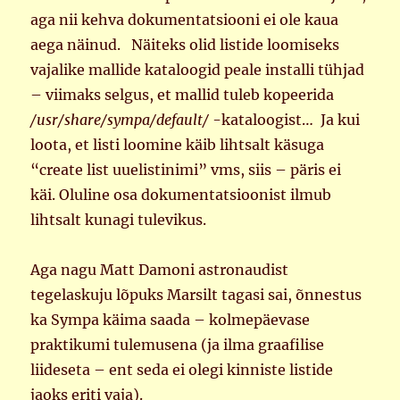
aga nii kehva dokumentatsiooni ei ole kaua
aega näinud. Näiteks olid listide loomiseks
vajalike mallide kataloogid peale installi tühjad
– viimaks selgus, et mallid tuleb kopeerida
/usr/share/sympa/default/
-kataloogist… Ja kui
loota, et listi loomine käib lihtsalt käsuga
“create list uuelistinimi” vms, siis – päris ei
käi. Oluline osa dokumentatsioonist ilmub
lihtsalt kunagi tulevikus.
Aga nagu Matt Damoni astronaudist
tegelaskuju lõpuks Marsilt tagasi sai, õnnestus
ka Sympa käima saada – kolmepäevase
praktikumi tulemusena (ja ilma graafilise
liideseta – ent seda ei olegi kinniste listide
jaoks eriti vaja).