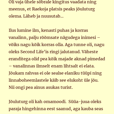
Oli vaja ühele sõbrale kingitus vaadata ning
meenus, et Raekoja platsis peaks jõuluturg
olema. Läheb ja nuusutab…
Ilus lumine ilm, kenasti puhas ja korras
vanalinn, palju rõõmsate nägudega inimesi –
võiks nagu kõik korras olla. Aga tunne oli, nagu
oleks Second Life’is ringi jalutanud. Väheste
eranditega olid pea kõik majade aknad pimedad
– vanalinnas ilmselt enam lihtsalt ei elata.
Jõukam rahvas ei ole sealse elaniku tüüpi ning
linnaboheemlastele käib see elukoht üle jõu.
Nii ongi pea ainus asukas turist.
Jõuluturg oli kah omamoodi. Süüa-juua oleks
paraja hingehinna eest saanud, aga kauba seas