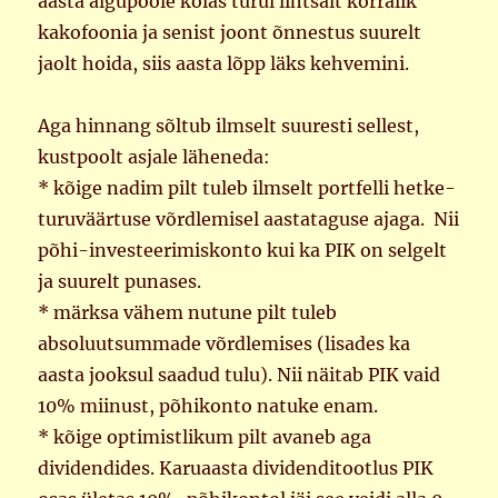
aasta algupoole kõlas turul lihtsalt korralik
kakofoonia ja senist joont õnnestus suurelt
jaolt hoida, siis aasta lõpp läks kehvemini.
Aga hinnang sõltub ilmselt suuresti sellest,
kustpoolt asjale läheneda:
* kõige nadim pilt tuleb ilmselt portfelli hetke-
turuväärtuse võrdlemisel aastataguse ajaga. Nii
põhi-investeerimiskonto kui ka PIK on selgelt
ja suurelt punases.
* märksa vähem nutune pilt tuleb
absoluutsummade võrdlemises (lisades ka
aasta jooksul saadud tulu). Nii näitab PIK vaid
10% miinust, põhikonto natuke enam.
* kõige optimistlikum pilt avaneb aga
dividendides. Karuaasta dividenditootlus PIK