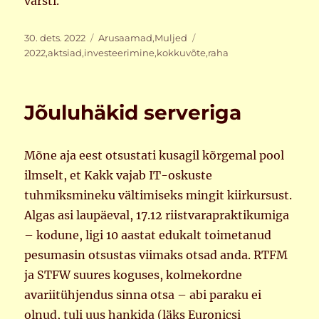
varsti.
Postitatud
Rubriigid
Sildid
30. dets. 2022
Arusaamad
,
Muljed
2022
,
aktsiad
,
investeerimine
,
kokkuvõte
,
raha
Jõuluhäkid serveriga
Mõne aja eest otsustati kusagil kõrgemal pool
ilmselt, et Kakk vajab IT-oskuste
tuhmiksmineku vältimiseks mingit kiirkursust.
Algas asi laupäeval, 17.12 riistvarapraktikumiga
– kodune, ligi 10 aastat edukalt toimetanud
pesumasin otsustas viimaks otsad anda. RTFM
ja STFW suures koguses, kolmekordne
avariitühjendus sinna otsa – abi paraku ei
olnud, tuli uus hankida (läks Euronicsi