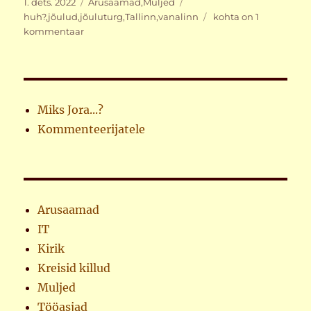
Postitatud
Rubriigid
Sildid
1. dets. 2022
Arusaamad
,
Muljed
Jalutuskäik
huh?
,
jõulud
,
jõuluturg
,
Tallinn
,
vanalinn
kohta on 1
Butafoorias
kommentaar
Miks Jora...?
Kommenteerijatele
Arusaamad
IT
Kirik
Kreisid killud
Muljed
Tööasjad