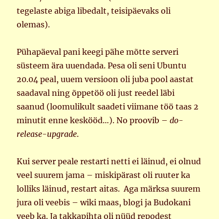
tegelaste abiga libedalt, teisipäevaks oli
olemas).
Pühapäeval pani keegi pähe mõtte serveri
süsteem ära uuendada. Pesa oli seni Ubuntu
20.04 peal, uuem versioon oli juba pool aastat
saadaval ning õppetöö oli just reedel läbi
saanud (loomulikult saadeti viimane töö taas 2
minutit enne keskööd…). No proovib –
do-
release-upgrade
.
Kui server peale restarti netti ei läinud, ei olnud
veel suurem jama – miskipärast oli ruuter ka
lolliks läinud, restart aitas. Aga märksa suurem
jura oli veebis – wiki maas, blogi ja Budokani
veeb ka. Ja takkapihta oli nüüd repodest