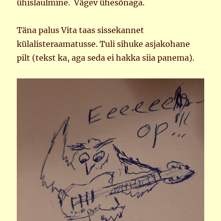
ühislaulmine. Vägev ühesõnaga.
Täna palus Vita taas sissekannet
külalisteraamatusse. Tuli sihuke asjakohane
pilt (tekst ka, aga seda ei hakka siia panema).