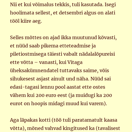
Nii et kui võimalus tekkis, tuli kasutada. Isegi
hoolimata sellest, et detsembri algus on alati
tööl kiire aeg.
Selles mõttes on ajad ikka muutunud kõvasti,
et nüüd saab pikema etteteadmise ja
piletiostmisega täiesti vabalt nädalalõpureisi
ette võtta – vanasti, kui Vitaga
üheksakümnendatel tuttavaks saime, võis
sihukesest asjast ainult und näha. Nüüd sai
edasi-tagasi lennu pool aastat ette ostes
vähem kui 200 euro eest (ja muidugi ka 200
eurot on hoopis midagi muud kui varem).
Aga läpakas kotti (töö tuli paratamatult kaasa
võtta), mõned vahvad kingitused ka (tavalisest