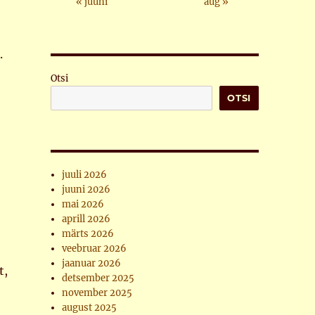
« juuni
aug »
.
Otsi
OTSI
juuli 2026
juuni 2026
mai 2026
aprill 2026
märts 2026
veebruar 2026
jaanuar 2026
t,
detsember 2025
november 2025
august 2025