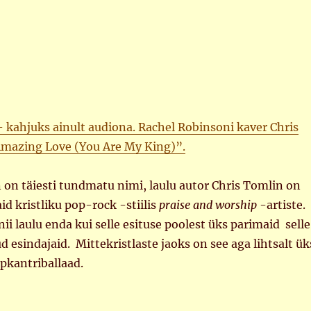
– kahjuks ainult audiona. Rachel Robinsoni kaver Chris
Amazing Love (You Are My King)”.
on täiesti tundmatu nimi, laulu autor Chris Tomlin on
d kristliku pop-rock -stiilis
praise and worship
-artiste.
ii laulu enda kui selle esituse poolest üks parimaid selle
d esindajaid. Mittekristlaste jaoks on see aga lihtsalt ük
opkantriballaad.