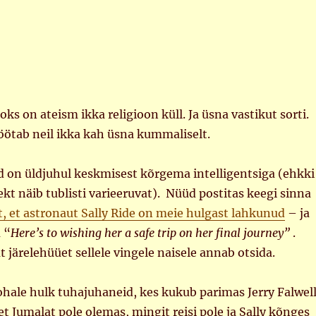
ks on ateism ikka religioon küll. Ja üsna vastikut sorti.
öötab neil ikka kah üsna kummaliselt.
d on üldjuhul keskmisest kõrgema intelligentsiga (ehkki
lekt näib tublisti varieeruvat). Nüüd postitas keegi sinna
t, et astronaut Sally Ride on meie hulgast lahkunud
– ja
 “
Here’s to wishing her a safe trip on her final journey”
.
järelehüüet sellele vingele naisele annab otsida.
kohale hulk tuhajuhaneid, kes kukub parimas Jerry Falwell
 et Jumalat pole olemas, mingit reisi pole ja Sally kõnges