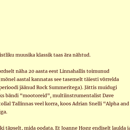
ristliku muusika klassik taas ära nähtud.
ordselt näha 20 aasta eest Linnahallis toimunud
 (mõnel aastal kannatas see tasemelt täiesti võrrelda
erioodi jäänud Rock Summeritega). Jättis muidugi
ks bändi “mootoreid”, multiinstrumentalist Dave
tollal Tallinnas veel korra, koos Adrian Snelli “Alpha and
ga.
i täpselt, mida oodata. Et Joanne Hogg endiselt laulda j