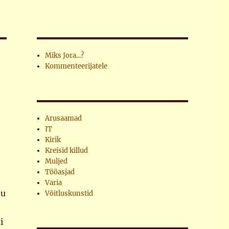
Miks Jora...?
Kommenteerijatele
Arusaamad
IT
Kirik
Kreisid killud
Muljed
Tööasjad
Varia
tu
Võitluskunstid
i