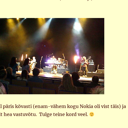
l päris kõvasti (enam-vähem kogu Nokia oli vist täis) ja
lt hea vastuvõtu. Tulge teine kord veel.