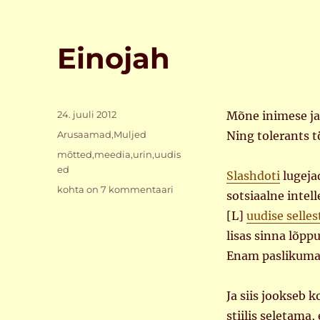
Einojah
Postitatud
24. juuli 2012
Mõne inimese jao
Rubriigid
Arusaamad
,
Muljed
Ning tolerants t
Sildid
mõtted
,
meedia
,
urin
,
uudis
ed
Slashdoti
lugeja
Einojah
kohta on 7 kommentaari
sotsiaalne intel
[L]
uudise selles
lisas sinna lõppu
Enam paslikumat 
Ja siis jookseb 
stiilis seletama,