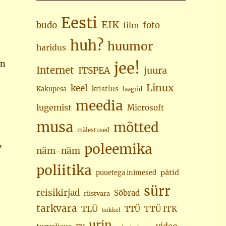
Eesti
EIK
budo
foto
film
huh?
huumor
haridus
in
jee!
Internet
juura
ITSPEA
Linux
keel
kristlus
Kakupesa
laagrid
meedia
lugemist
Microsoft
musa
mõtted
mälestused
poleemika
”
näm-näm
poliitika
pätid
puuetega inimesed
sürr
reisikirjad
Sõbrad
riistvara
tarkvara
TLÜ
TTÜ
TTÜ ITK
tsikkel
urin