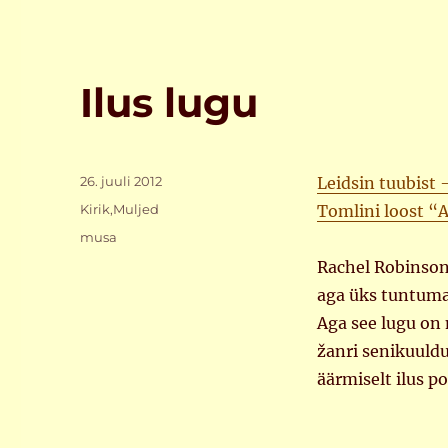
Ilus lugu
Postitatud
26. juuli 2012
Leidsin tuubist 
Rubriigid
Kirik
,
Muljed
Tomlini loost “
Sildid
musa
Rachel Robinson 
aga üks tuntumai
Aga see lugu on n
žanri senikuuldu
äärmiselt ilus p