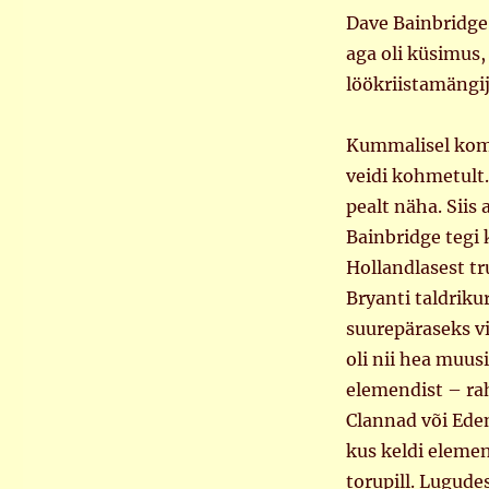
Dave Bainbridge 
aga oli küsimus,
löökriistamängij
Kummalisel kombe
veidi kohmetult.
pealt näha. Siis
Bainbridge tegi 
Hollandlasest t
Bryanti taldrik
suurepäraseks vi
oli nii hea muus
elemendist – ra
Clannad või Eden’
kus keldi elemen
torupill. Lugude