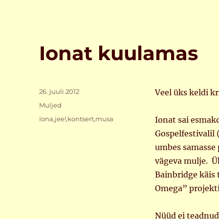
Ionat kuulamas
Postitatud
26. juuli 2012
Veel üks keldi k
Rubriigid
Muljed
Sildid
Iona
,
jee!
,
kontsert
,
musa
Ionat sai esmak
Gospelfestivalil
umbes samasse p
vägeva mulje. Ü
Bainbridge käis 
Omega” projekti
Nüüd ei teadnudk