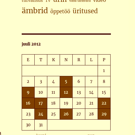
video
turvalisus
TV
vaba tarkvara
ämbrid
üritused
õppetöö
juuli 2012
E
T
K
N
R
L
P
1
2
3
4
5
6
7
8
9
10
11
12
13
14
15
16
17
18
19
20
21
22
23
24
25
26
27
28
29
30
31
a