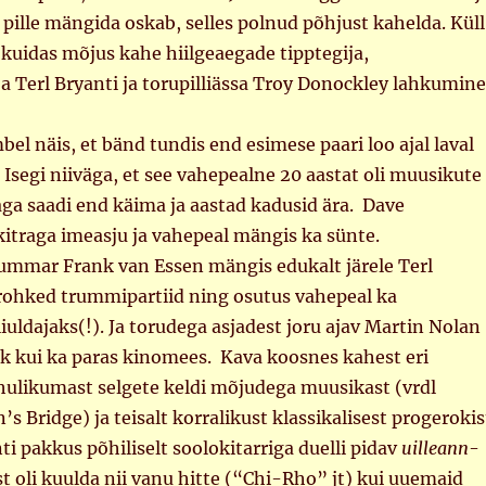
pille mängida oskab, selles polnud põhjust kahelda. Küll
 kuidas mõjus kahe hiilgeaegade tipptegija,
a Terl Bryanti ja torupilliässa Troy Donockley lahkumine
l näis, et bänd tundis end esimese paari loo ajal laval
 Isegi niiväga, et see vahepealne 20 aastat oli muusikute
 aga saadi end käima ja aastad kadusid ära. Dave
kitraga imeasju ja vahepeal mängis ka sünte.
rummar Frank van Essen mängis edukalt järele Terl
urohked trummipartiid ning osutus vahepeal ka
iuldajaks(!). Ja torudega asjadest joru ajav Martin Nolan
ik kui ka paras kinomees. Kava koosnes kahest eri
hulikumast selgete keldi mõjudega muusikast (vrdl
s Bridge) ja teisalt korralikust klassikalisest progerokis
ti pakkus põhiliselt soolokitarriga duelli pidav
uilleann
-
st oli kuulda nii vanu hitte (“Chi-Rho” jt) kui uuemaid