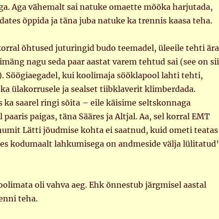
ga. Aga vähemalt sai natuke omaette mõõka harjutada,
adates õppida ja täna juba natuke ka trennis kaasa teha.
korral õhtused juturingid budo teemadel, üleeile tehti ära
limäng nagu seda paar aastat varem tehtud sai (see on si
). Söögiaegadel, kui koolimaja sööklapool lahti tehti,
 ka ülakorrusele ja sealset tiibklaverit klimberdada.
ka saarel ringi sõita – eile käisime seltskonnaga
l paaris paigas, täna Sääres ja Altjal. Aa, sel korral EMT
umit Lätti jõudmise kohta ei saatnud, kuid ometi teatas
oses kodumaalt lahkumisega on andmeside välja lülitatud
olimata oli vahva aeg. Ehk õnnestub järgmisel aastal
enni teha.