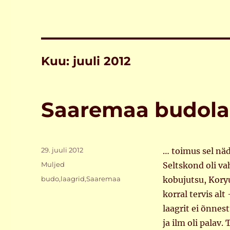
Kuu:
juuli 2012
Saaremaa budola
Postitatud
29. juuli 2012
… toimus sel nä
Rubriigid
Muljed
Seltskond oli va
Sildid
budo
,
laagrid
,
Saaremaa
kobujutsu, Koryu
korral tervis alt
laagrit ei õnnes
ja ilm oli palav