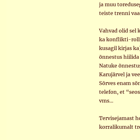
ja muu toreduse
teiste trenni va
Vahvad olid sel 
ka konflikti-rol
kusagil kirjas ka
õnnestus hiilida
Natuke õnnestus 
Karujärvel ja vee
Sõrves enam sõn
telefon, et “se
vms…
Tervisejamast ho
korralikumalt tr