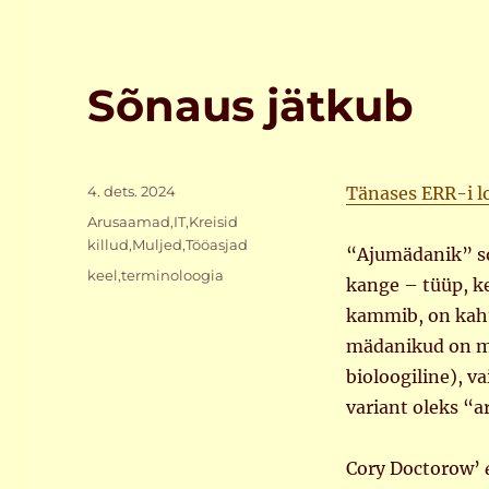
Sõnaus jätkub
Postitatud
4. dets. 2024
Tänases ERR-i lo
Rubriigid
Arusaamad
,
IT
,
Kreisid
killud
,
Muljed
,
Tööasjad
“Ajumädanik” s
Sildid
keel
,
terminoloogia
kange – tüüp, k
kammib, on kaht
mädanikud on mä
bioloogiline), v
variant oleks “
Cory Doctorow’