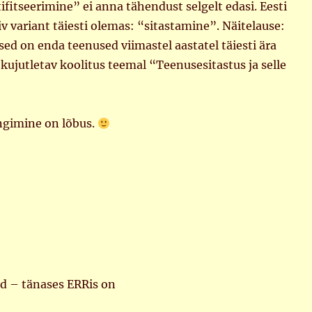
ifitseerimine” ei anna tähendust selgelt edasi. Eesti
iv variant täiesti olemas: “sitastamine”. Näitelause:
sed on enda teenused viimastel aastatel täiesti ära
 kujutletav koolitus teemal “Teenusesitastus ja selle
ngimine on lõbus.
id – tänases ERRis on