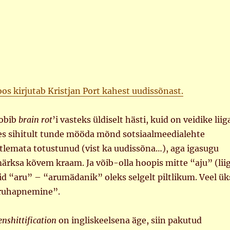
os kirjutab Kristjan Port kahest uudissõnast.
obib
brain rot
’i vasteks üldiselt hästi, kuid on veidike liig
es sihitult tunde mööda mõnd sotsiaalmeedialehte
lemata totustunud (vist ka uudissõna…), aga igasugu
rksa kõvem kraam. Ja võib-olla hoopis mitte “aju” (lii
aid “aru” – “arumädanik” oleks selgelt piltlikum. Veel ük
aruhapnemine”.
enshittification
on ingliskeelsena äge, siin pakutud