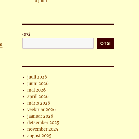
« juuli
Otsi
OTSI
ta
juuli 2026
juuni 2026
mai 2026
aprill 2026
märts 2026
veebruar 2026
jaanuar 2026
detsember 2025
november 2025
august 2025