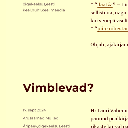
Sildid
õigekeelsus
,
eesti
* “
daatža
” – tõ
keel
,
huh?
,
keel
,
meedia
sellistena, nagu 
kui venepäraselt 
* “
piire nihest
Ohjah, ajakirjan
Vimblevad?
Postitatud
17. sept 2024
Hr Lauri Vaheme
Rubriigid
Arusaamad
,
Muljed
pannud pealkirj
Sildid
Äripäev
,
õigekeelsus
,
eesti
rikaste kõrval 