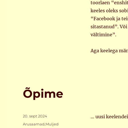
toorlaen “enshit
keeles oleks sob
“Facebook ja tei
sitastanud”. Või
vältimine”.
Aga keelega mä
Õpime
Postitatud
20. sept 2024
… uusi keelende
Rubriigid
Arusaamad
,
Muljed