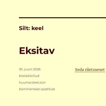
Silt:
keel
Eksitav
Postitatud
30. juuni 2026
Seda riietuseset
Rubriigid
Kreisid killud
Sildid
huumor
,
keel
,
sürr
Eksitav
Kommenteeri postitust