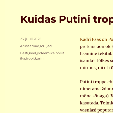
Kuidas Putini tr
Postitatud
23. juuli 2025
Kadri Paas on Po
Rubriigid
Arusaamad
,
Muljed
pretensioon ole
Sildid
Eesti
,
keel
,
poleemika
,
poliit
lisamine tekita
ika
,
tropid
,
urin
isanda” tõlkes s
mitmus, nii et t
Putini troppe eh
nimetama ždunnid
mõne sõnaga). V
kasutada. Toimi
vaenlasi poputa