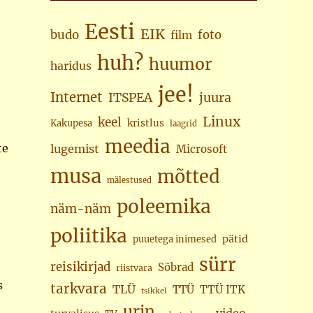
Eesti
EIK
budo
foto
film
huh?
huumor
haridus
jee!
Internet
juura
ITSPEA
Linux
keel
kristlus
Kakupesa
laagrid
meedia
te
lugemist
Microsoft
musa
mõtted
mälestused
poleemika
näm-näm
poliitika
pätid
puuetega inimesed
sürr
reisikirjad
Sõbrad
riistvara
s
tarkvara
TLÜ
TTÜ
TTÜ ITK
tsikkel
urin