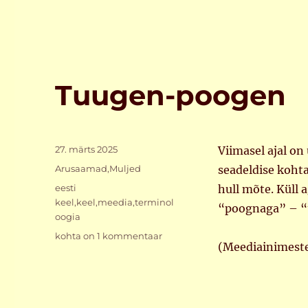
Tuugen-poogen
Postitatud
27. märts 2025
Viimasel ajal o
Rubriigid
Arusaamad
,
Muljed
seadeldise kohta
Sildid
eesti
hull mõte. Küll
keel
,
keel
,
meedia
,
terminol
“poognaga” – “t
oogia
Tuugen-
kohta on 1 kommentaar
(Meediainimeste
poogen