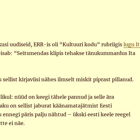
si uudiseid, ERR-is oli “Kultuuri kodu” rubriigis
lugu I
seisab: “Seitsmendas klipis tehakse tänukummardus Ita
 sellist kirjaviisi nähes ilmselt miskit piprast pillanud.
kul: nüüd on keegi tähele pannud ja selle ära
ku on sellist jaburat käänamatajätmist Eesti
 ennegi päris palju nähtud – ükski eesti keele reegel
ette ei näe.