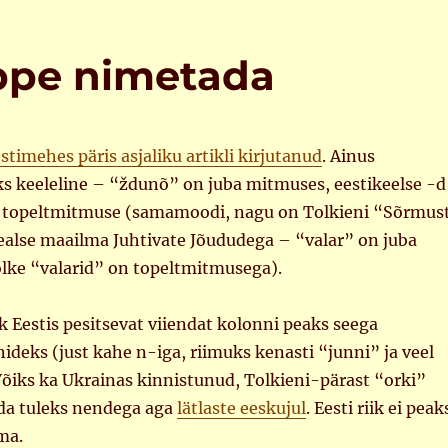
oppe nimetada
stimehes päris asjaliku artikli kirjutanud
. Ainus
ks keeleline – “ždunõ” on juba mitmuses, eestikeelse -d
b topeltmitmuse (samamoodi, nagu on Tolkieni “Sõrmus
ealse maailma Juhtivate Jõududega – “valar” on juba
õlke “valarid” on topeltmitmusega).
k Eestis pesitsevat viiendat kolonni peaks seega
eks (just kahe n-iga, riimuks kenasti “junni” ja veel
õiks ka Ukrainas kinnistunud, Tolkieni-pärast “orki”
da tuleks nendega aga
lätlaste eeskujul
. Eesti riik ei peak
ma.