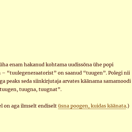
n üha enam hakanud kohtama uudissõna ühe popi
 – “tuulegeneraatorist” on saanud “tuugen”. Polegi nii
 aga peaks seda siinkirjutaja arvates käänama samamoodi
uugen, tuugna, tuugnat”.
l on aga ilmselt endiselt
üsna poogen, kuidas käänata
.)