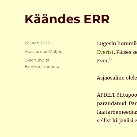
Käändes ERR
Postitatud
22. jaan 2025
Lugesin hommiku
Rubriigid
Arusaamad
,
Muljed
Everist
. Päises 
Sildid
ERR
,
huh?
,
Ita
Ever.”
Ever
,
keel
,
meedia
Asjaosaline oleks
APDEIT õhtupooli
parandanud. Para
laiatarbemeedias
sellist kirjaviisi 