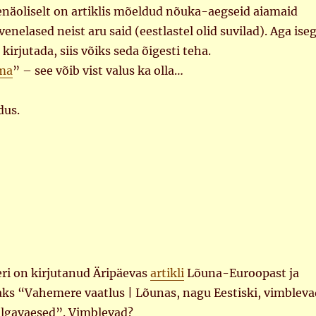
enäoliselt on artiklis mõeldud nõuka-aegseid aiamaid
venelased neist aru said (eestlastel olid suvilad). Aga iseg
kirjutada, siis võiks seda õigesti teha.
ama
” – see võib vist valus ka olla…
dus.
ri on kirjutanud Äripäevas
artikli
Lõuna-Euroopast ja
aks “Vahemere vaatlus | Lõunas, nagu Eestiski, vimbleva
palgavaesed”. Vimblevad?