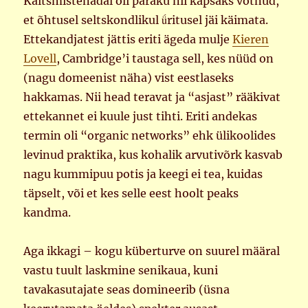
Kaitsmistenädal oli paraku nii kapsaks võtnud,
et õhtusel seltskondlikul ǘritusel jäi käimata.
Ettekandjatest jättis eriti ägeda mulje
Kieren
Lovell
, Cambridge’i taustaga sell, kes nüüd on
(nagu domeenist näha) vist eestlaseks
hakkamas. Nii head teravat ja “asjast” rääkivat
ettekannet ei kuule just tihti. Eriti andekas
termin oli “organic networks” ehk ülikoolides
levinud praktika, kus kohalik arvutivõrk kasvab
nagu kummipuu potis ja keegi ei tea, kuidas
täpselt, või et kes selle eest hoolt peaks
kandma.
Aga ikkagi – kogu küberturve on suurel määral
vastu tuult laskmine senikaua, kuni
tavakasutajate seas domineerib (üsna