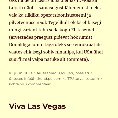
Üks näide on Eestis juba olemas ID-kaardi
taristu näol – samasugust lähenemist oleks
vaja ka riikliku operatsioonisüsteemi ja
pilveteenuse näol. Tegelikult oleks ehk isegi
mingi variant teha seda kogu EL tasemel
(arvestades praegust pidevat hõõrumist
Donaldiga lombi taga oleks see eurokraatide
vaates ehk isegi sobiv ninanips, kui USA ühel
suurfirmal vaipa natuke alt tõmmata).
Postitatud
Rubriigid
Sildid
10. juuni 2018
Arusaamad
,
IT
,
Muljed
,
Tööasjad
ICR2018:
üritused
,
infoühiskond
,
poleemika
,
TTÜ
,
turvalisus
,
urin
paar
kohta on 3 kommentaari
mõtet
Viva Las Vegas