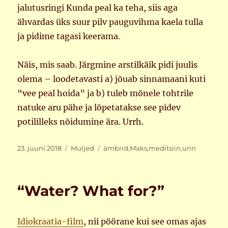
jalutusringi Kunda peal ka teha, siis aga
ähvardas üks suur pilv pauguvihma kaela tulla
ja pidime tagasi keerama.
Näis, mis saab. Järgmine arstilkäik pidi juulis
olema – loodetavasti a) jõuab sinnamaani kuti
“vee peal hoida” ja b) tuleb mõnele tohtrile
natuke aru pähe ja lõpetatakse see pidev
potililleks nõidumine ära. Urrh.
Postitatud
Rubriigid
Sildid
23. juuni 2018
Muljed
ämbrid
,
Maks
,
meditsiin
,
urin
“Water? What for?”
Idiokraatia-film
, nii pöörane kui see omas ajas