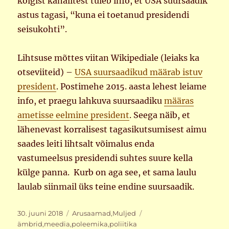
kõigist kanalitest tuleb info, et USA suursaadik
astus tagasi, “kuna ei toetanud presidendi
seisukohti”.
Lihtsuse mõttes viitan Wikipediale (leiaks ka
otseviiteid) –
USA suursaadikud määrab istuv
president
. Postimehe 2015. aasta lehest leiame
info, et praegu lahkuva suursaadiku
määras
ametisse eelmine president
. Seega näib, et
lähenevast korralisest tagasikutsumisest aimu
saades leiti lihtsalt võimalus enda
vastumeelsus presidendi suhtes suure kella
külge panna. Kurb on aga see, et sama laulu
laulab siinmail üks teine endine suursaadik.
Postitatud
Rubriigid
Sildid
30. juuni 2018
Arusaamad
,
Muljed
ämbrid
,
meedia
,
poleemika
,
poliitika