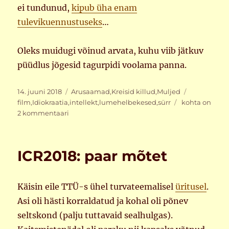
ei tundunud,
kipub üha enam
tulevikuennustuseks
…
Oleks muidugi võinud arvata, kuhu viib jätkuv
püüdlus jõgesid tagurpidi voolama panna.
Postitatud
Rubriigid
Sildid
14. juuni 2018
Arusaamad
,
Kreisid killud
,
Muljed
“Water?
film
,
Idiokraatia
,
intellekt
,
lumehelbekesed
,
sürr
kohta on
What
2 kommentaari
for?”
ICR2018: paar mõtet
Käisin eile TTÜ-s ühel turvateemalisel
üritusel
.
Asi oli hästi korraldatud ja kohal oli põnev
seltskond (palju tuttavaid sealhulgas).