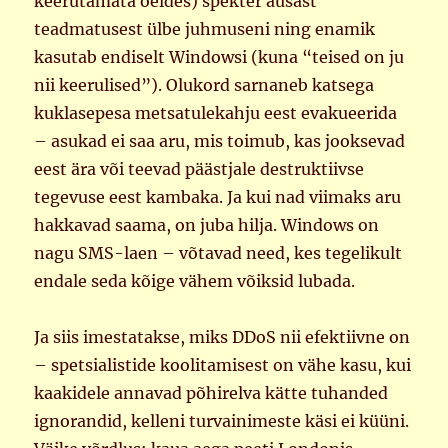
keerutamata öeldes) spekter ausast
teadmatusest ülbe juhmuseni ning enamik
kasutab endiselt Windowsi (kuna “teised on ju
nii keerulised”). Olukord sarnaneb katsega
kuklasepesa metsatulekahju eest evakueerida
– asukad ei saa aru, mis toimub, kas jooksevad
eest ära või teevad päästjale destruktiivse
tegevuse eest kambaka. Ja kui nad viimaks aru
hakkavad saama, on juba hilja. Windows on
nagu SMS-laen – võtavad need, kes tegelikult
endale seda kõige vähem võiksid lubada.
Ja siis imestatakse, miks DDoS nii efektiivne on
– spetsialistide koolitamisest on vähe kasu, kui
kaakidele annavad põhirelva kätte tuhanded
ignorandid, kelleni turvainimeste käsi ei küüni.