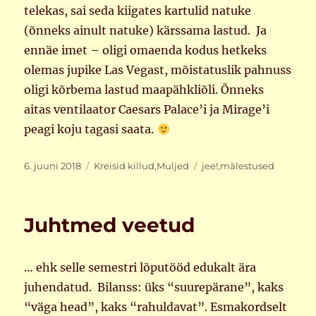
telekas, sai seda kiigates kartulid natuke
(õnneks ainult natuke) kärssama lastud. Ja
ennäe imet – oligi omaenda kodus hetkeks
olemas jupike Las Vegast, mõistatuslik pahnuss
oligi kõrbema lastud maapähkliõli. Õnneks
aitas ventilaator Caesars Palace’i ja Mirage’i
peagi koju tagasi saata.
Postitatud
Rubriigid
Sildid
6. juuni 2018
Kreisid killud
,
Muljed
jee!
,
mälestused
Juhtmed veetud
… ehk selle semestri lõputööd edukalt ära
juhendatud. Bilanss: üks “suurepärane”, kaks
“väga head”, kaks “rahuldavat”. Esmakordselt