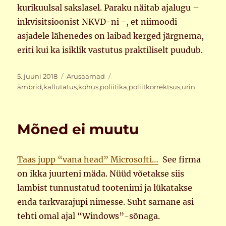
kurikuulsal sakslasel. Paraku näitab ajalugu –
inkvisitsioonist NKVD-ni -, et niimoodi
asjadele lähenedes on laibad kerged järgnema,
eriti kui ka isiklik vastutus praktiliselt puudub.
Postitatud
Rubriigid
Sildid
5. juuni 2018
Arusaamad
ämbrid
,
kallutatus
,
kohus
,
poliitika
,
poliitkorrektsus
,
urin
Mõned ei muutu
Taas jupp “vana head” Microsofti…
See firma
on ikka juurteni mäda. Nüüd võetakse siis
lambist tunnustatud tootenimi ja lükatakse
enda tarkvarajupi nimesse. Suht sarnane asi
tehti omal ajal “Windows”-sõnaga.