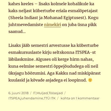
kahes keeles – lisaks kolmele kohalikule ka
kaks neljast küberturbe eriala esmalõpetajast
(Sheela Indiast ja Mohanad Egiptusest). Kogu
juhtmevedamiste
nimekiri
on juba üsna pikk
saanud…
Lisaks jääb semestri arvestusse ka küberturbe
esmakursuslaste kirju seltskonna ITSPEA-st
läbilaskmine. Alguses oli kerge hirm nahas,
kuna eelmise semestri õppejõududega oli neil
üksjagu hõõrumisi. Aga Kakku nad miskipärast
kuulasid ja kõvade asjadega ei loopinud.
Postitatud
Rubriigid
Sildid
6. juuni 2018
IT
,
Muljed
,
Tööasjad
Juhtmed
ITSPEA
,
juhendamine
,
TTÜ ITK
kohta on 1 kommentaar
veetud