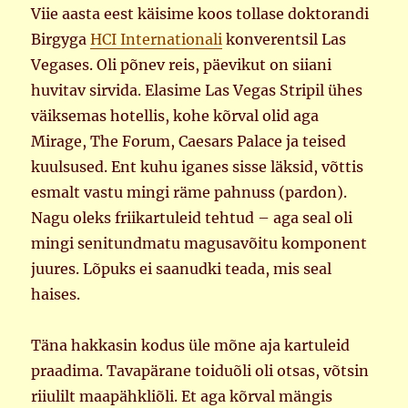
Viie aasta eest käisime koos tollase doktorandi
Birgyga
HCI Internationali
konverentsil Las
Vegases. Oli põnev reis, päevikut on siiani
huvitav sirvida. Elasime Las Vegas Stripil ühes
väiksemas hotellis, kohe kõrval olid aga
Mirage, The Forum, Caesars Palace ja teised
kuulsused. Ent kuhu iganes sisse läksid, võttis
esmalt vastu mingi räme pahnuss (pardon).
Nagu oleks friikartuleid tehtud – aga seal oli
mingi senitundmatu magusavõitu komponent
juures. Lõpuks ei saanudki teada, mis seal
haises.
Täna hakkasin kodus üle mõne aja kartuleid
praadima. Tavapärane toiduõli oli otsas, võtsin
riiulilt maapähkliõli. Et aga kõrval mängis