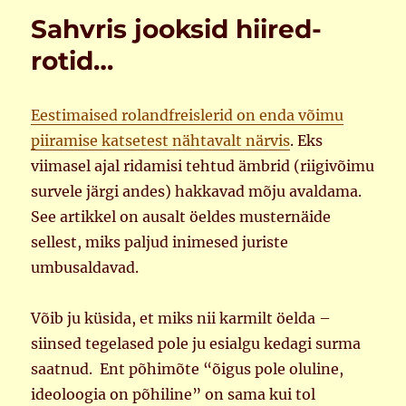
Sahvris jooksid hiired-
rotid…
Eestimaised rolandfreislerid on enda võimu
piiramise katsetest nähtavalt närvis
. Eks
viimasel ajal ridamisi tehtud ämbrid (riigivõimu
survele järgi andes) hakkavad mõju avaldama.
See artikkel on ausalt öeldes musternäide
sellest, miks paljud inimesed juriste
umbusaldavad.
Võib ju küsida, et miks nii karmilt öelda –
siinsed tegelased pole ju esialgu kedagi surma
saatnud. Ent põhimõte “õigus pole oluline,
ideoloogia on põhiline” on sama kui tol