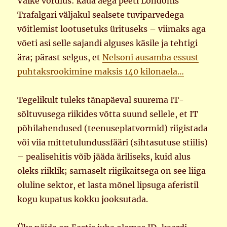
Väike võrdlus: kaua aega peeti Londonis
Trafalgari väljakul sealsete tuviparvedega
võitlemist lootusetuks ürituseks – viimaks aga
võeti asi selle sajandi alguses käsile ja tehtigi
ära; pärast selgus, et
Nelsoni ausamba essust
puhtaksrookimine maksis 140 kilonaela…
Tegelikult tuleks tänapäeval suurema IT-
sõltuvusega riikides võtta suund sellele, et IT
põhilahendused (teenuseplatvormid) riigistada
või viia mittetulundussfääri (sihtasutuse stiilis)
– pealisehitis võib jääda äriliseks, kuid alus
oleks riiklik; sarnaselt riigikaitsega on see liiga
oluline sektor, et lasta mõnel lipsuga aferistil
kogu kupatus kokku jooksutada.