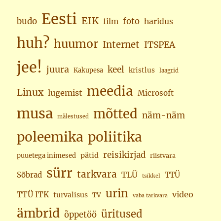
Eesti
EIK
budo
foto
haridus
film
huh?
huumor
Internet
ITSPEA
jee!
juura
keel
kristlus
Kakupesa
laagrid
meedia
Linux
lugemist
Microsoft
musa
mõtted
näm-näm
mälestused
poleemika
poliitika
reisikirjad
pätid
puuetega inimesed
riistvara
sürr
tarkvara
TLÜ
Sõbrad
TTÜ
tsikkel
urin
video
TTÜ ITK
turvalisus
TV
vaba tarkvara
ämbrid
üritused
õppetöö