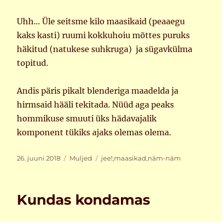
Uhh… Üle seitsme kilo maasikaid (peaaegu
kaks kasti) ruumi kokkuhoiu mõttes puruks
häkitud (natukese suhkruga) ja sügavkülma
topitud.
Andis päris pikalt blenderiga maadelda ja
hirmsaid hääli tekitada. Nüüd aga peaks
hommikuse smuuti üks hädavajalik
komponent tükiks ajaks olemas olema.
Postitatud
Rubriigid
Sildid
26. juuni 2018
Muljed
jee!
,
maasikad
,
näm-näm
Kundas kondamas