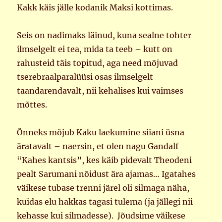
Kakk käis jälle kodanik Maksi kottimas.
Seis on nadimaks läinud, kuna sealne tohter
ilmselgelt ei tea, mida ta teeb – kutt on
rahusteid täis topitud, aga need mõjuvad
tserebraalparalüüsi osas ilmselgelt
taandarendavalt, nii kehalises kui vaimses
mõttes.
Õnneks mõjub Kaku laekumine siiani üsna
äratavalt – naersin, et olen nagu Gandalf
“Kahes kantsis”, kes käib pidevalt Theodeni
pealt Sarumani nõidust ära ajamas… Igatahes
väikese tubase trenni järel oli silmaga näha,
kuidas elu hakkas tagasi tulema (ja jällegi nii
kehasse kui silmadesse). Jõudsime väikese