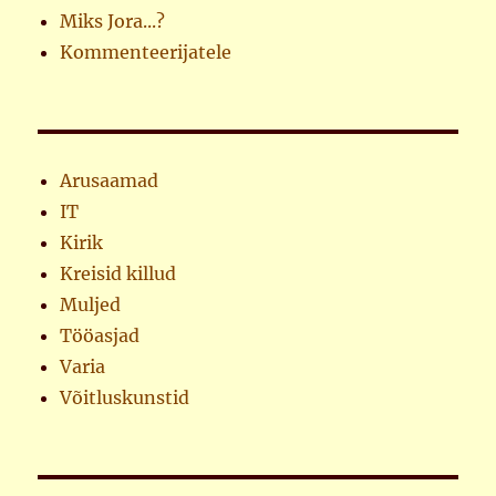
Miks Jora...?
Kommenteerijatele
Arusaamad
IT
Kirik
Kreisid killud
Muljed
Tööasjad
Varia
Võitluskunstid