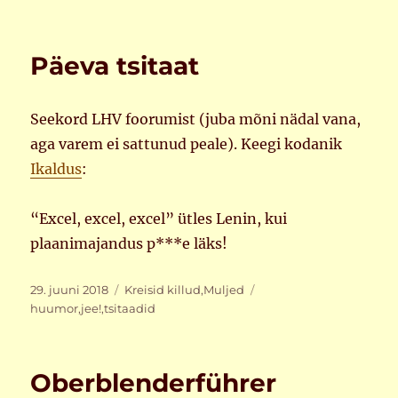
Päeva tsitaat
Seekord LHV foorumist (juba mõni nädal vana,
aga varem ei sattunud peale). Keegi kodanik
Ikaldus
:
“Excel, excel, excel” ütles Lenin, kui
plaanimajandus p***e läks!
Postitatud
Rubriigid
Sildid
29. juuni 2018
Kreisid killud
,
Muljed
huumor
,
jee!
,
tsitaadid
Oberblenderführer