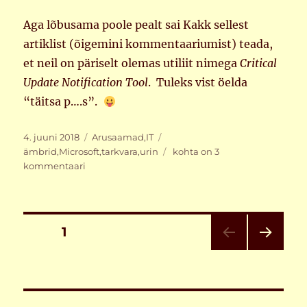
Aga lõbusama poole pealt sai Kakk sellest
artiklist (õigemini kommentaariumist) teada,
et neil on päriselt olemas utiliit nimega
Critical
Update Notification Tool
. Tuleks vist öelda
“täitsa p….s”.
Postitatud
Rubriigid
Sildid
4. juuni 2018
Arusaamad
,
IT
Mõned
ämbrid
,
Microsoft
,
tarkvara
,
urin
kohta on 3
ei
kommentaari
muutu
Postituste
LEHT
1
JÄR
leheküljendus
GMI
NE
LK