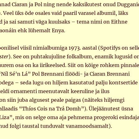
nad Ciaran ja Pol ning nende kaksikutest onud Duggani
. Veel üks õde osales vaid paaril varasel albumil, läks
d ja sai samuti väga kuulsaks – tema nimi on Eithne
raonáin ehk lühemalt Enya.
oonilisel viisil nimialbumiga 1973. aastal (Spotifys on sell
ster
). See on puhtakujuline folkalbum, enamik lugusid o
uurem osa on ka iirikeelsed. Siit on kõige rohkem pinnal
Níl Sé’n Lá” Pol Brennani flöödi- ja Ciaran Brennani
odega – seda lugu on hiljem kasutatud palju kontsertide
eldi ornamenti meenutavalt keeruline ja ilus
 siin juba algusest peale paigas (näiteks hiljemgi
allaadis “Thíos Cois na Trá Domh”). Ülejäänutest üsna
“Liza”, mis on selge oma aja pehmema progeroki esindaj
änud folgi taustal tunduvalt vanamoodsamalt).