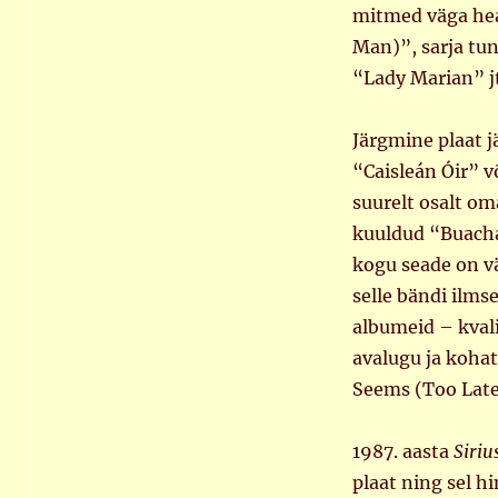
mitmed väga hea
Man)”, sarja tu
“Lady Marian” jt
Järgmine plaat j
“Caisleán Óir” v
suurelt osalt om
kuuldud “Buachai
kogu seade on vä
selle bändi ilm
albumeid – kval
avalugu ja koha
Seems (Too Late 
1987. aasta
Siriu
plaat ning sel hi