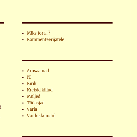
Miks Jora...?
Kommenteerijatele
Arusaamad
IT
Kirik
–
Kreisid killud
Muljed
Tööasjad
d
Varia
,
Võitluskunstid