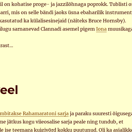
l on kohatise proge- ja jazzilõhnaga poprokk. Tublisti 
tarri, mis on selle bändi jaoks üsna ebaharilik instrument
asutatud ka külalisesinejaid (näiteks Bruce Hornsby).
imilugu sarnanevad Clannadi asemel pigem
Iona
muusikaga
ärast…
eel
ambitakse Rahamaratoni sarja
ja paraku suuresti õiguseg
me jätkus kogu viieosalise sarja peale ning tundub, et
 ole ise teemaga kuigivõrd kokku puutunud. Oli ka asjalikk