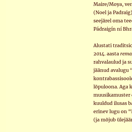
Maire/Moya, ven
(Noel ja Padraig)
seejärel oma tee
Pádraigín ní Bh
Alustati traditsi
2014. aasta
rema
rahvalaulud ja s
jäänud avalugu “
kontrabassisool
lõpuloona. Aga k
muusikamuster on
kuuldud ilusas b
erinev lugu on 
(ja mõjub ülejä