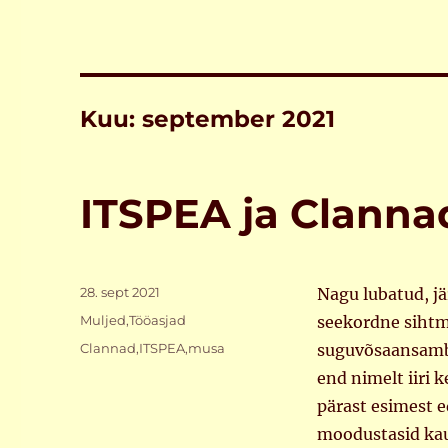
Kuu:
september 2021
ITSPEA ja Clannad
Postitatud
28. sept 2021
Nagu lubatud, j
Rubriigid
Muljed
,
Tööasjad
seekordne sihtmä
Sildid
Clannad
,
ITSPEA
,
musa
suguvõsaansambel
end nimelt iiri 
pärast esimest e
moodustasid kau