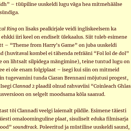
idh” – tüüpiline uuskeldi lugu väga hea mitmehäälse
asündiga.
cal Ring
on lisaks pealkirjale veidi ingliskeelsem ka
 ehkki iiri keel on endiselt ülekaalus. Siit tuleb esimene
itt – “Theme from Harry’s Game” on juba uuskeldi
d (huvitaval kombel ei tähenda refrääni “Fol lol de dol”
e on lihtsalt silpidega mängimine), teine tuntud lugu on
 ei ole enam folgiplaat – isegi kui siin on mitmeid
iin tugevamini tunda Ciaran Brennani mõjutusi progest,
 Isegi
Clannad 2
plaadil olnud rahvaviisi “Coinleach Ghlas
sversioon on selgelt moodsama kõla saanud.
ast tõi Clannadi veelgi laiemalt pildile. Esimene täiesti
äiesti omaloominguline plaat, sisuliselt eduka filmisarja
wood”
soundtrack
. Poleeritud ja müstiline uuskeldi saund,