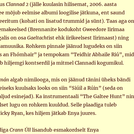
mus
Clannad 2
(jälle kuulasin hilisemat, 2006. aasta
ee mõjub eelmise albumi loogilise jätkuna, ent saund
eeritum (kohati on lisatud trummid ja sünt). Taas aga o
emakeelsed (Brennanite kodukoht Gweedore Iirimaa
alis on osa
Gaeltacht
ist ehk iirikeelsest Iirimaast) ning
amuusika. Rohkem pinnale jäänud lugudeks on siin
s an Fhómhair” ja tempokam “Teidhir Abhaile Riú”, mi
 hiljemgi kontserdil ja mitmel Clannadi kogumikul.
amán
algab nimilooga, mis on jäänud tänini üheks bändi
iseks kuulsaks looks on siin “Siúil a Rúin” (seda on
aljud esinejad). Ka instrumentaali “The Galtee Hunt” ni
eelset lugu on rohkem kuuldud. Selle plaadiga tuleb
cky Ryan, kes hiljem jätkab Enya juures.
diga
Crann Úll
lisandub esmakordselt Enya