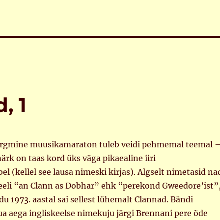
, 1
ärgmine muusikamaraton tuleb veidi pehmemal teemal 
rk on taas kord üks väga pikaealine iiri
 (kellel see lausa nimeski kirjas). Algselt nimetasid na
keeli “an Clann as Dobhar” ehk “perekond Gweedore’ist”
du 1973. aastal sai sellest lühemalt Clannad. Bändi
a aega ingliskeelse nimekuju järgi Brennani pere õde