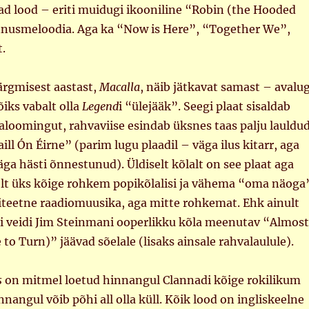
d lood – eriti muidugi ikooniline “Robin (the Hooded
nnusmeloodia. Aga ka “Now is Here”, “Together We”,
.
ärgmisest aastast,
Macalla
, näib jätkavat samast – avalu
õiks vabalt olla
Legend
i “ülejääk”. Seegi plaat sisaldab
aloomingut, rahvaviise esindab üksnes taas palju lauldu
ll Ón Éirne” (parim lugu plaadil – väga ilus kitarr, aga
ga hästi õnnestunud). Üldiselt kõlalt on see plaat aga
selt üks kõige rohkem popikõlalisi ja vähema “oma näoga
iteetne raadiomuusika, aga mitte rohkemat. Ehk ainult
ti veidi Jim Steinmani ooperlikku kõla meenutav “Almost
to Turn)” jäävad sõelale (lisaks ainsale rahvalaulule).
s
on mitmel loetud hinnangul Clannadi kõige rokilikum
nnangul võib põhi all olla küll. Kõik lood on ingliskeelne