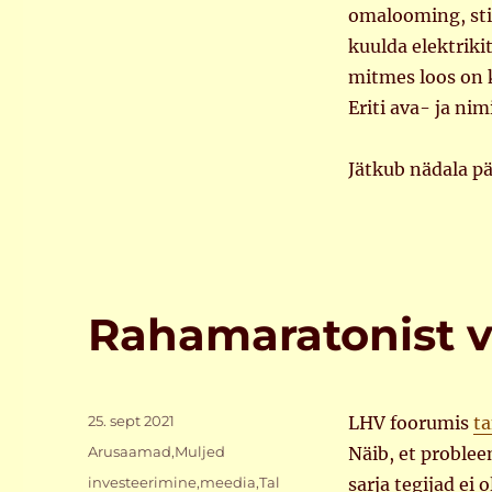
omalooming, stii
kuulda elektriki
mitmes loos on k
Eriti ava- ja n
Jätkub nädala p
Rahamaratonist v
Postitatud
25. sept 2021
LHV foorumis
t
Rubriigid
Arusaamad
,
Muljed
Näib, et problee
Sildid
investeerimine
,
meedia
,
Tal
sarja tegijad ei