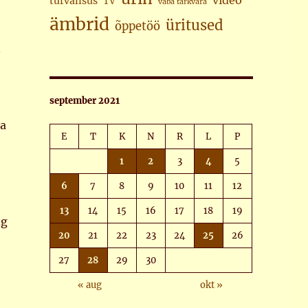
video
turvalisus
TV
vaba tarkvara
ämbrid
üritused
õppetöö
n
september 2021
da
E
T
K
N
R
L
P
1
2
3
4
5
6
7
8
9
10
11
12
13
14
15
16
17
18
19
ng
20
21
22
23
24
25
26
27
28
29
30
« aug
okt »