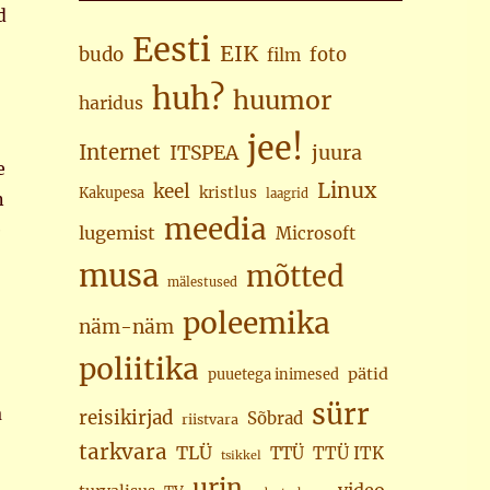
d
Eesti
EIK
budo
foto
film
huh?
huumor
haridus
jee!
Internet
juura
ITSPEA
e
Linux
keel
kristlus
Kakupesa
laagrid
n
meedia
e
lugemist
Microsoft
musa
mõtted
mälestused
poleemika
näm-näm
poliitika
pätid
puuetega inimesed
sürr
a
reisikirjad
Sõbrad
riistvara
tarkvara
TLÜ
TTÜ
TTÜ ITK
tsikkel
urin