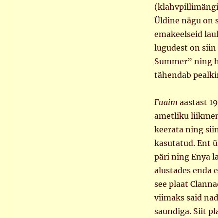
(klahvpillimängi
Üldine nägu on s
emakeelseid lau
lugudest on siin
Summer” ning hä
tähendab pealki
Fuaim
aastast 19
ametliku liikme
keerata ning sii
kasutatud. Ent 
päri ning Enya l
alustades enda e
see plaat Clann
viimaks said nad
saundiga. Siit p