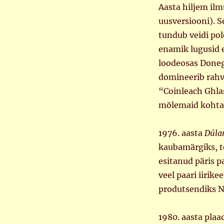
Aasta hiljem il
uusversiooni). S
tundub veidi pol
enamik lugusid 
loodeosas Doneg
domineerib rahv
“Coinleach Ghla
mõlemaid kohtab
1976. aasta
Dúl
kaubamärgiks, te
esitanud päris p
veel paari iirik
produtsendiks Ni
1980. aasta plaa