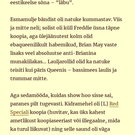
eestikeelse sõna – “läbu”.
Esmamulje bändist oli natuke kummastav. Viis
ja mitte neli; solist oli küll Freddie üsna täpne
koopia, aga ülejäänutest kolm olid
ebaqueenilikult habemikud, Brian May vaste
lisaks veel absoluutse anti-Brianina
munakiilakas… Lauljarollid olid ka natuke
teisiti kui päris Queenis – bassimees laulis ja
trummar mitte.
Aga sedamööda, kuidas show hoo sisse sai,
paranes pilt tugevasti. Kidramehel oli [L]
Red
Speciali
koopia (huvitav, kas üks kahest
ametlikust koopiaseeriast või illegaalne, mida
ka turul liikuvat) ning selle saund oli väga