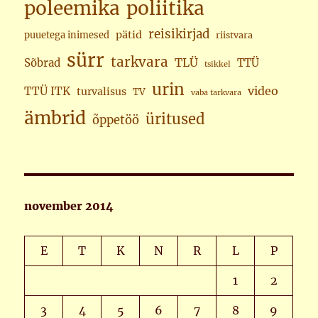
poleemika
poliitika
reisikirjad
pätid
puuetega inimesed
riistvara
sürr
tarkvara
TLÜ
Sõbrad
TTÜ
tsikkel
urin
video
TTÜ ITK
turvalisus
TV
vaba tarkvara
ämbrid
üritused
õppetöö
november 2014
E
T
K
N
R
L
P
1
2
3
4
5
6
7
8
9