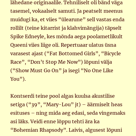
lähedane originaalile. Tehniliselt oli bänd väga
tasemel, vokaalselt samuti. Ja peatselt meenus
muidugi ka, et viies “ülearune” sell vastas enda
rollilt (teine kitarrist ja klahvimängija) täpselt
Spike Edneyle, kes mõnda aega poolametlikult
Queeni viies liige oli. Repertuaar ulatus üsna
varasest ajast (“Fat Bottomed Girls”, “Bicycle
Race”, “Don’t Stop Me Now”) lõpuni välja
(“Show Must Go On” ja isegi “No One Like
You”).
Kontserdi teine pool algas kuulsa akustilise
setiga (“39”, “Mary-Lou” jt) – äärmiselt heas
esituses – ning mida aeg edasi, seda vingemaks
asi läks. Veidi enne lõppu tehti ära ka
“Bohemian Rhapsody”. Laivis, algusest lõpuni