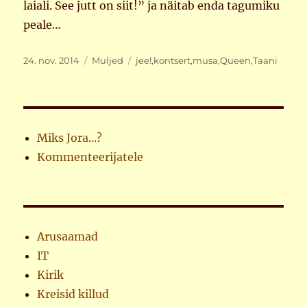
laiali. See jutt on siit!” ja näitab enda tagumiku
peale…
Postitatud
Rubriigid
Sildid
24. nov. 2014
Muljed
jee!
,
kontsert
,
musa
,
Queen
,
Taani
Miks Jora...?
Kommenteerijatele
Arusaamad
IT
Kirik
Kreisid killud