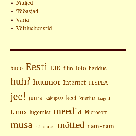
Muljed
Tööasjad
Varia
Võitluskunstid
Eesti
EIK
budo
foto
haridus
film
huh?
huumor
Internet
ITSPEA
jee!
juura
keel
kristlus
Kakupesa
laagrid
meedia
Linux
lugemist
Microsoft
musa
mõtted
näm-näm
mälestused