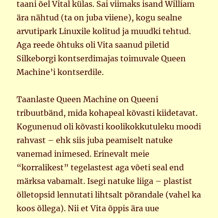
taani õel Vital külas. Sai viimaks isand William
ära nähtud (ta on juba viiene), kogu sealne
arvutipark Linuxile kolitud ja muudki tehtud.
Aga reede õhtuks oli Vita saanud piletid
Silkeborgi kontserdimajas toimuvale Queen
Machine’i kontserdile.
Taanlaste Queen Machine on Queeni
tribuutbänd, mida kohapeal kõvasti kiidetavat.
Kogunenud oli kõvasti koolikokkutuleku moodi
rahvast – ehk siis juba peamiselt natuke
vanemad inimesed. Erinevalt meie
“korralikest” tegelastest aga võeti seal end
märksa vabamalt. Isegi natuke liiga – plastist
õlletopsid lennutati lihtsalt põrandale (vahel ka
koos õllega). Nii et Vita õppis ära uue