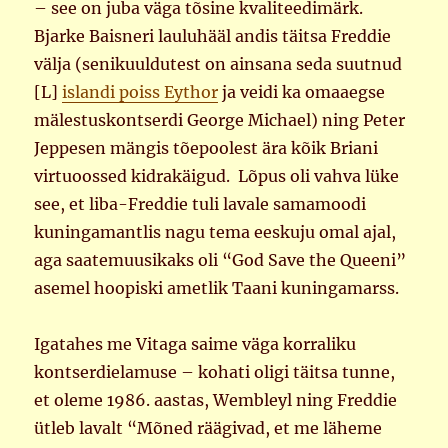
– see on juba väga tõsine kvaliteedimärk.
Bjarke Baisneri lauluhääl andis täitsa Freddie
välja (senikuuldutest on ainsana seda suutnud
[L]
islandi poiss Eythor
ja veidi ka omaaegse
mälestuskontserdi George Michael) ning Peter
Jeppesen mängis tõepoolest ära kõik Briani
virtuoossed kidrakäigud. Lõpus oli vahva lüke
see, et liba-Freddie tuli lavale samamoodi
kuningamantlis nagu tema eeskuju omal ajal,
aga saatemuusikaks oli “God Save the Queeni”
asemel hoopiski ametlik Taani kuningamarss.
Igatahes me Vitaga saime väga korraliku
kontserdielamuse – kohati oligi täitsa tunne,
et oleme 1986. aastas, Wembleyl ning Freddie
ütleb lavalt “Mõned räägivad, et me läheme