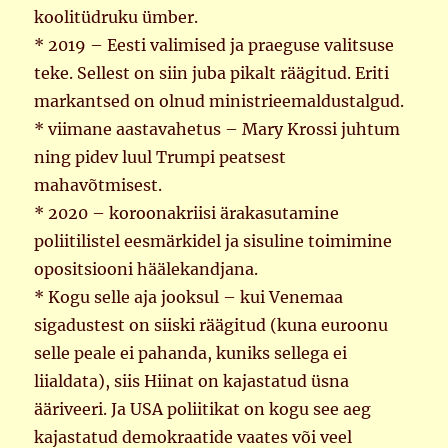
koolitüdruku ümber.
* 2019 – Eesti valimised ja praeguse valitsuse
teke. Sellest on siin juba pikalt räägitud. Eriti
markantsed on olnud ministrieemaldustalgud.
* viimane aastavahetus – Mary Krossi juhtum
ning pidev luul Trumpi peatsest
mahavõtmisest.
* 2020 – koroonakriisi ärakasutamine
poliitilistel eesmärkidel ja sisuline toimimine
opositsiooni häälekandjana.
* Kogu selle aja jooksul – kui Venemaa
sigadustest on siiski räägitud (kuna euroonu
selle peale ei pahanda, kuniks sellega ei
liialdata), siis Hiinat on kajastatud üsna
ääriveeri. Ja USA poliitikat on kogu see aeg
kajastatud demokraatide vaates või veel