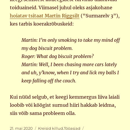
toiduaineid. Viimasel juhul oleks asjakohane
hoiatav tsitaat Martin Riggsilt
(“Surmarelv 3”),
kes tarbis koerakrõbuskeid:
Martin: I’m only smoking to take my mind off
my dog biscuit problem.
Roger: What dog biscuit problem?
Martin: Well, I been chasing more cars lately
and uh, y’know, when I try and lick my balls I
keep falling off the couch.
Kui nüüd selgub, et keegi kemmergus liiva laiali
loobib või köögist surnud hiiri hakkab leidma,
siis võib sama probleem olla.
Postitatud
Rubriigid
Sildid
21. mai 2020
Kreisid killud
,
Tööasjad