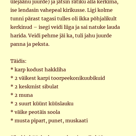
ülejäänu juurde) ja jätsin rätiku alla kerkima,
ise lendasin vahepeal kirikusse. Ligi kolme
tunni pärast tagasi tulles oli ikka põhjalikult
kerkinud – isegi veidi liiga ja sai natuke lauda
harida. Veidi pehme jäi ka, tuli jahu juurde
panna ja peksta.
Täidis:
* karp kodust hakkliha
* 2 väikest karpi toorpeekonikuubikuid
* 2 keskmist sibulat
* 2 muna
* 2 suurt küünt küüslauku
* väike peotäis soola
* musta pipart, punet, muskaati