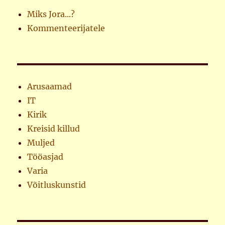
Miks Jora...?
Kommenteerijatele
Arusaamad
IT
Kirik
Kreisid killud
Muljed
Tööasjad
Varia
Võitluskunstid