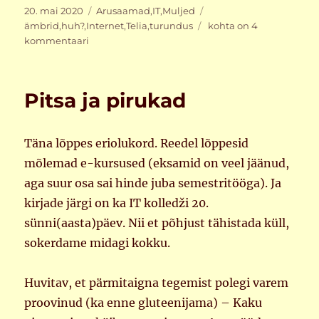
Postitatud
Rubriigid
Sildid
20. mai 2020
Arusaamad
,
IT
,
Muljed
Telia
ämbrid
,
huh?
,
Internet
,
Telia
,
turundus
kohta on 4
keerab
kommentaari
käru
(jälle)
Pitsa ja pirukad
Täna lõppes eriolukord. Reedel lõppesid
mõlemad e-kursused (eksamid on veel jäänud,
aga suur osa sai hinde juba semestritööga). Ja
kirjade järgi on ka IT kolledži 20.
sünni(aasta)päev. Nii et põhjust tähistada küll,
sokerdame midagi kokku.
Huvitav, et pärmitaigna tegemist polegi varem
proovinud (ka enne gluteenijama) – Kaku