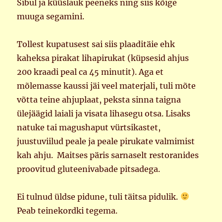
Sibul ja küüslauk peeneks ning siis kõige
muuga segamini.
Tollest kupatusest sai siis plaaditäie ehk
kaheksa pirakat lihapirukat (küpsesid ahjus
200 kraadi peal ca 45 minutit). Aga et
mõlemasse kaussi jäi veel materjali, tuli mõte
võtta teine ahjuplaat, peksta sinna taigna
ülejäägid laiali ja visata lihasegu otsa. Lisaks
natuke tai magushaput vürtsikastet,
juustuviilud peale ja peale pirukate valmimist
kah ahju. Maitses päris sarnaselt restoranides
proovitud gluteenivabade pitsadega.
Ei tulnud üldse pidune, tuli täitsa pidulik.
Peab teinekordki tegema.