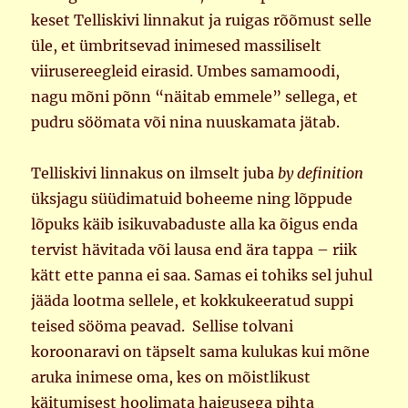
keset Telliskivi linnakut ja ruigas rõõmust selle
üle, et ümbritsevad inimesed massiliselt
viirusereegleid eirasid. Umbes samamoodi,
nagu mõni põnn “näitab emmele” sellega, et
pudru söömata või nina nuuskamata jätab.
Telliskivi linnakus on ilmselt juba
by definition
üksjagu süüdimatuid boheeme ning lõppude
lõpuks käib isikuvabaduste alla ka õigus enda
tervist hävitada või lausa end ära tappa – riik
kätt ette panna ei saa. Samas ei tohiks sel juhul
jääda lootma sellele, et kokkukeeratud suppi
teised sööma peavad. Sellise tolvani
koroonaravi on täpselt sama kulukas kui mõne
aruka inimese oma, kes on mõistlikust
käitumisest hoolimata haigusega pihta