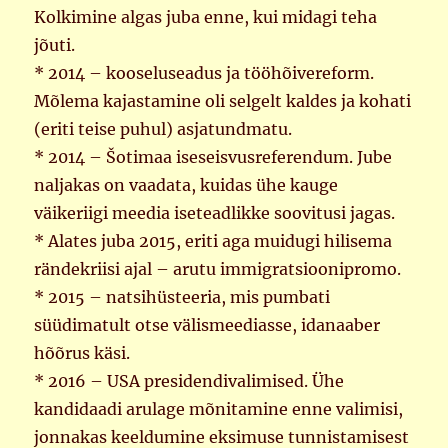
Kolkimine algas juba enne, kui midagi teha
jõuti.
* 2014 – kooseluseadus ja tööhõivereform.
Mõlema kajastamine oli selgelt kaldes ja kohati
(eriti teise puhul) asjatundmatu.
* 2014 – Šotimaa iseseisvusreferendum. Jube
naljakas on vaadata, kuidas ühe kauge
väikeriigi meedia iseteadlikke soovitusi jagas.
* Alates juba 2015, eriti aga muidugi hilisema
rändekriisi ajal – arutu immigratsioonipromo.
* 2015 – natsihüsteeria, mis pumbati
süüdimatult otse välismeediasse, idanaaber
hõõrus käsi.
* 2016 – USA presidendivalimised. Ühe
kandidaadi arulage mõnitamine enne valimisi,
jonnakas keeldumine eksimuse tunnistamisest