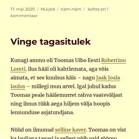
Postitatud
Rubriigid
Sildid
Pitsa
17. mai 2020
Muljed
näm-näm
kohta on 1
ja
kommentaar
pirukad
Vinge tagasitulek
Kunagi ammu oli Toomas Uibo Eesti
Robertino
Loreti
. Ilus hääl oli kahtlemata, aga võis
aimata, et see kuulsus käis – nagu
Jaak Joala
laulus
– millegi muu arvel. Igal juhul kadus
Toomas peale häälemurret rahva vaateväljast
ning ilmus tükk aega hiljem välja hoopis
lennunduse asjatundjana.
Nüüd on ilmunud
selline kaver
. Toomas on vist
ka lauljana tagasi ja sellest võib vaid rõõmu