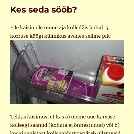
Kes seda sööb?
Eile käisin üle mõne aja kolledžis kohal. 5.
korruse köögi külmikus avanes selline pilt:
Tekkis küsimus, et kas a) oleme uue karvase
kolleegi saanud (kohata ei õnnestunud) või b)
keegi senistest kolleegidest tarvitab üllatavaid