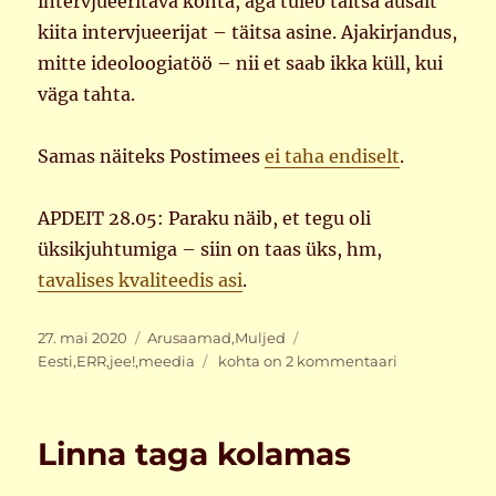
intervjueeritava kohta, aga tuleb täitsa ausalt
kiita intervjueerijat – täitsa asine. Ajakirjandus,
mitte ideoloogiatöö – nii et saab ikka küll, kui
väga tahta.
Samas näiteks Postimees
ei taha endiselt
.
APDEIT 28.05: Paraku näib, et tegu oli
üksikjuhtumiga – siin on taas üks, hm,
tavalises kvaliteedis asi
.
Postitatud
Rubriigid
Sildid
27. mai 2020
Arusaamad
,
Muljed
Ohoh!
Eesti
,
ERR
,
jee!
,
meedia
kohta on 2 kommentaari
Linna taga kolamas