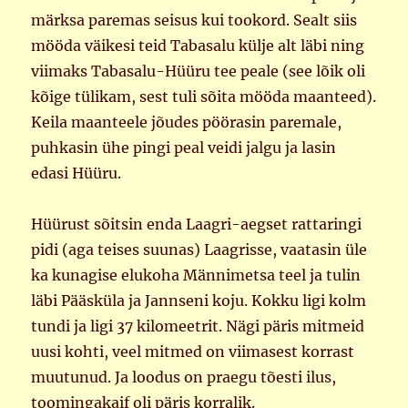
märksa paremas seisus kui tookord. Sealt siis
mööda väikesi teid Tabasalu külje alt läbi ning
viimaks Tabasalu-Hüüru tee peale (see lõik oli
kõige tülikam, sest tuli sõita mööda maanteed).
Keila maanteele jõudes pöörasin paremale,
puhkasin ühe pingi peal veidi jalgu ja lasin
edasi Hüüru.
Hüürust sõitsin enda Laagri-aegset rattaringi
pidi (aga teises suunas) Laagrisse, vaatasin üle
ka kunagise elukoha Männimetsa teel ja tulin
läbi Pääsküla ja Jannseni koju. Kokku ligi kolm
tundi ja ligi 37 kilomeetrit. Nägi päris mitmeid
uusi kohti, veel mitmed on viimasest korrast
muutunud. Ja loodus on praegu tõesti ilus,
toomingakaif oli päris korralik.