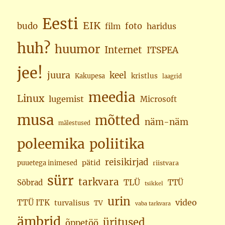
Eesti
EIK
budo
foto
haridus
film
huh?
huumor
Internet
ITSPEA
jee!
juura
keel
kristlus
Kakupesa
laagrid
meedia
Linux
lugemist
Microsoft
musa
mõtted
näm-näm
mälestused
poleemika
poliitika
reisikirjad
pätid
puuetega inimesed
riistvara
sürr
tarkvara
TLÜ
Sõbrad
TTÜ
tsikkel
urin
video
TTÜ ITK
turvalisus
TV
vaba tarkvara
ämbrid
üritused
õppetöö