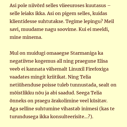
Asi pole niivõrd selles viieeuroses kuutasus –
selle leiaks ikka. Asi on pigem selles, kuidas
klientidesse suhtutakse. Tegime lepingu? Meil
savi, muudame nagu soovime. Kui ei meeldi,
mine minema.
Mul on muidugi omaaegse Starmaniga ka
negatiivne kogemus all ning praegune Elisa
veeb ei kannata vähemalt Linuxil Firefoxiga
vaadates mingit kriitikat. Ning Telia
netiühenduse poisse tuleb tunnustada, sealt on
mõistlikku nõu ja abi saadud. Seega Telia
õnneks on praegu ärakolimine veel küsitav.
Aga selline suhtumine vihastab inimesi (kas te
turundusega ikka konsulteerisite…?).