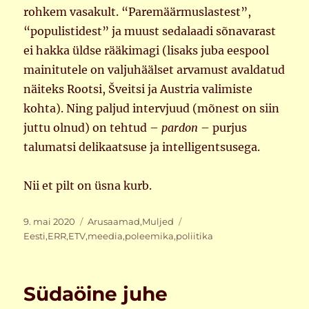
rohkem vasakult. “Paremäärmuslastest”,
“populistidest” ja muust sedalaadi sõnavarast
ei hakka üldse rääkimagi (lisaks juba eespool
mainitutele on valjuhäälset arvamust avaldatud
näiteks Rootsi, Šveitsi ja Austria valimiste
kohta). Ning paljud intervjuud (mõnest on siin
juttu olnud) on tehtud –
pardon
– purjus
talumatsi delikaatsuse ja intelligentsusega.
Nii et pilt on üsna kurb.
Postitatud
Rubriigid
Sildid
9. mai 2020
Arusaamad
,
Muljed
Eesti
,
ERR
,
ETV
,
meedia
,
poleemika
,
poliitika
Südaöine juhe