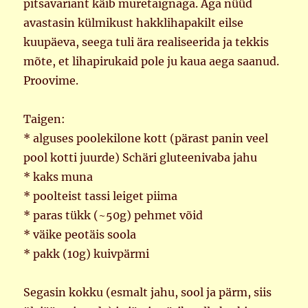
pitsavariant käib muretaignaga. Aga nüüd
avastasin külmikust hakklihapakilt eilse
kuupäeva, seega tuli ära realiseerida ja tekkis
mõte, et lihapirukaid pole ju kaua aega saanud.
Proovime.
Taigen:
* alguses poolekilone kott (pärast panin veel
pool kotti juurde) Schäri gluteenivaba jahu
* kaks muna
* poolteist tassi leiget piima
* paras tükk (~50g) pehmet võid
* väike peotäis soola
* pakk (10g) kuivpärmi
Segasin kokku (esmalt jahu, sool ja pärm, siis