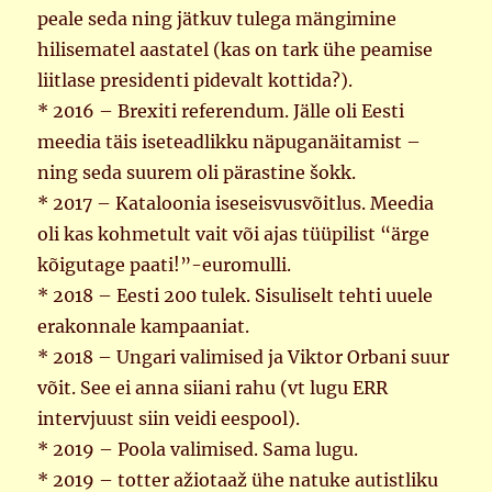
peale seda ning jätkuv tulega mängimine
hilisematel aastatel (kas on tark ühe peamise
liitlase presidenti pidevalt kottida?).
* 2016 – Brexiti referendum. Jälle oli Eesti
meedia täis iseteadlikku näpuganäitamist –
ning seda suurem oli pärastine šokk.
* 2017 – Kataloonia iseseisvusvõitlus. Meedia
oli kas kohmetult vait või ajas tüüpilist “ärge
kõigutage paati!”-euromulli.
* 2018 – Eesti 200 tulek. Sisuliselt tehti uuele
erakonnale kampaaniat.
* 2018 – Ungari valimised ja Viktor Orbani suur
võit. See ei anna siiani rahu (vt lugu ERR
intervjuust siin veidi eespool).
* 2019 – Poola valimised. Sama lugu.
* 2019 – totter ažiotaaž ühe natuke autistliku