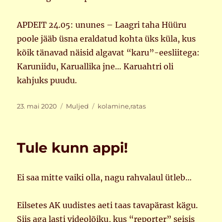
APDEIT 24.05: ununes – Laagri taha Hüüru
poole jääb üsna eraldatud kohta üks küla, kus
kõik tänavad näisid algavat “karu”-eesliitega:
Karuniidu, Karuallika jne… Karuahtri oli
kahjuks puudu.
Postitatud
Rubriigid
Sildid
23. mai 2020
Muljed
kolamine
,
ratas
Tule kunn appi!
Ei saa mitte vaiki olla, nagu rahvalaul ütleb…
Eilsetes AK uudistes aeti taas tavapärast kägu.
Siis aga lasti videolõiku, kus “reporter” seisis