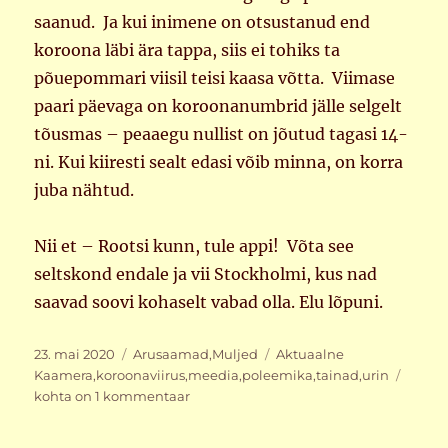
saanud. Ja kui inimene on otsustanud end
koroona läbi ära tappa, siis ei tohiks ta
põuepommari viisil teisi kaasa võtta. Viimase
paari päevaga on koroonanumbrid jälle selgelt
tõusmas – peaaegu nullist on jõutud tagasi 14-
ni. Kui kiiresti sealt edasi võib minna, on korra
juba nähtud.
Nii et – Rootsi kunn, tule appi! Võta see
seltskond endale ja vii Stockholmi, kus nad
saavad soovi kohaselt vabad olla. Elu lõpuni.
Postitatud
Rubriigid
Sildid
23. mai 2020
Arusaamad
,
Muljed
Aktuaalne
Tule
Kaamera
,
koroonaviirus
,
meedia
,
poleemika
,
tainad
,
urin
kunn
kohta on 1 kommentaar
appi!