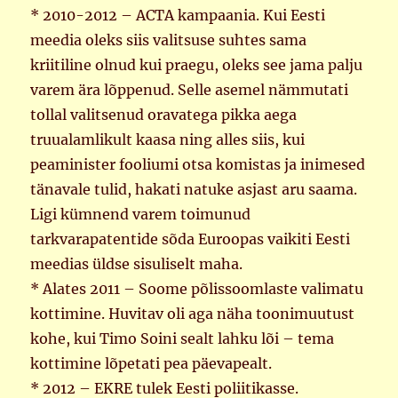
* 2010-2012 – ACTA kampaania. Kui Eesti
meedia oleks siis valitsuse suhtes sama
kriitiline olnud kui praegu, oleks see jama palju
varem ära lõppenud. Selle asemel nämmutati
tollal valitsenud oravatega pikka aega
truualamlikult kaasa ning alles siis, kui
peaminister fooliumi otsa komistas ja inimesed
tänavale tulid, hakati natuke asjast aru saama.
Ligi kümnend varem toimunud
tarkvarapatentide sõda Euroopas vaikiti Eesti
meedias üldse sisuliselt maha.
* Alates 2011 – Soome põlissoomlaste valimatu
kottimine. Huvitav oli aga näha toonimuutust
kohe, kui Timo Soini sealt lahku lõi – tema
kottimine lõpetati pea päevapealt.
* 2012 – EKRE tulek Eesti poliitikasse.