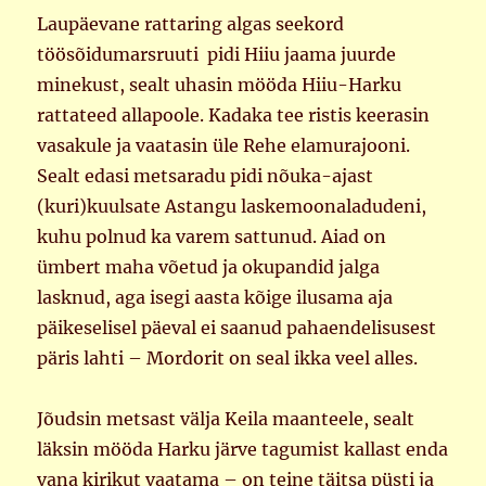
Laupäevane rattaring algas seekord
töösõidumarsruuti pidi Hiiu jaama juurde
minekust, sealt uhasin mööda Hiiu-Harku
rattateed allapoole. Kadaka tee ristis keerasin
vasakule ja vaatasin üle Rehe elamurajooni.
Sealt edasi metsaradu pidi nõuka-ajast
(kuri)kuulsate Astangu laskemoonaladudeni,
kuhu polnud ka varem sattunud. Aiad on
ümbert maha võetud ja okupandid jalga
lasknud, aga isegi aasta kõige ilusama aja
päikeselisel päeval ei saanud pahaendelisusest
päris lahti – Mordorit on seal ikka veel alles.
Jõudsin metsast välja Keila maanteele, sealt
läksin mööda Harku järve tagumist kallast enda
vana kirikut vaatama – on teine täitsa püsti ja