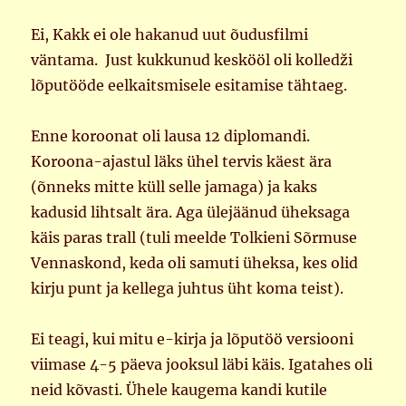
Ei, Kakk ei ole hakanud uut õudusfilmi
väntama. Just kukkunud keskööl oli kolledži
lõputööde eelkaitsmisele esitamise tähtaeg.
Enne koroonat oli lausa 12 diplomandi.
Koroona-ajastul läks ühel tervis käest ära
(õnneks mitte küll selle jamaga) ja kaks
kadusid lihtsalt ära. Aga ülejäänud üheksaga
käis paras trall (tuli meelde Tolkieni Sõrmuse
Vennaskond, keda oli samuti üheksa, kes olid
kirju punt ja kellega juhtus üht koma teist).
Ei teagi, kui mitu e-kirja ja lõputöö versiooni
viimase 4-5 päeva jooksul läbi käis. Igatahes oli
neid kõvasti. Ühele kaugema kandi kutile