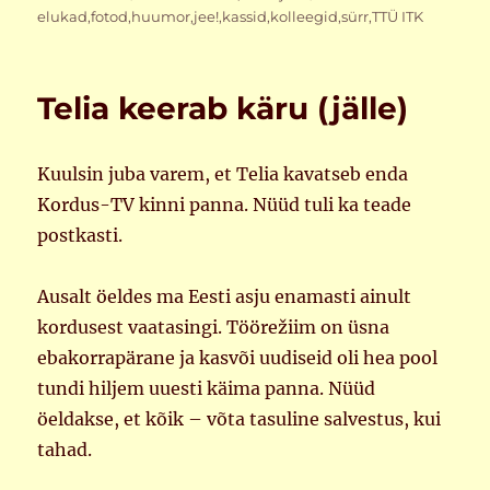
elukad
,
fotod
,
huumor
,
jee!
,
kassid
,
kolleegid
,
sürr
,
TTÜ ITK
Telia keerab käru (jälle)
Kuulsin juba varem, et Telia kavatseb enda
Kordus-TV kinni panna. Nüüd tuli ka teade
postkasti.
Ausalt öeldes ma Eesti asju enamasti ainult
kordusest vaatasingi. Töörežiim on üsna
ebakorrapärane ja kasvõi uudiseid oli hea pool
tundi hiljem uuesti käima panna. Nüüd
öeldakse, et kõik – võta tasuline salvestus, kui
tahad.