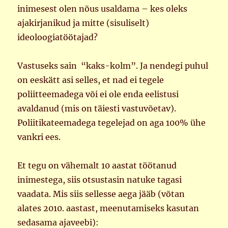
inimesest olen nõus usaldama – kes oleks
ajakirjanikud ja mitte (sisuliselt)
ideoloogiatöötajad?
Vastuseks sain “kaks-kolm”. Ja nendegi puhul
on eeskätt asi selles, et nad ei tegele
poliitteemadega või ei ole enda eelistusi
avaldanud (mis on täiesti vastuvõetav).
Poliitikateemadega tegelejad on aga 100% ühe
vankri ees.
Et tegu on vähemalt 10 aastat töötanud
inimestega, siis otsustasin natuke tagasi
vaadata. Mis siis sellesse aega jääb (võtan
alates 2010. aastast, meenutamiseks kasutan
sedasama ajaveebi):