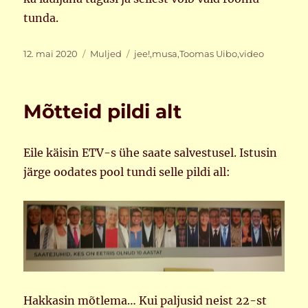
tunda.
Postitatud
Rubriigid
Sildid
12. mai 2020
Muljed
jee!
,
musa
,
Toomas Uibo
,
video
Mõtteid pildi alt
Eile käisin ETV-s ühe saate salvestusel. Istusin
järge oodates pool tundi selle pildi all:
Hakkasin mõtlema… Kui paljusid neist 22-st