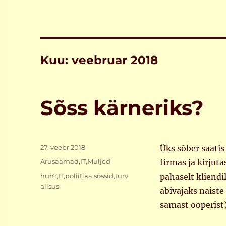
Kuu:
veebruar 2018
Sõss kärneriks?
Postitatud
27. veebr 2018
Üks sõber saatis
Rubriigid
Arusaamad
,
IT
,
Muljed
firmas ja kirjuta
Sildid
huh?
,
IT
,
poliitika
,
sõssid
,
turv
pahaselt kliendil
alisus
abivajaks naiste
samast ooperist)