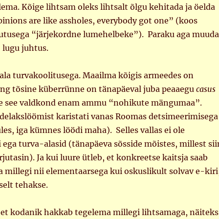
ema. Kõige lihtsam oleks lihtsalt õlgu kehitada ja öelda
opinions are like assholes, everybody got one” (koos
utusega “järjekordne lumehelbeke”). Paraku aga muud
 lugu juhtus.
-ala turvakoolitusega. Maailma kõigis armeedes on
ng tõsine küberrünne on tänapäeval juba peaaegu
casus
ole see valdkond enam ammu “nohikute mängumaa”.
edelakslöömist karistati vanas Roomas detsimeerimisega
üles, iga kümnes löödi maha). Selles vallas ei ole
 ega turva-alasid (tänapäeva sõsside mõistes, millest sii
jutasin). Ja kui luure ütleb, et konkreetse kaitsja saab
a millegi nii elementaarsega kui oskuslikult solvav e-kiri
selt tehakse.
 et kodanik hakkab tegelema millegi lihtsamaga, näiteks