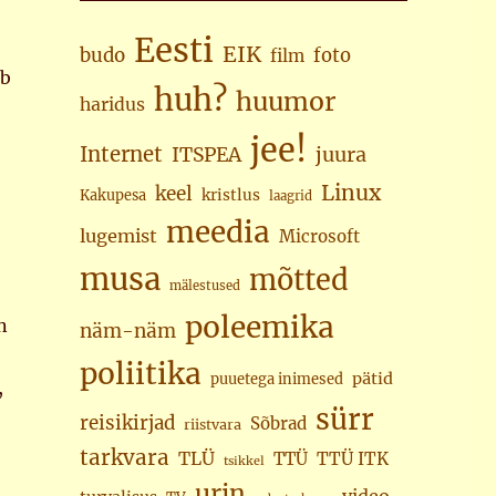
Eesti
EIK
budo
foto
film
ab
huh?
huumor
haridus
jee!
Internet
juura
ITSPEA
Linux
keel
kristlus
Kakupesa
laagrid
meedia
lugemist
Microsoft
musa
mõtted
mälestused
poleemika
n
näm-näm
poliitika
pätid
puuetega inimesed
,
sürr
reisikirjad
Sõbrad
riistvara
tarkvara
TLÜ
TTÜ
TTÜ ITK
tsikkel
urin