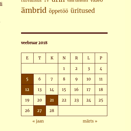
video
turvalisus
TV
vaba tarkvara
i
ämbrid
üritused
õppetöö
l
veebruar 2018
E
T
K
N
R
L
P
1
2
3
4
5
6
7
8
9
10
11
12
13
14
15
16
17
18
19
20
21
22
23
24
25
26
27
28
« jaan
märts »