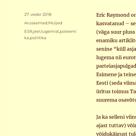
Postitatud
27. veebr 2018
Eric Raymond on
Rubriigid
Arusaamad
,
Muljed
kasvatanud – se
Sildid
ESR
,
jee!
,
lugemist
,
poleemi
(väga suur plus
ka
,
poliitika
enamiku artiklit
senine “küll as
lugema nii eurot
parteiasjapulga
Esimene ja teine
Eesti (seda viima
üritus toimus Ta
suurema osavõtu
Ja ka selleni vi
ajast tuttav) võ
võidukäigust tul