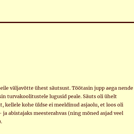
 eile väljavõtte ühest säutsust. Töötasin jupp aega nende
sin turvakoolitustele lugusid peale. Säuts oli ühelt
t, kellele kohe üldse ei meeldinud asjaolu, et loos oli
- ja abistajaks meesterahvas (ning mõned asjad veel
.