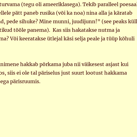
urvama (tegu oli ameeriklasega). Tekib paralleel poesaal
lele pätt paneb rusika (või ka noa) nina alla ja käratab
lad, pede sihuke? Mine munni, juudijunn!” (see peaks kül
tikud tööle panema). Kas siis hakatakse nutma ja
a? Või keeratakse ütlejal käsi selja peale ja tüüp kõhuli
 inimene hakkab põrkama juba nii väikesest asjast kui
s, siis ei ole tal päriselus just suurt lootust hakkama
 ega pärisruumis.