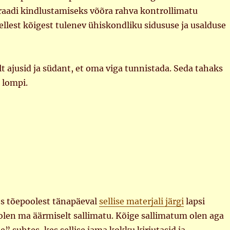
raadi kindlustamiseks võõra rahva kontrollimatu
ellest kõigest tulenev ühiskondliku sidususe ja usalduse
alt ajusid ja südant, et oma viga tunnistada. Seda tahaks
 lompi.
es tõepoolest tänapäeval
sellise materjali järgi
lapsi
 olen ma äärmiselt sallimatu. Kõige sallimatum olen aga