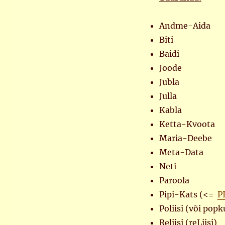
Andme-Aida
Biti
Baidi
Joode
Jubla
Julla
Kabla
Ketta-Kvoota
Maria-Deebe
Meta-Data
Neti
Paroola
Pipi-Kats (<=
P
Poliisi (või popk
Reliisi (reLiisi)