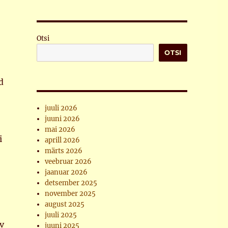
Otsi
OTSI
d
juuli 2026
juuni 2026
mai 2026
i
aprill 2026
märts 2026
veebruar 2026
jaanuar 2026
detsember 2025
november 2025
august 2025
juuli 2025
v
juuni 2025