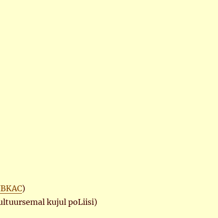
IBKAC
)
ultuursemal kujul poLiisi)