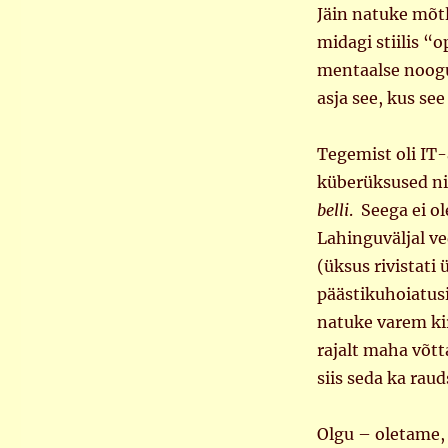
Jäin natuke mõtl
midagi stiilis “
mentaalse noog
asja see, kus see
Tegemist oli IT
küberüksused ni
belli
. Seega ei 
Lahinguväljal v
(üksus rivistati 
päästikuhoiatusi
natuke varem kir
rajalt maha võtt
siis seda ka raud
Olgu – oletame,