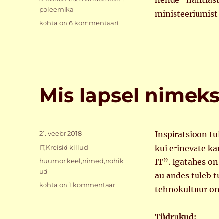
nende “haritlast
poleemika
ministeeriumist l
Ei
kohta on 6 kommentaari
salli
Mis lapsel nimek
Postitatud
21. veebr 2018
Inspiratsioon tu
Rubriigid
IT
,
Kreisid killud
kui erinevate k
Sildid
huumor
,
keel
,
nimed
,
nohik
IT”. Igatahes on
ud
au andes tuleb t
Mis
kohta on 1 kommentaar
tehnokultuur on 
lapsel
nimeks?
Tüdrukud: