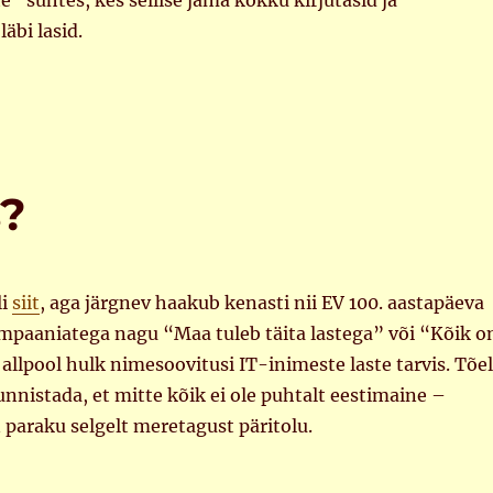
e” suhtes, kes sellise jama kokku kirjutasid ja
äbi lasid.
s?
li
siit
, aga järgnev haakub kenasti nii EV 100. aastapäeva
ampaaniatega nagu “Maa tuleb täita lastega” või “Kõik o
 allpool hulk nimesoovitusi IT-inimeste laste tarvis. Tõe
unnistada, et mitte kõik ei ole puhtalt eestimaine –
paraku selgelt meretagust päritolu.