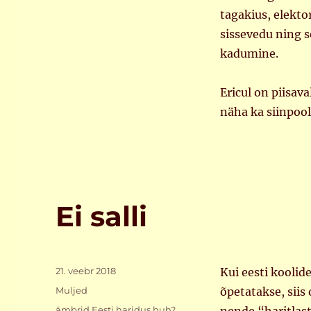
tagakius, elekto
sissevedu ning s
kadumine.
Ericul on piisav
näha ka siinpool
Ei salli
Postitatud
21. veebr 2018
Kui eesti koolid
Rubriigid
Muljed
õpetatakse, siis
Sildid
ämbrid
,
Eesti
,
haridus
,
huh?
,