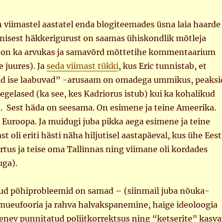
 viimastel aastatel enda blogiteemades üsna laia haarde
nisest häkkerigurust on saamas ühiskondlik mõtleja
s on ka arvukas ja samavõrd mõttetihe kommentaarium
e juures). Ja
seda viimast tükki
, kus Eric tunnistab, et
jad ise laabuvad” -arusaam on omadega ummikus, peaksi
egelased (ka see, kes Kadriorus istub) kui ka kohalikud
d. Sest häda on seesama. On esimene ja teine Ameerika.
 Euroopa. Ja muidugi juba pikka aega esimene ja teine
st oli eriti hästi näha hiljutisel aastapäeval, kus ühe Eest
rtus ja teise oma Tallinnas ning viimane oli kordades
ga).
inud põhiprobleemid on samad – (siinmail juba nõuka-
imueufooria ja rahva halvakspanemine, haige ideoloogia
enev punnitatud poliitkorrektsus ning “ketserite” kasva