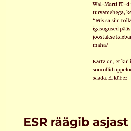
Wal-Marti IT-d t
turvamehega, kel
“Mis sa siin töl
igasugused pääs
joostakse kaebam
maha?
Karta on, et kui
soorollid õppeloo
saada. Ei küber-
ESR räägib asjast