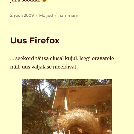
Postitatud
Rubriigid
Sildid
2. juuli 2009
Muljed
näm-näm
Uus Firefox
… seekord täitsa elusal kujul. Isegi oravatele
näib uus väljalase meeldivat.