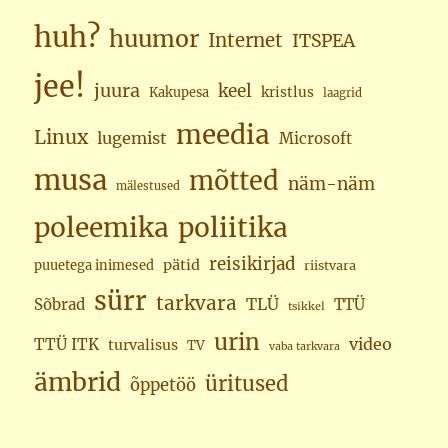
huh?
huumor
Internet
ITSPEA
jee!
juura
keel
kristlus
Kakupesa
laagrid
meedia
Linux
lugemist
Microsoft
musa
mõtted
näm-näm
mälestused
poleemika
poliitika
reisikirjad
pätid
puuetega inimesed
riistvara
sürr
tarkvara
TLÜ
Sõbrad
TTÜ
tsikkel
urin
video
TTÜ ITK
turvalisus
TV
vaba tarkvara
ämbrid
üritused
õppetöö