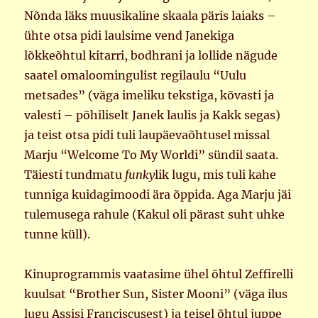
Nõnda läks muusikaline skaala päris laiaks –
ühte otsa pidi laulsime vend Janekiga
lõkkeõhtul kitarri, bodhrani ja lollide nägude
saatel omaloomingulist regilaulu “Uulu
metsades” (väga imeliku tekstiga, kõvasti ja
valesti – põhiliselt Janek laulis ja Kakk segas)
ja teist otsa pidi tuli laupäevaõhtusel missal
Marju “Welcome To My Worldi” sündil saata.
Täiesti tundmatu
funky
lik lugu, mis tuli kahe
tunniga kuidagimoodi ära õppida. Aga Marju jäi
tulemusega rahule (Kakul oli pärast suht uhke
tunne küll).
Kinuprogrammis vaatasime ühel õhtul Zeffirelli
kuulsat “Brother Sun, Sister Mooni” (väga ilus
lugu Assisi Franciscusest) ja teisel õhtul juppe