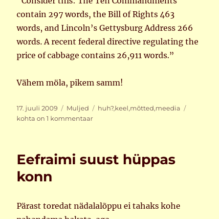
“Consider this: The Ten Commandments
contain 297 words, the Bill of Rights 463
words, and Lincoln’s Gettysburg Address 266
words. A recent federal directive regulating the
price of cabbage contains 26,911 words.”
Vähem möla, pikem samm!
Postitatud
Rubriigid
Sildid
Mõtlema
17. juuli 2009
Muljed
huh?
,
keel
,
mõtted
,
meedia
kohta on 1 kommentaar
Eefraimi suust hüppas
konn
Pärast toredat nädalalõppu ei tahaks kohe