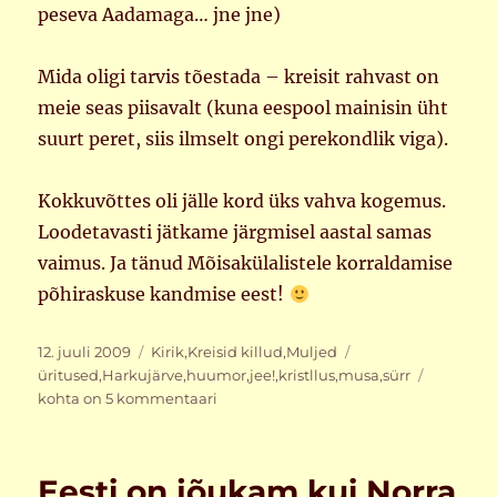
peseva Aadamaga… jne jne)
Mida oligi tarvis tõestada – kreisit rahvast on
meie seas piisavalt (kuna eespool mainisin üht
suurt peret, siis ilmselt ongi perekondlik viga).
Kokkuvõttes oli jälle kord üks vahva kogemus.
Loodetavasti jätkame järgmisel aastal samas
vaimus. Ja tänud Mõisakülalistele korraldamise
põhiraskuse kandmise eest!
Postitatud
Rubriigid
Sildid
12. juuli 2009
Kirik
,
Kreisid killud
,
Muljed
Kirikula
üritused
,
Harkujärve
,
huumor
,
jee!
,
kristllus
,
musa
,
sürr
2009
kohta on 5 kommentaari
Eesti on jõukam kui Norra