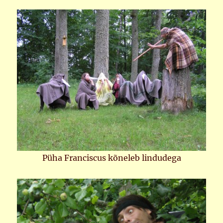
Püha Franciscus kõneleb lindudega