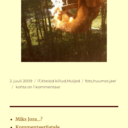
Postitatud
Rubriigid
Sildid
2. juuli 2009
IT
,
Kreisid killud
,
Muljed
foto
,
huumor
,
jee!
Uus
kohta on 1 kommentaar
Firefox
Miks Jora...?
Kommenteerijatele