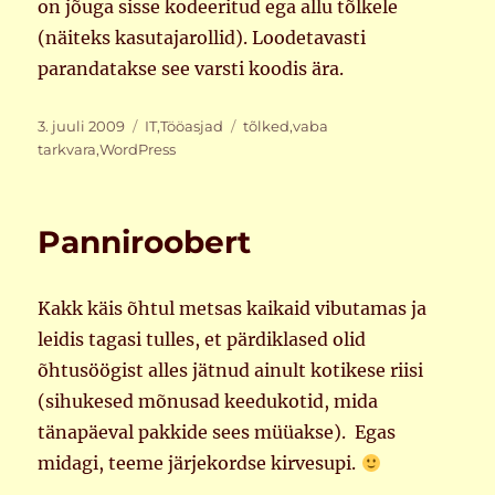
on jõuga sisse kodeeritud ega allu tõlkele
(näiteks kasutajarollid). Loodetavasti
parandatakse see varsti koodis ära.
Postitatud
Rubriigid
Sildid
3. juuli 2009
IT
,
Tööasjad
tõlked
,
vaba
tarkvara
,
WordPress
Panniroobert
Kakk käis õhtul metsas kaikaid vibutamas ja
leidis tagasi tulles, et pärdiklased olid
õhtusöögist alles jätnud ainult kotikese riisi
(sihukesed mõnusad keedukotid, mida
tänapäeval pakkide sees müüakse). Egas
midagi, teeme järjekordse kirvesupi.