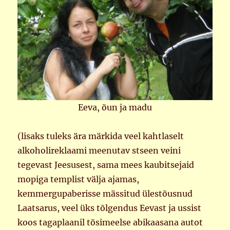
Eeva, õun ja madu
(lisaks tuleks ära märkida veel kahtlaselt
alkoholireklaami meenutav stseen veini
tegevast Jeesusest, sama mees kaubitsejaid
mopiga templist välja ajamas,
kemmergupaberisse mässitud ülestõusnud
Laatsarus, veel üks tõlgendus Eevast ja ussist
koos tagaplaanil tõsimeelse abikaasana autot