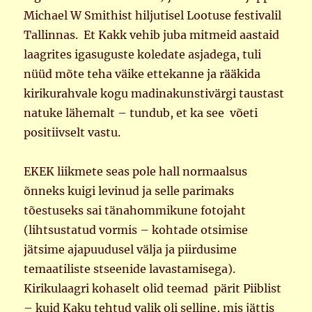
Michael W Smithist hiljutisel Lootuse festivalil
Tallinnas. Et Kakk vehib juba mitmeid aastaid
laagrites igasuguste koledate asjadega, tuli
nüüd mõte teha väike ettekanne ja rääkida
kirikurahvale kogu madinakunstivärgi taustast
natuke lähemalt – tundub, et ka see võeti
positiivselt vastu.
EKEK liikmete seas pole hall normaalsus
õnneks kuigi levinud ja selle parimaks
tõestuseks sai tänahommikune fotojaht
(lihtsustatud vormis – kohtade otsimise
jätsime ajapuudusel välja ja piirdusime
temaatiliste stseenide lavastamisega).
Kirikulaagri kohaselt olid teemad pärit Piiblist
– kuid Kaku tehtud valik oli selline, mis jättis