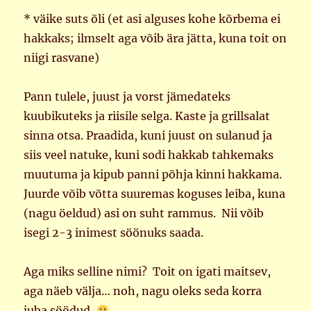
* väike suts õli (et asi alguses kohe kõrbema ei
hakkaks; ilmselt aga võib ära jätta, kuna toit on
niigi rasvane)
Pann tulele, juust ja vorst jämedateks
kuubikuteks ja riisile selga. Kaste ja grillsalat
sinna otsa. Praadida, kuni juust on sulanud ja
siis veel natuke, kuni sodi hakkab tahkemaks
muutuma ja kipub panni põhja kinni hakkama.
Juurde võib võtta suuremas koguses leiba, kuna
(nagu öeldud) asi on suht rammus. Nii võib
isegi 2-3 inimest söönuks saada.
Aga miks selline nimi? Toit on igati maitsev,
aga näeb välja… noh, nagu oleks seda korra
juba söödud.