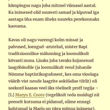
kämpingus nagu juba mitmel viimasel aastal.
Ka inimesed olid suuresti samad ja kipuvad iga
aastaga üha enam üheks suureks perekonnaks
kasvama.
Kavas oli nagu varemgi kolm missat ja
palvused, loengud-arutelud, mister Rapi
traditsiooniline mälumäng ja loomulikult
kõvasti musa. Lisaks juba tavaks kujunenud
laagribändile (ja loomulikult vend Juhanile
Nõmme baptistikogudusest, kes oma vioolaga
väärib vist nende laagrite aukülalise tiitlit) oli
seekord kaasas veel üks tõeliselt proff tegija –
[L]
Maryn E. Coote
(tegelikult teda muidugi nii
peenelt kutsuma ei pidanud, olime ennegi
kohtunud ja Marju on väga mõnus inimene).