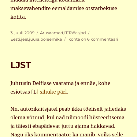
maksevahendite eemaldamise otstarbekuse
kohta.
Postitatud
Rubriigid
Sildid
3. juuli 2009
Arusaamad
,
IT
,
Tööasjad
Eesti
Eesti
,
jee!
,
juura
,
poleemika
kohta on 6 kommentaari
on
jõukam
kui
LJST
Norra
Juhtusin Delfisse vaatama ja ennäe, kohe
esiotsas [L
] sihuke pärl
.
Nn. autorikaitsjatel peab ikka tõeliselt jahedaks
olema võtnud, kui nad niimoodi hüsteeritsema
ja täiesti ebapädevat juttu ajama hakkavad.
Nagu üks kommentaator ka manib, võiks selle