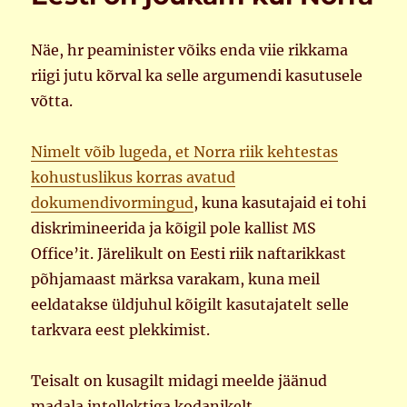
Näe, hr peaminister võiks enda viie rikkama
riigi jutu kõrval ka selle argumendi kasutusele
võtta.
Nimelt võib lugeda, et Norra riik kehtestas
kohustuslikus korras avatud
dokumendivormingud
, kuna kasutajaid ei tohi
diskrimineerida ja kõigil pole kallist MS
Office’it. Järelikult on Eesti riik naftarikkast
põhjamaast märksa varakam, kuna meil
eeldatakse üldjuhul kõigilt kasutajatelt selle
tarkvara eest plekkimist.
Teisalt on kusagilt midagi meelde jäänud
madala intellektiga kodanikelt