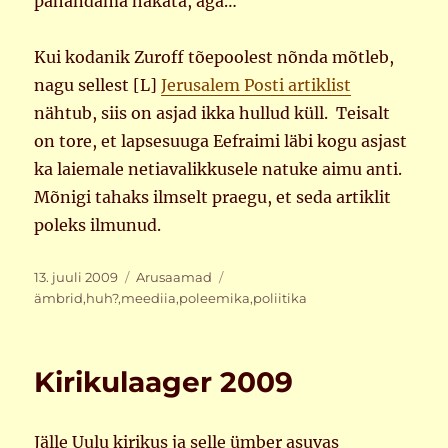
pahandama hakata, aga…
Kui kodanik Zuroff tõepoolest nõnda mõtleb,
nagu sellest [L]
Jerusalem Posti artiklist
nähtub, siis on asjad ikka hullud küll. Teisalt
on tore, et lapsesuuga Eefraimi läbi kogu asjast
ka laiemale netiavalikkusele natuke aimu anti.
Mõnigi tahaks ilmselt praegu, et seda artiklit
poleks ilmunud.
Postitatud
Rubriigid
Sildid
13. juuli 2009
Arusaamad
ämbrid
,
huh?
,
meediia
,
poleemika
,
poliitika
Kirikulaager 2009
Jälle Uulu kirikus ja selle ümber asuvas