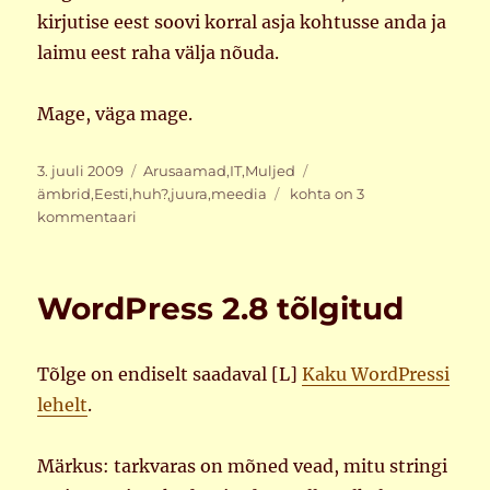
kirjutise eest soovi korral asja kohtusse anda ja
laimu eest raha välja nõuda.
Mage, väga mage.
Postitatud
Rubriigid
Sildid
3. juuli 2009
Arusaamad
,
IT
,
Muljed
LJST
ämbrid
,
Eesti
,
huh?
,
juura
,
meedia
kohta on 3
kommentaari
WordPress 2.8 tõlgitud
Tõlge on endiselt saadaval [L]
Kaku WordPressi
lehelt
.
Märkus: tarkvaras on mõned vead, mitu stringi