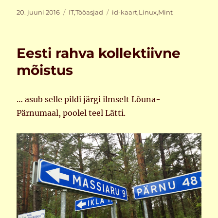
Postitatud
Rubriigid
Sildid
20. juuni 2016
IT
,
Tööasjad
id-kaart
,
Linux
,
Mint
Eesti rahva kollektiivne
mõistus
… asub selle pildi järgi ilmselt Lõuna-
Pärnumaal, poolel teel Lätti.