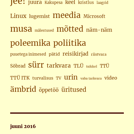
jee!
juura
keel
kristlus
Kakupesa
laagrid
meedia
Linux
lugemist
Microsoft
musa
mõtted
näm-näm
mälestused
poleemika
poliitika
reisikirjad
pätid
puuetega inimesed
riistvara
sürr
tarkvara
TLÜ
Sõbrad
TTÜ
tsikkel
urin
video
TTÜ ITK
turvalisus
TV
vaba tarkvara
ämbrid
üritused
õppetöö
juuni 2016