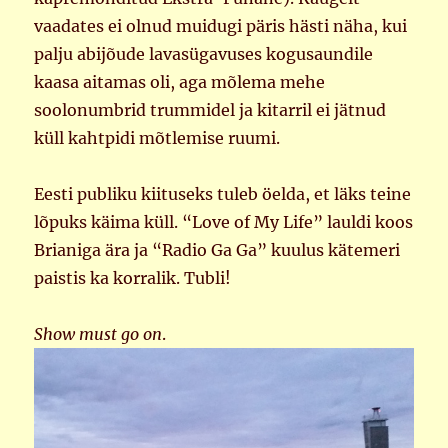
vaadates ei olnud muidugi päris hästi näha, kui
palju abijõude lavasügavuses kogusaundile
kaasa aitamas oli, aga mõlema mehe
soolonumbrid trummidel ja kitarril ei jätnud
küll kahtpidi mõtlemise ruumi.
Eesti publiku kiituseks tuleb öelda, et läks teine
lõpuks käima küll. “Love of My Life” lauldi koos
Brianiga ära ja “Radio Ga Ga” kuulus kätemeri
paistis ka korralik. Tubli!
Show must go on
.