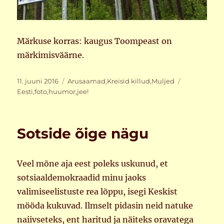
Märkuse korras: kaugus Toompeast on
märkimisväärne.
Postitatud
Rubriigid
Sildid
11. juuni 2016
Arusaamad
,
Kreisid killud
,
Muljed
Eesti
,
foto
,
huumor
,
jee!
Sotside õige nägu
Veel mõne aja eest poleks uskunud, et
sotsiaaldemokraadid minu jaoks
valimiseelistuste rea lõppu, isegi Keskist
mööda kukuvad. Ilmselt pidasin neid natuke
naiivseteks, ent haritud ja näiteks oravatega