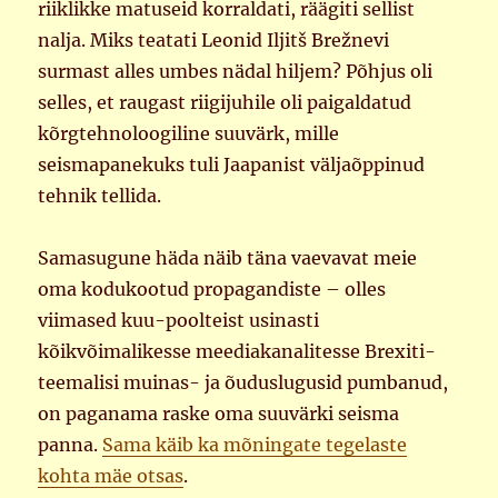
riiklikke matuseid korraldati, räägiti sellist
nalja. Miks teatati Leonid Iljitš Brežnevi
surmast alles umbes nädal hiljem? Põhjus oli
selles, et raugast riigijuhile oli paigaldatud
kõrgtehnoloogiline suuvärk, mille
seismapanekuks tuli Jaapanist väljaõppinud
tehnik tellida.
Samasugune häda näib täna vaevavat meie
oma kodukootud propagandiste – olles
viimased kuu-poolteist usinasti
kõikvõimalikesse meediakanalitesse Brexiti-
teemalisi muinas- ja õuduslugusid pumbanud,
on paganama raske oma suuvärki seisma
panna.
Sama käib ka mõningate tegelaste
kohta mäe otsas
.