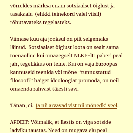
võrreldes märksa enam sotsiaalset õiglust ja
tasakaalu (ehkki teinekord valel viisil)
rõhutavateks tegelasteks.
Viimase kuu aja jooksul on pilt selgemaks
läinud. Sotsiaalset õiglust loota on sealt sama
tõenäoline kui omaaegselt NLKP-lt: paberi peal
jah, tegelikkus on teine. Kui on vaja Euroopas
kannuseid teenida või mõne “tunnustatud
filosoofi” haiget ideoloogiat promoda, on neil
omaenda rahvast täiesti savi.
Tänan, ei.
Ja nii arvavad vist nii mõnedki veel
.
APDEIT: Võimalik, et Eestis on viga sotside
ladviku taustas. Need on mugava elu peal