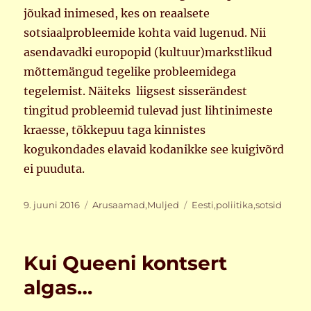
jõukad inimesed, kes on reaalsete
sotsiaalprobleemide kohta vaid lugenud. Nii
asendavadki europopid (kultuur)markstlikud
mõttemängud tegelike probleemidega
tegelemist. Näiteks liigsest sisserändest
tingitud probleemid tulevad just lihtinimeste
kraesse, tõkkepuu taga kinnistes
kogukondades elavaid kodanikke see kuigivõrd
ei puuduta.
Postitatud
Rubriigid
Sildid
9. juuni 2016
Arusaamad
,
Muljed
Eesti
,
poliitika
,
sotsid
Kui Queeni kontsert
algas…