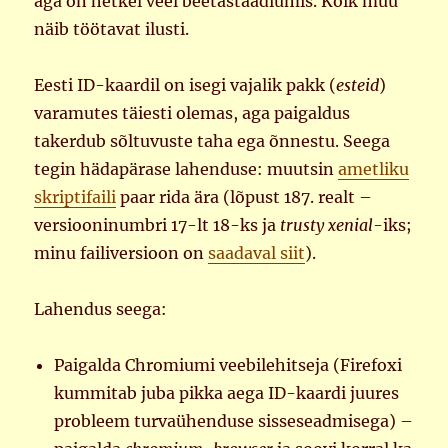
aga on hetkel veel beetastaadiumis. Kõik muu
näib töötavat ilusti.
Eesti ID-kaardil on isegi vajalik pakk (
esteid
)
varamutes täiesti olemas, aga paigaldus
takerdub sõltuvuste taha ega õnnestu. Seega
tegin hädapärase lahenduse: muutsin
ametliku
skriptifaili
paar rida ära (lõpust 187. realt –
versiooninumbri 17-lt 18-ks ja
trusty
xenial-
iks;
minu failiversioon on
saadaval siit
).
Lahendus seega:
Paigalda Chromiumi veebilehitseja (Firefoxi
kummitab juba pikka aega ID-kaardi juures
probleem turvaühenduse sisseseadmisega) –