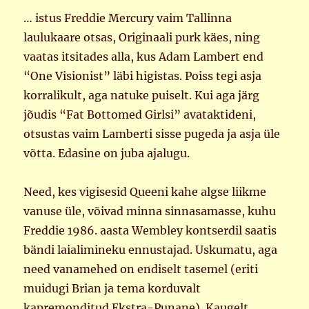
… istus Freddie Mercury vaim Tallinna
laulukaare otsas, Originaali purk käes, ning
vaatas itsitades alla, kus Adam Lambert end
“One Visionist” läbi higistas. Poiss tegi asja
korralikult, aga natuke puiselt. Kui aga järg
jõudis “Fat Bottomed Girlsi” avataktideni,
otsustas vaim Lamberti sisse pugeda ja asja üle
võtta. Edasine on juba ajalugu.
Need, kes vigisesid Queeni kahe algse liikme
vanuse üle, võivad minna sinnasamasse, kuhu
Freddie 1986. aasta Wembley kontserdil saatis
bändi laialimineku ennustajad. Uskumatu, aga
need vanamehed on endiselt tasemel (eriti
muidugi Brian ja tema korduvalt
kapremonditud Ekstra-Punane). Kaugelt