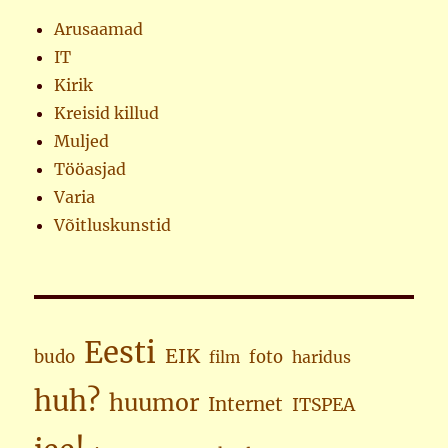
Arusaamad
IT
Kirik
Kreisid killud
Muljed
Tööasjad
Varia
Võitluskunstid
Eesti
EIK
budo
foto
haridus
film
huh?
huumor
Internet
ITSPEA