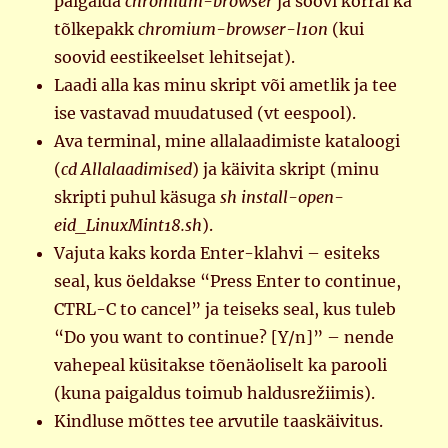
paigalda
chromium-browser
ja soovi korral ka
tõlkepakk
chromium-browser-l10n
(kui
soovid eestikeelset lehitsejat).
Laadi alla kas minu skript või ametlik ja tee
ise vastavad muudatused (vt eespool).
Ava terminal, mine allalaadimiste kataloogi
(
cd Allalaadimised
) ja käivita skript (minu
skripti puhul käsuga
sh install-open-
eid_LinuxMint18.sh
).
Vajuta kaks korda Enter-klahvi – esiteks
seal, kus öeldakse “Press Enter to continue,
CTRL-C to cancel” ja teiseks seal, kus tuleb
“Do you want to continue? [Y/n]” – nende
vahepeal küsitakse tõenäoliselt ka parooli
(kuna paigaldus toimub haldusrežiimis).
Kindluse mõttes tee arvutile taaskäivitus.