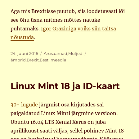
Aga mis Brexitisse puutub, siis loodetavasti lõi
see õhu üsna mitmes mõttes natuke
puhtamaks.
Igor Gräziniga võiks siin täitsa
nõustuda
.
Postitatud
Rubriigid
Sildid
24. juuni 2016
Arusaamad
,
Muljed
ämbrid
,
Brexit
,
Eesti
,
meedia
Linux Mint 18 ja ID-kaart
30+ lugude
järgmist osa kirjutades sai
paigaldatud Linux Minti järgmine versioon.
Ubuntu 16.04 LTS Xenial Xerus on juba
aprillikuust saati väljas, sellel põhinev Mint 18