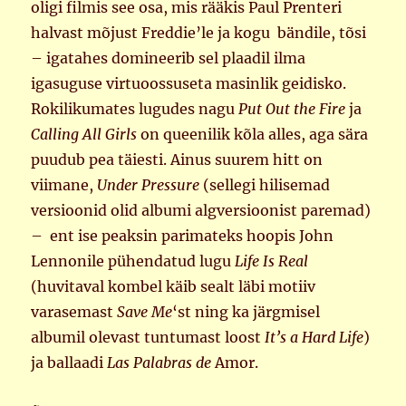
oligi filmis see osa, mis rääkis Paul Prenteri
halvast mõjust Freddie’le ja kogu bändile, tõsi
– igatahes domineerib sel plaadil ilma
igasuguse virtuoossuseta masinlik geidisko.
Rokilikumates lugudes nagu
Put Out the Fire
ja
Calling All Girls
on queenilik kõla alles, aga sära
puudub pea täiesti. Ainus suurem hitt on
viimane,
Under Pressure
(sellegi hilisemad
versioonid olid albumi algversioonist paremad)
– ent ise peaksin parimateks hoopis John
Lennonile pühendatud lugu
Life Is Real
(huvitaval kombel käib sealt läbi motiiv
varasemast
Save Me
‘st ning ka järgmisel
albumil olevast tuntumast loost
It’s a Hard Life
)
ja ballaadi
Las Palabras de
Amor.