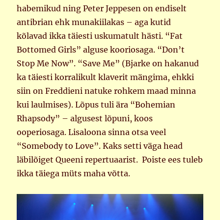
habemikud ning Peter Jeppesen on endiselt
antibrian ehk munakiilakas – aga kutid
kõlavad ikka täiesti uskumatult hästi. “Fat
Bottomed Girls” alguse kooriosaga. “Don’t
Stop Me Now”. “Save Me” (Bjarke on hakanud
ka täiesti korralikult klaverit mängima, ehkki
siin on Freddieni natuke rohkem maad minna
kui laulmises). Lõpus tuli ära “Bohemian
Rhapsody” – algusest lõpuni, koos
ooperiosaga. Lisaloona sinna otsa veel
“Somebody to Love”. Kaks setti väga head
läbilõiget Queeni repertuaarist. Poiste ees tuleb
ikka täiega müts maha võtta.