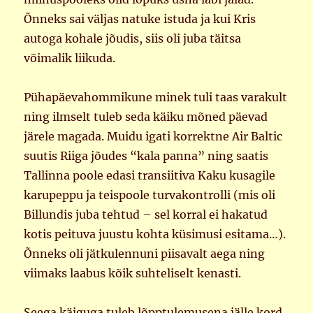
Õnneks sai väljas natuke istuda ja kui Kris
autoga kohale jõudis, siis oli juba täitsa
võimalik liikuda.
Pühapäevahommikune minek tuli taas varakult
ning ilmselt tuleb seda käiku mõned päevad
järele magada. Muidu igati korrektne Air Baltic
suutis Riiga jõudes “kala panna” ning saatis
Tallinna poole edasi transiitiva Kaku kusagile
karupeppu ja teispoole turvakontrolli (mis oli
Billundis juba tehtud – sel korral ei hakatud
kotis peituva juustu kohta küsimusi esitama…).
Õnneks oli jätkulennuni piisavalt aega ning
viimaks laabus kõik suhteliselt kenasti.
Seega käiguga tuleb lõpptulemusena jälle kord