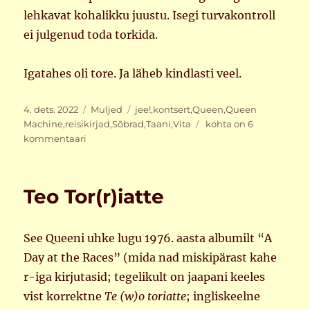
lehkavat kohalikku juustu. Isegi turvakontroll
ei julgenud toda torkida.
Igatahes oli tore. Ja läheb kindlasti veel.
Postitatud
Rubriigid
Sildid
4. dets. 2022
Muljed
jee!
,
kontsert
,
Queen
,
Queen
Nädalalõpp
Machine
,
reisikirjad
,
Sõbrad
,
Taani
,
Vita
kohta on 6
Taanis
kommentaari
Teo Tor(r)iatte
See Queeni uhke lugu 1976. aasta albumilt “A
Day at the Races” (mida nad miskipärast kahe
r-iga kirjutasid; tegelikult on jaapani keeles
vist korrektne
Te (w)o toriatte
; ingliskeelne