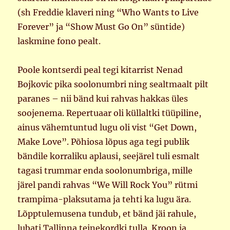
(sh Freddie klaveri ning “Who Wants to Live
Forever” ja “Show Must Go On” süntide)
laskmine fono pealt.
Poole kontserdi peal tegi kitarrist Nenad
Bojkovic pika soolonumbri ning sealtmaalt pilt
paranes – nii bänd kui rahvas hakkas üles
soojenema. Repertuaar oli küllaltki tüüpiline,
ainus vähemtuntud lugu oli vist “Get Down,
Make Love”. Põhiosa lõpus aga tegi publik
bändile korraliku aplausi, seejärel tuli esmalt
tagasi trummar enda soolonumbriga, mille
järel pandi rahvas “We Will Rock You” rütmi
trampima-plaksutama ja tehti ka lugu ära.
Lõpptulemusena tundub, et bänd jäi rahule,
lubati Tallinna teinekordki tulla. Kroon ja