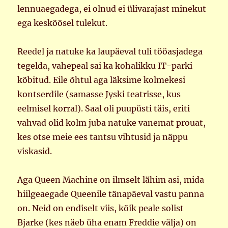
lennuaegadega, ei olnud ei ülivarajast minekut
ega kesköösel tulekut.
Reedel ja natuke ka laupäeval tuli tööasjadega
tegelda, vahepeal sai ka kohalikku IT-parki
kõbitud. Eile õhtul aga läksime kolmekesi
kontserdile (samasse Jyski teatrisse, kus
eelmisel korral). Saal oli puupüsti täis, eriti
vahvad olid kolm juba natuke vanemat prouat,
kes otse meie ees tantsu vihtusid ja näppu
viskasid.
Aga Queen Machine on ilmselt lähim asi, mida
hiilgeaegade Queenile tänapäeval vastu panna
on. Neid on endiselt viis, kõik peale solist
Bjarke (kes näeb üha enam Freddie välja) on