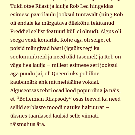
Tuldi otse Riiast ja laulja Rob Lea hingeldas
esimese paari laulu jooksul tuntavalt (ning Rob
oli endale ka märgatava õllekõhu tekitanud –
Freddiel sellist featuuri küll ei olnud). Algus oli
seega veidi konarlik. Kohe aga oli selge, et
poisid mängivad hästi (igaüks tegi ka
soolonumbreid ja need olid tasemel) ja Rob on
väga hea laulja – millest esimese seti jooksul
aga puudu jäi, oli Queeni üks põhiline
kaubamärk ehk mitmehäälne vokaal.
Alguseotsas tehti osad lood popurriina ja näis,
et “Bohemian Rhapsody” osas teevad ka need
sellid serblaste moodi natuke haltuurat –
üksnes taanlased laulsid selle viimati
täismahus ära.