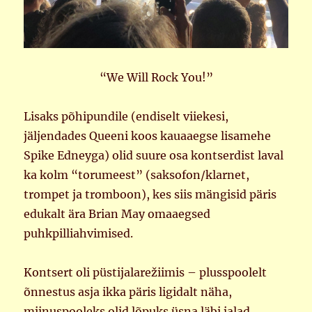
“We Will Rock You!”
Lisaks põhipundile (endiselt viiekesi,
jäljendades Queeni koos kauaaegse lisamehe
Spike Edneyga) olid suure osa kontserdist laval
ka kolm “torumeest” (saksofon/klarnet,
trompet ja tromboon), kes siis mängisid päris
edukalt ära Brian May omaaegsed
puhkpilliahvimised.
Kontsert oli püstijalarežiimis – plusspoolelt
õnnestus asja ikka päris ligidalt näha,
miinuspooleks olid lõpuks üsna läbi jalad.