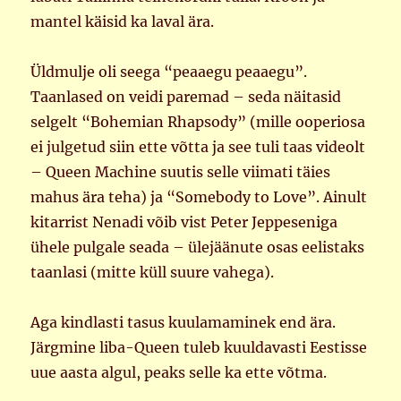
mantel käisid ka laval ära.
Üldmulje oli seega “peaaegu peaaegu”.
Taanlased on veidi paremad – seda näitasid
selgelt “Bohemian Rhapsody” (mille ooperiosa
ei julgetud siin ette võtta ja see tuli taas videolt
– Queen Machine suutis selle viimati täies
mahus ära teha) ja “Somebody to Love”. Ainult
kitarrist Nenadi võib vist Peter Jeppeseniga
ühele pulgale seada – ülejäänute osas eelistaks
taanlasi (mitte küll suure vahega).
Aga kindlasti tasus kuulamaminek end ära.
Järgmine liba-Queen tuleb kuuldavasti Eestisse
uue aasta algul, peaks selle ka ette võtma.