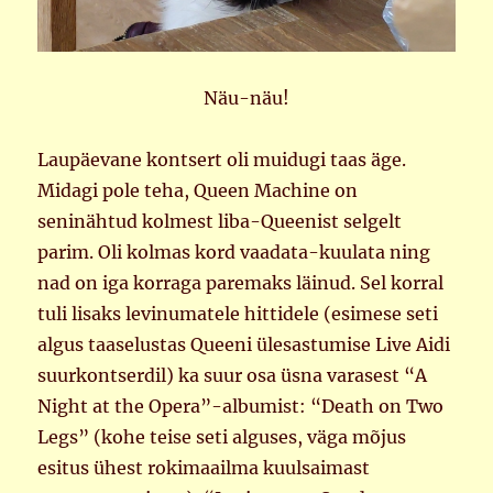
Näu-näu!
Laupäevane kontsert oli muidugi taas äge.
Midagi pole teha, Queen Machine on
seninähtud kolmest liba-Queenist selgelt
parim. Oli kolmas kord vaadata-kuulata ning
nad on iga korraga paremaks läinud. Sel korral
tuli lisaks levinumatele hittidele (esimese seti
algus taaselustas Queeni ülesastumise Live Aidi
suurkontserdil) ka suur osa üsna varasest “A
Night at the Opera”-albumist: “Death on Two
Legs” (kohe teise seti alguses, väga mõjus
esitus ühest rokimaailma kuulsaimast