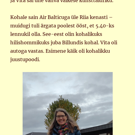
Ja Vita sai ühe vahva väikese kunsttaldriku.
Kohale sain Air Balticuga üle Riia kenasti –
muidugi tuli ärgata poolest ööst, et 5.40-ks
lennukil olla. See-eest olin kohalikuks
hilishommikuks juba Billundis kohal. Vita oli
autoga vastas. Esimene käik oli kohalikku
juustupoodi.