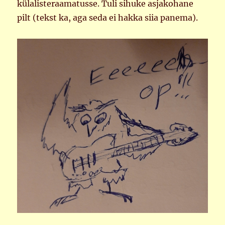
külalisteraamatusse. Tuli sihuke asjakohane
pilt (tekst ka, aga seda ei hakka siia panema).