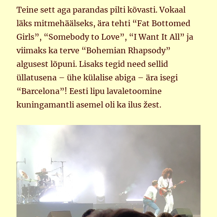
Teine sett aga parandas pilti kõvasti. Vokaal
läks mitmehäälseks, ära tehti “Fat Bottomed
Girls”, “Somebody to Love”, “I Want It All” ja
viimaks ka terve “Bohemian Rhapsody”
algusest lõpuni. Lisaks tegid need sellid
üllatusena – ühe külalise abiga – ära isegi
“Barcelona”! Eesti lipu lavaletoomine
kuningamantli asemel oli ka ilus žest.