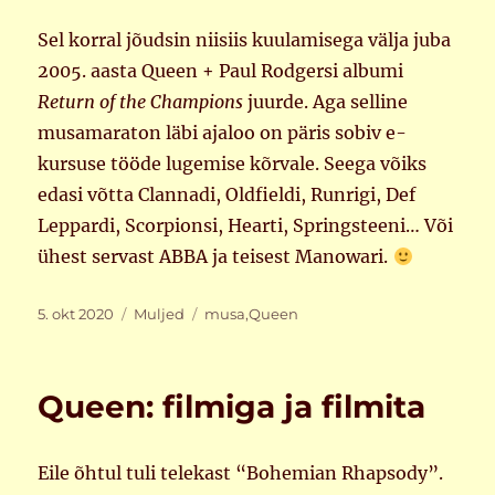
Sel korral jõudsin niisiis kuulamisega välja juba
2005. aasta Queen + Paul Rodgersi albumi
Return of the Champions
juurde. Aga selline
musamaraton läbi ajaloo on päris sobiv e-
kursuse tööde lugemise kõrvale. Seega võiks
edasi võtta Clannadi, Oldfieldi, Runrigi, Def
Leppardi, Scorpionsi, Hearti, Springsteeni… Või
ühest servast ABBA ja teisest Manowari.
Postitatud
Rubriigid
Sildid
5. okt 2020
Muljed
musa
,
Queen
Queen: filmiga ja filmita
Eile õhtul tuli telekast “Bohemian Rhapsody”.