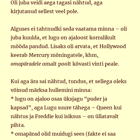
Oli juba veidi aega tagasi nähtud, aga
kirjutanud sellest veel pole.
Alguses ei tahtnudki seda vaatama minna – oli
juba kuulda, et lugu on ajaloost korralikult
mööda pandud. Lisaks oli arvata, et Hollywood
keerab Mercury mõningatele, khm,
omapäradele
omalt poolt kõvasti vinti peale.
Kui aga ära sai nähtud, tundus, et sellega oleks
võinud märksa hullemini minna:
* lugu on ajaloo osas üksjagu “puder ja
kapsad”, aga Lugu suure tähega – Queen kui
nähtus ja Freddie kui isiksus – on üllatavalt
pihta.
* omapärad olid muidugi sees (fakte ei saa