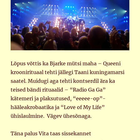
Lõpus võttis ka Bjarke mütsi maha – Queeni
kroonirituaal tehti jällegi Taani kuningamarsi
saatel. Muidugi aga tehti kontserdil ära ka
teised bändi rituaalid – “Radio Ga Ga”
kätemeri ja plaksutused, “eeeee-op”-
hääleakrobaatika ja “Love of My Life”
ühislaulmine. Vägev ühesõnaga.
Täna palus Vita taas sissekannet