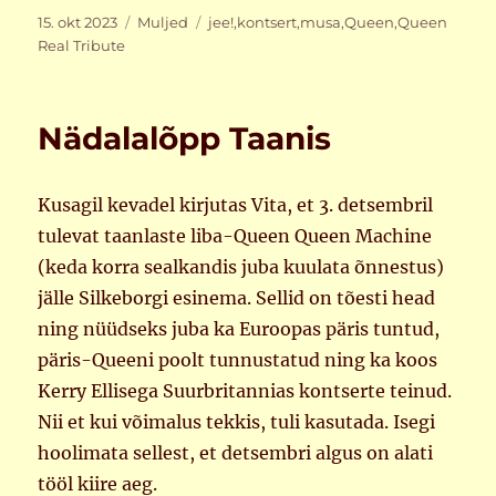
Postitatud
Rubriigid
Sildid
15. okt 2023
Muljed
jee!
,
kontsert
,
musa
,
Queen
,
Queen
Real Tribute
Nädalalõpp Taanis
Kusagil kevadel kirjutas Vita, et 3. detsembril
tulevat taanlaste liba-Queen Queen Machine
(keda korra sealkandis juba kuulata õnnestus)
jälle Silkeborgi esinema. Sellid on tõesti head
ning nüüdseks juba ka Euroopas päris tuntud,
päris-Queeni poolt tunnustatud ning ka koos
Kerry Ellisega Suurbritannias kontserte teinud.
Nii et kui võimalus tekkis, tuli kasutada. Isegi
hoolimata sellest, et detsembri algus on alati
tööl kiire aeg.