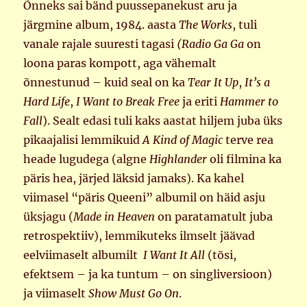
Õnneks sai bänd puussepanekust aru ja
järgmine album, 1984. aasta
The Works
, tuli
vanale rajale suuresti tagasi
(Radio Ga Ga
on
loona paras kompott, aga vähemalt
õnnestunud – kuid seal on ka
Tear It Up
,
It’s a
Hard Life
,
I Want to Break Free
ja eriti
Hammer to
Fall
). Sealt edasi tuli kaks aastat hiljem juba üks
pikaajalisi lemmikuid
A Kind of Magic
terve rea
heade lugudega (algne
Highlander
oli filmina ka
päris hea, järjed läksid jamaks). Ka kahel
viimasel “päris Queeni” albumil on häid asju
üksjagu (
Made in Heaven
on paratamatult juba
retrospektiiv), lemmikuteks ilmselt jäävad
eelviimaselt albumilt
I Want It All
(tõsi,
efektsem – ja ka tuntum – on singliversioon)
ja viimaselt
Show Must Go On
.