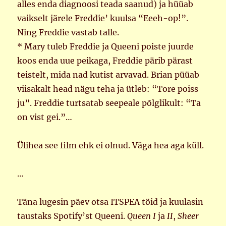
alles enda diagnoosi teada saanud) ja hüüab
vaikselt järele Freddie’ kuulsa “Eeeh-op!”.
Ning Freddie vastab talle.
* Mary tuleb Freddie ja Queeni poiste juurde
koos enda uue peikaga, Freddie pärib pärast
teistelt, mida nad kutist arvavad. Brian püüab
viisakalt head nägu teha ja ütleb: “Tore poiss
ju”. Freddie turtsatab seepeale põlglikult: “Ta
on vist gei.”…
Ülihea see film ehk ei olnud. Väga hea aga küll.
…
Täna lugesin päev otsa ITSPEA töid ja kuulasin
taustaks Spotify’st Queeni.
Queen I
ja
II
,
Sheer