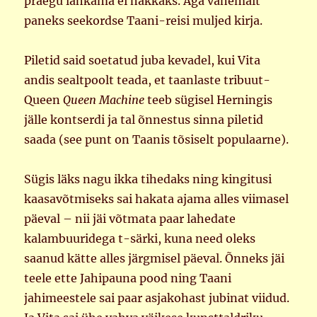
praegu lahkama ei hakkaks. Aga vähemalt
paneks seekordse Taani-reisi muljed kirja.
Piletid said soetatud juba kevadel, kui Vita
andis sealtpoolt teada, et taanlaste tribuut-
Queen
Queen Machine
teeb sügisel Herningis
jälle kontserdi ja tal õnnestus sinna piletid
saada (see punt on Taanis tõsiselt populaarne).
Sügis läks nagu ikka tihedaks ning kingitusi
kaasavõtmiseks sai hakata ajama alles viimasel
päeval – nii jäi võtmata paar lahedate
kalambuuridega t-särki, kuna need oleks
saanud kätte alles järgmisel päeval. Õnneks jäi
teele ette Jahipauna pood ning Taani
jahimeestele sai paar asjakohast jubinat viidud.