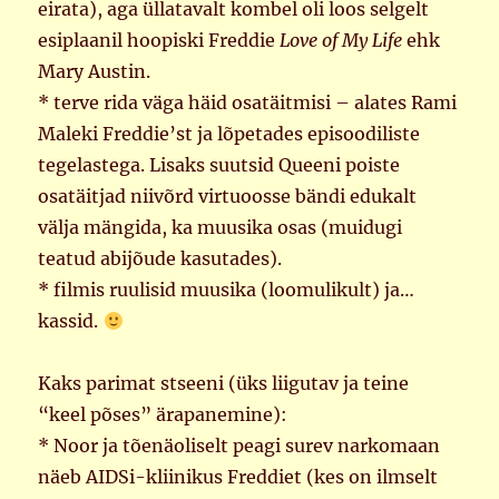
eirata), aga üllatavalt kombel oli loos selgelt
esiplaanil hoopiski Freddie
Love of My Life
ehk
Mary Austin.
* terve rida väga häid osatäitmisi – alates Rami
Maleki Freddie’st ja lõpetades episoodiliste
tegelastega. Lisaks suutsid Queeni poiste
osatäitjad niivõrd virtuoosse bändi edukalt
välja mängida, ka muusika osas (muidugi
teatud abijõude kasutades).
* filmis ruulisid muusika (loomulikult) ja…
kassid.
Kaks parimat stseeni (üks liigutav ja teine
“keel põses” ärapanemine):
* Noor ja tõenäoliselt peagi surev narkomaan
näeb AIDSi-kliinikus Freddiet (kes on ilmselt