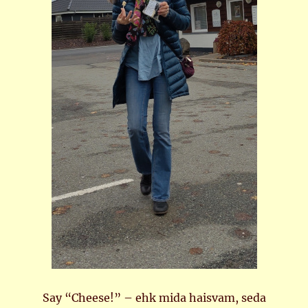
Say “Cheese!” – ehk mida haisvam, seda