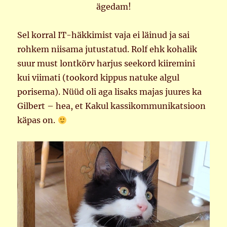
ägedam!
Sel korral IT-häkkimist vaja ei läinud ja sai
rohkem niisama jutustatud. Rolf ehk kohalik
suur must lontkõrv harjus seekord kiiremini
kui viimati (tookord kippus natuke algul
porisema). Nüüd oli aga lisaks majas juures ka
Gilbert – hea, et Kakul kassikommunikatsioon
käpas on.