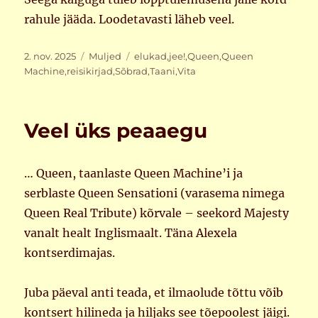
rahule jääda. Loodetavasti läheb veel.
Postitatud
Rubriigid
Sildid
2. nov. 2025
Muljed
elukad
,
jee!
,
Queen
,
Queen
Machine
,
reisikirjad
,
Sõbrad
,
Taani
,
Vita
Veel üks peaaegu
… Queen, taanlaste Queen Machine’i ja
serblaste Queen Sensationi (varasema nimega
Queen Real Tribute) kõrvale – seekord Majesty
vanalt healt Inglismaalt. Täna Alexela
kontserdimajas.
Juba päeval anti teada, et ilmaolude tõttu võib
kontsert hilineda ja hiljaks see tõepoolest jäigi.