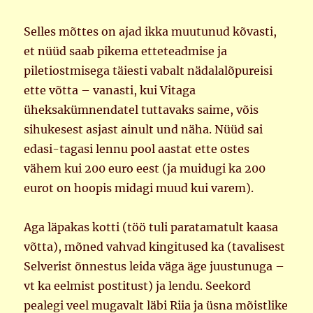
Selles mõttes on ajad ikka muutunud kõvasti,
et nüüd saab pikema etteteadmise ja
piletiostmisega täiesti vabalt nädalalõpureisi
ette võtta – vanasti, kui Vitaga
üheksakümnendatel tuttavaks saime, võis
sihukesest asjast ainult und näha. Nüüd sai
edasi-tagasi lennu pool aastat ette ostes
vähem kui 200 euro eest (ja muidugi ka 200
eurot on hoopis midagi muud kui varem).
Aga läpakas kotti (töö tuli paratamatult kaasa
võtta), mõned vahvad kingitused ka (tavalisest
Selverist õnnestus leida väga äge juustunuga –
vt ka eelmist postitust) ja lendu. Seekord
pealegi veel mugavalt läbi Riia ja üsna mõistlike