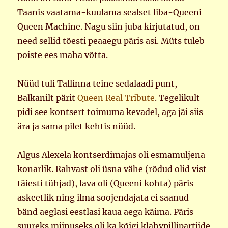
Taanis vaatama-kuulama sealset liba-Queeni
Queen Machine. Nagu siin juba kirjutatud, on
need sellid tõesti peaaegu päris asi. Müts tuleb
poiste ees maha võtta.
Nüüd tuli Tallinna teine sedalaadi punt,
Balkanilt pärit
Queen Real Tribute
. Tegelikult
pidi see kontsert toimuma kevadel, aga jäi siis
ära ja sama pilet kehtis nüüd.
Algus Alexela kontserdimajas oli esmamuljena
konarlik. Rahvast oli üsna vähe (rõdud olid vist
täiesti tühjad), lava oli (Queeni kohta) päris
askeetlik ning ilma soojendajata ei saanud
bänd aeglasi eestlasi kaua aega käima. Päris
suureks miinuseks oli ka kõigi klahvpillipartiide