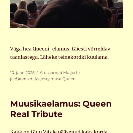
Väga hea Queeni-elamus, täiesti võrreldav
taanlastega. Läheks teinekordki kuulama.
Postitatud
Rubriigid
Sildid
10. jaan 2025
Arusaamad
,
Muljed
jee!
,
kontsert
,
Majesty
,
musa
,
Queen
Muusikaelamus: Queen
Real Tribute
Kakk on tänu Vitale pääsenud kaks korda