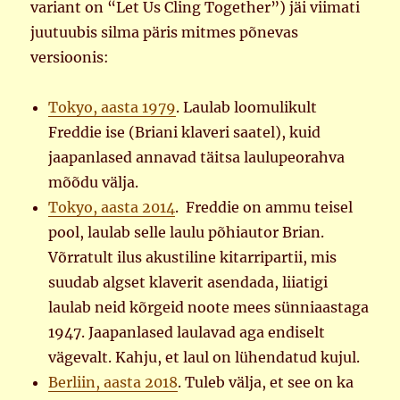
variant on “Let Us Cling Together”) jäi viimati
juutuubis silma päris mitmes põnevas
versioonis:
Tokyo, aasta 1979
. Laulab loomulikult
Freddie ise (Briani klaveri saatel), kuid
jaapanlased annavad täitsa laulupeorahva
mõõdu välja.
Tokyo, aasta 2014
. Freddie on ammu teisel
pool, laulab selle laulu põhiautor Brian.
Võrratult ilus akustiline kitarripartii, mis
suudab algset klaverit asendada, liiatigi
laulab neid kõrgeid noote mees sünniaastaga
1947. Jaapanlased laulavad aga endiselt
vägevalt. Kahju, et laul on lühendatud kujul.
Berliin, aasta 2018
. Tuleb välja, et see on ka