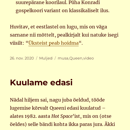
suurepärane koorilaul. Püha Konradi
gospelkoori variant on klassikaliselt ilus.
Huvitav, et eestlastel on lugu, mis on väga
sarnane nii mõttelt, pealkirjalt kui natuke isegi
viisilt: “
Üksteist peab hoidma
“.
Postitatud
Rubriigid
Sildid
26. nov. 2020
Muljed
musa
,
Queen
,
video
Kuulame edasi
Nädal hiljem sai, nagu juba öeldud, tööde
lugemise kõrvalt Queeni edasi kuulatud –
alates 1982. aasta
Hot Space
’ist, mis on (otse
öeldes) selle bändi kohta ikka paras jura. Äkki