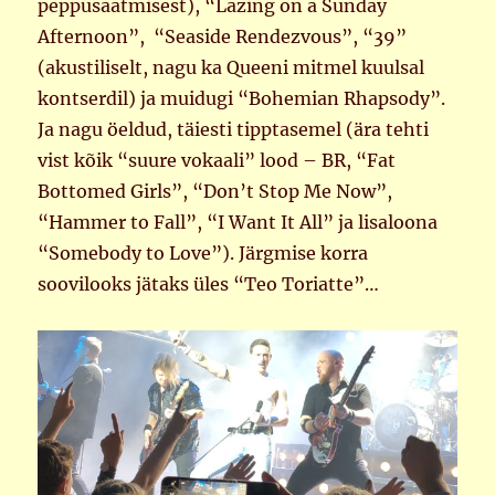
peppusaatmisest), “Lazing on a Sunday
Afternoon”, “Seaside Rendezvous”, “39”
(akustiliselt, nagu ka Queeni mitmel kuulsal
kontserdil) ja muidugi “Bohemian Rhapsody”.
Ja nagu öeldud, täiesti tipptasemel (ära tehti
vist kõik “suure vokaali” lood – BR, “Fat
Bottomed Girls”, “Don’t Stop Me Now”,
“Hammer to Fall”, “I Want It All” ja lisaloona
“Somebody to Love”). Järgmise korra
soovilooks jätaks üles “Teo Toriatte”…