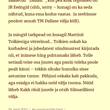
saadetud “Dallast”, kus pea kõik tegelased on
JR Ewingid (uhh, sorry – kunagi on ka seda
nähtud, kuna ema kodus vaatas. Ja seebisuse
poolest annab TM Dallase välja küll).
Ja mingid tarkpead on kusagil Martinit
Tolkieniga võrrelnud… Tolkien oskab ka
kurbadest ja jubedatest sündmustest kirjutada
nii, et inimese hing puhtamaks läheb. Tolle
seriaali teise osa juures aga panin teleka poole
pealt kinni – tekkis sihuke hunniku sisse
astumise tunne. Põhjusi oskaks kah pakkuda,
aga esialgu ei hakka neid välja tooma. Nüüd
läheb Kakk riiuli juurde ja otsib Silmarillioni
välja.
Postitatud
Rubriigid
Sildid
19. sept 2012
Arusaamad
,
Muljed