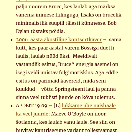
palju noorem Bruce, kes laulab aga märksa
vanema inimese fiilinguga, lisaks on brucelik
minimalistlik suupill täiesti kümnesse. Bob
Dylan tõstaks pöidla.
2006. aasta akustiline kontsertkaver
– sama
kutt, kes paar aastat varem Bossiga duetti
laulis, laulab nüüd üksi. Meeldivalt
vastandlik esitus, Bruce’i energia asemel on
isegi veidi unistav folgimõtisklus. Aga Eddie
esitus on parimaid kavereid, mida seni
kuuldud – võtta Springsteeni laul ja panna
sinna veel tublisti juurde on kõva tulemus.
APDEIT 19.09 – [L]
lükkame ühe naishääle
ka veel juurde
: Maeve O’Boyle on noor
šotlanna, kes laulab vanu laule. See siin on
huvitav kantrisegune variant tollestsamast