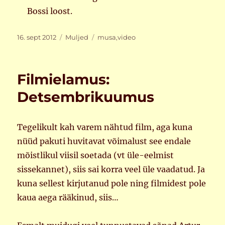
Bossi loost.
Postitatud
Rubriigid
Sildid
16. sept 2012
Muljed
musa
,
video
Filmielamus:
Detsembrikuumus
Tegelikult kah varem nähtud film, aga kuna
nüüd pakuti huvitavat võimalust see endale
mõistlikul viisil soetada (vt üle-eelmist
sissekannet), siis sai korra veel üle vaadatud. Ja
kuna sellest kirjutanud pole ning filmidest pole
kaua aega rääkinud, siis…