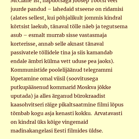
McClane’ist, näpuotsaga Joosep Tootsi veel
juurde pandud – lahedaid stseene on ridamisi
(alates sellest, kui põhjalikult jommis kindral
kõrtsist laekub, tänaval tölle näeb ja tegutsema
asub – esmalt murrab sisse vastasmaja
korterisse, annab selle aknast tänaval
passivatele töllidele tina ja siis kamandab
endale ämbri külma vett uduse pea jaoks).
Kommunistide poolelijäänud telegrammi
lõpetamine omal viisil (soovitusega
putkupääsenud kommarid Moskva jõkke
uputada) ja alles ärganud bürokraadist
kaasohvitseri räige pikaltsaatmine filmi lõpus
tõmbab kogu asja kenasti kokku. Arvatavasti
on kindral üks kõige vingemaid
madinakangelasi Eesti filmides üldse.