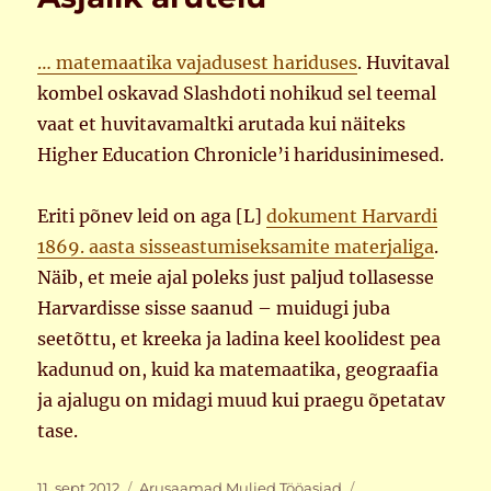
… matemaatika vajadusest hariduses
. Huvitaval
kombel oskavad Slashdoti nohikud sel teemal
vaat et huvitavamaltki arutada kui näiteks
Higher Education Chronicle’i haridusinimesed.
Eriti põnev leid on aga [L]
dokument Harvardi
1869. aasta sisseastumiseksamite materjaliga
.
Näib, et meie ajal poleks just paljud tollasesse
Harvardisse sisse saanud – muidugi juba
seetõttu, et kreeka ja ladina keel koolidest pea
kadunud on, kuid ka matemaatika, geograafia
ja ajalugu on midagi muud kui praegu õpetatav
tase.
Postitatud
Rubriigid
Sildid
11. sept 2012
Arusaamad
,
Muljed
,
Tööasjad