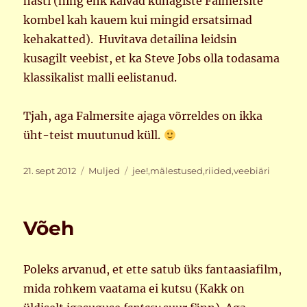
hästi (ning ehk käivad kunagiste Falmersite
kombel kah kauem kui mingid ersatsimad
kehakatted). Huvitava detailina leidsin
kusagilt veebist, et ka Steve Jobs olla todasama
klassikalist malli eelistanud.
Tjah, aga Falmersite ajaga võrreldes on ikka
üht-teist muutunud küll.
Postitatud
Rubriigid
Sildid
21. sept 2012
Muljed
jee!
,
mälestused
,
riided
,
veebiäri
Võeh
Poleks arvanud, et ette satub üks fantaasiafilm,
mida rohkem vaatama ei kutsu (Kakk on