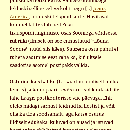
püksid ka netist kätte. Väikese otsimisega
leiduski selline vahva koht nagu [L]
Jeans
America
, hoopiski teispool lahte. Huvitaval
kombel lahterdub neil Eesti
transporditingimuste osas Soomega võrdsesse
rubriiki (ilmselt on see ennustatud “Lõuna-
Soome” nüüd siis käes). Suurema ostu puhul ei
taheta saatmise eest raha ka, kui uksele-
saadetise asemel postipakk valida.
Ostmine käis kähku (U-kaart on endiselt abiks
leiutis) ja kolm paari Levi’s 501-sid lendasid üle
lahe Laagri postkontorisse viie päevaga. Ehk
oleks midagi sarnast leidnud ka Eestist ja võib-
olla ka tiba soodsamalt, aga katse osutus
üldiselt edukaks, kuluvad on ausad ja istuvad