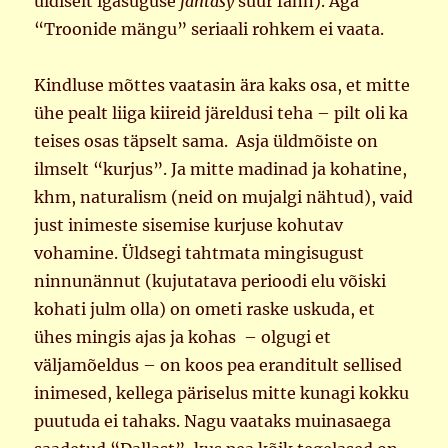
üldiselt igasuguse
fantasy
suur fänn). Aga
“Troonide mängu” seriaali rohkem ei vaata.
Kindluse mõttes vaatasin ära kaks osa, et mitte
ühe pealt liiga kiireid järeldusi teha – pilt oli ka
teises osas täpselt sama. Asja üldmõiste on
ilmselt “kurjus”. Ja mitte madinad ja kohatine,
khm, naturalism (neid on mujalgi nähtud), vaid
just inimeste sisemise kurjuse kohutav
vohamine. Üldsegi tahtmata mingisugust
ninnunännut (kujutatava perioodi elu võiski
kohati julm olla) on ometi raske uskuda, et
ühes mingis ajas ja kohas – olgugi et
väljamõeldus – on koos pea eranditult sellised
inimesed, kellega päriselus mitte kunagi kokku
puutuda ei tahaks. Nagu vaataks muinasaega