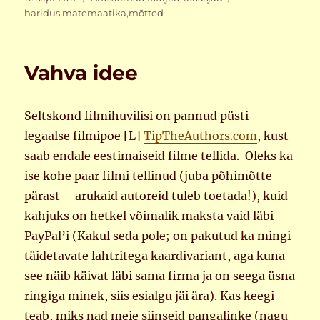
haridus
,
matemaatika
,
mõtted
Vahva idee
Seltskond filmihuvilisi on pannud püsti
legaalse filmipoe [L]
TipTheAuthors.com
, kust
saab endale eestimaiseid filme tellida. Oleks ka
ise kohe paar filmi tellinud (juba põhimõtte
pärast – arukaid autoreid tuleb toetada!), kuid
kahjuks on hetkel võimalik maksta vaid läbi
PayPal’i (Kakul seda pole; on pakutud ka mingi
täidetavate lahtritega kaardivariant, aga kuna
see näib käivat läbi sama firma ja on seega üsna
ringiga minek, siis esialgu jäi ära). Kas keegi
teab, miks nad meie siinseid pangalinke (nagu