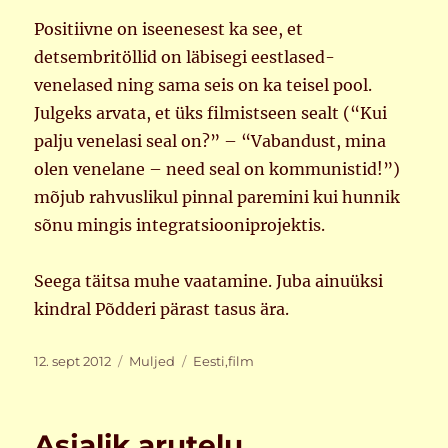
Positiivne on iseenesest ka see, et
detsembritöllid on läbisegi eestlased-
venelased ning sama seis on ka teisel pool.
Julgeks arvata, et üks filmistseen sealt (“Kui
palju venelasi seal on?” – “Vabandust, mina
olen venelane – need seal on kommunistid!”)
mõjub rahvuslikul pinnal paremini kui hunnik
sõnu mingis integratsiooniprojektis.
Seega täitsa muhe vaatamine. Juba ainuüksi
kindral Põdderi pärast tasus ära.
Postitatud
Rubriigid
Sildid
12. sept 2012
Muljed
Eesti
,
film
Asjalik arutelu