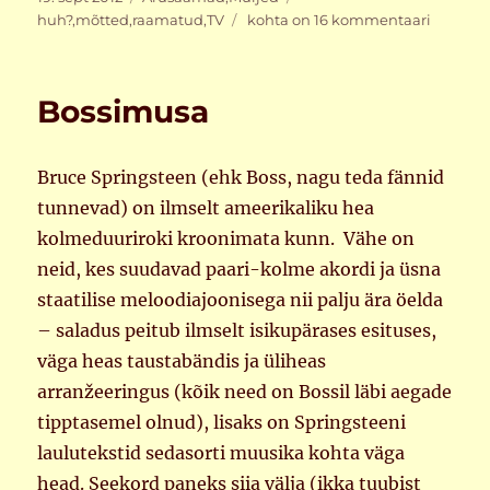
Võeh
huh?
,
mõtted
,
raamatud
,
TV
kohta on 16 kommentaari
Bossimusa
Bruce Springsteen (ehk Boss, nagu teda fännid
tunnevad) on ilmselt ameerikaliku hea
kolmeduuriroki kroonimata kunn. Vähe on
neid, kes suudavad paari-kolme akordi ja üsna
staatilise meloodiajoonisega nii palju ära öelda
– saladus peitub ilmselt isikupärases esituses,
väga heas taustabändis ja üliheas
arranžeeringus (kõik need on Bossil läbi aegade
tipptasemel olnud), lisaks on Springsteeni
laulutekstid sedasorti muusika kohta väga
head. Seekord paneks siia välja (ikka tuubist