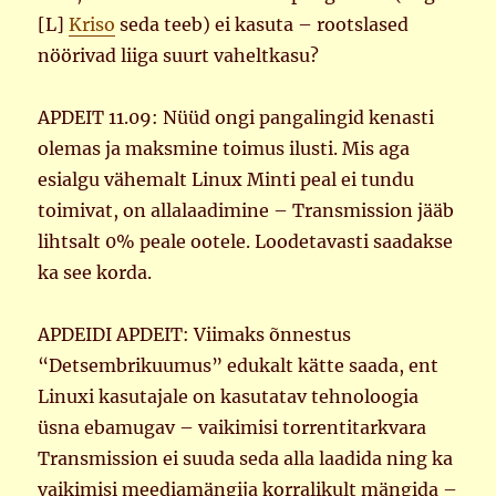
[L]
Kriso
seda teeb) ei kasuta – rootslased
nöörivad liiga suurt vaheltkasu?
APDEIT 11.09: Nüüd ongi pangalingid kenasti
olemas ja maksmine toimus ilusti. Mis aga
esialgu vähemalt Linux Minti peal ei tundu
toimivat, on allalaadimine – Transmission jääb
lihtsalt 0% peale ootele. Loodetavasti saadakse
ka see korda.
APDEIDI APDEIT: Viimaks õnnestus
“Detsembrikuumus” edukalt kätte saada, ent
Linuxi kasutajale on kasutatav tehnoloogia
üsna ebamugav – vaikimisi torrentitarkvara
Transmission ei suuda seda alla laadida ning ka
vaikimisi meediamängija korralikult mängida –