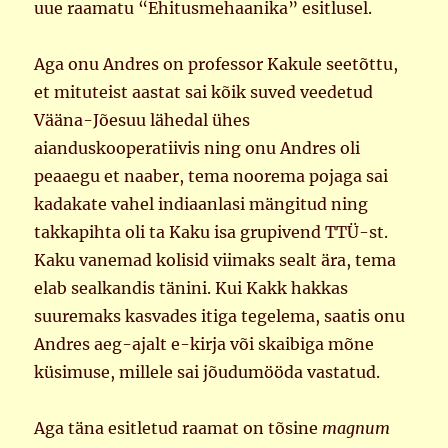
uue raamatu “Ehitusmehaanika” esitlusel.
Aga onu Andres on professor Kakule seetõttu,
et mituteist aastat sai kõik suved veedetud
Vääna-Jõesuu lähedal ühes
aianduskooperatiivis ning onu Andres oli
peaaegu et naaber, tema noorema pojaga sai
kadakate vahel indiaanlasi mängitud ning
takkapihta oli ta Kaku isa grupivend TTÜ-st.
Kaku vanemad kolisid viimaks sealt ära, tema
elab sealkandis tänini. Kui Kakk hakkas
suuremaks kasvades itiga tegelema, saatis onu
Andres aeg-ajalt e-kirja või skaibiga mõne
küsimuse, millele sai jõudumööda vastatud.
Aga täna esitletud raamat on tõsine
magnum