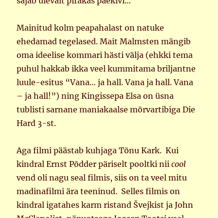
sajab ülevalt pirakas paekivi…
Mainitud kolm peapahalast on natuke
ehedamad tegelased. Mait Malmsten mängib
oma ideelise kommari hästi välja (ehkki tema
puhul hakkab ikka veel kummitama briljantne
luule-esitus “Vana… ja hall. Vana ja hall. Vana
– ja hall!”) ning Kingissepa Elsa on üsna
tublisti sarnane maniakaalse mõrvartibiga Die
Hard 3-st.
Aga filmi päästab kuhjaga Tõnu Kark. Kui
kindral Ernst Põdder päriselt pooltki nii
cool
vend oli nagu seal filmis, siis on ta veel mitu
madinafilmi ära teeninud. Selles filmis on
kindral igatahes karm ristand Švejkist ja John