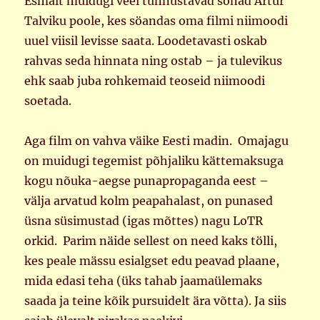
Esmalt muidugi veel tunnustavad sõnad Artur
Talviku poole, kes söandas oma filmi niimoodi
uuel viisil levisse saata. Loodetavasti oskab
rahvas seda hinnata ning ostab – ja tulevikus
ehk saab juba rohkemaid teoseid niimoodi
soetada.
Aga film on vahva väike Eesti madin. Omajagu
on muidugi tegemist põhjaliku kättemaksuga
kogu nõuka-aegse punapropaganda eest –
välja arvatud kolm peapahalast, on punased
üsna süsimustad (igas mõttes) nagu LoTR
orkid. Parim näide sellest on need kaks tölli,
kes peale mässu esialgset edu peavad plaane,
mida edasi teha (üks tahab jaamaülemaks
saada ja teine kõik pursuidelt ära võtta). Ja siis