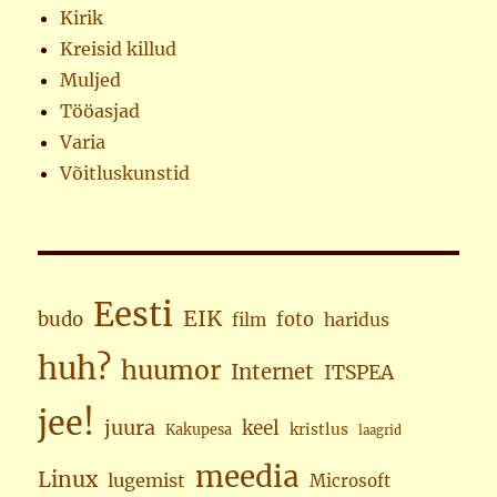
Kirik
Kreisid killud
Muljed
Tööasjad
Varia
Võitluskunstid
Eesti
EIK
budo
foto
haridus
film
huh?
huumor
Internet
ITSPEA
jee!
juura
keel
kristlus
Kakupesa
laagrid
meedia
Linux
lugemist
Microsoft