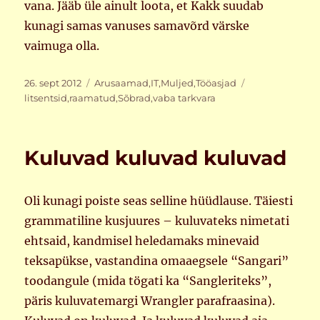
vana. Jääb üle ainult loota, et Kakk suudab
kunagi samas vanuses samavõrd värske
vaimuga olla.
Postitatud
Rubriigid
Sildid
26. sept 2012
Arusaamad
,
IT
,
Muljed
,
Tööasjad
litsentsid
,
raamatud
,
Sõbrad
,
vaba tarkvara
Kuluvad kuluvad kuluvad
Oli kunagi poiste seas selline hüüdlause. Täiesti
grammatiline kusjuures – kuluvateks nimetati
ehtsaid, kandmisel heledamaks minevaid
teksapükse, vastandina omaaegsele “Sangari”
toodangule (mida tögati ka “Sangleriteks”,
päris kuluvatemargi Wrangler parafraasina).