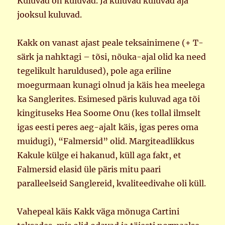
Kuluvad on kuluvad. Ja kuluvad kuluvad aja
jooksul kuluvad.
Kakk on vanast ajast peale teksainimene (+ T-
särk ja nahktagi – tõsi, nõuka-ajal olid ka need
tegelikult haruldused), pole aga eriline
moegurmaan kunagi olnud ja käis hea meelega
ka Sanglerites. Esimesed päris kuluvad aga tõi
kingituseks Hea Soome Onu (kes tollal ilmselt
igas eesti peres aeg-ajalt käis, igas peres oma
muidugi), “Falmersid” olid. Margiteadlikkus
Kakule külge ei hakanud, küll aga fakt, et
Falmersid elasid üle päris mitu paari
paralleelseid Sanglereid, kvaliteedivahe oli küll.
Vahepeal käis Kakk väga mõnuga Cartini