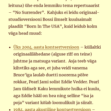
leituna) ühe enda lemmiku tema repertuaarist
– “No Surrender”. Kahjuks ei leidu originaal-
stuudioversiooni Bossi ilmselt kuulsaimalt
plaadilt “Born In The USA”, kuid leidub kolm
väga head muud:
Üks 2004. aasta kontsertversioon
– küllaltki
originaalilähedane (alguse riff on teine)
juhtme ja matsuga variant. Asja teeb väga
kihvtiks aga see, et juba veidi vanema
Bruce’iga laulab duetti noorema põlve
rokkar, Pearl Jami solist Eddie Vedder. Pearl
Jam üldiselt Kaku lemmikute hulka ei kuulu,
aga Eddie hääl on hea ning selline “isa ja
poja” variant kõlab loomulikult ja siiralt.
1984. aasta akustiline kontsertversioon
–