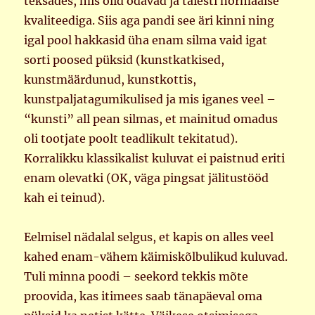
teksades, mis olid odavad ja täiesti normaalse
kvaliteediga. Siis aga pandi see äri kinni ning
igal pool hakkasid üha enam silma vaid igat
sorti poosed püksid (kunstkatkised,
kunstmäärdunud, kunstkottis,
kunstpaljatagumikulised ja mis iganes veel –
“kunsti” all pean silmas, et mainitud omadus
oli tootjate poolt teadlikult tekitatud).
Korralikku klassikalist kuluvat ei paistnud eriti
enam olevatki (OK, väga pingsat jälitustööd
kah ei teinud).
Eelmisel nädalal selgus, et kapis on alles veel
kahed enam-vähem käimiskõlbulikud kuluvad.
Tuli minna poodi – seekord tekkis mõte
proovida, kas itimees saab tänapäeval oma