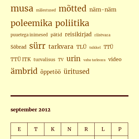
musa
mõtted
näm-näm
mälestused
poleemika
poliitika
reisikirjad
pätid
puuetega inimesed
riistvara
sürr
tarkvara
TLÜ
Sõbrad
TTÜ
tsikkel
urin
video
TTÜ ITK
turvalisus
TV
vaba tarkvara
ämbrid
üritused
õppetöö
september 2012
E
T
K
N
R
L
P