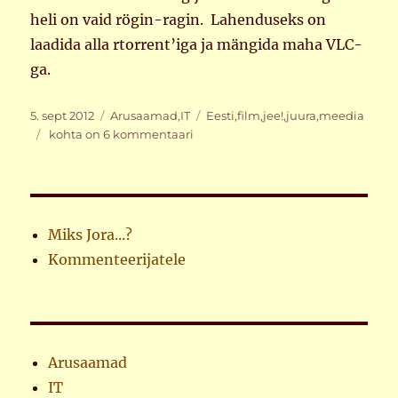
heli on vaid rögin-ragin. Lahenduseks on
laadida alla rtorrent’iga ja mängida maha VLC-
ga.
Postitatud
Rubriigid
Sildid
5. sept 2012
Arusaamad
,
IT
Eesti
,
film
,
jee!
,
juura
,
meedia
Vahva
kohta on 6 kommentaari
idee
Miks Jora...?
Kommenteerijatele
Arusaamad
IT