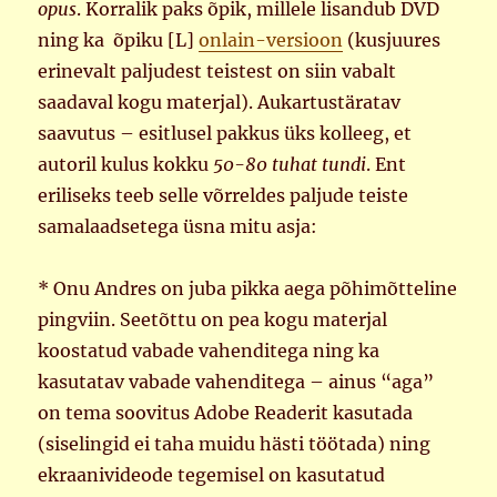
opus
. Korralik paks õpik, millele lisandub DVD
ning ka õpiku [L]
onlain-versioon
(kusjuures
erinevalt paljudest teistest on siin vabalt
saadaval kogu materjal). Aukartustäratav
saavutus – esitlusel pakkus üks kolleeg, et
autoril kulus kokku
50-80 tuhat tundi
. Ent
eriliseks teeb selle võrreldes paljude teiste
samalaadsetega üsna mitu asja:
* Onu Andres on juba pikka aega põhimõtteline
pingviin. Seetõttu on pea kogu materjal
koostatud vabade vahenditega ning ka
kasutatav vabade vahenditega – ainus “aga”
on tema soovitus Adobe Readerit kasutada
(siselingid ei taha muidu hästi töötada) ning
ekraanivideode tegemisel on kasutatud