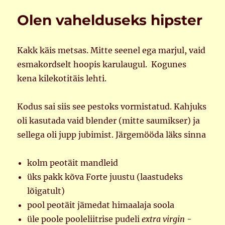
Olen vahelduseks hipster
Kakk käis metsas. Mitte seenel ega marjul, vaid
esmakordselt hoopis karulaugul. Kogunes
kena kilekotitäis lehti.
Kodus sai siis see pestoks vormistatud. Kahjuks
oli kasutada vaid blender (mitte saumikser) ja
sellega oli jupp jubimist. Järgemööda läks sinna
kolm peotäit mandleid
üks pakk kõva Forte juustu (laastudeks
lõigatult)
pool peotäit jämedat himaalaja soola
üle poole pooleliitrise pudeli
extra virgin
-