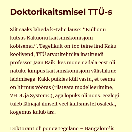
Doktorikaitsmisel TTÜ-s
Siit saaks laheda k-tähe lause: “Kullionu
kutsus Kakuonu kaitsmiskomisjoni
kobisema.”. Tegelikult on too teine lind Kaku
koolivend, TTÜ arvutitehnika instituudi
professor Jaan Raik, kes mõne nädala eest oli
natuke kimpus kaitsmiskomisjoni välisliikme
leidmisega. Kakk puikles küll vastu, et teema
on hirmus võõras (riistvara modelleerimine,
VHDL ja SystemC), aga lõpuks oli nõus. Pealegi
tuleb lähiajal ilmselt veel kaitsmistel osaleda,
kogemus kulub ära.
Doktorant oli põnev tegelane – Bangalore’is