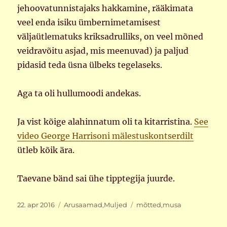
jehoovatunnistajaks hakkamine, rääkimata
veel enda isiku ümbernimetamisest
väljaütlematuks kriksadrulliks, on veel mõned
veidravõitu asjad, mis meenuvad) ja paljud
pidasid teda üsna ülbeks tegelaseks.
Aga ta oli hullumoodi andekas.
Ja vist kõige alahinnatum oli ta kitarristina.
See
video George Harrisoni mälestuskontserdilt
ütleb kõik ära.
Taevane bänd sai ühe tipptegija juurde.
Postitatud
Rubriigid
Sildid
22. apr 2016
Arusaamad
,
Muljed
mõtted
,
musa