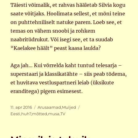
Täiesti võimalik, et rahvas hääletab Silvia kogu
saate võitjaks. Hoolimata sellest, et mõni teine
on puhttehniliselt natuke parem. Loeb see, et
temas on vähem snoobi ja rohkem
naabritüdrukut. Või isegi see, et ta suudab
“Kaelakee häält” peast kaasa laulda?
Aga jah… Kui võrrelda kaht tuntud telesarja –
superstaari ja klassikatähte – siis peab tõdema,
et huvitava vestluspartneri leiab (üksikute
eranditega) pigem esimesest.
Postitatud
Rubriigid
Sildid
11. apr 2016
Arusaamad
,
Muljed
Eesti
,
huh?
,
mõtted
,
musa
,
TV