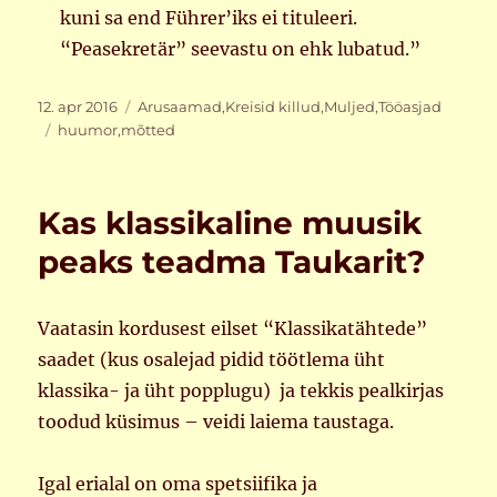
kuni sa end Führer’iks ei tituleeri.
“Peasekretär” seevastu on ehk lubatud.”
Postitatud
Rubriigid
12. apr 2016
Arusaamad
,
Kreisid killud
,
Muljed
,
Tööasjad
Sildid
huumor
,
mõtted
Kas klassikaline muusik
peaks teadma Taukarit?
Vaatasin kordusest eilset “Klassikatähtede”
saadet (kus osalejad pidid töötlema üht
klassika- ja üht popplugu) ja tekkis pealkirjas
toodud küsimus – veidi laiema taustaga.
Igal erialal on oma spetsiifika ja