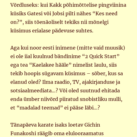
Võrdluseks: kui Kakk põhimõttelise pingviinina
küsiks Gatesi või Jobsi pilti nähes “Kes need
on?”, siis tõenäoliselt tekiks nii mõnelgi
küsimus erialase pädevuse suhtes.
Aga kui noor eesti inimene (mitte vaid muusik)
ei ole iial kuulnud bändinime “2 Quick Start”
ega tea “Kaelakee hääle” nimelist laulu, siis
tekib hoopis sügavam küsimus – sõber, kus sa
elanud oled? Ilma raadio, TV, ajakirjanduse ja
sotsiaalmeediata…? Või oled suutnud ehitada
enda ümber niivõrd piiratud snobistliku mulli,
et “madalad teemad” ei pääse läbi…?
Tänapäeva karate isaks loetav Gichin
Funakoshi räägib oma elulooraamatus