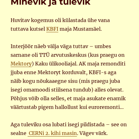
Minevik ja tulevik
Huvitav kogemus oli külastada ühe vana
tuttava kutsel
KBFI
maja Mustamäel.
Interjöör näeb välja väga tuttav – umbes
sarnane oli TTÜ arvutuskeskus (kus praegu on
Mektory
) Kaku ülikooliajal. AK maja remonditi
jjuba enne Mektoryt korduvalt, KBFI-s aga
näib kogu nõukaaegne sisu (mis praegu juba
isegi omamoodi stiilsena tundub) alles olevat.
Põhjus võib olla selles, et maja asukate enamik
väärtustab pigem hallollust kui euroremonti…
Aga tuleviku osa lubati isegi pildistada – see on
sealne
CERNi 2. kihi masin
. Vägev värk.