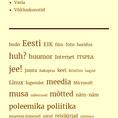
Varia
Võitluskunstid
Eesti
EIK
budo
foto
haridus
film
huh?
huumor
Internet
ITSPEA
jee!
juura
keel
kristlus
Kakupesa
laagrid
meedia
Linux
lugemist
Microsoft
musa
mõtted
näm-näm
mälestused
poleemika
poliitika
reisikirjad
pätid
puuetega inimesed
riistvara