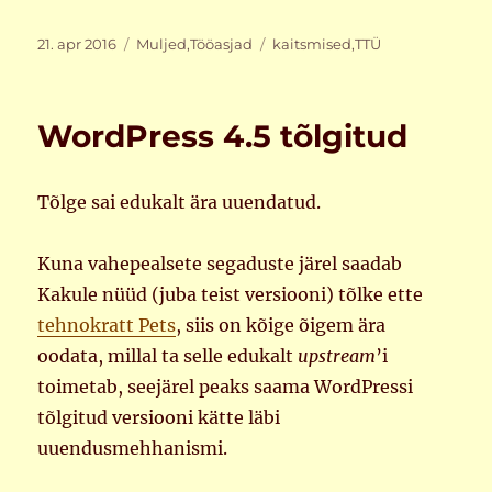
Postitatud
Rubriigid
Sildid
21. apr 2016
Muljed
,
Tööasjad
kaitsmised
,
TTÜ
WordPress 4.5 tõlgitud
Tõlge sai edukalt ära uuendatud.
Kuna vahepealsete segaduste järel saadab
Kakule nüüd (juba teist versiooni) tõlke ette
tehnokratt Pets
, siis on kõige õigem ära
oodata, millal ta selle edukalt
upstream
’i
toimetab, seejärel peaks saama WordPressi
tõlgitud versiooni kätte läbi
uuendusmehhanismi.