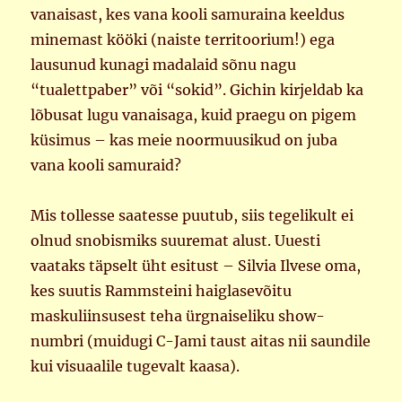
vanaisast, kes vana kooli samuraina keeldus
minemast kööki (naiste territoorium!) ega
lausunud kunagi madalaid sõnu nagu
“tualettpaber” või “sokid”. Gichin kirjeldab ka
lõbusat lugu vanaisaga, kuid praegu on pigem
küsimus – kas meie noormuusikud on juba
vana kooli samuraid?
Mis tollesse saatesse puutub, siis tegelikult ei
olnud snobismiks suuremat alust. Uuesti
vaataks täpselt üht esitust – Silvia Ilvese oma,
kes suutis Rammsteini haiglasevõitu
maskuliinsusest teha ürgnaiseliku show-
numbri (muidugi C-Jami taust aitas nii saundile
kui visuaalile tugevalt kaasa).