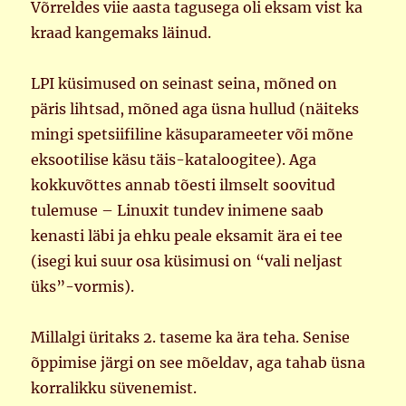
Võrreldes viie aasta tagusega oli eksam vist ka
kraad kangemaks läinud.
LPI küsimused on seinast seina, mõned on
päris lihtsad, mõned aga üsna hullud (näiteks
mingi spetsiifiline käsuparameeter või mõne
eksootilise käsu täis-kataloogitee). Aga
kokkuvõttes annab tõesti ilmselt soovitud
tulemuse – Linuxit tundev inimene saab
kenasti läbi ja ehku peale eksamit ära ei tee
(isegi kui suur osa küsimusi on “vali neljast
üks”-vormis).
Millalgi üritaks 2. taseme ka ära teha. Senise
õppimise järgi on see mõeldav, aga tahab üsna
korralikku süvenemist.