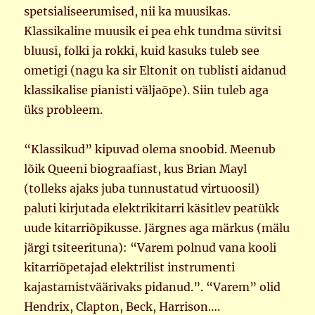
spetsialiseerumised, nii ka muusikas.
Klassikaline muusik ei pea ehk tundma süvitsi
bluusi, folki ja rokki, kuid kasuks tuleb see
ometigi (nagu ka sir Eltonit on tublisti aidanud
klassikalise pianisti väljaõpe). Siin tuleb aga
üks probleem.
“Klassikud” kipuvad olema snoobid. Meenub
lõik Queeni biograafiast, kus Brian Mayl
(tolleks ajaks juba tunnustatud virtuoosil)
paluti kirjutada elektrikitarri käsitlev peatükk
uude kitarriõpikusse. Järgnes aga märkus (mälu
järgi tsiteerituna): “Varem polnud vana kooli
kitarriõpetajad elektrilist instrumenti
kajastamistväärivaks pidanud.”. “Varem” olid
Hendrix, Clapton, Beck, Harrison….