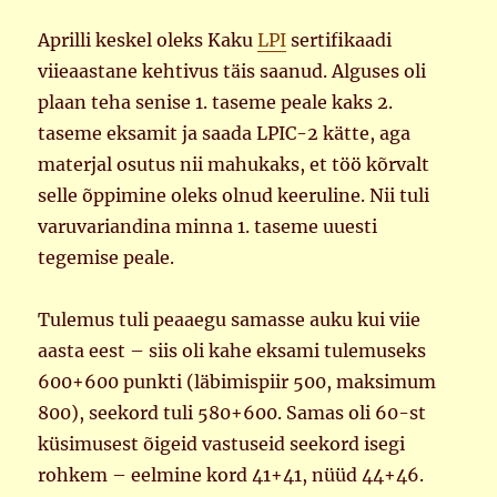
Aprilli keskel oleks Kaku
LPI
sertifikaadi
viieaastane kehtivus täis saanud. Alguses oli
plaan teha senise 1. taseme peale kaks 2.
taseme eksamit ja saada LPIC-2 kätte, aga
materjal osutus nii mahukaks, et töö kõrvalt
selle õppimine oleks olnud keeruline. Nii tuli
varuvariandina minna 1. taseme uuesti
tegemise peale.
Tulemus tuli peaaegu samasse auku kui viie
aasta eest – siis oli kahe eksami tulemuseks
600+600 punkti (läbimispiir 500, maksimum
800), seekord tuli 580+600. Samas oli 60-st
küsimusest õigeid vastuseid seekord isegi
rohkem – eelmine kord 41+41, nüüd 44+46.