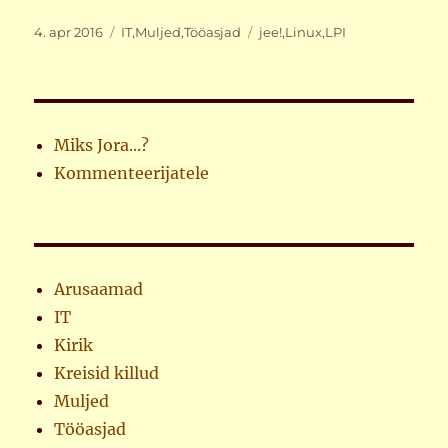
Postitatud
Rubriigid
Sildid
4. apr 2016
IT
,
Muljed
,
Tööasjad
jee!
,
Linux
,
LPI
Miks Jora...?
Kommenteerijatele
Arusaamad
IT
Kirik
Kreisid killud
Muljed
Tööasjad