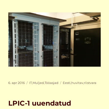
Postitatud
Rubriigid
Sildid
6. apr 2016
IT
,
Muljed
,
Tööasjad
Eesti
,
huvitav
,
riistvara
LPIC-1 uuendatud