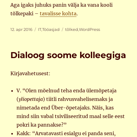
Aga igaks juhuks panin välja ka vana kooli
tõlkepaki –
tavalisse kohta
.
Postitatud
Rubriigid
Sildid
12. apr 2016
IT
,
Tööasjad
tõlked
,
WordPress
Dialoog soome kolleegiga
Kirjavahetusest:
V. “Olen mõelnud teha enda ülemõpetaja
(
yliopettaja
) tiitli rahvusvahelisemaks ja
nimetada end Über-õpetajaks. Näis, kas
mind siin vabal tsiviliseeritud maal selle eest
pokri ka pannakse?”
Kakk: “Arvatavasti esialgu ei panda seni,