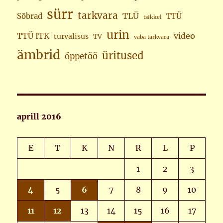
sürr
tarkvara
TLÜ
Sõbrad
TTÜ
tsikkel
urin
video
TTÜ ITK
turvalisus
TV
vaba tarkvara
ämbrid
üritused
õppetöö
aprill 2016
E
T
K
N
R
L
P
1
2
3
4
5
6
7
8
9
10
11
12
13
14
15
16
17