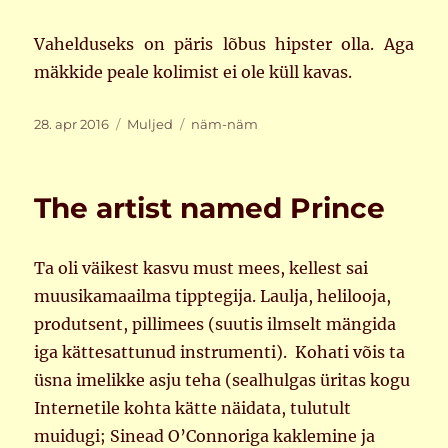
Vahelduseks on päris lõbus hipster olla. Aga
mäkkide peale kolimist ei ole küll kavas.
Postitatud
Rubriigid
Sildid
28. apr 2016
Muljed
näm-näm
The artist named Prince
Ta oli väikest kasvu must mees, kellest sai
muusikamaailma tipptegija. Laulja, helilooja,
produtsent, pillimees (suutis ilmselt mängida
iga kättesattunud instrumenti). Kohati võis ta
üsna imelikke asju teha (sealhulgas üritas kogu
Internetile kohta kätte näidata, tulutult
muidugi; Sinead O’Connoriga kaklemine ja