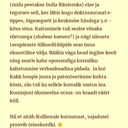
(mida peetakse India Ränioruks) elav ja
tegutsev sell, kes läbis kogu doktorantuuri e-
õppes, õigeaegselt ja keskmise hindega 5.0 –
kõva sõna. Kaitsmisele tuli sealse viisaka
riietusega (
shalwar kameez
?) ja nägi siinsete
tavapäraste ülikoolitüüpide seas üsna
eksootiline välja. Rääkis väga head inglise keelt
ning suutis kahe oponendiga korraliku
kahetunnise verbaalmadina pidada. Ja kui
Kakk hoopis juura ja patenteerimise kohta
küsis, siis tuli ka sellele korralik vastus ära.
Komisjoni üksmeelne otsus: on kraadi väärt
küll.
Nii et aitäh Kullionule kutsumast, vajadusel
proovib teinekordki.