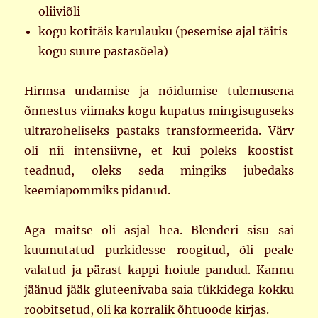
oliiviõli
kogu kotitäis karulauku (pesemise ajal täitis
kogu suure pastasõela)
Hirmsa undamise ja nõidumise tulemusena
õnnestus viimaks kogu kupatus mingisuguseks
ultraroheliseks pastaks transformeerida. Värv
oli nii intensiivne, et kui poleks koostist
teadnud, oleks seda mingiks jubedaks
keemiapommiks pidanud.
Aga maitse oli asjal hea. Blenderi sisu sai
kuumutatud purkidesse roogitud, õli peale
valatud ja pärast kappi hoiule pandud. Kannu
jäänud jääk gluteenivaba saia tükkidega kokku
roobitsetud, oli ka korralik õhtuoode kirjas.