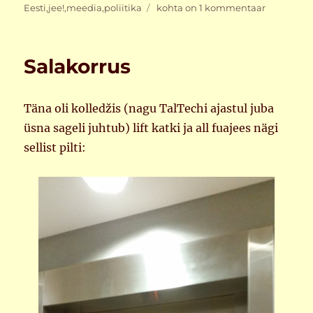
Tragiko-
Eesti
,
jee!
,
meedia
,
poliitika
kohta on 1 kommentaar
meedia
Salakorrus
Täna oli kolledžis (nagu TalTechi ajastul juba
üsna sageli juhtub) lift katki ja all fuajees nägi
sellist pilti: