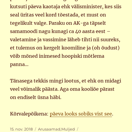
kutsuti päeva kaotaja ehk välisminister, kes siis
seal üritas veel kord tõestada, et must on
tegelikult valge. Paraku on AK-ga täpselt
samamoodi nagu kunagi ca 40 aasta eest –
valetamine ja vassimine läheb tihti nii suureks,
et tulemus on kergelt koomiline ja (oh õudust)
võib mõned inimesed hoopiski mõtlema
panna…
Tänasega tekkis mingi lootus, et ehk on midagi
veel võimalik päästa. Aga oma kooliõe pärast
on endiselt üsna häbi.
Kõrvalepõikena:
päeva looks sobiks vist see
.
Postitatud
Rubriigid
Sildid
15. nov. 2018
Arusaamad
,
Muljed