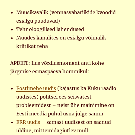
Muusikavalik (vennasvabariikide kvoodid
esialgu puuduvad)
Tehnoloogilised lahendused
Muudes kanalites on esialgu võimalik
kriitikat teha
APDEIT: Ilus võrdlusmoment anti kohe
järgmise esmaspäeva hommikul:
Postimehe uudis
(kajastus ka Kuku raadio
uudistes) politsei ees seisvatest
probleemidest – neist ühe mainimine on
Eesti meedia puhul üsna julge samm.
ERR uudis
– samast uudisest on saanud
üldine, mittemidagiütlev mull.