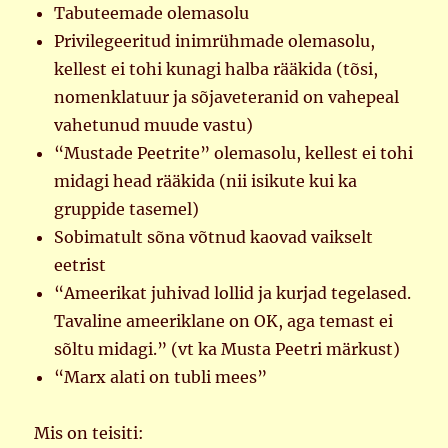
Tabuteemade olemasolu
Privilegeeritud inimrühmade olemasolu,
kellest ei tohi kunagi halba rääkida (tõsi,
nomenklatuur ja sõjaveteranid on vahepeal
vahetunud muude vastu)
“Mustade Peetrite” olemasolu, kellest ei tohi
midagi head rääkida (nii isikute kui ka
gruppide tasemel)
Sobimatult sõna võtnud kaovad vaikselt
eetrist
“Ameerikat juhivad lollid ja kurjad tegelased.
Tavaline ameeriklane on OK, aga temast ei
sõltu midagi.” (vt ka Musta Peetri märkust)
“Marx alati on tubli mees”
Mis on teisiti: