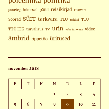
poleemika
poliitika
reisikirjad
pätid
puuetega inimesed
riistvara
sürr
tarkvara
TLÜ
Sõbrad
TTÜ
tsikkel
urin
video
TTÜ ITK
turvalisus
TV
vaba tarkvara
ämbrid
üritused
õppetöö
november 2018
E
T
K
N
R
L
P
1
2
3
4
5
6
7
8
9
10
11