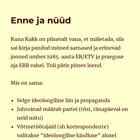
nutt
ja
hala
Enne ja nüüd
Kuna Kakk on piisavalt vana, et mäletada, siis
sai kirja pandud mõned sarnased ja erinevad
jooned umbes 1985. aasta ER/ETV ja praeguse
aja ERR vahel. Tuli päris põnev loend.
Mis on sama:
Selge ideoloogiline liin ja propaganda
Juhtoinad määrab partei (tõsi, tänapäeval on
neid mitu)
Võtmetöötajaid (sh korrespondente)
valitakse “ideoloogilise kindluse” alusel