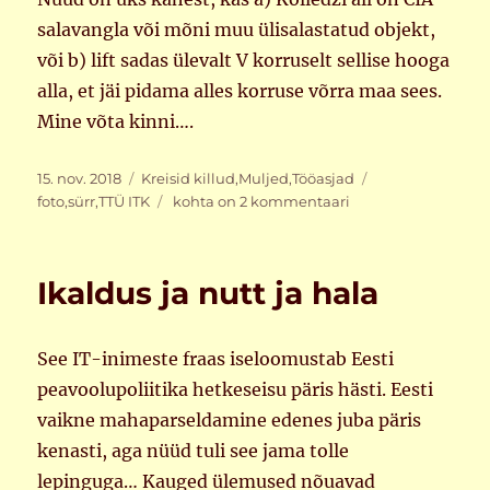
salavangla või mõni muu ülisalastatud objekt,
või b) lift sadas ülevalt V korruselt sellise hooga
alla, et jäi pidama alles korruse võrra maa sees.
Mine võta kinni….
Postitatud
Rubriigid
Sildid
15. nov. 2018
Kreisid killud
,
Muljed
,
Tööasjad
Salakorrus
foto
,
sürr
,
TTÜ ITK
kohta on 2 kommentaari
Ikaldus ja nutt ja hala
See IT-inimeste fraas iseloomustab Eesti
peavoolupoliitika hetkeseisu päris hästi. Eesti
vaikne mahaparseldamine edenes juba päris
kenasti, aga nüüd tuli see jama tolle
lepinguga… Kauged ülemused nõuavad