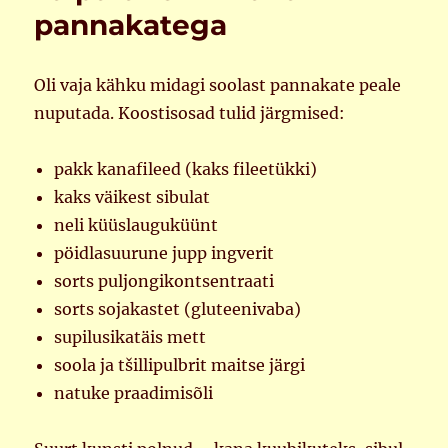
pannakatega
Oli vaja kähku midagi soolast pannakate peale
nuputada. Koostisosad tulid järgmised:
pakk kanafileed (kaks fileetükki)
kaks väikest sibulat
neli küüslauguküünt
pöidlasuurune jupp ingverit
sorts puljongikontsentraati
sorts sojakastet (gluteenivaba)
supilusikatäis mett
soola ja tšillipulbrit maitse järgi
natuke praadimisõli