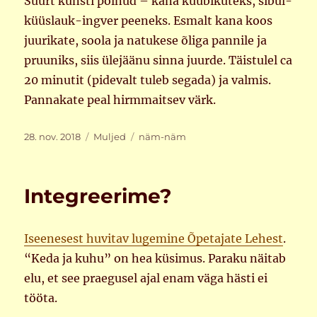
Suurt kunsti polnud – kana kuubikuteks, sibul-
küüslauk-ingver peeneks. Esmalt kana koos
juurikate, soola ja natukese õliga pannile ja
pruuniks, siis ülejäänu sinna juurde. Täistulel ca
20 minutit (pidevalt tuleb segada) ja valmis.
Pannakate peal hirmmaitsev värk.
Postitatud
Rubriigid
Sildid
28. nov. 2018
Muljed
näm-näm
Integreerime?
Iseenesest huvitav lugemine Õpetajate Lehest
.
“Keda ja kuhu” on hea küsimus. Paraku näitab
elu, et see praegusel ajal enam väga hästi ei
tööta.