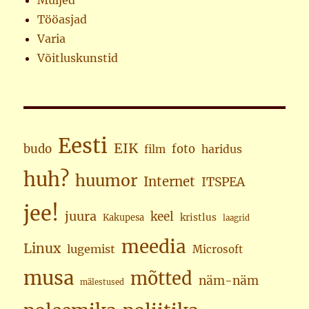
Muljed
Tööasjad
Varia
Võitluskunstid
Eesti
EIK
budo
foto
haridus
film
huh?
huumor
Internet
ITSPEA
jee!
juura
keel
kristlus
Kakupesa
laagrid
meedia
Linux
lugemist
Microsoft
musa
mõtted
näm-näm
mälestused