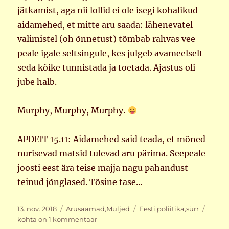
jätkamist, aga nii lollid ei ole isegi kohalikud
aidamehed, et mitte aru saada: lähenevatel
valimistel (oh õnnetust) tõmbab rahvas vee
peale igale seltsingule, kes julgeb avameelselt
seda kõike tunnistada ja toetada. Ajastus oli
jube halb.
Murphy, Murphy, Murphy.
APDEIT 15.11: Aidamehed said teada, et mõned
nurisevad matsid tulevad aru pärima. Seepeale
joosti eest ära teise majja nagu pahandust
teinud jõnglased. Tõsine tase…
Postitatud
Rubriigid
Sildid
Ikaldu
13. nov. 2018
Arusaamad
,
Muljed
Eesti
,
poliitika
,
sürr
ja
kohta on 1 kommentaar