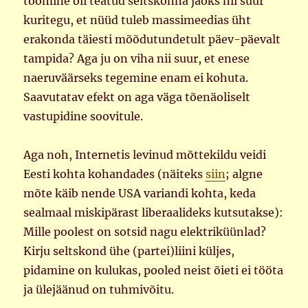
toomine oli teatud seltskonna jaoks nii suur
kuritegu, et nüüd tuleb massimeedias üht
erakonda täiesti mõõdutundetult päev-päevalt
tampida? Aga ju on viha nii suur, et enese
naeruväärseks tegemine enam ei kohuta.
Saavutatav efekt on aga väga tõenäoliselt
vastupidine soovitule.
Aga noh, Internetis levinud mõttekildu veidi
Eesti kohta kohandades (näiteks
siin
; algne
mõte käib nende USA variandi kohta, keda
sealmaal miskipärast liberaalideks kutsutakse):
Mille poolest on sotsid nagu elektriküünlad?
Kirju seltskond ühe (partei)liini küljes,
pidamine on kulukas, pooled neist õieti ei tööta
ja ülejäänud on tuhmivõitu.