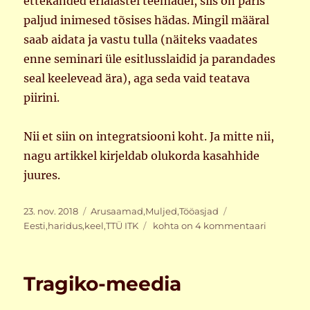
ettekanded erialastel teemadel, siis on päris
paljud inimesed tõsises hädas. Mingil määral
saab aidata ja vastu tulla (näiteks vaadates
enne seminari üle esitlusslaidid ja parandades
seal keelevead ära), aga seda vaid teatava
piirini.
Nii et siin on integratsiooni koht. Ja mitte nii,
nagu artikkel kirjeldab olukorda kasahhide
juures.
Postitatud
Rubriigid
Sildid
23. nov. 2018
Arusaamad
,
Muljed
,
Tööasjad
Integreerime?
Eesti
,
haridus
,
keel
,
TTÜ ITK
kohta on 4 kommentaari
Tragiko-meedia