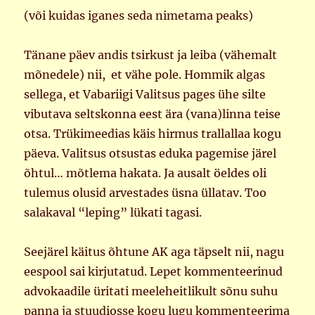
(või kuidas iganes seda nimetama peaks)
Tänane päev andis tsirkust ja leiba (vähemalt
mõnedele) nii, et vähe pole. Hommik algas
sellega, et Vabariigi Valitsus pages ühe silte
vibutava seltskonna eest ära (vana)linna teise
otsa. Trükimeedias käis hirmus trallallaa kogu
päeva. Valitsus otsustas eduka pagemise järel
õhtul… mõtlema hakata. Ja ausalt öeldes oli
tulemus olusid arvestades üsna üllatav. Too
salakaval “leping” lükati tagasi.
Seejärel käitus õhtune AK aga täpselt nii, nagu
eespool sai kirjutatud. Lepet kommenteerinud
advokaadile üritati meeleheitlikult sõnu suhu
panna ja stuudiosse kogu lugu kommenteerima