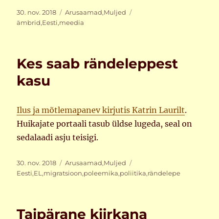
Postitatud
Rubriigid
Sildid
30. nov. 2018
Arusaamad
,
Muljed
ämbrid
,
Eesti
,
meedia
Kes saab rändeleppest
kasu
Ilus ja mõtlemapanev kirjutis Katrin Laurilt
.
Huikajate portaali tasub üldse lugeda, seal on
sedalaadi asju teisigi.
Postitatud
Rubriigid
Sildid
30. nov. 2018
Arusaamad
,
Muljed
Eesti
,
EL
,
migratsioon
,
poleemika
,
poliitika
,
rändelepe
Taipärane kiirkana