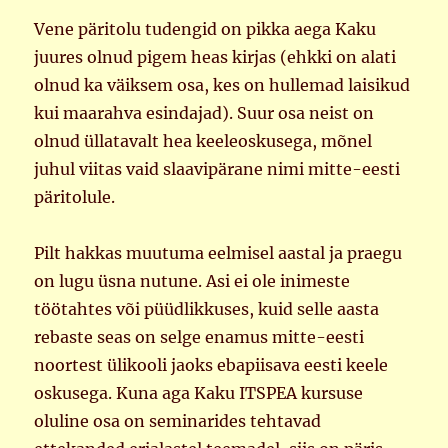
Vene päritolu tudengid on pikka aega Kaku
juures olnud pigem heas kirjas (ehkki on alati
olnud ka väiksem osa, kes on hullemad laisikud
kui maarahva esindajad). Suur osa neist on
olnud üllatavalt hea keeleoskusega, mõnel
juhul viitas vaid slaavipärane nimi mitte-eesti
päritolule.
Pilt hakkas muutuma eelmisel aastal ja praegu
on lugu üsna nutune. Asi ei ole inimeste
töötahtes või püüdlikkuses, kuid selle aasta
rebaste seas on selge enamus mitte-eesti
noortest ülikooli jaoks ebapiisava eesti keele
oskusega. Kuna aga Kaku ITSPEA kursuse
oluline osa on seminarides tehtavad