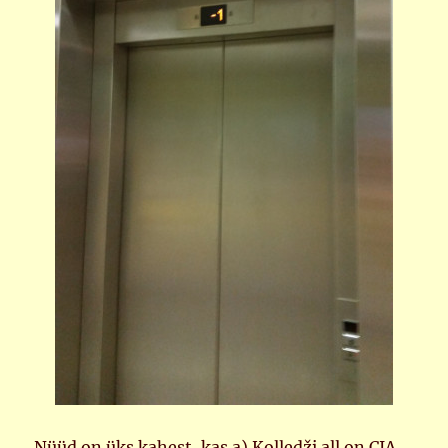
Nüüd on üks kahest, kas a) Kolledži all on CIA