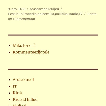
Postitatud
Rubriigid
Sildid
9. nov. 2018
Arusaamad
,
Muljed
Enne
Eesti
,
huh?
,
meedia
,
poleemika
,
poliitika
,
raadio
,
TV
kohta
ja
on 1 kommentaar
nüüd
Miks Jora...?
Kommenteerijatele
Arusaamad
IT
Kirik
Kreisid killud