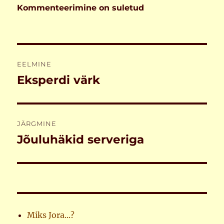
Kommenteerimine on suletud
Navigeerimine
EELMINE
Eksperdi värk
Eelmine
postitus:
JÄRGMINE
Jõuluhäkid serveriga
Järgmine
postitus:
Miks Jora...?