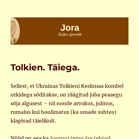
Jora
Tolkien. Täiega.
Sellest, et Ukrainas Tolkieni Keskmaa kombel
orkidega sõditakse, on räägitud juba peaaegu
sõja algusest – nii nonde arvukus, julmus,
rumalus kui hoolimatus (ka omade suhtes)
klapivad täielikult.
Nüüd on aga ka
Sauroni temp ära tehtud
.