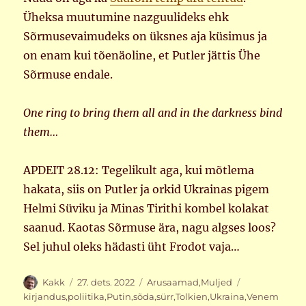
Üheksa muutumine nazguulideks ehk
Sõrmusevaimudeks on üksnes aja küsimus ja
on enam kui tõenäoline, et Putler jättis Ühe
Sõrmuse endale.
One ring to bring them all and in the darkness bind
them…
APDEIT 28.12: Tegelikult aga, kui mõtlema
hakata, siis on Putler ja orkid Ukrainas pigem
Helmi Süviku ja Minas Tirithi kombel kolakat
saanud. Kaotas Sõrmuse ära, nagu algses loos?
Sel juhul oleks hädasti üht Frodot vaja…
Autor
Postitatud
Rubriigid
Sildid
Kakk
27. dets. 2022
Arusaamad
,
Muljed
kirjandus
,
poliitika
,
Putin
,
sõda
,
sürr
,
Tolkien
,
Ukraina
,
Venem