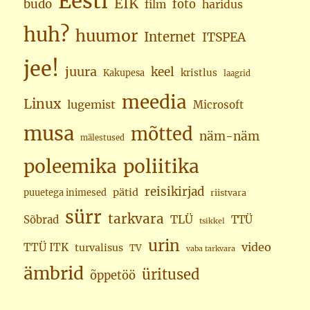
Eesti
EIK
budo
foto
haridus
film
huh?
huumor
Internet
ITSPEA
jee!
juura
keel
kristlus
Kakupesa
laagrid
meedia
Linux
lugemist
Microsoft
musa
mõtted
näm-näm
mälestused
poleemika
poliitika
reisikirjad
pätid
puuetega inimesed
riistvara
sürr
tarkvara
TLÜ
Sõbrad
TTÜ
tsikkel
urin
video
TTÜ ITK
turvalisus
TV
vaba tarkvara
ämbrid
üritused
õppetöö