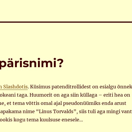
pärisnimi?
n Slashdotis
. Küsimus patenditrollidest on esialgu õnne
okeani taga. Huumorit on aga siin küllaga – eriti hea on
ne, et tema võttis omal ajal pseudonüümiks enda arust
apakama nime “Linus Torvalds”, siis tuli aga mingi vant
ookis kogu tema kuulsuse enesele…