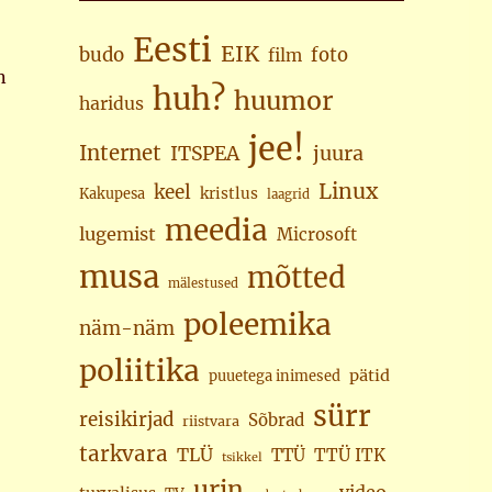
Eesti
EIK
budo
foto
film
n
huh?
huumor
haridus
jee!
Internet
juura
ITSPEA
Linux
keel
kristlus
Kakupesa
laagrid
meedia
lugemist
Microsoft
musa
mõtted
mälestused
poleemika
näm-näm
poliitika
pätid
puuetega inimesed
sürr
reisikirjad
Sõbrad
riistvara
tarkvara
TLÜ
TTÜ
TTÜ ITK
tsikkel
urin