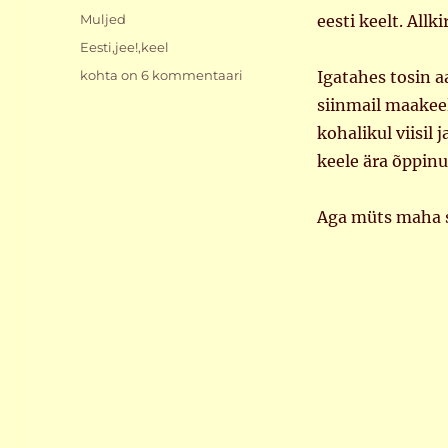
Rubriigid
Muljed
eesti keelt. Allk
Sildid
Eesti
,
jee!
,
keel
Imeasi
kohta on 6 kommentaari
Igatahes tosin aa
siinmail maakeelt
kohalikul viisil 
keele ära õppinu
Aga müts maha se