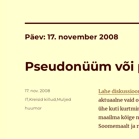
Päev:
17. november 2008
Pseudonüüm või 
Postitatud
17. nov. 2008
Lahe diskussioo
Rubriigid
IT
,
Kreisid killud
,
Muljed
aktuaalne vaid o
Sildid
huumor
ühe kuti kurtmi
maailma kõige n
Soomemaalt ja r