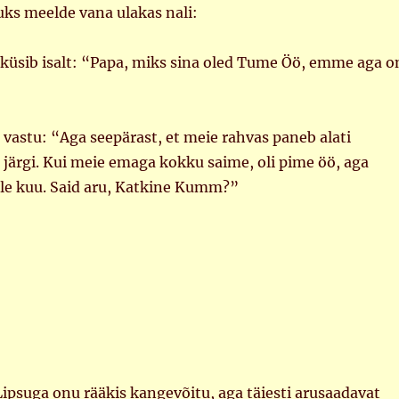
uks meelde vana ulakas nali:
 küsib isalt: “Papa, miks sina oled Tume Öö, emme aga o
 vastu: “Aga seepärast, et meie rahvas paneb alati
 järgi. Kui meie emaga kokku saime, oli pime öö, aga
ele kuu. Said aru, Katkine Kumm?”
ipsuga onu rääkis kangevõitu, aga täiesti arusaadavat