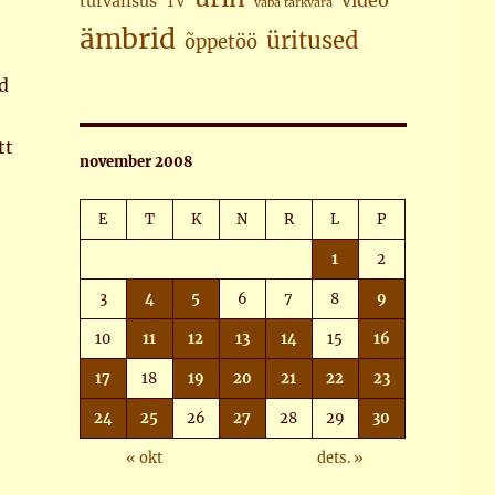
video
turvalisus
TV
vaba tarkvara
ämbrid
üritused
õppetöö
id
tt
november 2008
E
T
K
N
R
L
P
1
2
3
4
5
6
7
8
9
10
11
12
13
14
15
16
17
18
19
20
21
22
23
24
25
26
27
28
29
30
« okt
dets. »