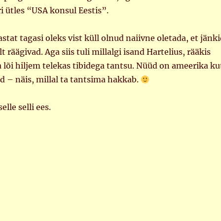
iri ütles “USA konsul Eestis”.
stat tagasi oleks vist küll olnud naiivne oletada, et jänk
 räägivad. Aga siis tuli millalgi isand Hartelius, rääkis
ja lõi hiljem telekas tibidega tantsu. Nüüd on ameerika ku
d – näis, millal ta tantsima hakkab.
lle selli ees.