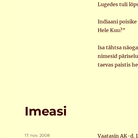
Lugedes tuli lõp
Indiaani poisike
Hele Kuu?”
Isa tähtsa näoga
nimesid päriselu
taevas paistis h
Imeasi
Postitatud
17. nov. 2008
Vaatasin AK-d. L