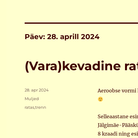
Päev:
28. aprill 2024
(Vara)kevadine ra
Postitatud
28. apr 2024
Aeroobse vormi h
Rubriigid
Muljed
Sildid
ratas
,
trenn
Selleaastane es
Jälgimäe-Pääskü
8 kraadi ning es