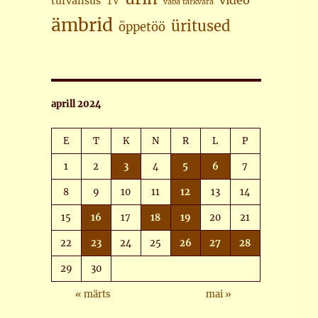
video
turvalisus
TV
vaba tarkvara
ämbrid
üritused
õppetöö
aprill 2024
E
T
K
N
R
L
P
1
2
3
4
5
6
7
8
9
10
11
12
13
14
15
16
17
18
19
20
21
22
23
24
25
26
27
28
29
30
« märts
mai »