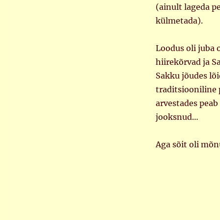
(ainult lageda p
külmetada).
Loodus oli juba 
hiirekõrvad ja Sa
Sakku jõudes lõid
traditsioonilin
arvestades peab
jooksnud…
Aga sõit oli mõnu