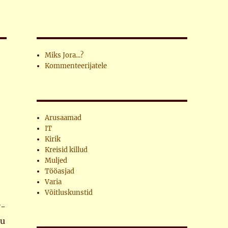
Miks Jora...?
Kommenteerijatele
Arusaamad
IT
Kirik
Kreisid killud
Muljed
Tööasjad
Varia
Võitluskunstid
7-
lu