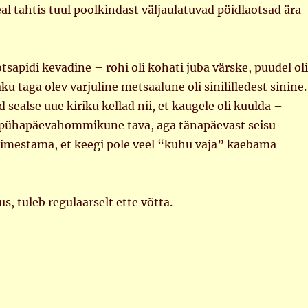
eal tahtis tuul poolkindast väljaulatuvad pöidlaotsad ära
otsapidi kevadine – rohi oli kohati juba värske, puudel ol
ku taga olev varjuline metsaalune oli sinililledest sinine.
 sealse uue kiriku kellad nii, et kaugele oli kuulda –
e pühapäevahommikune tava, aga tänapäevast seisu
 imestama, et keegi pole veel “kuhu vaja” kaebama
s, tuleb regulaarselt ette võtta.