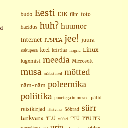
Eesti
EIK
budo
foto
film
huh?
huumor
haridus
id
jee!
Internet
juura
ITSPEA
Linux
keel
kristlus
Kakupesa
laagrid
meedia
lugemist
Microsoft
musa
mõtted
mälestused
poleemika
näm-näm
poliitika
pätid
puuetega inimesed
sürr
reisikirjad
Sõbrad
riistvara
tarkvara
TLÜ
TTÜ
TTÜ ITK
tsikkel
urin