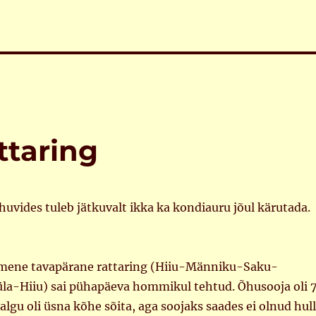
ttaring
uvides tuleb jätkuvalt ikka ka kondiauru jõul kärutada.
imene tavapärane rattaring (Hiiu-Männiku-Saku-
la-Hiiu) sai pühapäeva hommikul tehtud. Õhusooja oli 
ialgu oli üsna kõhe sõita, aga soojaks saades ei olnud hul