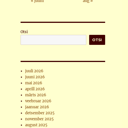
« juuni
aug »
Otsi
OTSI
juuli 2026
juuni 2026
mai 2026
aprill 2026
märts 2026
veebruar 2026
jaanuar 2026
detsember 2025
november 2025
august 2025