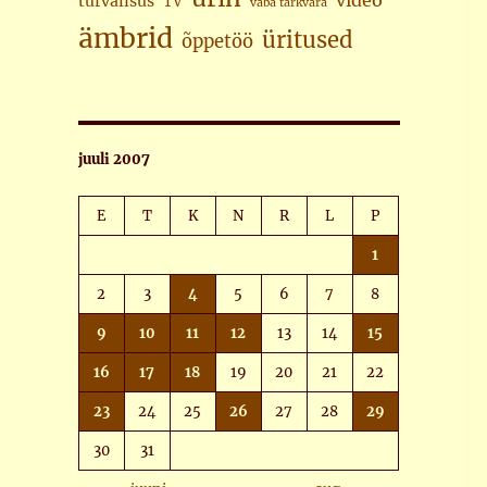
video
turvalisus
TV
vaba tarkvara
ämbrid
üritused
õppetöö
juuli 2007
E
T
K
N
R
L
P
1
2
3
4
5
6
7
8
9
10
11
12
13
14
15
16
17
18
19
20
21
22
23
24
25
26
27
28
29
30
31