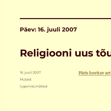
Päev:
16. juuli 2007
Religiooni uus tõ
Postitatud
16. juuli 2007
Päris huvitav art
Rubriigid
Muljed
Sildid
lugemist
,
mõtted