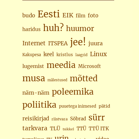
Eesti
EIK
budo
foto
film
huh?
huumor
haridus
jee!
Internet
juura
ITSPEA
Linux
keel
kristlus
Kakupesa
laagrid
meedia
lugemist
Microsoft
musa
mõtted
mälestused
poleemika
näm-näm
poliitika
pätid
puuetega inimesed
sürr
reisikirjad
Sõbrad
riistvara
tarkvara
TLÜ
TTÜ
TTÜ ITK
tsikkel
urin