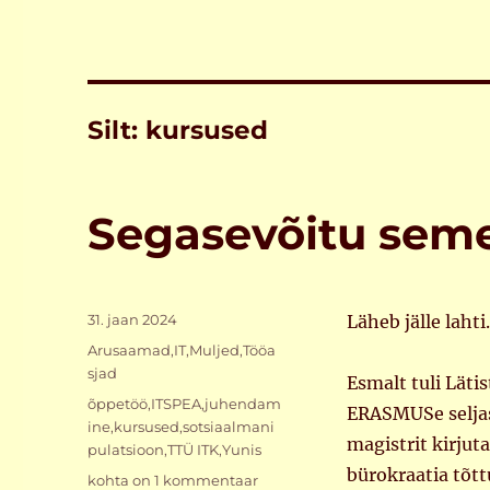
Silt:
kursused
Segasevõitu seme
Postitatud
31. jaan 2024
Läheb jälle laht
Rubriigid
Arusaamad
,
IT
,
Muljed
,
Tööa
sjad
Esmalt tuli Läti
Sildid
õppetöö
,
ITSPEA
,
juhendam
ERASMUSe seljas
ine
,
kursused
,
sotsiaalmani
magistrit kirju
pulatsioon
,
TTÜ ITK
,
Yunis
bürokraatia tõt
Segasevõitu
kohta on 1 kommentaar