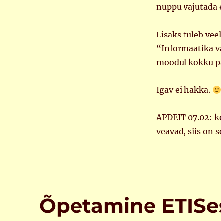
nuppu vajutada e
Lisaks tuleb vee
“Informaatika v
moodul kokku p
Igav ei hakka.
APDEIT 07.02: ko
veavad, siis on 
Õpetamine ETISe