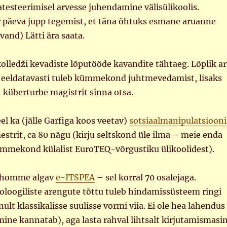
atesteerimisel arvesse juhendamine välisülikoolis.
r päeva jupp tegemist, et täna õhtuks esmane aruanne
avand) Lätti ära saata.
lledži kevadiste lõputööde kavandite tähtaeg. Lõplik ar
ga eeldatavasti tuleb kümmekond juhtmevedamist, lisaks
 küberturbe magistrit sinna otsa.
l ka (jälle Garfiga koos veetav)
sotsiaalmanipulatsiooni
mestrit, ca 80 nägu (kirju seltskond üle ilma – meie enda
ümmekond külalist EuroTEQ-võrgustiku ülikoolidest).
lehomme algav
e-ITSPEA
– sel korral 70 osalejaga.
loogiliste arengute tõttu tuleb hindamissüsteem ringi
ult klassikalisse suulisse vormi viia. Ei ole hea lahendus
ine kannatab), aga lasta rahval lihtsalt kirjutamismasi