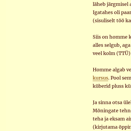
semestrialgus
läheb järgmisel 
Igatahes oli paa
(sisuliselt töö k
Siis on homme ko
alles selgub, a
veel kolm (TTÜ)
Homme algab vee
kursus
. Pool se
küberid pluss k
Ja sinna otsa ü
Mõningate tehno
teha ja eksam ain
(kirjutama õppim