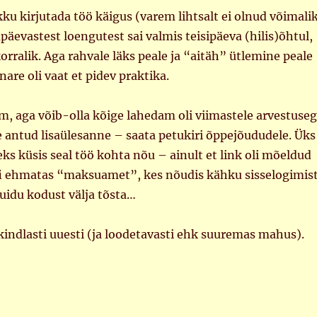
ku kirjutada töö käigus (varem lihtsalt ei olnud võimali
äevastest loengutest sai valmis teisipäeva (hilis)õhtul,
orralik. Aga rahvale läks peale ja “aitäh” ütlemine peale
are oli vaat et pidev praktika.
em, aga võib-olla kõige lahedam oli viimastele arvestuse
e antud lisaülesanne – saata petukiri õppejõududele. Üks
s küsis seal töö kohta nõu – ainult et link oli mõeldud
fi ehmatas “maksuamet”, kes nõudis kähku sisselogimis
uidu kodust välja tõsta…
indlasti uuesti (ja loodetavasti ehk suuremas mahus).