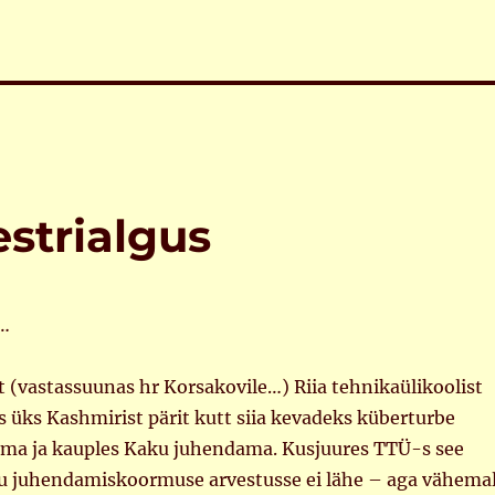
strialgus
i…
st (vastassuunas hr Korsakovile…) Riia tehnikaülikoolist
 üks Kashmirist pärit kutt siia kevadeks küberturbe
tama ja kauples Kaku juhendama. Kusjuures TTÜ-s see
tu juhendamiskoormuse arvestusse ei lähe – aga vähema