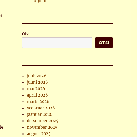
« juuli
a
Otsi
OTSI
juuli 2026
juuni 2026
mai 2026
aprill 2026
märts 2026
veebruar 2026
jaanuar 2026
detsember 2025
le
november 2025
august 2025