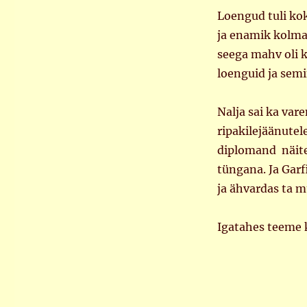
Loengud tuli kok
ja enamik kolmap
seega mahv oli k
loenguid ja semin
Nalja sai ka var
ripakilejäänutel
diplomand näitek
tüngana. Ja Gar
ja ähvardas ta m
Igatahes teeme k