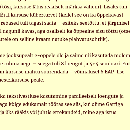
(tõsi, kursuse läbis reaalselt märksa vähem). Lisaks tuli
dži II kursuse küberturvet (kellel see on ka õppekavas)
rebased tuli tagasi saata – esiteks seetõttu, et järgmisel
l nagunii kavas, aga osaliselt ka õppeaine sisu tõttu (ots
utele on selline kraam natuke plahvatusohtlik).
ime jooksupealt e-õppele üle ja saime nii kasutada mõle
e rühma aegu – seega tuli 8 loengut ja 4+4 seminari. En
aan kursuse mahtu suurendada – võimalusel 6 EAP-lise
mestrikursuse peale.
ka tekstivestluse kasutamine paralleelselt loengute ja
ga kõige edukamalt töötas see siis, kui olime Garfiga
 üks rääkis või juhtis ettekandeid, teine aga istus