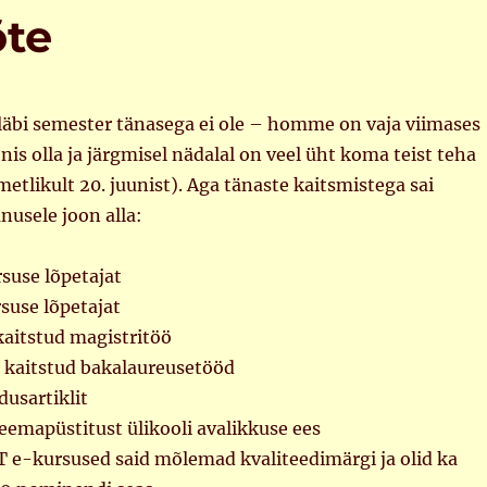
õte
 läbi semester tänasega ei ole – homme on vaja viimases
is olla ja järgmisel nädalal on veel üht koma teist teha
etlikult 20. juunist). Aga tänaste kaitsmistega sai
usele joon alla:
suse lõpetajat
suse lõpetajat
kaitstud magistritöö
a kaitstud bakalaureusetööd
dusartiklit
eemapüstitust ülikooli avalikkuse ees
T e-kursused said mõlemad kvaliteedimärgi ja olid ka