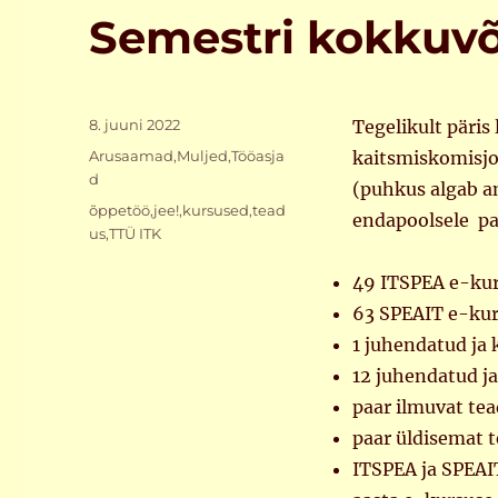
Semestri kokkuv
Postitatud
8. juuni 2022
Tegelikult päris
Rubriigid
Arusaamad
,
Muljed
,
Tööasja
kaitsmiskomisjon
d
(puhkus algab am
Sildid
õppetöö
,
jee!
,
kursused
,
tead
endapoolsele pan
us
,
TTÜ ITK
49 ITSPEA e-kur
63 SPEAIT e-kur
1 juhendatud ja 
12 juhendatud j
paar ilmuvat tea
paar üldisemat t
ITSPEA ja SPEAI