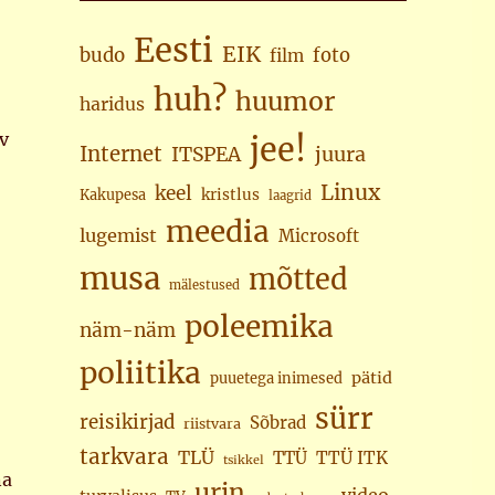
Eesti
EIK
budo
foto
film
huh?
huumor
haridus
v
jee!
Internet
juura
ITSPEA
Linux
keel
kristlus
Kakupesa
laagrid
meedia
lugemist
Microsoft
musa
mõtted
mälestused
poleemika
näm-näm
poliitika
pätid
puuetega inimesed
sürr
reisikirjad
Sõbrad
riistvara
tarkvara
TLÜ
TTÜ
TTÜ ITK
tsikkel
na
urin