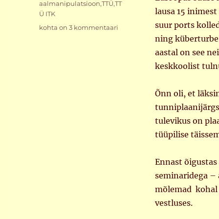
aalmanipulatsioon
,
TTÜ
,
TT
lausa 15 inimest 
Ü ITK
suur ports kolle
Kursus
kohta on 3 kommentaari
läbi
ning küberturbe 
aastal on see nei
keskkoolist tuln
Õnn oli, et läks
tunniplaanijärgs
tulevikus on pl
tüüpilise täisse
Ennast õigustas 
seminaridega – a
mõlemad kohal ja
vestluses.