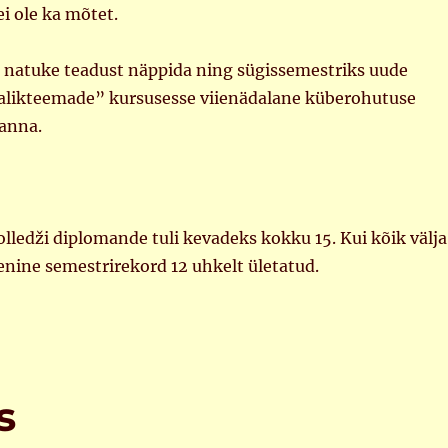
i ole ka mõtet.
l natuke teadust näppida ning sügissemestriks uude
alikteemade” kursusesse viienädalane küberohutuse
anna.
lledži diplomande tuli kevadeks kokku 15. Kui kõik välja
senine semestrirekord 12 uhkelt ületatud.
s