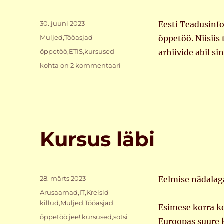
Postitatud
30. juuni 2023
Eesti Teadusinf
Rubriigid
Muljed
,
Tööasjad
õppetöö. Niisiis
Sildid
õppetöö
,
ETIS
,
kursused
arhiivide abil s
Õpetamine
kohta on 2 kommentaari
ETISes
Kursus läbi
Postitatud
28. märts 2023
Eelmise nädalag
Rubriigid
Arusaamad
,
IT
,
Kreisid
killud
,
Muljed
,
Tööasjad
Esimese korra ko
Sildid
õppetöö
,
jee!
,
kursused
,
sotsi
Euroopas suure k