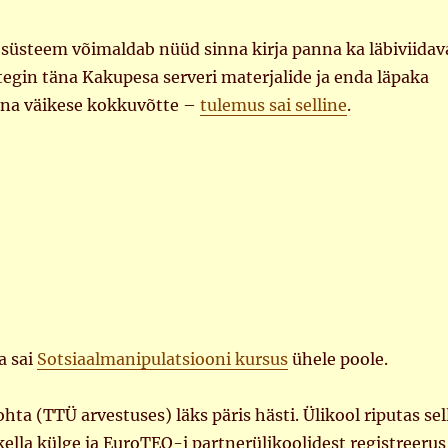
osüsteem võimaldab nüüd sinna kirja panna ka läbiviidav
 tegin täna Kakupesa serveri materjalide ja enda läpaka
inna väikese kokkuvõtte –
tulemus sai selline
.
a sai
Sotsiaalmanipulatsiooni kursus
ühele poole.
hta (TTÜ arvestuses) läks päris hästi. Ülikool riputas sel
ella külge ja EuroTEQ-i partnerülikoolidest registreerus