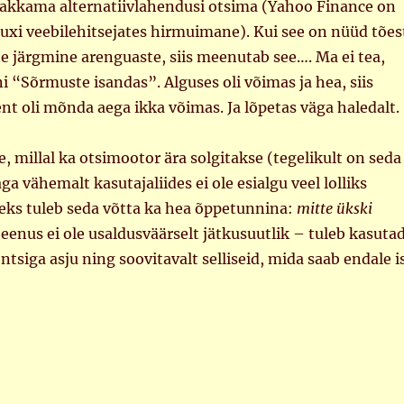
hakkama alternatiivlahendusi otsima (Yahoo Finance on
xi veebilehitsejates hirmuimane). Kui see on nüüd tões
e järgmine arenguaste, siis meenutab see…. Ma ei tea,
 “Sõrmuste isandas”. Alguses oli võimas ja hea, siis
ent oli mõnda aega ikka võimas. Ja lõpetas väga haledalt.
 millal ka otsimootor ära solgitakse (tegelikult on seda
ga vähemalt kasutajaliides ei ole esialgu veel lolliks
seks tuleb seda võtta ka hea õppetunnina:
mitte ükski
eenus ei ole usaldusväärselt jätkusuutlik – tuleb kasuta
entsiga asju ning soovitavalt selliseid, mida saab endale i