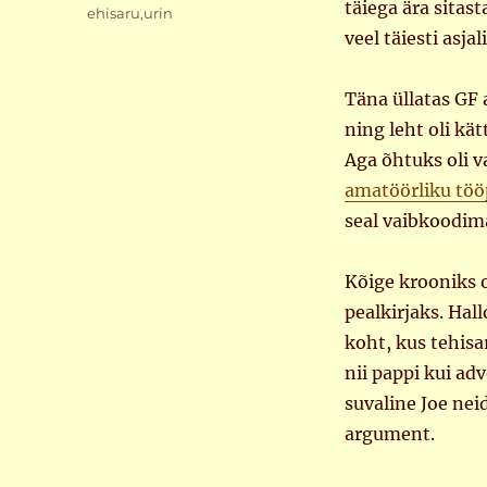
täiega ära sitast
ehisaru
,
urin
veel täiesti asja
Täna üllatas GF 
ning leht oli kä
Aga õhtuks oli v
amatöörliku töö
seal vaibkoodim
Kõige krooniks ol
pealkirjaks. Hall
koht, kus tehisa
nii pappi kui ad
suvaline Joe nei
argument.