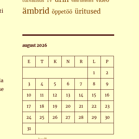
video
turvalisus
TV
vaba tarkvara
ämbrid
üritused
ti
õppetöö
august 2026
E
T
K
N
R
L
P
1
2
da
3
4
5
6
7
8
9
se
10
11
12
13
14
15
16
17
18
19
20
21
22
23
24
25
26
27
28
29
30
31