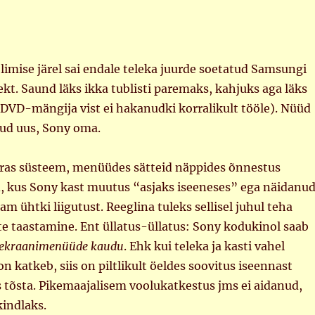
limise järel sai endale teleka juurde soetatud Samsungi
t. Saund läks ikka tublisti paremaks, kahjuks aga läks
 (DVD-mängija vist ei hakanudki korralikult tööle). Nüüd
itud uus, Sony oma.
õõras süsteem, menüüdes sätteid näppides õnnestus
d, kus Sony kast muutus “asjaks iseeneses” ega näidanu
am ühtki liigutust. Reeglina tuleks sellisel juhul teha
e taastamine. Ent üllatus-üllatus: Sony kodukinol saab
 ekraanimenüüde kaudu
. Ehk kui teleka ja kasti vahel
katkeb, siis on piltlikult öeldes soovitus iseennast
s tõsta. Pikemaajalisem voolukatkestus jms ei aidanud,
kindlaks.