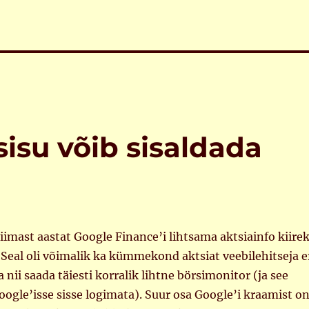
sisu võib sisaldada
iimast aastat Google Finance’i lihtsama aktsiainfo kiire
Seal oli võimalik ka kümmekond aktsiat veebilehitseja e
 nii saada täiesti korralik lihtne börsimonitor (ja see
oogle’isse sisse logimata). Suur osa Google’i kraamist o