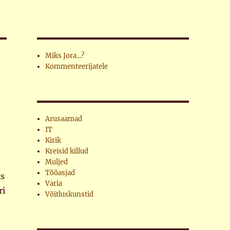
Miks Jora...?
Kommenteerijatele
Arusaamad
IT
Kirik
Kreisid killud
Muljed
Tööasjad
ks
Varia
ri
Võitluskunstid
n