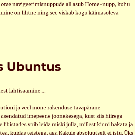
g otse navigeerimisnuppude all asub Home-nupp, kuhu
mine on lihtne ning see viskab kogu käimasoleva
s Ubuntus
est lahtisaamine….
lutioni ja veel mõne rakenduse tavapärane
 asendatud imepeene joonekesega, kust siis hiirega
 libistades võib leida miski julla, millest kinni hakata ja
tea, kuidas teistega, aga Kakule absoluutselt ei istu. Üks