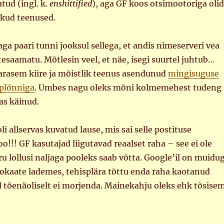
atud (ingl. k.
enshittified
), aga GF koos otsimootoriga olid
likud teenused.
aga paari tunni jooksul sellega, et andis nimeserveri vea
ttesaamatu. Mõtlesin veel, et näe, isegi suurtel juhtub…
arasem kiire ja mõistlik teenus asendunud
mingisuguse
plönniga
. Umbes nagu oleks mõni kolmemehest tudeng
as käinud.
i allservas kuvatud lause, mis sai selle postituse
oo!!! GF kasutajad liigutavad reaalset raha – see ei ole
ru lollusi naljaga pooleks saab võtta. Google’il on muidug
vokaate lademes, tehisplära tõttu enda raha kaotanud
d tõenäoliselt ei morjenda. Mainekahju oleks ehk tõsise