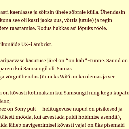
asti kaenlasse ja sõitsin ühele sõbrale külla. Ühendasin
una see oli kasti jaoks uus, võttis jutule) ja tegin
dete taastamise. Kodus hakkas asi lõpuks tööle.
pikunäide UX-i ämbrist.
aaripäevase kasutuse järel on “on kah”-tunne. Saund on
 parem kui Samsungil oli. Samas
iga võrguühendus (õnneks WiFi on ka olemas ja see
 on kõvasti kohmakam kui Samsungil ning kogu kupat
lane,
er on Sony pult – helitugevuse nupud on pisikesed ja
(täiesti mööda, kui arvestada puldi hoidmise asendit),
da läheb navigeerimisel kõvasti vaja) on üks pisemaid