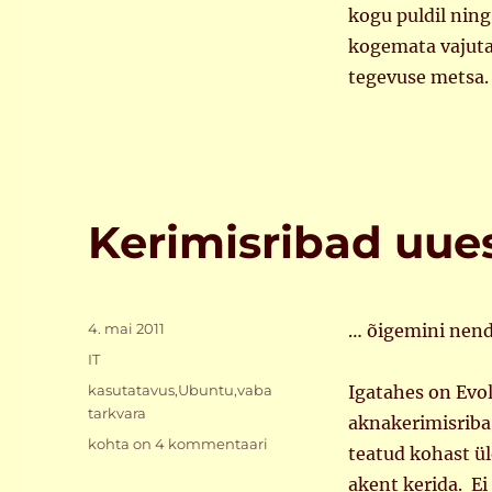
kogu puldil nin
kogemata vajuta
tegevuse metsa.
Kerimisribad uue
Postitatud
4. mai 2011
… õigemini nend
Rubriigid
IT
Sildid
kasutatavus
,
Ubuntu
,
vaba
Igatahes on Evo
tarkvara
aknakerimisriba
Kerimisribad
kohta on 4 kommentaari
teatud kohast üle
uues
akent kerida. Ei 
Ubuntus