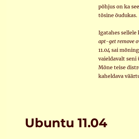
põhjus on ka se
tõsine õudukas.
Igatahes sellele
apt-get remove ov
11.04 sai mõning
vaieldavalt seni
Mõne teise distr
kaheldava väärtu
Ubuntu 11.04