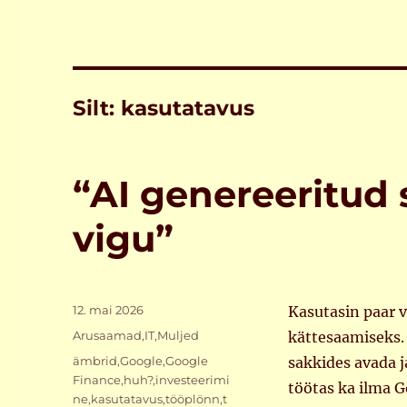
Silt:
kasutatavus
“AI genereeritud 
vigu”
Postitatud
12. mai 2026
Kasutasin paar v
Rubriigid
Arusaamad
,
IT
,
Muljed
kättesaamiseks. 
Sildid
ämbrid
,
Google
,
Google
sakkides avada ja
Finance
,
huh?
,
investeerimi
töötas ka ilma G
ne
,
kasutatavus
,
tööplönn
,
t