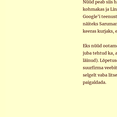
Nüüd peab siis 
kohmakas ja Linu
Google’i teenust
näiteks Sarumani
keeras kurjaks, 
Eks nüüd ootame,
juba tehtud ka, a
läinud). Lõpetu
suurfirma veebit
selgelt vaba lits
paigaldada.