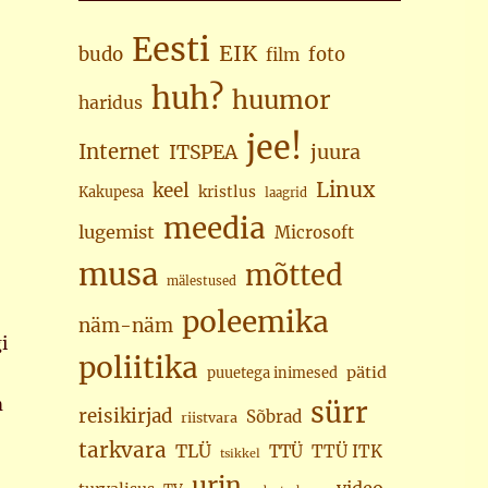
Eesti
EIK
budo
foto
film
huh?
huumor
haridus
jee!
Internet
juura
ITSPEA
Linux
keel
kristlus
Kakupesa
laagrid
meedia
lugemist
Microsoft
musa
mõtted
mälestused
poleemika
näm-näm
i
poliitika
pätid
puuetega inimesed
m
sürr
reisikirjad
Sõbrad
riistvara
tarkvara
TLÜ
TTÜ
TTÜ ITK
tsikkel
urin