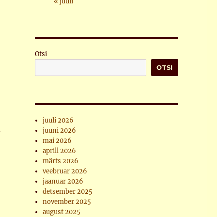
« juuli
Otsi
OTSI
juuli 2026
d
juuni 2026
mai 2026
aprill 2026
märts 2026
veebruar 2026
jaanuar 2026
detsember 2025
november 2025
august 2025