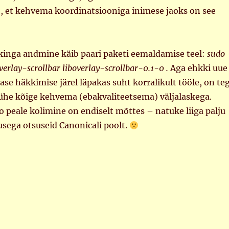
e, et kehvema koordinatsiooniga inimese jaoks on see
 kinga andmine käib paari paketi eemaldamise teel:
sudo
erlay-scrollbar liboverlay-scrollbar-0.1-0 .
Aga ehkki uue
ase häkkimise järel läpakas suht korralikult tööle, on te
 ühe kõige kehvema (ebakvaliteetsema) väljalaskega.
o peale kolimine on endiselt mõttes – natuke liiga palju
sega otsuseid Canonicali poolt.