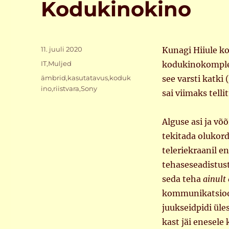
Kodukinokino
Postitatud
11. juuli 2020
Kunagi Hiiule ko
Rubriigid
IT
,
Muljed
kodukinokomplek
Sildid
ämbrid
,
kasutatavus
,
koduk
see varsti katki
ino
,
riistvara
,
Sony
sai viimaks tell
Alguse asi ja v
tekitada olukor
teleriekraanil en
tehaseseadistust
seda teha
ainult
kommunikatsioon 
juukseidpidi üle
kast jäi enesele 