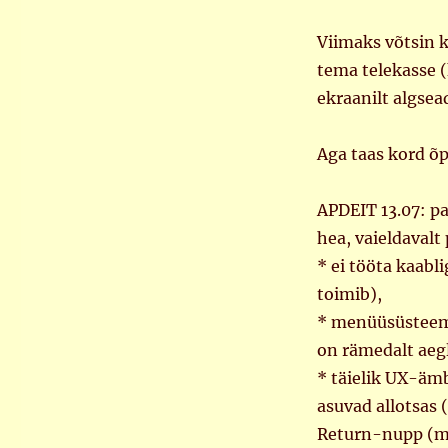
Viimaks võtsin k
tema telekasse (k
ekraanilt algsea
Aga taas kord õ
APDEIT 13.07: p
hea, vaieldavalt
* ei tööta kaabl
toimib),
* menüüsüsteem
on rämedalt aeg
* täielik UX-ämb
asuvad allotsas 
Return-nupp (mi