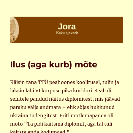
Jora
Ilus (aga kurb) mõte
Käisin täna TTÜ peahoones koolitusel, tulin ja
läksin läbi VI korpuse pika koridori. Seal oli
seintele pandud näitus diplomitest, mis jäävad
paraku välja andmata – ehk sõjas hukkunud
ukraina tudengitest. Eriti mõtlemapanev oli
moto “Ta pidi kaitsma diplomit, aga tal tuli
kaitsta enda kodumaad.”