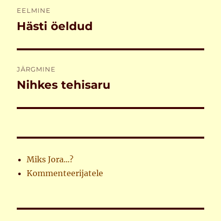
Navigeerimine
EELMINE
Hästi öeldud
Eelmine
postitus:
JÄRGMINE
Nihkes tehisaru
Järgmine
postitus:
Miks Jora...?
Kommenteerijatele