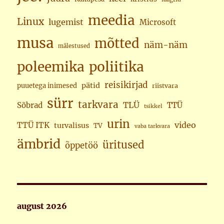
meedia
Linux
lugemist
Microsoft
musa
mõtted
näm-näm
mälestused
poleemika
poliitika
reisikirjad
pätid
puuetega inimesed
riistvara
sürr
tarkvara
TLÜ
Sõbrad
TTÜ
tsikkel
urin
video
TTÜ ITK
turvalisus
TV
vaba tarkvara
ämbrid
üritused
õppetöö
august 2026