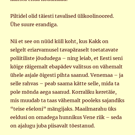
Piltidel olid täiesti tavalised ülikoolinoored.
Ühe suure erandiga.
Nii et see on nüüd küll koht, kus Kakk on
selgelt eriarvamusel tavapäraselt toetatavate
poliitiliste jõududega – ning leiab, et Eesti seni
kõige räigemalt ebapädev valitsus on vähemalt
ühele asjale õigesti pihta saanud. Venemaa – ja
selle rahvas – peab saama kätte selle, mida ta
pole mõnda aega saanud. Korraliku keretäie,
mis muudab ta taas vähemalt pooleks sajandiks
“teise ešeloni” mängijaks. Maailmarahu üks
eeldusi on omadega hunnikus Vene riik – seda
on ajalugu juba piisavalt tõestanud.