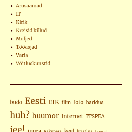
Arusaamad
IT
Kirik
Kreisid killud
Muljed
Tööasjad
Varia
Võitluskunstid
Eesti
EIK
budo
foto
haridus
film
huh?
huumor
Internet
ITSPEA
jee!
juura
keel
kristlus
Kakupesa
laagrid