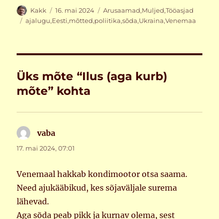
Autor
Postitatud
Rubriigid
Kakk
16. mai 2024
Arusaamad
,
Muljed
,
Tööasjad
Sildid
ajalugu
,
Eesti
,
mõtted
,
poliitika
,
sõda
,
Ukraina
,
Venemaa
Üks mõte “Ilus (aga kurb)
mõte” kohta
vaba
ütleb:
17. mai 2024, 07:01
Venemaal hakkab kondimootor otsa saama.
Need ajukääbikud, kes sõjaväljale surema
lähevad.
Aga sõda peab pikk ja kurnav olema, sest