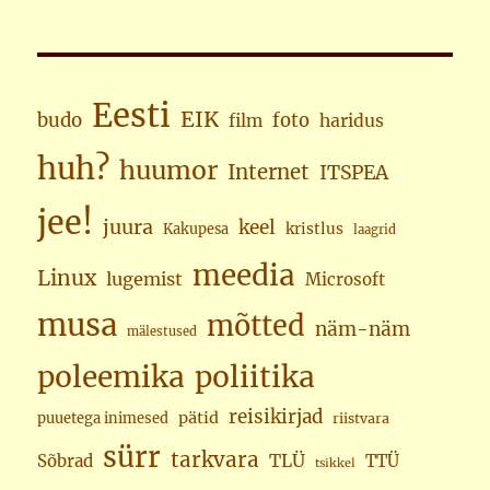
Eesti
EIK
budo
foto
haridus
film
huh?
huumor
Internet
ITSPEA
jee!
juura
keel
kristlus
Kakupesa
laagrid
meedia
Linux
lugemist
Microsoft
musa
mõtted
näm-näm
mälestused
poleemika
poliitika
reisikirjad
pätid
puuetega inimesed
riistvara
sürr
tarkvara
TLÜ
Sõbrad
TTÜ
tsikkel