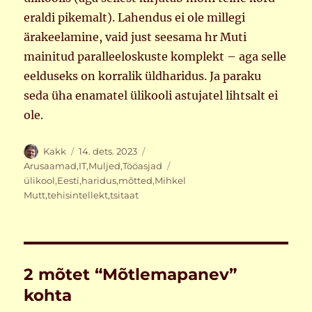
eraldi pikemalt). Lahendus ei ole millegi
ärakeelamine, vaid just seesama hr Muti
mainitud paralleeloskuste komplekt – aga selle
eelduseks on korralik üldharidus. Ja paraku
seda üha enamatel ülikooli astujatel lihtsalt ei
ole.
Autor
Postitatud
Rubriigid
Kakk
14. dets. 2023
Sildid
Arusaamad
,
IT
,
Muljed
,
Tööasjad
ülikool
,
Eesti
,
haridus
,
mõtted
,
Mihkel
Mutt
,
tehisintellekt
,
tsitaat
2 mõtet “Mõtlemapanev”
kohta