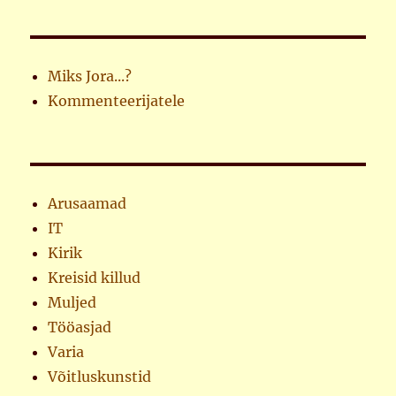
Miks Jora...?
Kommenteerijatele
Arusaamad
IT
Kirik
Kreisid killud
Muljed
Tööasjad
Varia
Võitluskunstid