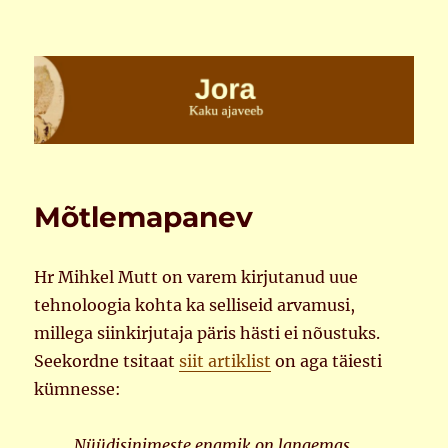
Jora
Mõtlemapanev
Hr Mihkel Mutt on varem kirjutanud uue
tehnoloogia kohta ka selliseid arvamusi,
millega siinkirjutaja päris hästi ei nõustuks.
Seekordne tsitaat
siit artiklist
on aga täiesti
kümnesse:
Nüüdisinimeste enamik on langemas