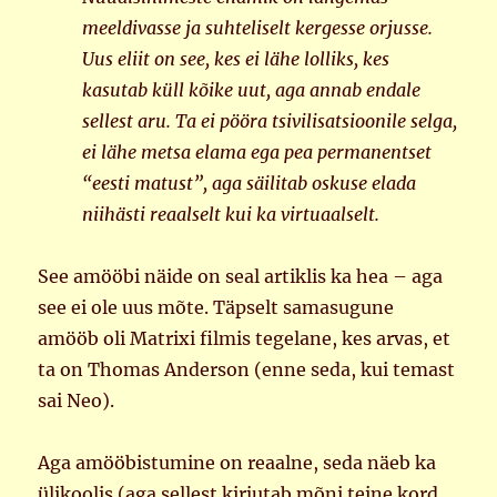
meeldivasse ja suhteliselt kergesse orjusse.
Uus eliit on see, kes ei lähe lolliks, kes
kasutab küll kõike uut, aga annab endale
sellest aru. Ta ei pööra tsivilisatsioonile selga,
ei lähe metsa elama ega pea permanentset
“eesti matust”, aga säilitab oskuse elada
niihästi reaalselt kui ka virtuaalselt.
See amööbi näide on seal artiklis ka hea – aga
see ei ole uus mõte. Täpselt samasugune
amööb oli Matrixi filmis tegelane, kes arvas, et
ta on Thomas Anderson (enne seda, kui temast
sai Neo).
Aga amööbistumine on reaalne, seda näeb ka
ülikoolis (aga sellest kirjutab mõni teine kord