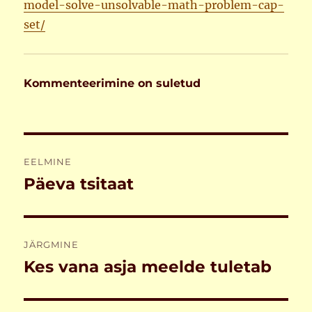
model-solve-unsolvable-math-problem-cap-
set/
Kommenteerimine on suletud
Navigeerimine
EELMINE
Päeva tsitaat
Eelmine
postitus:
JÄRGMINE
Kes vana asja meelde tuletab
Järgmine
postitus: