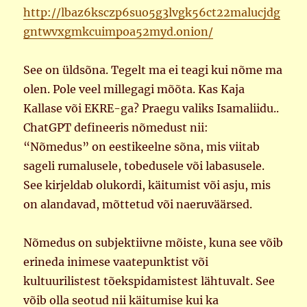
http://lbaz6ksczp6suo5g3lvgk56ct22malucjdg
gntwvxgmkcuimpoa52myd.onion/
See on üldsõna. Tegelt ma ei teagi kui nõme ma
olen. Pole veel millegagi mõõta. Kas Kaja
Kallase või EKRE-ga? Praegu valiks Isamaliidu..
ChatGPT defineeris nõmedust nii:
“Nõmedus” on eestikeelne sõna, mis viitab
sageli rumalusele, tobedusele või labasusele.
See kirjeldab olukordi, käitumist või asju, mis
on alandavad, mõttetud või naeruväärsed.
Nõmedus on subjektiivne mõiste, kuna see võib
erineda inimese vaatepunktist või
kultuurilistest tõekspidamistest lähtuvalt. See
võib olla seotud nii käitumise kui ka