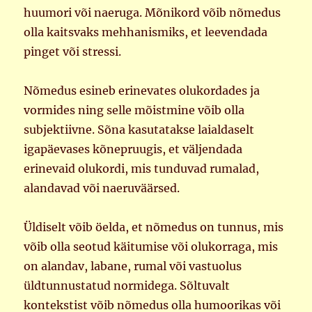
huumori või naeruga. Mõnikord võib nõmedus
olla kaitsvaks mehhanismiks, et leevendada
pinget või stressi.
Nõmedus esineb erinevates olukordades ja
vormides ning selle mõistmine võib olla
subjektiivne. Sõna kasutatakse laialdaselt
igapäevases kõnepruugis, et väljendada
erinevaid olukordi, mis tunduvad rumalad,
alandavad või naeruväärsed.
Üldiselt võib öelda, et nõmedus on tunnus, mis
võib olla seotud käitumise või olukorraga, mis
on alandav, labane, rumal või vastuolus
üldtunnustatud normidega. Sõltuvalt
kontekstist võib nõmedus olla humoorikas või