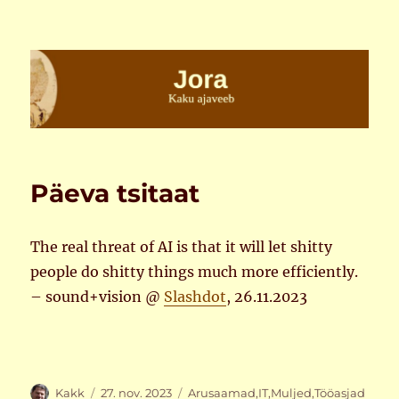
Jora
Päeva tsitaat
The real threat of AI is that it will let shitty
people do shitty things much more efficiently.
– sound+vision @
Slashdot
, 26.11.2023
Autor
Postitatud
Rubriigid
Kakk
27. nov. 2023
Arusaamad
,
IT
,
Muljed
,
Tööasjad