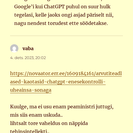
Google’i kui ChatGPT puhul on suur hulk
tegelasi, kelle jaoks ongi asjad päriselt nii,
nagu nendest torudest ette söödetakse.
vaba
ütleb:
4. dets. 2023, 20:02
https://novaator.err.ee/1609184161/arvutiteadl
ased-kaotasid-chatgpt-enesekontrolli-
uheainsa-sonaga
Kuulge, ma ei usu enam peaministri juttugi,
mis siis enam uskuda..
lihtsalt tore vaheldus on näppida
tehinsintellekti..