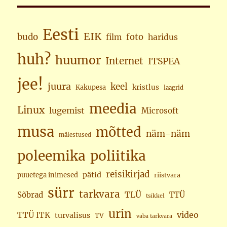
Eesti
EIK
budo
foto
haridus
film
huh?
huumor
Internet
ITSPEA
jee!
juura
keel
kristlus
Kakupesa
laagrid
meedia
Linux
lugemist
Microsoft
musa
mõtted
näm-näm
mälestused
poleemika
poliitika
reisikirjad
pätid
puuetega inimesed
riistvara
sürr
tarkvara
TLÜ
Sõbrad
TTÜ
tsikkel
urin
video
TTÜ ITK
turvalisus
TV
vaba tarkvara