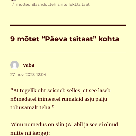
Sildid
mõtted
,
Slashdot
,
tehisintellekt
,
tsitaat
9 mõtet “Päeva tsitaat” kohta
vaba
ütleb:
27. nov. 2023, 12:04
“AI tegelik oht seisneb selles, et see laseb
nõmedatel inimestel rumalaid asju palju
tõhusamalt teha.”
Minu nõmedus on siin (AI abil ja see ei olnud
mitte nii kerge):