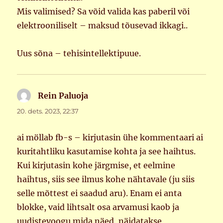
Mis valimised? Sa võid valida kas paberil või
elektrooniliselt – maksud tõusevad ikkagi..
Uus sõna – tehisintellektipuue.
Rein Paluoja
ütleb:
20. dets. 2023, 22:37
ai möllab fb-s – kirjutasin ühe kommentaari ai
kuritahtliku kasutamise kohta ja see haihtus.
Kui kirjutasin kohe järgmise, et eelmine
haihtus, siis see ilmus kohe nähtavale (ju siis
selle mõttest ei saadud aru). Enam ei anta
blokke, vaid lihtsalt osa arvamusi kaob ja
uudistevoogu mida näed, näidatakse