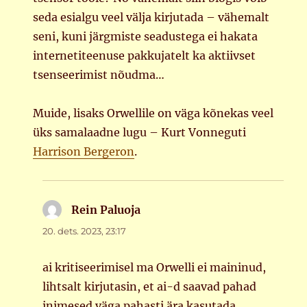
seda esialgu veel välja kirjutada – vähemalt
seni, kuni järgmiste seadustega ei hakata
internetiteenuse pakkujatelt ka aktiivset
tsenseerimist nõudma…
Muide, lisaks Orwellile on väga kõnekas veel
üks samalaadne lugu – Kurt Vonneguti
Harrison Bergeron
.
Rein Paluoja
ütleb:
20. dets. 2023, 23:17
ai kritiseerimisel ma Orwelli ei maininud,
lihtsalt kirjutasin, et ai-d saavad pahad
inimesed väga pahasti ära kasutada