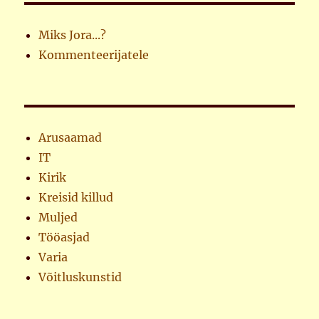
Miks Jora...?
Kommenteerijatele
Arusaamad
IT
Kirik
Kreisid killud
Muljed
Tööasjad
Varia
Võitluskunstid