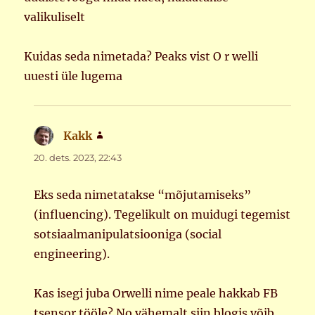
valikuliselt
Kuidas seda nimetada? Peaks vist O r welli
uuesti üle lugema
Kakk
ütleb:
20. dets. 2023, 22:43
Eks seda nimetatakse “mõjutamiseks”
(influencing). Tegelikult on muidugi tegemist
sotsiaalmanipulatsiooniga (social
engineering).
Kas isegi juba Orwelli nime peale hakkab FB
tsensor tööle? No vähemalt siin blogis võib