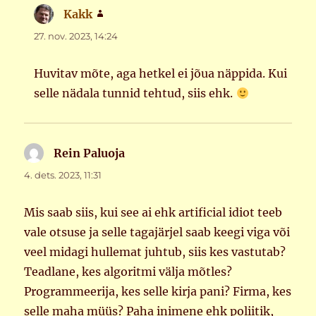
Kakk
ütleb:
27. nov. 2023, 14:24
Huvitav mõte, aga hetkel ei jõua näppida. Kui
selle nädala tunnid tehtud, siis ehk.
Rein Paluoja
ütleb:
4. dets. 2023, 11:31
Mis saab siis, kui see ai ehk artificial idiot teeb
vale otsuse ja selle tagajärjel saab keegi viga või
veel midagi hullemat juhtub, siis kes vastutab?
Teadlane, kes algoritmi välja mõtles?
Programmeerija, kes selle kirja pani? Firma, kes
selle maha müüs? Paha inimene ehk poliitik,