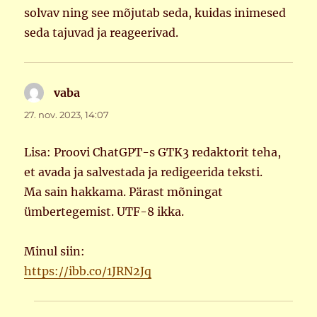
solvav ning see mõjutab seda, kuidas inimesed
seda tajuvad ja reageerivad.
vaba
ütleb:
27. nov. 2023, 14:07
Lisa: Proovi ChatGPT-s GTK3 redaktorit teha,
et avada ja salvestada ja redigeerida teksti.
Ma sain hakkama. Pärast mõningat
ümbertegemist. UTF-8 ikka.
Minul siin:
https://ibb.co/1JRN2Jq