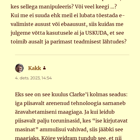
kes sellega manipuleeris? Või veel keegi …?
Kui me ei suuda ehk meil ei lubata tõestada e-
valimiste ausust või ebaausust, siis kuidas me
julgeme võtta kasutusele ai ja USKUDA, et see
toimib ausalt ja parimast teadmisest lähtudes?
Kakk
ütleb:
4. dets. 2023, 14:54
Eks see on see kuulus Clarke’i kolmas seadus:
iga piisavalt arenenud tehnoloogia sarnaneb
äravahetamiseni maagiaga. Ja kui leidub
piisavalt palju toruninasid, kes “ise kirjutavat
masinat” ammulisui vahivad, siis jääbki see
maagiaks. Kõige veidram tundub see, et nii