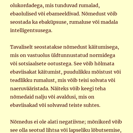
olukordadega, mis tunduvad rumalad,
ebaolulised või ebameeldivad. Nõmedust võib
seostada ka ebaküpsuse, rumaluse või madala
intelligentsusega.
Tavaliselt seostatakse nõmedust käitumisega,
mis on vastuolus üldtunnustatud normidega
või sotsiaalsete ootustega. See võib hõlmata
ebaviisakat käitumist, puudulikku mõistust või
teadlikku rumalust, mis võib teisi solvata või
naeruvääristada. Näiteks võib keegi teha
nõmedaid nalju või avaldusi, mis on
ebaviisakad või solvavad teiste suhtes.
Nõmedus ei ole alati negatiivne; mõnikord võib
see olla seotud lihtsa või lapseliku lõbutsemise,