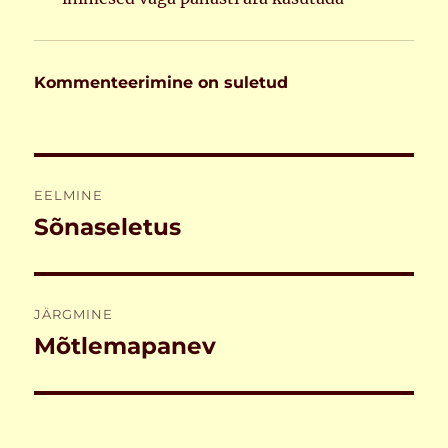
Kommenteerimine on suletud
Navigeerimine
EELMINE
Sõnaseletus
Eelmine
postitus:
JÄRGMINE
Mõtlemapanev
Järgmine
postitus: