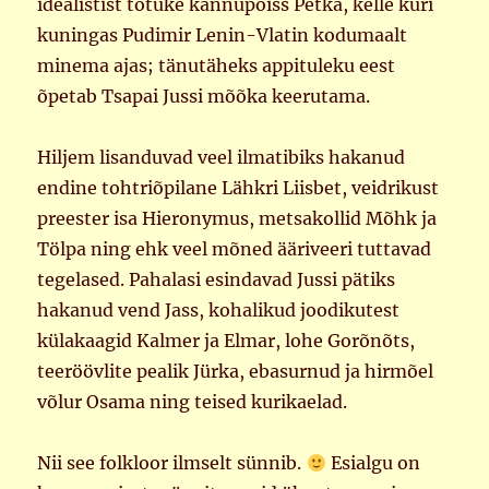
idealistist totuke kannupoiss Petka, kelle kuri
kuningas Pudimir Lenin-Vlatin kodumaalt
minema ajas; tänutäheks appituleku eest
õpetab Tsapai Jussi mõõka keerutama.
Hiljem lisanduvad veel ilmatibiks hakanud
endine tohtriõpilane Lähkri Liisbet, veidrikust
preester isa Hieronymus, metsakollid Mõhk ja
Tölpa ning ehk veel mõned ääriveeri tuttavad
tegelased. Pahalasi esindavad Jussi pätiks
hakanud vend Jass, kohalikud joodikutest
külakaagid Kalmer ja Elmar, lohe Gorõnõts,
teeröövlite pealik Jürka, ebasurnud ja hirmõel
võlur Osama ning teised kurikaelad.
Nii see folkloor ilmselt sünnib.
Esialgu on