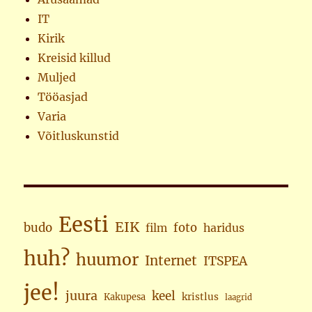
IT
Kirik
Kreisid killud
Muljed
Tööasjad
Varia
Võitluskunstid
Eesti
EIK
budo
foto
haridus
film
huh?
huumor
Internet
ITSPEA
jee!
juura
keel
kristlus
Kakupesa
laagrid