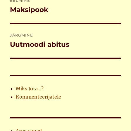
EELMINE
Maksipook
Eelmine
postitus:
JÄRGMINE
Uutmoodi abitus
Järgmine
postitus:
Miks Jora...?
Kommenteerijatele
Arusaamad