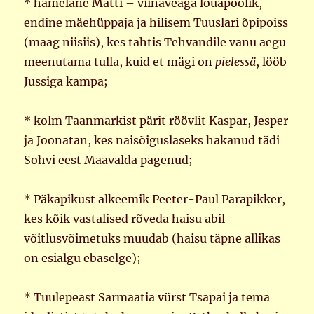
* hämelane Matti – viinaveaga lõuapoolik,
endine mäehüppaja ja hilisem Tuuslari õpipoiss
(maag niisiis), kes tahtis Tehvandile vanu aegu
meenutama tulla, kuid et mägi on
pielessä
, lööb
Jussiga kampa;
* kolm Taanmarkist pärit röövlit Kaspar, Jesper
ja Joonatan, kes naisõiguslaseks hakanud tädi
Sohvi eest Maavalda pagenud;
* Päkapikust alkeemik Peeter-Paul Parapikker,
kes kõik vastalised rõveda haisu abil
võitlusvõimetuks muudab (haisu täpne allikas
on esialgu ebaselge);
* Tuulepeast Sarmaatia vürst Tsapai ja tema