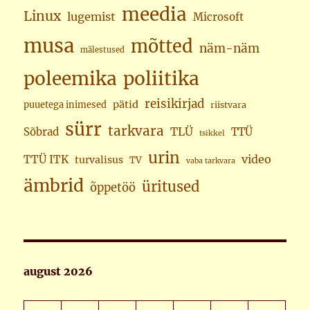
meedia
Linux
lugemist
Microsoft
musa
mõtted
näm-näm
mälestused
poleemika
poliitika
reisikirjad
pätid
puuetega inimesed
riistvara
sürr
tarkvara
TLÜ
Sõbrad
TTÜ
tsikkel
urin
video
TTÜ ITK
turvalisus
TV
vaba tarkvara
ämbrid
üritused
õppetöö
august 2026