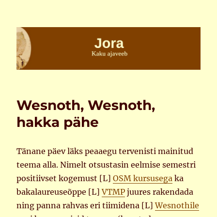
Jora
Wesnoth, Wesnoth,
hakka pähe
Tänane päev läks peaaegu tervenisti mainitud
teema alla. Nimelt otsustasin eelmise semestri
positiivset kogemust [L]
OSM kursusega
ka
bakalaureuseõppe [L]
VTMP
juures rakendada
ning panna rahvas eri tiimidena [L]
Wesnothile