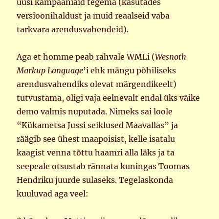
uusi kampaaniaid tegema (kasutades
versioonihaldust ja muid reaalseid vaba
tarkvara arendusvahendeid).
Aga et homme peab rahvale WMLi (
Wesnoth
Markup Language
’i ehk mängu põhiliseks
arendusvahendiks olevat märgendikeelt)
tutvustama, oligi vaja eelnevalt endal üks väike
demo valmis nuputada. Nimeks sai loole
“Kükametsa Jussi seiklused Maavallas” ja
räägib see ühest maapoisist, kelle isatalu
kaagist venna tõttu haamri alla läks ja ta
seepeale otsustab rännata kuningas Toomas
Hendriku juurde sulaseks. Tegelaskonda
kuuluvad aga veel: