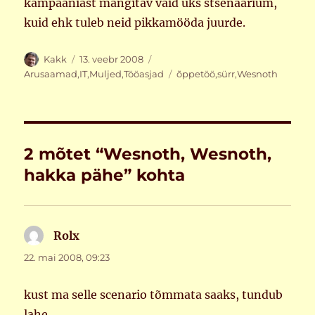
kampaaniast mängitav vaid üks stsenaarium,
kuid ehk tuleb neid pikkamööda juurde.
Autor
Postitatud
Rubriigid
Kakk
13. veebr 2008
Sildid
Arusaamad
,
IT
,
Muljed
,
Tööasjad
õppetöö
,
sürr
,
Wesnoth
2 mõtet “Wesnoth, Wesnoth,
hakka pähe” kohta
Rolx
ütleb:
22. mai 2008, 09:23
kust ma selle scenario tõmmata saaks, tundub
lahe