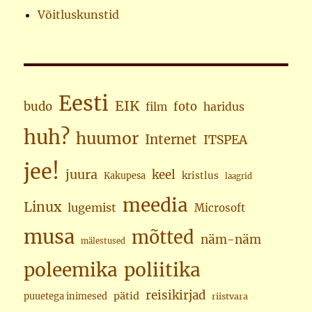
Võitluskunstid
Eesti
EIK
budo
foto
haridus
film
huh?
huumor
Internet
ITSPEA
jee!
juura
keel
kristlus
Kakupesa
laagrid
meedia
Linux
lugemist
Microsoft
musa
mõtted
näm-näm
mälestused
poleemika
poliitika
reisikirjad
pätid
puuetega inimesed
riistvara