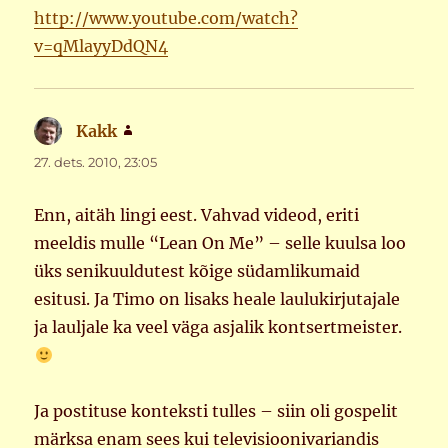
http://www.youtube.com/watch?
v=qMlayyDdQN4
Kakk
ütleb:
27. dets. 2010, 23:05
Enn, aitäh lingi eest. Vahvad videod, eriti
meeldis mulle “Lean On Me” – selle kuulsa loo
üks senikuuldutest kõige südamlikumaid
esitusi. Ja Timo on lisaks heale laulukirjutajale
ja lauljale ka veel väga asjalik kontsertmeister.
Ja postituse konteksti tulles – siin oli gospelit
märksa enam sees kui televisioonivariandis