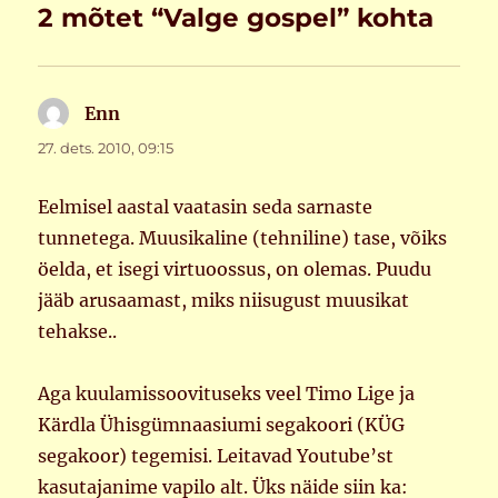
2 mõtet “Valge gospel” kohta
Enn
ütleb:
27. dets. 2010, 09:15
Eelmisel aastal vaatasin seda sarnaste
tunnetega. Muusikaline (tehniline) tase, võiks
öelda, et isegi virtuoossus, on olemas. Puudu
jääb arusaamast, miks niisugust muusikat
tehakse..
Aga kuulamissoovituseks veel Timo Lige ja
Kärdla Ühisgümnaasiumi segakoori (KÜG
segakoor) tegemisi. Leitavad Youtube’st
kasutajanime vapilo alt. Üks näide siin ka: