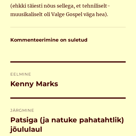
(ehkki täiesti nõus sellega, et tehniliselt-
muusikaliselt oli Valge Gospel väga hea).
Kommenteerimine on suletud
Navigeerimine
EELMINE
Kenny Marks
Eelmine
postitus:
JÄRGMINE
Patsiga (ja natuke pahatahtlik)
Järgmine
postitus:
jõululaul