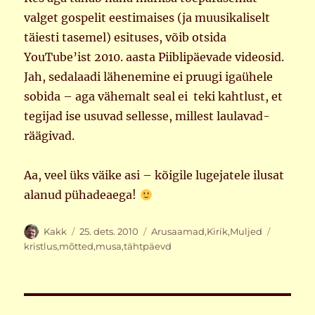
valget gospelit eestimaises (ja muusikaliselt
täiesti tasemel) esituses, võib otsida
YouTube’ist 2010. aasta Piiblipäevade videosid.
Jah, sedalaadi lähenemine ei pruugi igaühele
sobida – aga vähemalt seal ei teki kahtlust, et
tegijad ise usuvad sellesse, millest laulavad-
räägivad.
Aa, veel üks väike asi – kõigile lugejatele ilusat
alanud pühadeaega!
Autor
Postitatud
Rubriigid
Sildid
Kakk
25. dets. 2010
Arusaamad
,
Kirik
,
Muljed
kristlus
,
mõtted
,
musa
,
tähtpäevd