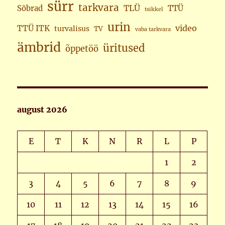
sürr
tarkvara
TLÜ
Sõbrad
TTÜ
tsikkel
urin
video
TTÜ ITK
turvalisus
TV
vaba tarkvara
ämbrid
üritused
õppetöö
august 2026
E
T
K
N
R
L
P
1
2
3
4
5
6
7
8
9
10
11
12
13
14
15
16