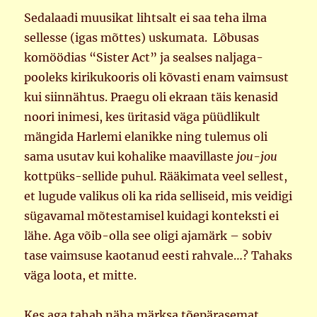
Sedalaadi muusikat lihtsalt ei saa teha ilma
sellesse (igas mõttes) uskumata. Lõbusas
komöödias “Sister Act” ja sealses naljaga-
pooleks kirikukooris oli kõvasti enam vaimsust
kui siinnähtus. Praegu oli ekraan täis kenasid
noori inimesi, kes üritasid väga püüdlikult
mängida Harlemi elanikke ning tulemus oli
sama usutav kui kohalike maavillaste
jou-jou
kottpüks-sellide puhul. Rääkimata veel sellest,
et lugude valikus oli ka rida selliseid, mis veidigi
sügavamal mõtestamisel kuidagi konteksti ei
lähe. Aga võib-olla see oligi ajamärk – sobiv
tase vaimsuse kaotanud eesti rahvale…? Tahaks
väga loota, et mitte.
Kes aga tahab näha märksa tõepärasemat