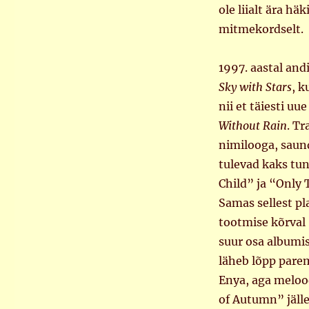
ole liialt ära hä
mitmekordselt.
1997. aastal and
Sky with Stars
, k
nii et täiesti uu
Without Rain
. Tr
nimilooga, saun
tulevad kaks tun
Child” ja “Only
Samas sellest pl
tootmise kõrval
suur osa albumis
läheb lõpp pare
Enya, aga meloo
of Autumn” jäll