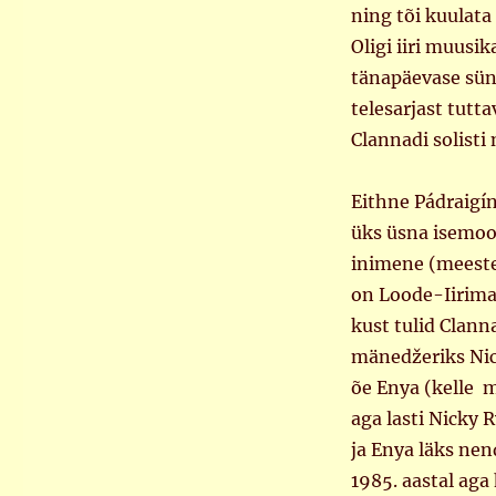
ning tõi kuulata
Oligi iiri muusik
tänapäevase sün
telesarjast tutta
Clannadi solisti
Eithne Pádraigí
üks üsna isemood
inimene (meeste
on Loode-Iirimaa
kust tulid Clann
mänedžeriks Nic
õe Enya (kelle m
aga lasti Nicky 
ja Enya läks nen
1985. aastal ag