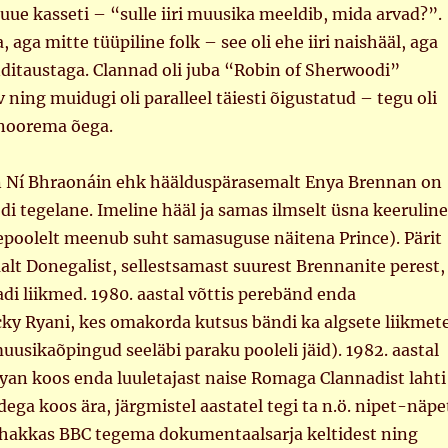
 uue kasseti – “sulle iiri muusika meeldib, mida arvad?”.
a, aga mitte tüüpiline folk – see oli ehe iiri naishääl, aga
ditaustaga. Clannad oli juba “Robin of Sherwoodi”
v ning muidugi oli paralleel täiesti õigustatud – tegu oli
 noorema õega.
n Ní Bhraonáin ehk häälduspärasemalt Enya Brennan on
i tegelane. Imeline hääl ja samas ilmselt üsna keeruline
poolelt meenub suht samasuguse näitena Prince). Pärit
lt Donegalist, sellestsamast suurest Brennanite perest,
adi liikmed. 1980. aastal võttis perebänd enda
ky Ryani, kes omakorda kutsus bändi ka algsete liikmet
uusikaõpingud seeläbi paraku pooleli jäid). 1982. aastal
Ryan koos enda luuletajast naise Romaga Clannadist lahti
dega koos ära, järgmistel aastatel tegi ta n.ö. nipet-näpe
a hakkas BBC tegema dokumentaalsarja keltidest ning