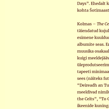
Days”. Ehedalt k
kohta Šotimaast 
Kolmas –
The Ce
täiendatud kujul 
esimene kuuldud 
albumite seas. 
muusika osakaal
kuigi meeldejääv
üleprodutseerimis
tapeeti minimaal
sees (näiteks fu
“Deireadh an Tu
meeldivad nimil
the Celts”, “To
ikeenide kuning