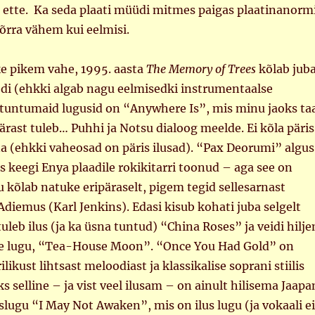
a ette. Ka seda plaati müüdi mitmes paigas plaatinanorm
õrra vähem kui eelmisi.
ke pikem vahe, 1995. aasta
The Memory of Trees
kõlab jub
di (ehkki algab nagu eelmisedki instrumentaalse
 tuntumaid lugusid on “Anywhere Is”, mis minu jaoks ta
rast tuleb… Puhhi ja Notsu dialoog meelde. Ei kõla päris
a (ehkki vaheosad on päris ilusad). “Pax Deorumi” algus
s keegi Enya plaadile rokikitarri toonud – aga see on
gu kõlab natuke eripäraselt, pigem tegid sellesarnast
Adiemus (Karl Jenkins). Edasi kisub kohati juba selgelt
tuleb ilus (ja ka üsna tuntud) “China Roses” ja veidi hilj
ne lugu, “Tea-House Moon”. “Once You Had Gold” on
ilikust lihtsast meloodiast ja klassikalise soprani stiilis
ks selline – ja vist veel ilusam – on ainult hilisema Jaapa
lugu “I May Not Awaken”, mis on ilus lugu (ja vokaali ei