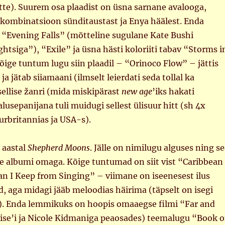
te). Suurem osa plaadist on üsna sarnane avalooga,
 kombinatsioon sünditaustast ja Enya häälest. Enda
“Evening Falls” (mõtteline sugulane Kate Bushi
tsiga”), “Exile” ja üsna hästi koloriiti tabav “Storms i
õige tuntum lugu siin plaadil – “Orinoco Flow” – jättis
a jätab siiamaani (ilmselt leierdati seda tollal ka
sellise žanri (mida miskipärast
new age
’iks hakati
usepanijana tuli muidugi sellest ülisuur hitt (sh 4x
urbritannias ja USA-s).
. aastal
Shepherd Moons
. Jälle on nimilugu alguses ning s
e albumi omaga. Kõige tuntumad on siit vist “Caribbean
an I Keep from Singing” – viimane on iseenesest ilus
ad, aga midagi jääb meloodias häirima (täpselt on isegi
s). Enda lemmikuks on hoopis omaaegse filmi “Far and
se’i ja Nicole Kidmaniga peaosades) teemalugu “Book o