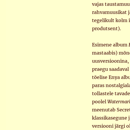
vajas taustamuusi
rahvamuusikat ja
tegelikult kolm 
produtsent).
Esimene album
mastaabis) mõnev
uusversioonina,
praegu saadaval
tõelise Enya al
paras nostalgial
tollastele tavad
poolel
Watermar
meenutab Secret
klassikasegune j
versiooni järgi o