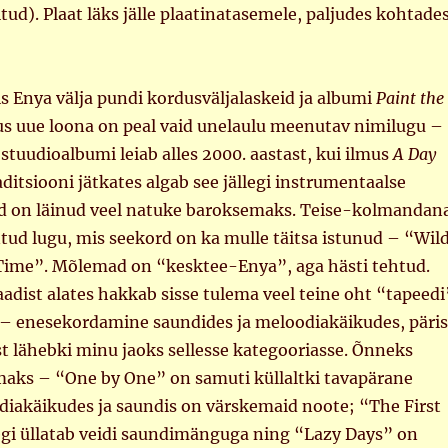
kitud). Plaat läks jälle plaatinatasemele, paljudes kohtade
is Enya välja pundi kordusväljalaskeid ja albumi
Paint the
us uue loona on peal vaid unelaulu meenutav nimilugu –
e stuudioalbumi leiab alles 2000. aastast, kui ilmus
A Day
aditsiooni jätkates algab see jällegi instrumentaalse
d on läinud veel natuke baroksemaks. Teise-kolmandan
tud lugu, mis seekord on ka mulle täitsa istunud – “Wil
 Time”. Mõlemad on “kesktee-Enya”, aga hästi tehtud.
aadist alates hakkab sisse tulema veel teine oht “tapeedi
 – enesekordamine saundides ja meloodiakäikudes, päris
t lähebki minu jaoks sellesse kategooriasse. Õnneks
maks – “One by One” on samuti küllaltki tavapärane
diakäikudes ja saundis on värskemaid noote; “The First
egi üllatab veidi saundimänguga ning “Lazy Days” on