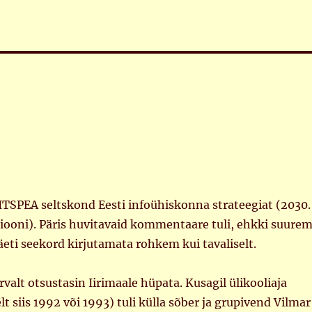
TSPEA seltskond Eesti infoühiskonna strateegiat (2030.
siooni). Päris huvitavaid kommentaare tuli, ehkki suure
eti seekord kirjutamata rohkem kui tavaliselt.
valt otsustasin Iirimaale hüpata. Kusagil ülikooliaja
t siis 1992 või 1993) tuli külla sõber ja grupivend Vilmar