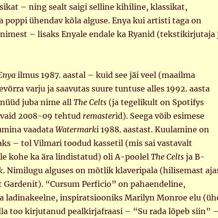
kat – ning sealt saigi selline kihiline, klassikat,
 poppi ühendav kõla alguse. Enya kui artisti taga on
inimest – lisaks Enyale endale ka Ryanid (tekstikirjutaja 
Enya
ilmus 1987. aastal – kuid see jäi veel (maailma
õrra varju ja saavutas suure tuntuse alles 1992. aasta
 nüüd juba nime all
The Celts
(ja tegelikult on Spotifys
 vaid 2008-09 tehtud
remaster
id). Seega võib esimese
bumina vaadata
Watermark
i 1988. aastast. Kuulamine on
aks – tol Vilmari toodud kassetil (mis sai vastavalt
ele kohe ka ära lindistatud) oli A-poolel
The Celts
ja B-
k
. Nimilugu alguses on mõtlik klaveripala (hilisemast aja
 Gardenit). “Cursum Perficio” on pahaendeline,
a ladinakeelne, inspiratsiooniks Marilyn Monroe elu (üh
lla too kirjutanud pealkirjafraasi – “Su rada lõpeb siin” 