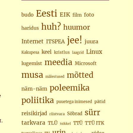
Eesti
EIK
budo
foto
film
huh?
huumor
haridus
jee!
Internet
juura
ITSPEA
Linux
keel
kristlus
Kakupesa
laagrid
meedia
lugemist
Microsoft
musa
mõtted
mälestused
poleemika
näm-näm
e
poliitika
pätid
puuetega inimesed
sürr
reisikirjad
Sõbrad
riistvara
t.
tarkvara
TLÜ
TTÜ
TTÜ ITK
tsikkel
urin