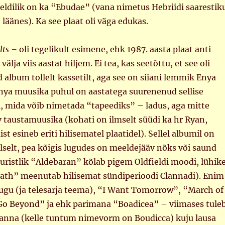
eldilik on ka “Ebudae” (vana nimetus Hebriidi saarestik
läänes). Ka see plaat oli väga edukas.
lts –
oli tegelikult esimene, ehk 1987. aasta plaat anti
välja viis aastat hiljem. Ei tea, kas seetõttu, et see oli
album tollelt kassetilt, aga see on siiani lemmik Enya
Enya muusika puhul on aastatega suurenenud sellise
, mida võib nimetada “tapeediks” – ladus, aga mitte
 taustamuusika (kohati on ilmselt süüdi ka hr Ryan,
t esineb eriti hilisematel plaatidel). Sellel albumil on
selt, pea kõigis lugudes on meeldejääv nõks või saund
turistlik “Aldebaran” kõlab pigem Oldfieldi moodi, lühik
ath” meenutab hilisemat sündiperioodi Clannadi). Enim
ugu (ja telesarja teema), “I Want Tomorrow”, “March of
 Go Beyond” ja ehk parimana “Boadicea” – viimases tule
anna (kelle tuntum nimevorm on Boudicca) kuju lausa