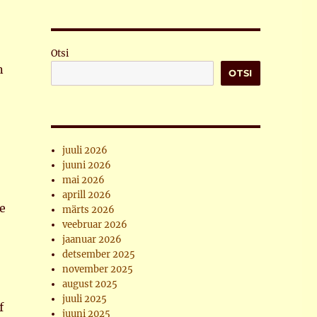
Otsi
n
OTSI
juuli 2026
juuni 2026
mai 2026
aprill 2026
ee
märts 2026
veebruar 2026
jaanuar 2026
detsember 2025
november 2025
august 2025
juuli 2025
f
juuni 2025