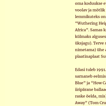
oma koduukse et
voolav ja mõtlik
lemmikuteks on 
“Wuthering Heigh
Africa”. Samas k
külmaks alguses j
üksjagu). Terve 
nimetama) ühe al
plaatinaplaat Su
Edasi tuleb 1991
sarnaneb eelmis
Blue” ja “How C
iiripärane balla
raske öelda, mi
Away” (Tom Crui