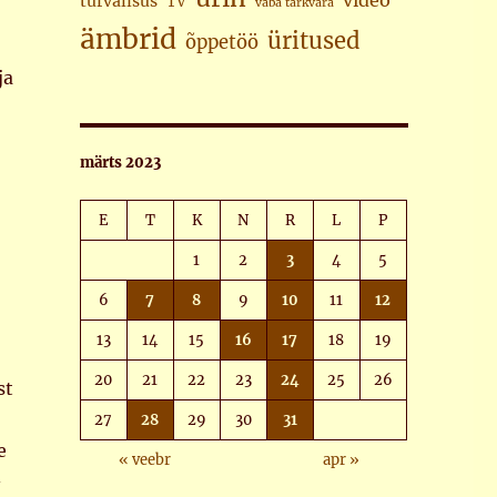
video
turvalisus
TV
vaba tarkvara
ämbrid
üritused
õppetöö
ja
märts 2023
E
T
K
N
R
L
P
1
2
3
4
5
6
7
8
9
10
11
12
13
14
15
16
17
18
19
20
21
22
23
24
25
26
st
27
28
29
30
31
e
« veebr
apr »
–