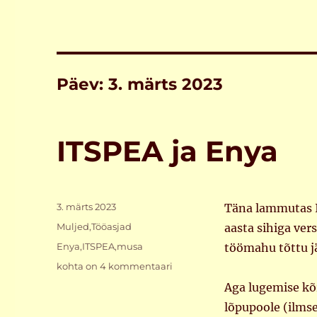
Päev:
3. märts 2023
ITSPEA ja Enya
Postitatud
3. märts 2023
Täna lammutas I
Rubriigid
Muljed
,
Tööasjad
aasta sihiga ver
Sildid
Enya
,
ITSPEA
,
musa
töömahu tõttu jä
ITSPEA
kohta on 4 kommentaari
ja
Aga lugemise kõr
Enya
lõpupoole (ilmsel