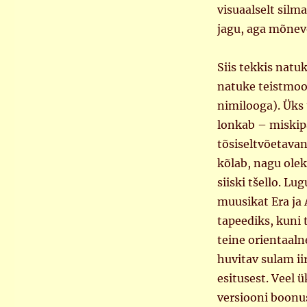
visuaalselt silm
jagu, aga mõnev
Siis tekkis natu
natuke teistmoo
nimilooga). Üks
lonkab – miskipä
tõsiseltvõetavan
kõlab, nagu olek
siiski tšello. Lu
muusikat Era ja 
tapeediks, kuni 
teine orientaal
huvitav sulam iir
esitusest. Veel ü
versiooni boonus