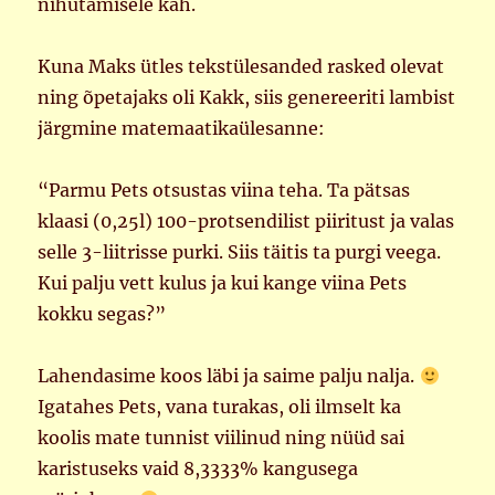
nihutamisele kah.
Kuna Maks ütles tekstülesanded rasked olevat
ning õpetajaks oli Kakk, siis genereeriti lambist
järgmine matemaatikaülesanne:
“Parmu Pets otsustas viina teha. Ta pätsas
klaasi (0,25l) 100-protsendilist piiritust ja valas
selle 3-liitrisse purki. Siis täitis ta purgi veega.
Kui palju vett kulus ja kui kange viina Pets
kokku segas?”
Lahendasime koos läbi ja saime palju nalja.
Igatahes Pets, vana turakas, oli ilmselt ka
koolis mate tunnist viilinud ning nüüd sai
karistuseks vaid 8,3333% kangusega