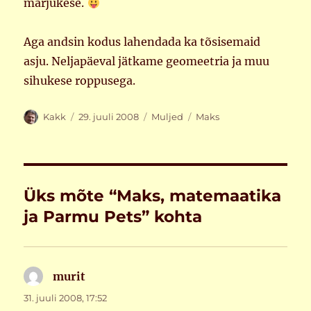
märjukese.
Aga andsin kodus lahendada ka tõsisemaid
asju. Neljapäeval jätkame geomeetria ja muu
sihukese roppusega.
Autor
Postitatud
Rubriigid
Sildid
Kakk
29. juuli 2008
Muljed
Maks
Üks mõte “Maks, matemaatika
ja Parmu Pets” kohta
murit
ütleb:
31. juuli 2008, 17:52