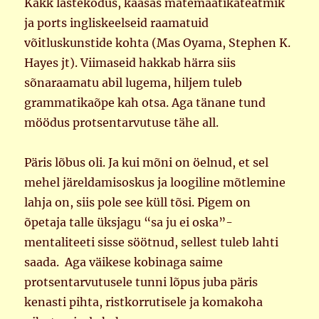
Kakk lastekodus, kaasas matemaatikateatmik
ja ports ingliskeelseid raamatuid
võitluskunstide kohta (Mas Oyama, Stephen K.
Hayes jt). Viimaseid hakkab härra siis
sõnaraamatu abil lugema, hiljem tuleb
grammatikaõpe kah otsa. Aga tänane tund
möödus protsentarvutuse tähe all.
Päris lõbus oli. Ja kui mõni on öelnud, et sel
mehel järeldamisoskus ja loogiline mõtlemine
lahja on, siis pole see küll tõsi. Pigem on
õpetaja talle üksjagu “sa ju ei oska”-
mentaliteeti sisse söötnud, sellest tuleb lahti
saada. Aga väikese kobinaga saime
protsentarvutusele tunni lõpus juba päris
kenasti pihta, ristkorrutisele ja komakoha