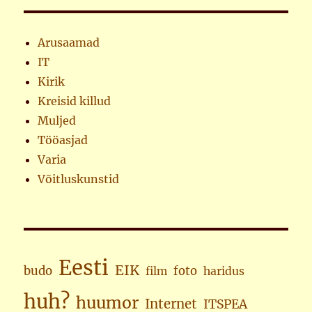
Arusaamad
IT
Kirik
Kreisid killud
Muljed
Tööasjad
Varia
Võitluskunstid
Eesti
EIK
budo
foto
haridus
film
huh?
huumor
Internet
ITSPEA