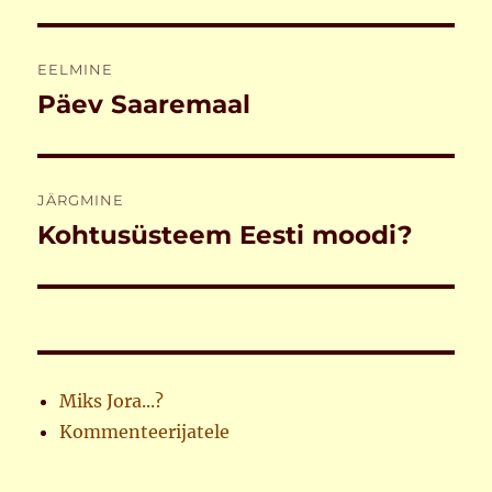
Navigeerimine
EELMINE
Päev Saaremaal
Eelmine
postitus:
JÄRGMINE
Kohtusüsteem Eesti moodi?
Järgmine
postitus:
Miks Jora...?
Kommenteerijatele