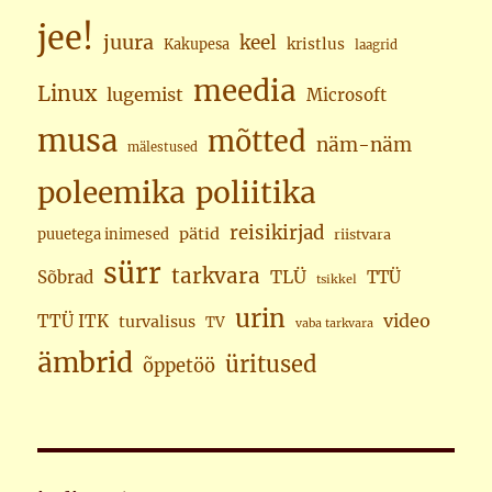
jee!
juura
keel
kristlus
Kakupesa
laagrid
meedia
Linux
lugemist
Microsoft
musa
mõtted
näm-näm
mälestused
poleemika
poliitika
reisikirjad
pätid
puuetega inimesed
riistvara
sürr
tarkvara
TLÜ
Sõbrad
TTÜ
tsikkel
urin
video
TTÜ ITK
turvalisus
TV
vaba tarkvara
ämbrid
üritused
õppetöö