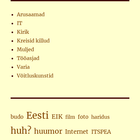
Arusaamad
IT
Kirik
Kreisid killud
Muljed
Tööasjad
Varia
Võitluskunstid
Eesti
EIK
budo
foto
haridus
film
huh?
huumor
Internet
ITSPEA