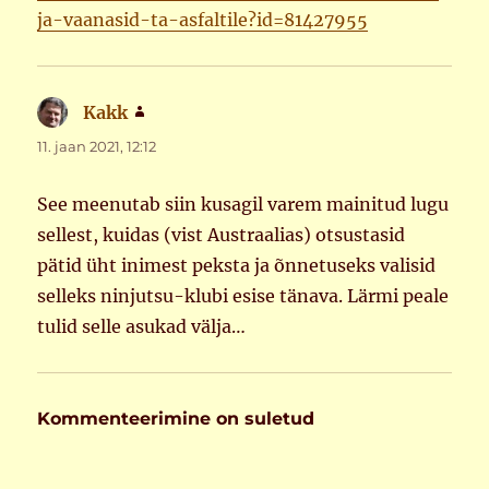
ja-vaanasid-ta-asfaltile?id=81427955
Kakk
ütleb:
11. jaan 2021, 12:12
See meenutab siin kusagil varem mainitud lugu
sellest, kuidas (vist Austraalias) otsustasid
pätid üht inimest peksta ja õnnetuseks valisid
selleks ninjutsu-klubi esise tänava. Lärmi peale
tulid selle asukad välja…
Kommenteerimine on suletud