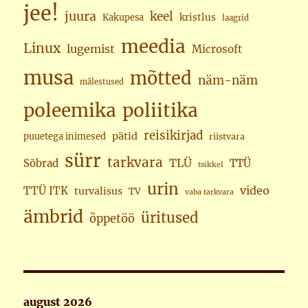
jee!
juura
keel
kristlus
Kakupesa
laagrid
meedia
Linux
lugemist
Microsoft
musa
mõtted
näm-näm
mälestused
poleemika
poliitika
reisikirjad
pätid
puuetega inimesed
riistvara
sürr
tarkvara
TLÜ
Sõbrad
TTÜ
tsikkel
urin
video
TTÜ ITK
turvalisus
TV
vaba tarkvara
ämbrid
üritused
õppetöö
august 2026