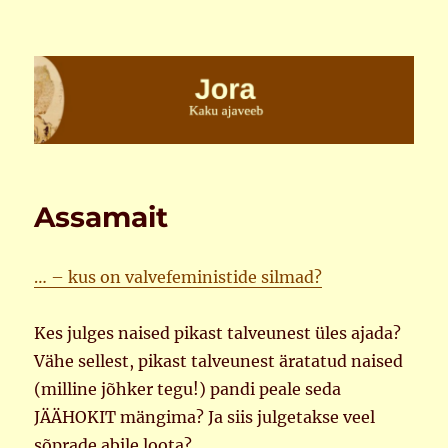
Jora
Assamait
… – kus on valvefeministide silmad?
Kes julges naised pikast talveunest üles ajada?
Vähe sellest, pikast talveunest äratatud naised
(milline jõhker tegu!) pandi peale seda
JÄÄHOKIT mängima? Ja siis julgetakse veel
sõprade abile loota?