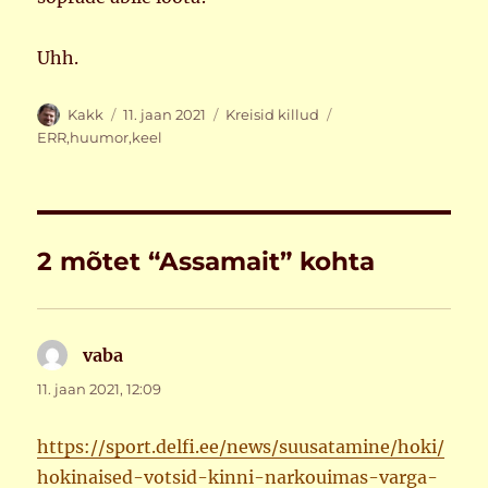
Uhh.
Autor
Postitatud
Rubriigid
Sildid
Kakk
11. jaan 2021
Kreisid killud
ERR
,
huumor
,
keel
2 mõtet “Assamait” kohta
vaba
ütleb:
11. jaan 2021, 12:09
https://sport.delfi.ee/news/suusatamine/hoki/
hokinaised-votsid-kinni-narkouimas-varga-