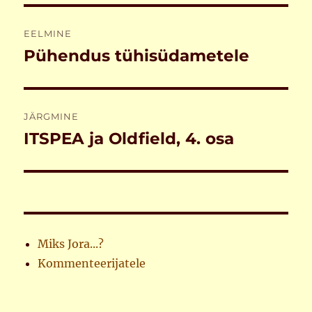
Navigeerimine
EELMINE
Pühendus tühisüdametele
Eelmine
postitus:
JÄRGMINE
ITSPEA ja Oldfield, 4. osa
Järgmine
postitus:
Miks Jora...?
Kommenteerijatele