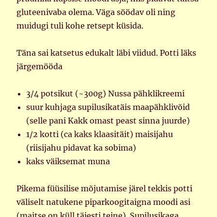
gluteenivaba olema. Väga söödav oli ning
muidugi tuli kohe retsept küsida.
Täna sai katsetus edukalt läbi viidud. Potti läks
järgemööda
3/4 potsikut (~300g) Nussa pähklikreemi
suur kuhjaga supilusikatäis maapähklivõid
(selle pani Kakk omast peast sinna juurde)
1/2 kotti (ca kaks klaasitäit) maisijahu
(riisijahu pidavat ka sobima)
kaks väiksemat muna
Pikema füüsilise mõjutamise järel tekkis potti
väliselt natukene piparkoogitaigna moodi asi
(maitse on küll täiesti teine). Supilusikaga