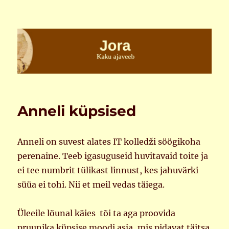
Jora
Anneli küpsised
Anneli on suvest alates IT kolledži söögikoha
perenaine. Teeb igasuguseid huvitavaid toite ja
ei tee numbrit tülikast linnust, kes jahuvärki
süüa ei tohi. Nii et meil vedas täiega.
Üleeile lõunal käies tõi ta aga proovida
pruunika küpsise moodi asja, mis pidavat täitsa