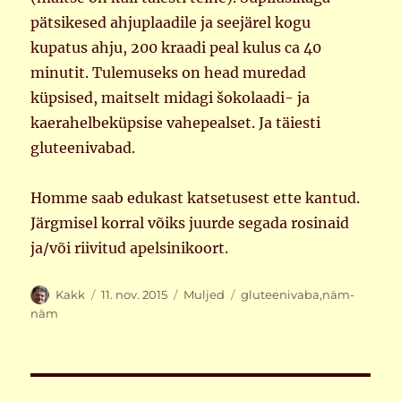
pätsikesed ahjuplaadile ja seejärel kogu
kupatus ahju, 200 kraadi peal kulus ca 40
minutit. Tulemuseks on head muredad
küpsised, maitselt midagi šokolaadi- ja
kaerahelbeküpsise vahepealset. Ja täiesti
gluteenivabad.
Homme saab edukast katsetusest ette kantud.
Järgmisel korral võiks juurde segada rosinaid
ja/või riivitud apelsinikoort.
Autor
Postitatud
Rubriigid
Sildid
Kakk
11. nov. 2015
Muljed
gluteenivaba
,
näm-
näm
Navigeerimine