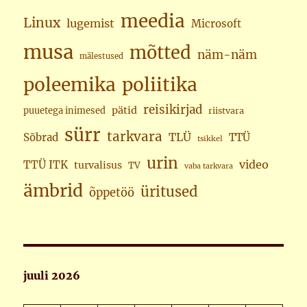
meedia
Linux
lugemist
Microsoft
musa
mõtted
näm-näm
mälestused
poleemika
poliitika
reisikirjad
pätid
puuetega inimesed
riistvara
sürr
tarkvara
TLÜ
Sõbrad
TTÜ
tsikkel
urin
video
TTÜ ITK
turvalisus
TV
vaba tarkvara
ämbrid
üritused
õppetöö
juuli 2026