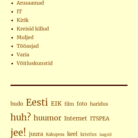
Arusaamad
IT
Kirik
Kreisid killud
Muljed
Tööasjad
Varia
Võitluskunstid
Eesti
EIK
budo
foto
haridus
film
huh?
huumor
Internet
ITSPEA
jee!
juura
keel
kristlus
Kakupesa
laagrid