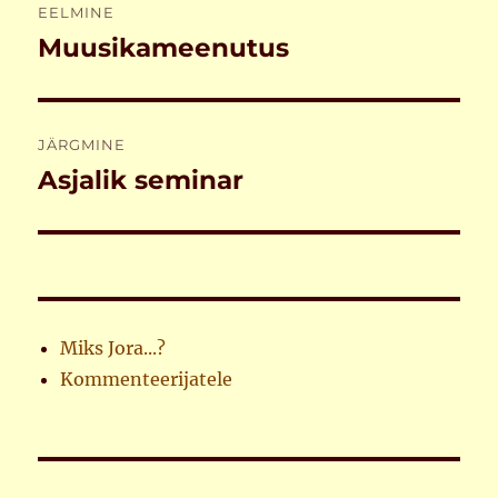
EELMINE
Muusikameenutus
Eelmine
postitus:
JÄRGMINE
Asjalik seminar
Järgmine
postitus:
Miks Jora...?
Kommenteerijatele