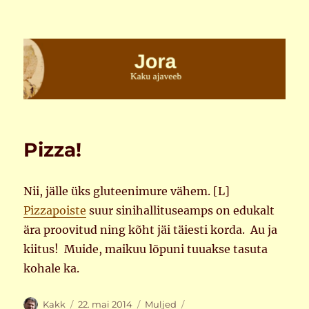
Jora
Pizza!
Nii, jälle üks gluteenimure vähem. [L]
Pizzapoiste
suur sinihallituseamps on edukalt
ära proovitud ning kõht jäi täiesti korda. Au ja
kiitus! Muide, maikuu lõpuni tuuakse tasuta
kohale ka.
Autor
Postitatud
Rubriigid
Sildid
Kakk
22. mai 2014
Muljed