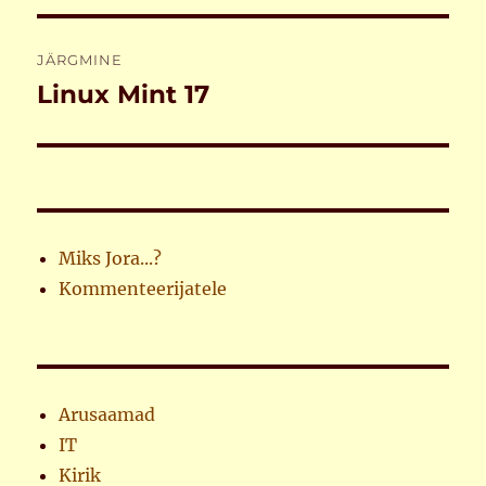
JÄRGMINE
Linux Mint 17
Järgmine
postitus:
Miks Jora...?
Kommenteerijatele
Arusaamad
IT
Kirik