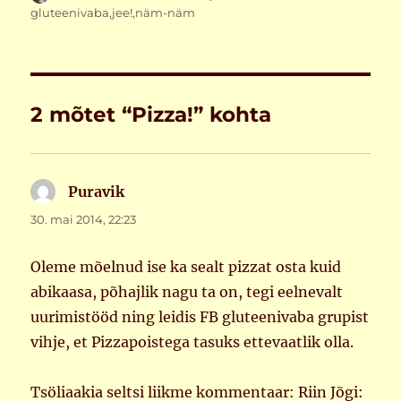
gluteenivaba
,
jee!
,
näm-näm
2 mõtet “Pizza!” kohta
Puravik
ütleb:
30. mai 2014, 22:23
Oleme mõelnud ise ka sealt pizzat osta kuid
abikaasa, põhajlik nagu ta on, tegi eelnevalt
uurimistööd ning leidis FB gluteenivaba grupist
vihje, et Pizzapoistega tasuks ettevaatlik olla.
Tsöliaakia seltsi liikme kommentaar: Riin Jõgi: