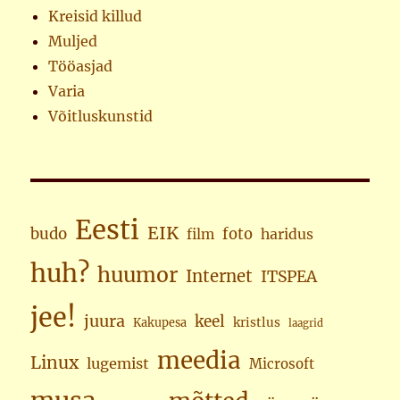
Kreisid killud
Muljed
Tööasjad
Varia
Võitluskunstid
Eesti
EIK
budo
foto
haridus
film
huh?
huumor
Internet
ITSPEA
jee!
juura
keel
kristlus
Kakupesa
laagrid
meedia
Linux
lugemist
Microsoft