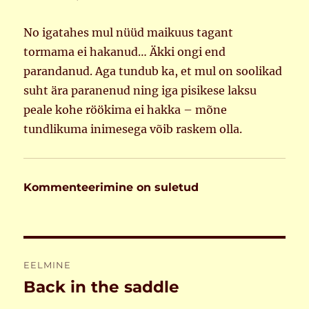
No igatahes mul nüüd maikuus tagant
tormama ei hakanud… Äkki ongi end
parandanud. Aga tundub ka, et mul on soolikad
suht ära paranenud ning iga pisikese laksu
peale kohe röökima ei hakka – mõne
tundlikuma inimesega võib raskem olla.
Kommenteerimine on suletud
Navigeerimine
EELMINE
Back in the saddle
Eelmine
postitus: