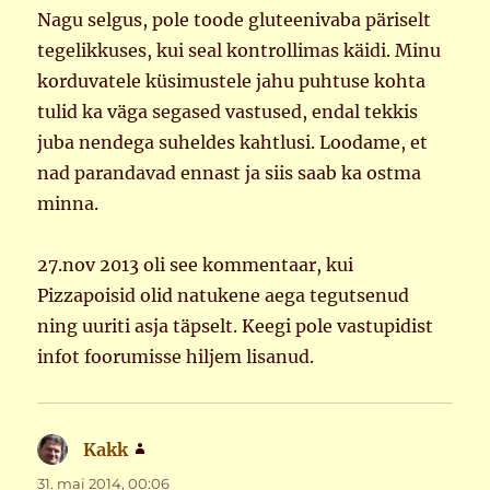
Nagu selgus, pole toode gluteenivaba päriselt
tegelikkuses, kui seal kontrollimas käidi. Minu
korduvatele küsimustele jahu puhtuse kohta
tulid ka väga segased vastused, endal tekkis
juba nendega suheldes kahtlusi. Loodame, et
nad parandavad ennast ja siis saab ka ostma
minna.
27.nov 2013 oli see kommentaar, kui
Pizzapoisid olid natukene aega tegutsenud
ning uuriti asja täpselt. Keegi pole vastupidist
infot foorumisse hiljem lisanud.
Kakk
ütleb:
31. mai 2014, 00:06