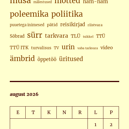
musa
mõtted
näm-näm
mälestused
poleemika
poliitika
reisikirjad
pätid
puuetega inimesed
riistvara
sürr
tarkvara
TLÜ
Sõbrad
TTÜ
tsikkel
urin
video
TTÜ ITK
turvalisus
TV
vaba tarkvara
ämbrid
üritused
õppetöö
august 2026
E
T
K
N
R
L
P
1
2