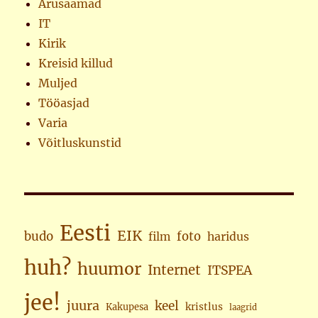
Arusaamad
IT
Kirik
Kreisid killud
Muljed
Tööasjad
Varia
Võitluskunstid
Eesti
EIK
budo
foto
haridus
film
huh?
huumor
Internet
ITSPEA
jee!
juura
keel
kristlus
Kakupesa
laagrid