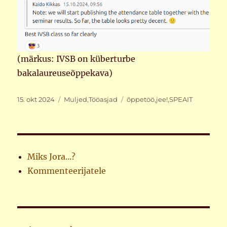
(märkus: IVSB on küberturbe
bakalaureuseõppekava)
Postitatud
Rubriigid
Sildid
15. okt 2024
Muljed
,
Tööasjad
õppetöö
,
jee!
,
SPEAIT
Miks Jora...?
Kommenteerijatele