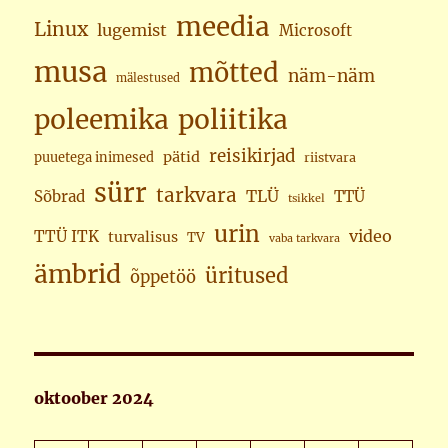
meedia
Linux
lugemist
Microsoft
musa
mõtted
näm-näm
mälestused
poleemika
poliitika
reisikirjad
pätid
puuetega inimesed
riistvara
sürr
tarkvara
TLÜ
Sõbrad
TTÜ
tsikkel
urin
video
TTÜ ITK
turvalisus
TV
vaba tarkvara
ämbrid
üritused
õppetöö
oktoober 2024