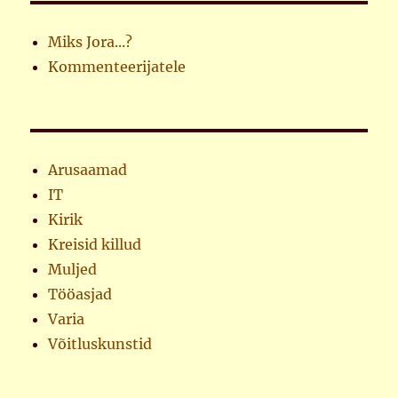
Miks Jora...?
Kommenteerijatele
Arusaamad
IT
Kirik
Kreisid killud
Muljed
Tööasjad
Varia
Võitluskunstid