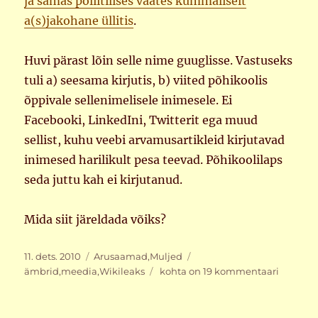
ja samas poliitilises vaates kummaliselt
a(s)jakohane üllitis
.
Huvi pärast lõin selle nime guuglisse. Vastuseks
tuli a) seesama kirjutis, b) viited põhikoolis
õppivale sellenimelisele inimesele. Ei
Facebooki, LinkedIni, Twitterit ega muud
sellist, kuhu veebi arvamusartikleid kirjutavad
inimesed harilikult pesa teevad. Põhikoolilaps
seda juttu kah ei kirjutanud.
Mida siit järeldada võiks?
Postitatud
Rubriigid
Sildid
11. dets. 2010
Arusaamad
,
Muljed
Huvitav…
ämbrid
,
meedia
,
Wikileaks
kohta on 19 kommentaari