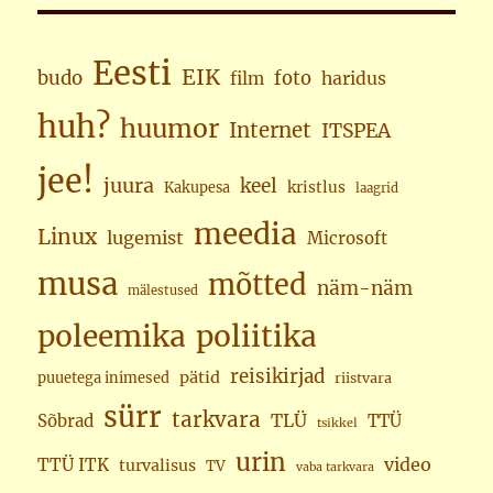
Eesti
EIK
budo
foto
haridus
film
huh?
huumor
Internet
ITSPEA
jee!
juura
keel
kristlus
Kakupesa
laagrid
meedia
Linux
lugemist
Microsoft
musa
mõtted
näm-näm
mälestused
poleemika
poliitika
reisikirjad
pätid
puuetega inimesed
riistvara
sürr
tarkvara
TLÜ
Sõbrad
TTÜ
tsikkel
urin
video
TTÜ ITK
turvalisus
TV
vaba tarkvara