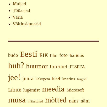
Muljed
Tööasjad
Varia
Võitluskunstid
Eesti
EIK
budo
foto
haridus
film
huh?
huumor
Internet
ITSPEA
jee!
juura
keel
kristlus
Kakupesa
laagrid
meedia
Linux
lugemist
Microsoft
musa
mõtted
näm-näm
mälestused