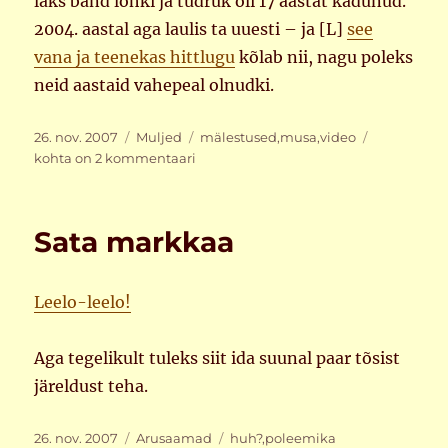
läks bänd lõhki ja tüdruk oli 17 aastat kadunud.
2004. aastal aga laulis ta uuesti – ja [L]
see
vana ja teenekas hittlugu
kõlab nii, nagu poleks
neid aastaid vahepeal olnudki.
Postitatud
Rubriigid
Sildid
Ikka
26. nov. 2007
Muljed
mälestused
,
musa
,
video
veel
kohta on 2 kommentaari
musa
Sata markkaa
Leelo-leelo!
Aga tegelikult tuleks siit ida suunal paar tõsist
järeldust teha.
Postitatud
Rubriigid
Sildid
26. nov. 2007
Arusaamad
huh?
,
poleemika