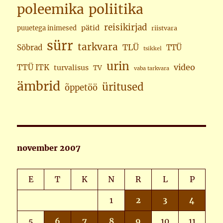
poleemika
poliitika
reisikirjad
pätid
puuetega inimesed
riistvara
sürr
tarkvara
TLÜ
Sõbrad
TTÜ
tsikkel
urin
video
TTÜ ITK
turvalisus
TV
vaba tarkvara
ämbrid
üritused
õppetöö
november 2007
E
T
K
N
R
L
P
1
2
3
4
5
6
7
8
9
10
11