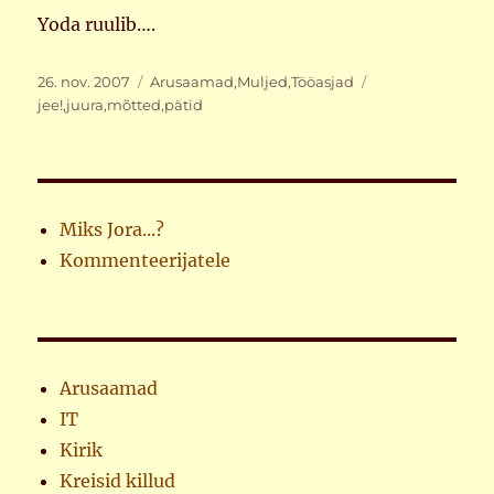
Yoda ruulib….
Postitatud
Rubriigid
Sildid
26. nov. 2007
Arusaamad
,
Muljed
,
Tööasjad
jee!
,
juura
,
mõtted
,
pätid
Miks Jora...?
Kommenteerijatele
Arusaamad
IT
Kirik
Kreisid killud