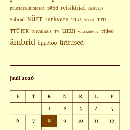
reisikirjad
pätid
puuetega inimesed
riistvara
sürr
tarkvara
TLÜ
Sõbrad
TTÜ
tsikkel
urin
video
TTÜ ITK
turvalisus
TV
vaba tarkvara
ämbrid
üritused
õppetöö
juuli 2026
E
T
K
N
R
L
P
1
2
3
4
5
6
7
8
9
10
11
12