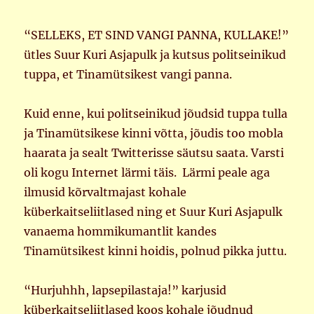
“SELLEKS, ET SIND VANGI PANNA, KULLAKE!”
ütles Suur Kuri Asjapulk ja kutsus politseinikud
tuppa, et Tinamütsikest vangi panna.
Kuid enne, kui politseinikud jõudsid tuppa tulla
ja Tinamütsikese kinni võtta, jõudis too mobla
haarata ja sealt Twitterisse säutsu saata. Varsti
oli kogu Internet lärmi täis. Lärmi peale aga
ilmusid kõrvaltmajast kohale
küberkaitseliitlased ning et Suur Kuri Asjapulk
vanaema hommikumantlit kandes
Tinamütsikest kinni hoidis, polnud pikka juttu.
“Hurjuhhh, lapsepilastaja!” karjusid
küberkaitseliitlased koos kohale jõudnud