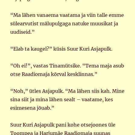
“Ma lähen vanaema vaatama ja viin talle emme
sülearvutist mälupulgaga natuke muusikat ja
uudiseid.”
“Elab ta kaugel?” küsis Suur Kuri Asjapulk.
“Oh ei!”, vastas Tinamütsike. “Tema maja asub
otse Raadiomaja kõrval kesklinnas.”
“Noh,” ütles Asjapulk. “Ma lähen siis kah. Mine
sina siit ja mina lähen sealt – vaatame, kes
esimesena jõuab.”
Suur Kuri Asjapulk pani kohe otsejoones üle
Toompea ja Harjumäe Raadiomaja suunas