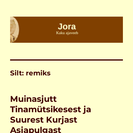
Jora
Silt:
remiks
Muinasjutt
Tinamütsikesest ja
Suurest Kurjast
Asjapulgast