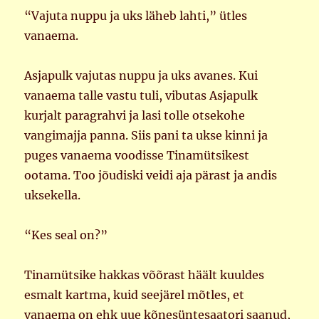
“Vajuta nuppu ja uks läheb lahti,” ütles
vanaema.
Asjapulk vajutas nuppu ja uks avanes. Kui
vanaema talle vastu tuli, vibutas Asjapulk
kurjalt paragrahvi ja lasi tolle otsekohe
vangimajja panna. Siis pani ta ukse kinni ja
puges vanaema voodisse Tinamütsikest
ootama. Too jõudiski veidi aja pärast ja andis
uksekella.
“Kes seal on?”
Tinamütsike hakkas võõrast häält kuuldes
esmalt kartma, kuid seejärel mõtles, et
vanaema on ehk uue kõnesüntesaatori saanud,