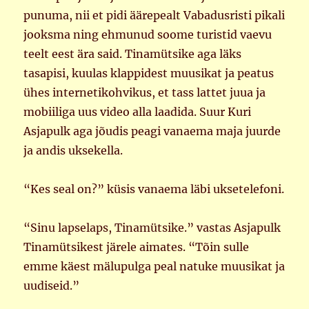
punuma, nii et pidi äärepealt Vabadusristi pikali
jooksma ning ehmunud soome turistid vaevu
teelt eest ära said. Tinamütsike aga läks
tasapisi, kuulas klappidest muusikat ja peatus
ühes internetikohvikus, et tass lattet juua ja
mobiiliga uus video alla laadida. Suur Kuri
Asjapulk aga jõudis peagi vanaema maja juurde
ja andis uksekella.
“Kes seal on?” küsis vanaema läbi uksetelefoni.
“Sinu lapselaps, Tinamütsike.” vastas Asjapulk
Tinamütsikest järele aimates. “Tõin sulle
emme käest mälupulga peal natuke muusikat ja
uudiseid.”