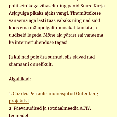
politseinikega vihaselt ning panid Suure Kurja
Asjapulga pikaks ajaks vangi. Tinamütsikese
vanaema aga lasti taas vabaks ning nad said
koos ema mälupulgalt muusikat kuulata ja
uudiseid lugeda. Mõne aja pärast sai vanaema
ka internetiühenduse tagasi.
Ja kui nad pole ära surnud, siis elavad nad
siiamaani õnnelikult.
Algallikad:
1.
Charles Perrault’ muinasjutud Gutenbergi
projektist
2. Päevauudised ja sotsiaalmeedia ACTA
teemadel