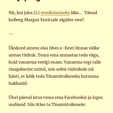
Nii, kui juba [L]
remiksimiseks
läks… Tänud
kolleeg Margus Ernitsale algidee eest!
—
Ükskord ammu elas ühes e-Eesti linnas väike
armas tüdruk. Tema ema armastas teda väga,
kuid vanaema veelgi enam. Vanaema tegi talle
tinapaberist mütsi, mis sobis tüdrukule nii
hästi, et kõik teda Tinamütsikeseks kutsuma
hakkasid.
Ühel päeval istus tema ema Facebookis ja luges
uudiseid. Siis ütles ta Tinamütsikesele: