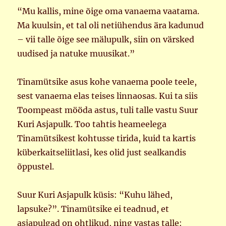
“Mu kallis, mine õige oma vanaema vaatama.
Ma kuulsin, et tal oli netiühendus ära kadunud
– vii talle õige see mälupulk, siin on värsked
uudised ja natuke muusikat.”
Tinamütsike asus kohe vanaema poole teele,
sest vanaema elas teises linnaosas. Kui ta siis
Toompeast mööda astus, tuli talle vastu Suur
Kuri Asjapulk. Too tahtis heameelega
Tinamütsikest kohtusse tirida, kuid ta kartis
küberkaitseliitlasi, kes olid just sealkandis
õppustel.
Suur Kuri Asjapulk küsis: “Kuhu lähed,
lapsuke?”. Tinamütsike ei teadnud, et
asjapulgad on ohtlikud, ning vastas talle: