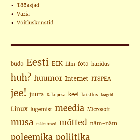
Tööasjad
Varia
Võitluskunstid
Eesti
EIK
budo
foto
haridus
film
huh?
huumor
Internet
ITSPEA
jee!
juura
keel
kristlus
Kakupesa
laagrid
meedia
Linux
lugemist
Microsoft
musa
mõtted
näm-näm
mälestused
poleemika
poliitika