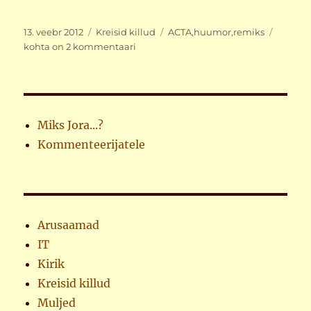
Postitatud
Rubriigid
Sildid
Muinas
13. veebr 2012
Kreisid killud
ACTA
,
huumor
,
remiks
Tinamü
kohta on 2 kommentaari
ja
Suures
Kurjast
Asjapul
Miks Jora...?
Kommenteerijatele
Arusaamad
IT
Kirik
Kreisid killud
Muljed