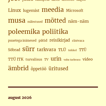
meedia
Linux
lugemist
Microsoft
musa
mõtted
näm-näm
mälestused
poleemika
poliitika
reisikirjad
pätid
puuetega inimesed
riistvara
sürr
tarkvara
TLÜ
Sõbrad
TTÜ
tsikkel
urin
video
TTÜ ITK
turvalisus
TV
vaba tarkvara
ämbrid
üritused
õppetöö
august 2026