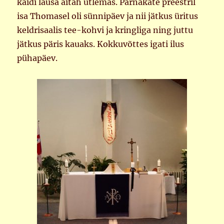
käidi lausa aitäh ütlemas. Pärnakate preestril
isa Thomasel oli sünnipäev ja nii jätkus üritus
keldrisaalis tee-kohvi ja kringliga ning juttu
jätkus päris kauaks. Kokkuvõttes igati ilus
pühapäev.