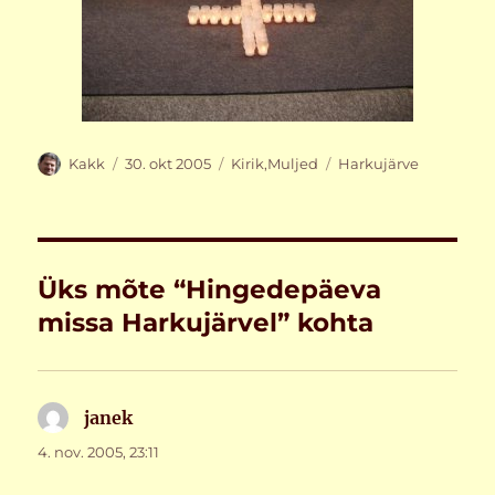
Autor
Postitatud
Rubriigid
Sildid
Kakk
30. okt 2005
Kirik
,
Muljed
Harkujärve
Üks mõte “Hingedepäeva
missa Harkujärvel” kohta
janek
ütleb:
4. nov. 2005, 23:11