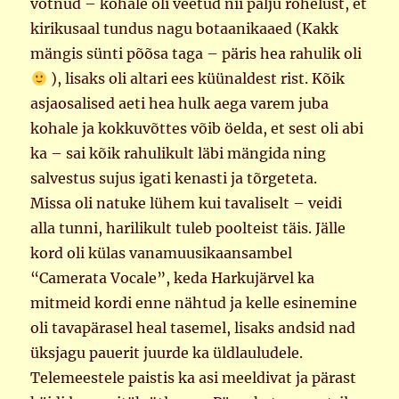
võtnud – kohale oli veetud nii palju rohelust, et
kirikusaal tundus nagu botaanikaaed (Kakk
mängis sünti põõsa taga – päris hea rahulik oli
), lisaks oli altari ees küünaldest rist. Kõik
asjaosalised aeti hea hulk aega varem juba
kohale ja kokkuvõttes võib öelda, et sest oli abi
ka – sai kõik rahulikult läbi mängida ning
salvestus sujus igati kenasti ja tõrgeteta.
Missa oli natuke lühem kui tavaliselt – veidi
alla tunni, harilikult tuleb poolteist täis. Jälle
kord oli külas vanamuusikaansambel
“Camerata Vocale”, keda Harkujärvel ka
mitmeid kordi enne nähtud ja kelle esinemine
oli tavapärasel heal tasemel, lisaks andsid nad
üksjagu pauerit juurde ka üldlauludele.
Telemeestele paistis ka asi meeldivat ja pärast