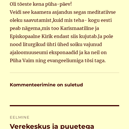
Oli tõeste kena püha-päev!
Veidi see kaamera asjandus segas meditatiivse
oleku saavutamist,kuid mis teha- kogu eesti
peab nägema,mis too Karismaatiline ja
Episkopaalne Kirik endast siis kujutab.Ja pole
nood liturgikud ühti ühed soiku vajunud
ajaloomuuseumi eksponaadid ja ka neil on
Püha Vaim ning evangeeliumiga tõsi taga.
Kommenteerimine on suletud
Navigeerimine
EELMINE
Verekeskus ja puuetega
Eelmine