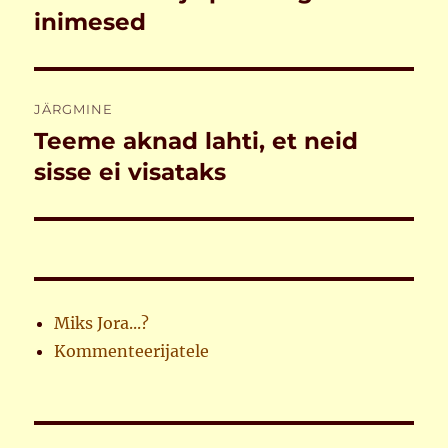
postitus:
inimesed
JÄRGMINE
Teeme aknad lahti, et neid
Järgmine
postitus:
sisse ei visataks
Miks Jora...?
Kommenteerijatele