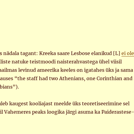
s nädala tagant: Kreeka saare Lesbose elanikud [L]
ei ole
elliste natuke teistmoodi naisterahvastega ühel viisil
ailmas levinud ameerika keeles on igatahes üks ja sama
auses “the staff had two Athenians, one Corinthian and 
bians”).
uleb kaugest kooliajast meelde üks teoretiseerimine sel
il Vahemeres peaks loogika järgi asuma ka Paiderastese