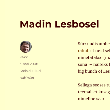
Madin Lesbosel
Sürr uudis umbe
rahul
, et neid s
Autor
Kakk
nimetatakse (ma
Postitatud
3. mai 2008
sõna – näiteks l
Rubriigid
Kreisid killud
big bunch of Les
Sildid
huh?
,
sürr
Sellega seoses t
teemal, et kusag
nimeline saar…