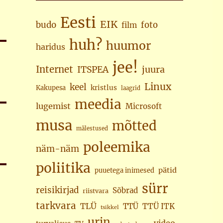
Eesti
EIK
budo
foto
film
huh?
huumor
haridus
jee!
Internet
juura
ITSPEA
Linux
keel
kristlus
Kakupesa
laagrid
meedia
lugemist
Microsoft
musa
mõtted
mälestused
poleemika
näm-näm
poliitika
pätid
puuetega inimesed
sürr
reisikirjad
Sõbrad
riistvara
tarkvara
TLÜ
TTÜ
TTÜ ITK
tsikkel
urin