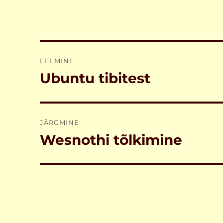
Navigeerimine
EELMINE
Ubuntu tibitest
Eelmine
postitus:
JÄRGMINE
Wesnothi tõlkimine
Järgmine
postitus: