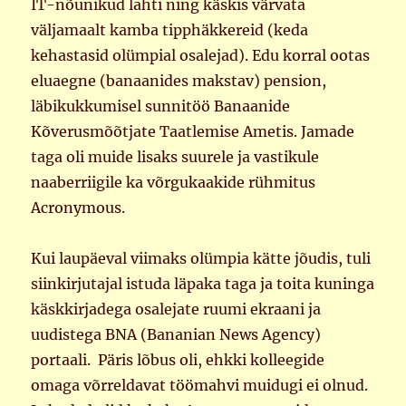
IT-nõunikud lahti ning käskis värvata
väljamaalt kamba tipphäkkereid (keda
kehastasid olümpial osalejad). Edu korral ootas
eluaegne (banaanides makstav) pension,
läbikukkumisel sunnitöö Banaanide
Kõverusmõõtjate Taatlemise Ametis. Jamade
taga oli muide lisaks suurele ja vastikule
naaberriigile ka võrgukaakide rühmitus
Acronymous.
Kui laupäeval viimaks olümpia kätte jõudis, tuli
siinkirjutajal istuda läpaka taga ja toita kuninga
käskkirjadega osalejate ruumi ekraani ja
uudistega BNA (Bananian News Agency)
portaali. Päris lõbus oli, ehkki kolleegide
omaga võrreldavat töömahvi muidugi ei olnud.