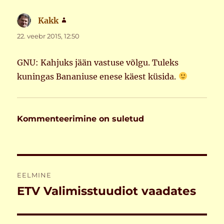
Kakk
ütleb:
22. veebr 2015, 12:50
GNU: Kahjuks jään vastuse võlgu. Tuleks
kuningas Bananiuse enese käest küsida.
Kommenteerimine on suletud
Navigeerimine
EELMINE
ETV Valimisstuudiot vaadates
Eelmine
postitus: