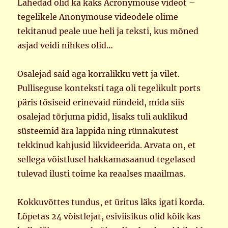
Lahedad olid ka kaks Acronymouse videot –
tegelikele Anonymouse videodele olime
tekitanud peale uue heli ja teksti, kus mõned
asjad veidi nihkes olid…
Osalejad said aga korralikku vett ja vilet.
Pulliseguse konteksti taga oli tegelikult ports
päris tõsiseid erinevaid ründeid, mida siis
osalejad tõrjuma pidid, lisaks tuli auklikud
süsteemid ära lappida ning rünnakutest
tekkinud kahjusid likvideerida. Arvata on, et
sellega võistlusel hakkamasaanud tegelased
tulevad ilusti toime ka reaalses maailmas.
Kokkuvõttes tundus, et üritus läks igati korda.
Lõpetas 24 võistlejat, esiviisikus olid kõik kas