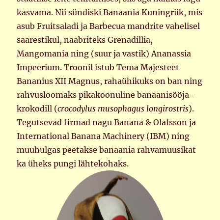
kasvama. Nii sündiski Banaania Kuningriik, mis
asub Fruitsaladi ja Barbecua mandrite vahelisel
saarestikul, naabriteks Grenadillia,
Mangomania ning (suur ja vastik) Ananassia
Impeerium. Troonil istub Tema Majesteet
Bananius XII Magnus, rahaühikuks on ban ning
rahvusloomaks pikakoonuline banaanisööja-
krokodill (
crocodylus musophagus longirostris
).
Tegutsevad firmad nagu Banana & Olafsson ja
International Banana Machinery (IBM) ning
muuhulgas peetakse banaania rahvamuusikat
ka üheks pungi lähtekohaks.