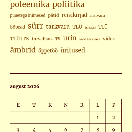
poleemika
poliitika
reisikirjad
pätid
puuetega inimesed
riistvara
sürr
tarkvara
TLÜ
Sõbrad
TTÜ
tsikkel
urin
video
TTÜ ITK
turvalisus
TV
vaba tarkvara
ämbrid
üritused
õppetöö
august 2026
E
T
K
N
R
L
P
1
2
3
4
5
6
7
8
9