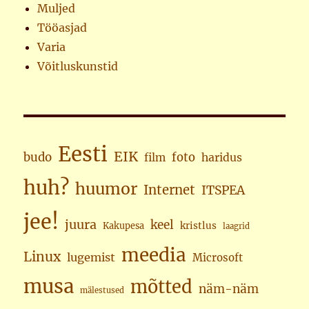
Muljed
Tööasjad
Varia
Võitluskunstid
Eesti
EIK
budo
foto
haridus
film
huh?
huumor
Internet
ITSPEA
jee!
juura
keel
kristlus
Kakupesa
laagrid
meedia
Linux
lugemist
Microsoft
musa
mõtted
näm-näm
mälestused