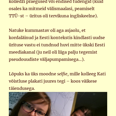
kolledži praegused või endised tudengid (kuid
osales ka mitmeid välismaalasi, peamiselt
TTÜ-st – üritus oli tervikuna ingliskeelne).
Natuke kummastav oli aga asjaolu, et
kordaläinud ja Eesti kontekstis kindlasti uudse
ürituse vastu ei tundnud huvi mitte ükski Eesti
meediakanal (ju neil oli liiga palju tegemist
pseudouudiste väljapumpamisega…).
Lõpuks ka üks moodne
selfie
, mille kolleeg Kati
võistluse plakati juures tegi – koos väikese
täiendusega.