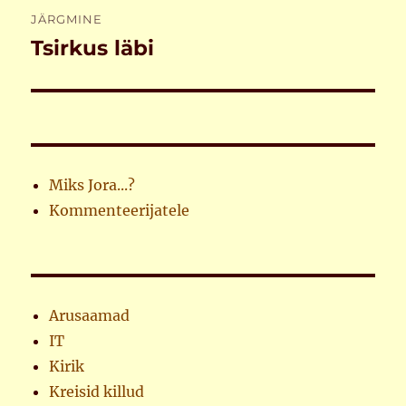
JÄRGMINE
Tsirkus läbi
Järgmine
postitus:
Miks Jora...?
Kommenteerijatele
Arusaamad
IT
Kirik
Kreisid killud