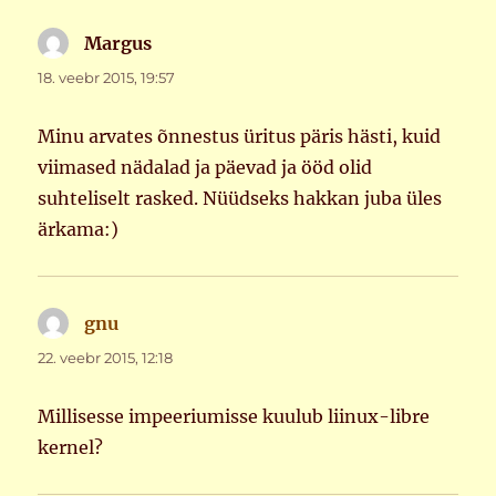
Margus
ütleb:
18. veebr 2015, 19:57
Minu arvates õnnestus üritus päris hästi, kuid
viimased nädalad ja päevad ja ööd olid
suhteliselt rasked. Nüüdseks hakkan juba üles
ärkama:)
gnu
ütleb:
22. veebr 2015, 12:18
Millisesse impeeriumisse kuulub liinux-libre
kernel?