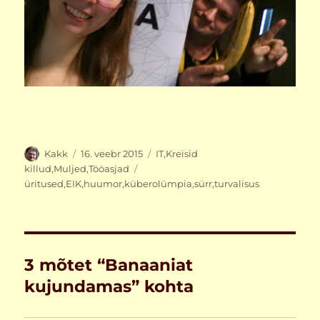
Autor
Postitatud
Rubriigid
Kakk
16. veebr 2015
IT
,
Kreisid
Sildid
killud
,
Muljed
,
Tööasjad
üritused
,
EIK
,
huumor
,
küberolümpia
,
sürr
,
turvalisus
3 mõtet “Banaaniat
kujundamas” kohta