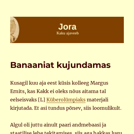
Jora
Banaaniat kujundamas
Kusagil kuu aja eest küsis kolleeg Margus
Ernits, kas Kakk ei oleks nõus aitama tal
eelseisvaks [L]
Küberolümpiaks
materjali
kirjutada. Et asi tundus põnev, siis loomulikult.
Algul oli juttu ainult paari andmebaasi ja
staatilise lehe tekitamises, siis aga hakkas lugu