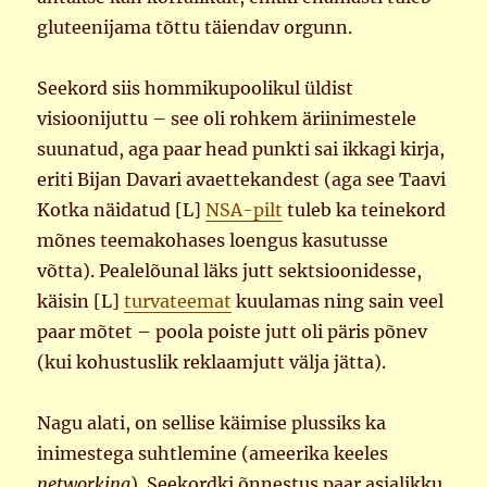
gluteenijama tõttu täiendav orgunn.
Seekord siis hommikupoolikul üldist
visioonijuttu – see oli rohkem äriinimestele
suunatud, aga paar head punkti sai ikkagi kirja,
eriti Bijan Davari avaettekandest (aga see Taavi
Kotka näidatud [L]
NSA-pilt
tuleb ka teinekord
mõnes teemakohases loengus kasutusse
võtta). Pealelõunal läks jutt sektsioonidesse,
käisin [L]
turvateemat
kuulamas ning sain veel
paar mõtet – poola poiste jutt oli päris põnev
(kui kohustuslik reklaamjutt välja jätta).
Nagu alati, on sellise käimise plussiks ka
inimestega suhtlemine (ameerika keeles
networking
). Seekordki õnnestus paar asjalikku