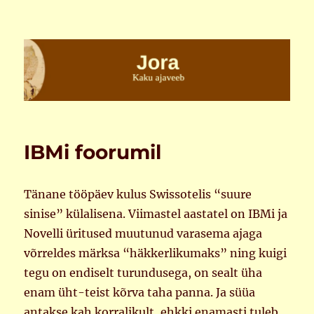
Jora
IBMi foorumil
Tänane tööpäev kulus Swissotelis “suure
sinise” külalisena. Viimastel aastatel on IBMi ja
Novelli üritused muutunud varasema ajaga
võrreldes märksa “häkkerlikumaks” ning kuigi
tegu on endiselt turundusega, on sealt üha
enam üht-teist kõrva taha panna. Ja süüa
antakse kah korralikult, ehkki enamasti tuleb