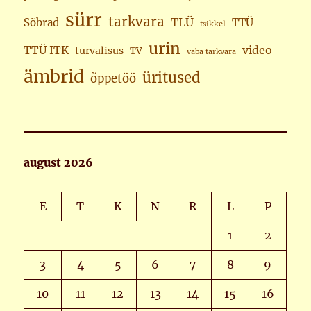
sürr
tarkvara
TLÜ
Sõbrad
TTÜ
tsikkel
urin
video
TTÜ ITK
turvalisus
TV
vaba tarkvara
ämbrid
üritused
õppetöö
august 2026
E
T
K
N
R
L
P
1
2
3
4
5
6
7
8
9
10
11
12
13
14
15
16