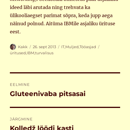
ideed läbi arutada ning trehvata ka
ülikooliaegset parimat sõpra, keda jupp aega
näinud polnud. Aitüma IBMile asjaliku ürituse
eest.
Autor
Postitatud
Rubriigid
Sildid
Kakk
26. sept 2013
IT
,
Muljed
,
Tööasjad
üritused
,
IBM
,
turvalisus
Navigeerimine
EELMINE
Gluteenivaba pitsasai
Eelmine
postitus:
JÄRGMINE
Kolledž löödi kasti
Järgmine