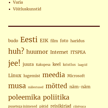
Varia
Võitluskunstid
Eesti
EIK
budo
foto
haridus
film
huh?
huumor
Internet
ITSPEA
jee!
juura
keel
kristlus
Kakupesa
laagrid
meedia
Linux
lugemist
Microsoft
musa
mõtted
näm-näm
mälestused
poleemika
poliitika
reisikirjad
pätid
puuetega inimesed
riistvara