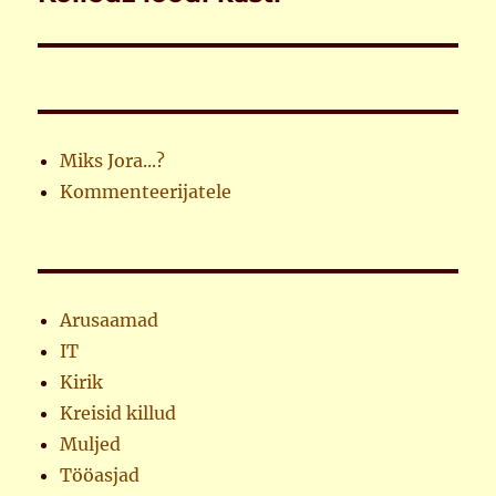
postitus:
Miks Jora...?
Kommenteerijatele
Arusaamad
IT
Kirik
Kreisid killud
Muljed
Tööasjad