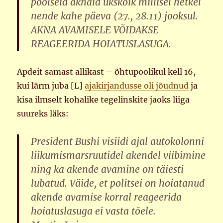
poolseid aknaid ükskõik millisel hetkel
nende kahe päeva (27., 28.11) jooksul.
AKNA AVAMISELE VÕIDAKSE
REAGEERIDA HOIATUSLASUGA.
Apdeit samast allikast – õhtupoolikul kell 16,
kui lärm juba [L]
ajakirjandusse oli jõudnud
ja
kisa ilmselt kohalike tegelinskite jaoks liiga
suureks läks:
President Bushi visiidi ajal autokolonni
liikumismarsruutidel akendel viibimine
ning ka akende avamine on täiesti
lubatud. Väide, et politsei on hoiatanud
akende avamise korral reageerida
hoiatuslasuga ei vasta tõele.