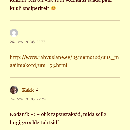
kukun? Siis on vist suur võimalus saada paar
kuuli snaiperitelt
-
ütleb:
24. nov. 2006, 22:33
http://www.rahvuslane.ee/05raamatud/uus_m
aailmakord/um_53.html
Kakk
ütleb:
24. nov. 2006, 22:39
Kodanik -: – ehk täpsustaksid, mida selle
lingiga öelda tahtsid?