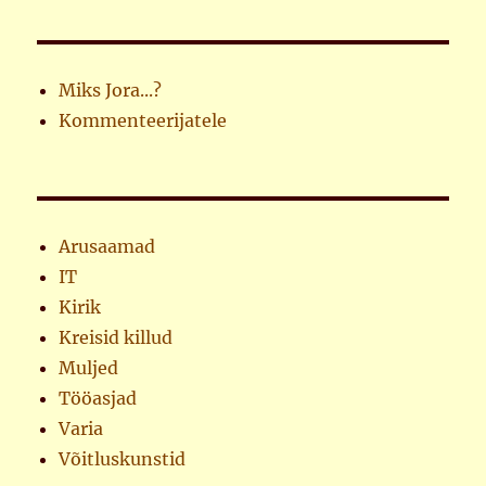
Miks Jora...?
Kommenteerijatele
Arusaamad
IT
Kirik
Kreisid killud
Muljed
Tööasjad
Varia
Võitluskunstid