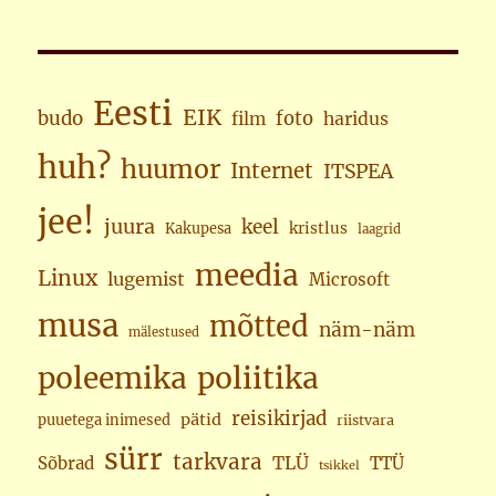
Eesti
EIK
budo
foto
haridus
film
huh?
huumor
Internet
ITSPEA
jee!
juura
keel
kristlus
Kakupesa
laagrid
meedia
Linux
lugemist
Microsoft
musa
mõtted
näm-näm
mälestused
poleemika
poliitika
reisikirjad
pätid
puuetega inimesed
riistvara
sürr
tarkvara
TLÜ
Sõbrad
TTÜ
tsikkel