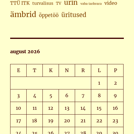
urin
video
TTÜ ITK
turvalisus
TV
vaba tarkvara
ämbrid
üritused
õppetöö
august 2026
E
T
K
N
R
L
P
1
2
3
4
5
6
7
8
9
10
11
12
13
14
15
16
17
18
19
20
21
22
23
24
25
26
27
28
29
30