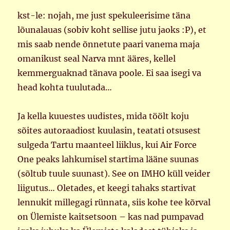
kst-le: nojah, me just spekuleerisime täna
lõunalauas (sobiv koht sellise jutu jaoks :P), et
mis saab nende õnnetute paari vanema maja
omanikust seal Narva mnt ääres, kellel
kemmerguaknad tänava poole. Ei saa isegi va
head kohta tuulutada…
Ja kella kuuestes uudistes, mida töölt koju
sõites autoraadiost kuulasin, teatati otsusest
sulgeda Tartu maanteel liiklus, kui Air Force
One peaks lahkumisel startima lääne suunas
(sõltub tuule suunast). See on IMHO küll veider
liigutus… Oletades, et keegi tahaks startivat
lennukit millegagi rünnata, siis kohe tee kõrval
on Ülemiste kaitsetsoon – kas nad pumpavad