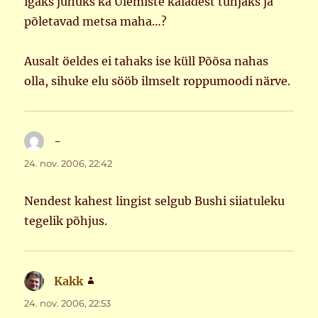
igaks juhuks ka Ülemiste kaladest tühjaks ja
põletavad metsa maha…?
Ausalt öeldes ei tahaks ise küll Põõsa nahas
olla, sihuke elu sööb ilmselt roppumoodi närve.
-
ütleb:
24. nov. 2006, 22:42
Nendest kahest lingist selgub Bushi siiatuleku
tegelik põhjus.
Kakk
ütleb:
24. nov. 2006, 22:53