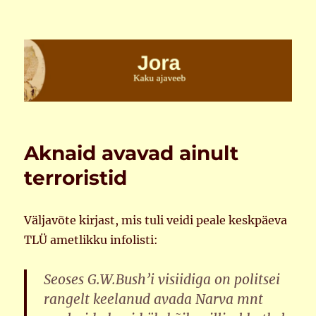
Jora
Aknaid avavad ainult
terroristid
Väljavõte kirjast, mis tuli veidi peale keskpäeva
TLÜ ametlikku infolisti:
Seoses G.W.Bush’i visiidiga on politsei
rangelt keelanud avada Narva mnt