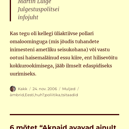
Martin Luige
Julgestuspolitsei
infojuht
Kas tegu oli kellegi üliaktiivse pollari
omaloominguga (mis jõudis tuhandete
inimesteni ametliku seisukohana) või vastu
ootusi haisemaläinud essu kiire, ent hilisevõitu
kokkurookimisega, jääb ilmselt edaspidiseks
uurimiseks.
Autor
Postitatud
Rubriigid
Sildid
Kakk
24. nov. 2006
Muljed
ämbrid
,
Eesti
,
huh?
,
poliitika
,
tsitaadid
6 mõtet “Aknaid avavad ainult