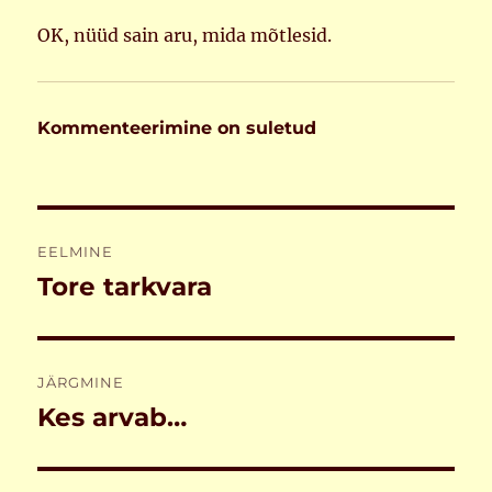
OK, nüüd sain aru, mida mõtlesid.
Kommenteerimine on suletud
Navigeerimine
EELMINE
Tore tarkvara
Eelmine
postitus:
JÄRGMINE
Kes arvab…
Järgmine
postitus: