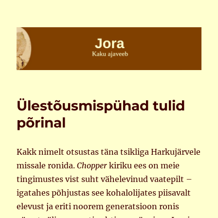
Jora
Ülestõusmispühad tulid
põrinal
Kakk nimelt otsustas täna tsikliga Harkujärvele
missale ronida.
Chopper
kiriku ees on meie
tingimustes vist suht vähelevinud vaatepilt –
igatahes põhjustas see kohalolijates piisavalt
elevust ja eriti noorem generatsioon ronis