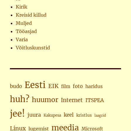
Kirik
Kreisid killud
Muljed
Tööasjad
Varia
Võitluskunstid
Eesti
EIK
budo
foto
haridus
film
huh?
huumor
Internet
ITSPEA
jee!
juura
keel
kristlus
Kakupesa
laagrid
meedia
Linux
lugemist
Microsoft