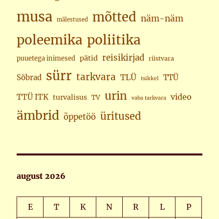
musa
mõtted
näm-näm
mälestused
poleemika
poliitika
reisikirjad
pätid
puuetega inimesed
riistvara
sürr
tarkvara
TLÜ
Sõbrad
TTÜ
tsikkel
urin
video
TTÜ ITK
turvalisus
TV
vaba tarkvara
ämbrid
üritused
õppetöö
august 2026
E
T
K
N
R
L
P