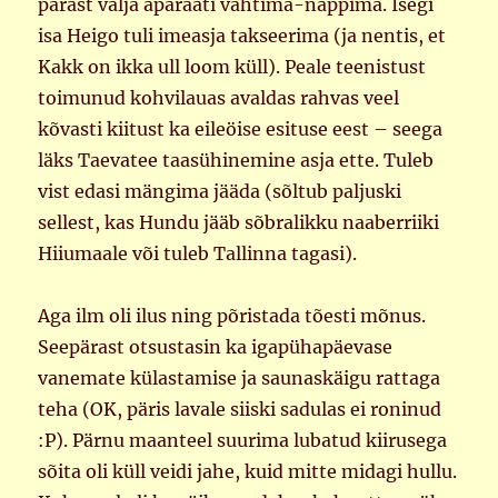
pärast välja aparaati vahtima-näppima. Isegi
isa Heigo tuli imeasja takseerima (ja nentis, et
Kakk on ikka ull loom küll). Peale teenistust
toimunud kohvilauas avaldas rahvas veel
kõvasti kiitust ka eileöise esituse eest – seega
läks Taevatee taasühinemine asja ette. Tuleb
vist edasi mängima jääda (sõltub paljuski
sellest, kas Hundu jääb sõbralikku naaberriiki
Hiiumaale või tuleb Tallinna tagasi).
Aga ilm oli ilus ning põristada tõesti mõnus.
Seepärast otsustasin ka igapühapäevase
vanemate külastamise ja saunaskäigu rattaga
teha (OK, päris lavale siiski sadulas ei roninud
:P). Pärnu maanteel suurima lubatud kiirusega
sõita oli küll veidi jahe, kuid mitte midagi hullu.