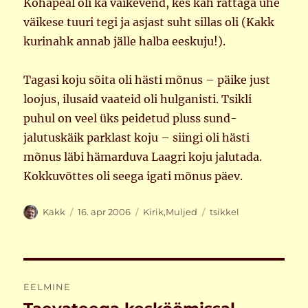
Kohapeal oli ka väikevend, kes kah rattaga ühe
väikese tuuri tegi ja asjast suht sillas oli (Kakk
kurinahk annab jälle halba eeskuju!).
Tagasi koju sõita oli hästi mõnus – päike just
loojus, ilusaid vaateid oli hulganisti. Tsikli
puhul on veel üks peidetud pluss sund-
jalutuskäik parklast koju – siingi oli hästi
mõnus läbi hämarduva Laagri koju jalutada.
Kokkuvõttes oli seega igati mõnus päev.
Autor
Postitatud
Rubriigid
Sildid
Kakk
16. apr 2006
Kirik
,
Muljed
tsikkel
Navigeerimine
EELMINE
Eelmine