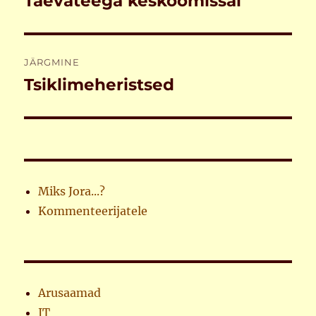
Taevateega kesköömissal
postitus:
JÄRGMINE
Tsiklimeheristsed
Järgmine
postitus:
Miks Jora...?
Kommenteerijatele
Arusaamad
IT