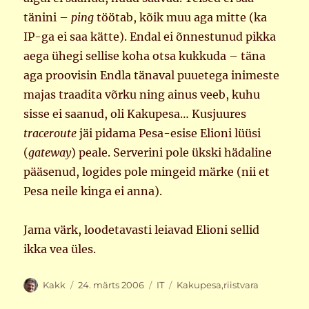
tänini –
ping
töötab, kõik muu aga mitte (ka
IP-ga ei saa kätte). Endal ei õnnestunud pikka
aega ühegi sellise koha otsa kukkuda – täna
aga proovisin Endla tänaval puuetega inimeste
majas traadita võrku ning ainus veeb, kuhu
sisse ei saanud, oli Kakupesa… Kusjuures
traceroute
jäi pidama Pesa-esise Elioni lüüsi
(
gateway
) peale. Serverini pole ükski hädaline
pääsenud, logides pole mingeid märke (nii et
Pesa neile kinga ei anna).
Jama värk, loodetavasti leiavad Elioni sellid
ikka vea üles.
Autor
Postitatud
Rubriigid
Sildid
Kakk
24. märts 2006
IT
Kakupesa
,
riistvara