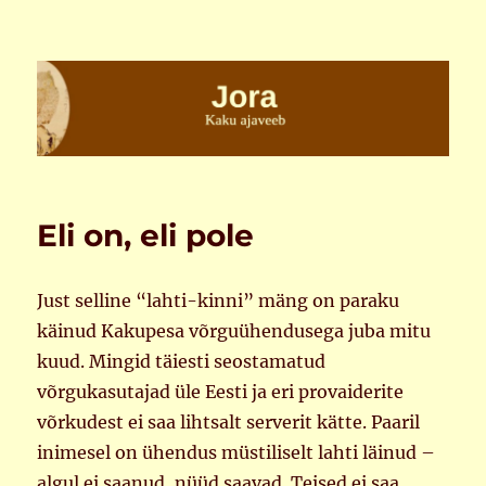
Jora
Eli on, eli pole
Just selline “lahti-kinni” mäng on paraku
käinud Kakupesa võrguühendusega juba mitu
kuud. Mingid täiesti seostamatud
võrgukasutajad üle Eesti ja eri provaiderite
võrkudest ei saa lihtsalt serverit kätte. Paaril
inimesel on ühendus müstiliselt lahti läinud –
algul ei saanud, nüüd saavad. Teised ei saa