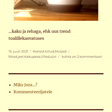
…kaku ja rehaga, ehk uus trend
toalillekasvatuses
Postitatud
Rubriigid
Sildid
15. juuli 2021
Kreisid killud
,
Muljed
Käkebana
fotod
,
jee!
,
Kakupesa
,
lilled
,
sürr
kohta on 2 kommentaari
Miks Jora...?
Kommenteerijatele