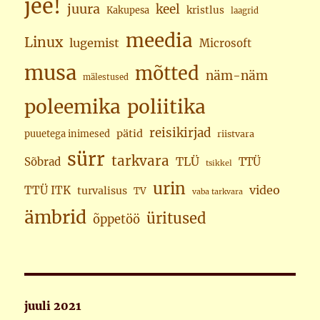
jee!
juura
keel
kristlus
Kakupesa
laagrid
meedia
Linux
lugemist
Microsoft
musa
mõtted
näm-näm
mälestused
poleemika
poliitika
reisikirjad
pätid
puuetega inimesed
riistvara
sürr
tarkvara
TLÜ
Sõbrad
TTÜ
tsikkel
urin
video
TTÜ ITK
turvalisus
TV
vaba tarkvara
ämbrid
üritused
õppetöö
juuli 2021