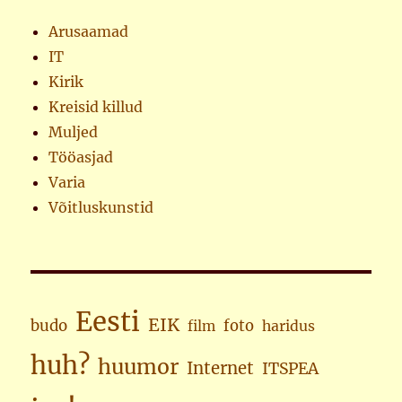
Arusaamad
IT
Kirik
Kreisid killud
Muljed
Tööasjad
Varia
Võitluskunstid
Eesti
EIK
budo
foto
haridus
film
huh?
huumor
Internet
ITSPEA