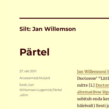
Silt:
Jan Willemson
Pärtel
Postitatud
27. okt 2011
Jan Willemsoni 
Rubriigid
Arusaamad
,
Muljed
Doctorow’ “Littl
Sildid
Eesti
,
Jan
mitte [L]
Doctor
Willemson
,
lugemist
,
Pärtel
alternatiivse lõ
,
võim
sobitub enda ke
häirivalt) Eesti