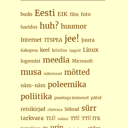
Eesti
n
EIK
budo
foto
film
huh?
huumor
haridus
jee!
Internet
juura
ITSPEA
Linux
keel
kristlus
Kakupesa
laagrid
meedia
lugemist
Microsoft
musa
mõtted
mälestused
poleemika
näm-näm
poliitika
pätid
puuetega inimesed
sürr
reisikirjad
Sõbrad
riistvara
tarkvara
TLÜ
TTÜ
TTÜ ITK
tsikkel
urin