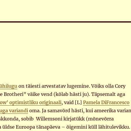
lühilugu
on täiesti arvestatav lugemine. Võiks olla Cory
e Brotheri” väike vend (kõlab hästi ju). Täpsemalt aga
ow’ optimistliku originaali
, vaid [L]
Pamela DiFrancesco
puga variandi
oma. Ja samavõrd hästi, kui ameerika varia
skkonda, sobib Willemsoni kirjatükk (mõnevõrra
 ja üldse Euroopa tänapäeva – õigemini küll lähitulevikku.