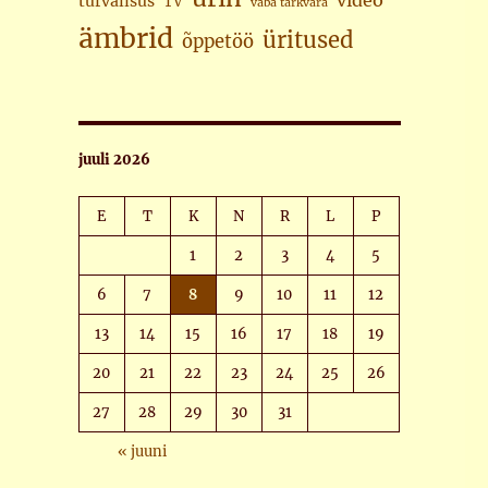
video
turvalisus
TV
vaba tarkvara
ämbrid
üritused
õppetöö
juuli 2026
E
T
K
N
R
L
P
1
2
3
4
5
6
7
8
9
10
11
12
13
14
15
16
17
18
19
20
21
22
23
24
25
26
27
28
29
30
31
« juuni