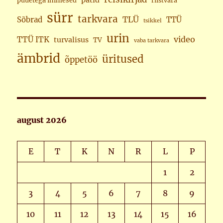
pätid
puuetega inimesed
riistvara
sürr
tarkvara
TLÜ
Sõbrad
TTÜ
tsikkel
urin
video
TTÜ ITK
turvalisus
TV
vaba tarkvara
ämbrid
üritused
õppetöö
august 2026
E
T
K
N
R
L
P
1
2
3
4
5
6
7
8
9
10
11
12
13
14
15
16