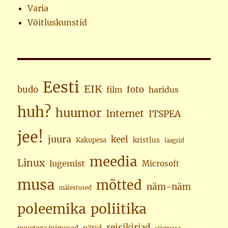
Varia
Võitluskunstid
Eesti
EIK
budo
foto
haridus
film
huh?
huumor
Internet
ITSPEA
jee!
juura
keel
kristlus
Kakupesa
laagrid
meedia
Linux
lugemist
Microsoft
musa
mõtted
näm-näm
mälestused
poleemika
poliitika
reisikirjad