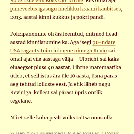
Robertsile ehk Ross Ulbrichtile
, kes omal ajal
pimeveebis igasugu imelikku kraami kaubitses
,
2013. aastal kinni kukkus ja pokri pandi.
Pokripanemine oli ärateenitud, mitmed head
aastad kinniistumine ka. Aga isegi
90-ndate
USA tagaotsituim inimene nimega Kevin
sai
omal ajal viie aastaga välja – Ulbricht sai
kaks
eluaegset pluss 40 aastat
. Lihtne matemaatika
ütleb, et sell istus ära üle 10 aasta, üsna paras
aeg tehtud lolluste eest. Ja ehk läheb nagu
Keviniga, kellest sai pärast üpris ontlik
tegelane.
Nii et selle koha pealt võiks täitsa nõus olla.
Postitatud
Rubriigid
Sildid
22. jaan 2025
Arusaamad
,
IT
,
Muljed
,
Tööasjad
Donald