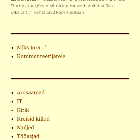
Trump
,
juura
,
Kevin Mitnick
,
pimeveeb
,
poliitika
,
Ross
Ühest
Ulbricht
kohta on 2 kommentaari
piraadist
Miks Jora...?
Kommenteerijatele
Arusaamad
IT
Kirik
Kreisid killud
Muljed
Tööasjad