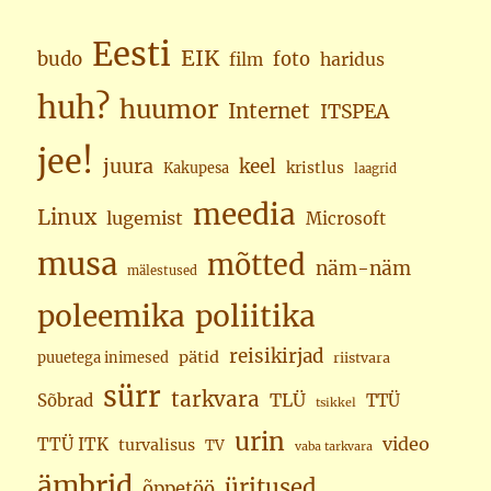
Eesti
EIK
budo
foto
haridus
film
huh?
huumor
Internet
ITSPEA
jee!
juura
keel
kristlus
Kakupesa
laagrid
meedia
Linux
lugemist
Microsoft
musa
mõtted
näm-näm
mälestused
poleemika
poliitika
reisikirjad
pätid
puuetega inimesed
riistvara
sürr
tarkvara
TLÜ
Sõbrad
TTÜ
tsikkel
urin
video
TTÜ ITK
turvalisus
TV
vaba tarkvara
ämbrid
üritused
õppetöö