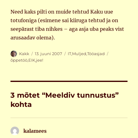
Need kaks pilti on muide tehtud Kaku uue
totufoniga (esimene sai kiiruga tehtud ja on
seepärast tiba nihkes – aga asja uba peaks vist
arusaadav olema).
Autor
Postitatud
Rubriigid
Sildid
Kakk
13. juuni 2007
IT
,
Muljed
,
Tööasjad
õppetöö
,
EIK
,
jee!
3 mõtet “Meeldiv tunnustus”
kohta
kalamees
ütleb: