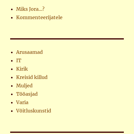
Miks Jora...?
Kommenteerijatele
Arusaamad
IT
Kirik
Kreisid killud
Muljed
Tööasjad
Varia
Võitluskunstid