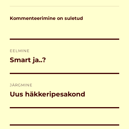
Kommenteerimine on suletud
Navigeerimine
EELMINE
Smart ja..?
Eelmine
postitus:
JÄRGMINE
Uus häkkeripesakond
Järgmine
postitus: