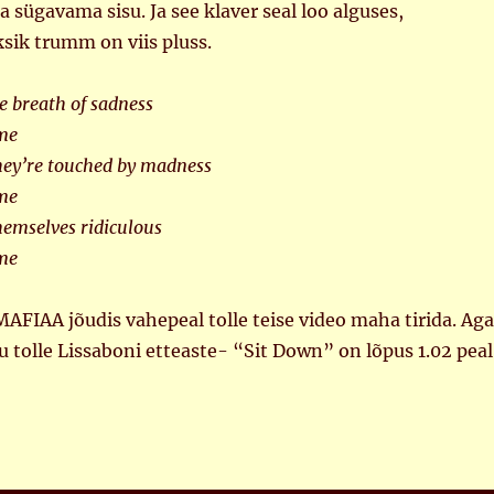
 sügavama sisu. Ja see klaver seal loo alguses,
ksik trumm on viis pluss.
e breath of sadness
 me
hey’re touched by madness
 me
hemselves ridiculous
 me
AFIAA jõudis vahepeal tolle teise video maha tirida. Aga
u tolle Lissaboni etteaste- “Sit Down” on lõpus 1.02 peal