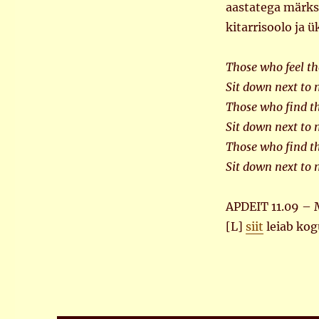
aastatega märksa
kitarrisoolo ja ü
Those who feel th
Sit down next to
Those who find t
Sit down next to
Those who find t
Sit down next to
APDEIT 11.09 – M
[L]
siit
leiab kog