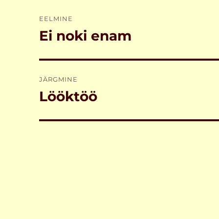
Navigeerimine
EELMINE
Ei noki enam
Eelmine
postitus:
JÄRGMINE
Lööktöö
Järgmine
postitus: