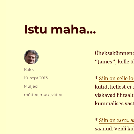
Istu maha…
Üheksakümnendat
“James”, kelle ü
Autor
Kakk
Postitatud
10. sept 2013
*
Siin on selle l
Rubriigid
Muljed
kutid, kellest ei
Sildid
mõtted
,
musa
,
video
viskavad lihtsal
kummalises vast
*
Siin on 2012. a
saanud. Veidi ku