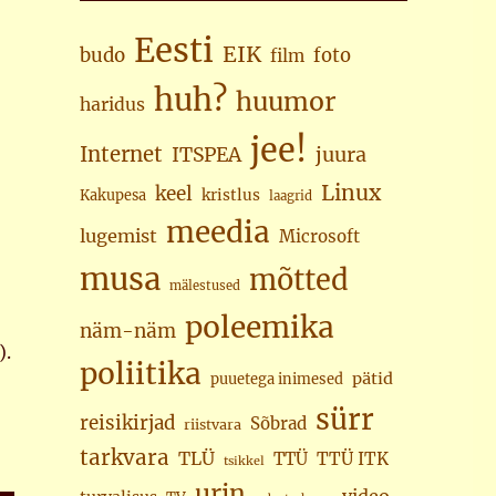
Eesti
EIK
budo
foto
film
huh?
huumor
haridus
jee!
Internet
juura
ITSPEA
Linux
keel
kristlus
Kakupesa
laagrid
meedia
lugemist
Microsoft
musa
mõtted
mälestused
poleemika
näm-näm
).
poliitika
pätid
puuetega inimesed
sürr
reisikirjad
Sõbrad
riistvara
tarkvara
TLÜ
TTÜ
TTÜ ITK
tsikkel
urin