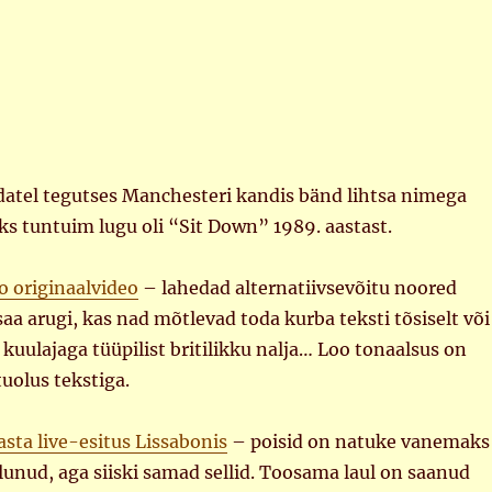
el tegutses Manchesteri kandis bänd lihtsa nimega
ks tuntuim lugu oli “Sit Down” 1989. aastast.
oo originaalvideo
– lahedad alternatiivsevõitu noored
 saa arugi, kas nad mõtlevad toda kurba teksti tõsiselt või
t kuulajaga tüüpilist britilikku nalja… Loo tonaalsus on
uolus tekstiga.
asta live-esitus Lissabonis
– poisid on natuke vanemaks
lunud, aga siiski samad sellid. Toosama laul on saanud