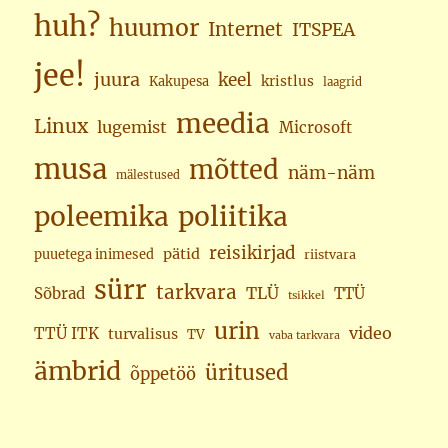
huh?
huumor
Internet
ITSPEA
jee!
juura
keel
kristlus
Kakupesa
laagrid
meedia
Linux
lugemist
Microsoft
musa
mõtted
näm-näm
mälestused
poleemika
poliitika
reisikirjad
pätid
puuetega inimesed
riistvara
sürr
tarkvara
TLÜ
Sõbrad
TTÜ
tsikkel
urin
video
TTÜ ITK
turvalisus
TV
vaba tarkvara
ämbrid
üritused
õppetöö