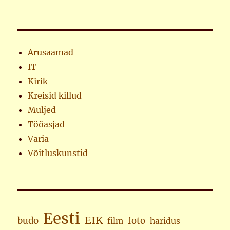
Arusaamad
IT
Kirik
Kreisid killud
Muljed
Tööasjad
Varia
Võitluskunstid
Eesti
EIK
budo
foto
haridus
film