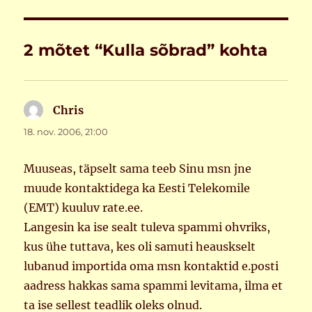
2 mõtet “Kulla sõbrad” kohta
Chris
ütleb:
18. nov. 2006, 21:00
Muuseas, täpselt sama teeb Sinu msn jne
muude kontaktidega ka Eesti Telekomile
(EMT) kuuluv rate.ee.
Langesin ka ise sealt tuleva spammi ohvriks,
kus ühe tuttava, kes oli samuti heauskselt
lubanud importida oma msn kontaktid e.posti
aadress hakkas sama spammi levitama, ilma et
ta ise sellest teadlik oleks olnud.