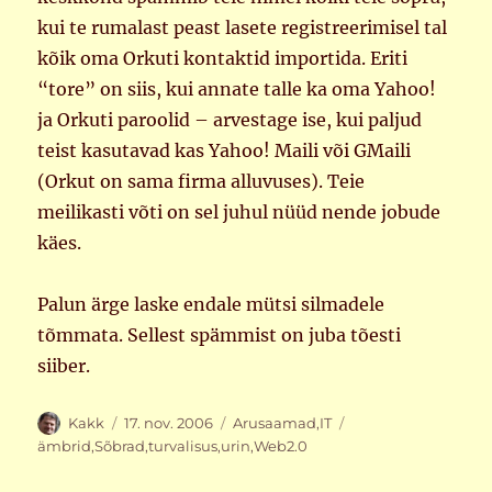
kui te rumalast peast lasete registreerimisel tal
kõik oma Orkuti kontaktid importida. Eriti
“tore” on siis, kui annate talle ka oma Yahoo!
ja Orkuti paroolid – arvestage ise, kui paljud
teist kasutavad kas Yahoo! Maili või GMaili
(Orkut on sama firma alluvuses). Teie
meilikasti võti on sel juhul nüüd nende jobude
käes.
Palun ärge laske endale mütsi silmadele
tõmmata. Sellest spämmist on juba tõesti
siiber.
Autor
Postitatud
Rubriigid
Sildid
Kakk
17. nov. 2006
Arusaamad
,
IT
ämbrid
,
Sõbrad
,
turvalisus
,
urin
,
Web2.0