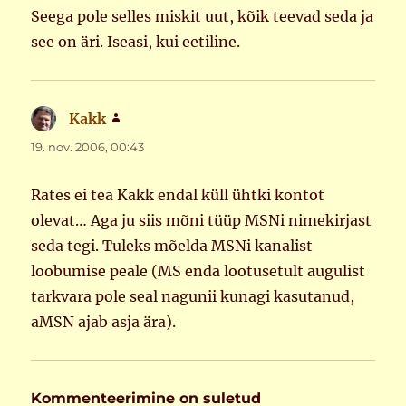
Seega pole selles miskit uut, kõik teevad seda ja
see on äri. Iseasi, kui eetiline.
Kakk
ütleb:
19. nov. 2006, 00:43
Rates ei tea Kakk endal küll ühtki kontot
olevat… Aga ju siis mõni tüüp MSNi nimekirjast
seda tegi. Tuleks mõelda MSNi kanalist
loobumise peale (MS enda lootusetult augulist
tarkvara pole seal nagunii kunagi kasutanud,
aMSN ajab asja ära).
Kommenteerimine on suletud