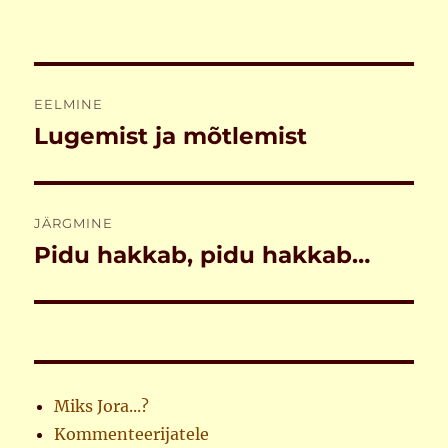
Navigeerimine
EELMINE
Lugemist ja mõtlemist
Eelmine
postitus:
JÄRGMINE
Pidu hakkab, pidu hakkab…
Järgmine
postitus:
Miks Jora...?
Kommenteerijatele