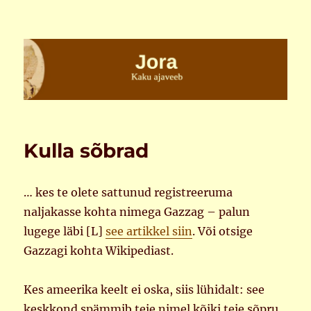
Jora
Kulla sõbrad
… kes te olete sattunud registreeruma
naljakasse kohta nimega Gazzag – palun
lugege läbi [L]
see artikkel siin
. Või otsige
Gazzagi kohta Wikipediast.
Kes ameerika keelt ei oska, siis lühidalt: see
keskkond spämmib teie nimel kõiki teie sõpru,