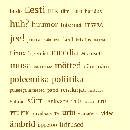
Eesti
EIK
budo
foto
haridus
film
huh?
huumor
Internet
ITSPEA
jee!
juura
keel
kristlus
Kakupesa
laagrid
meedia
Linux
lugemist
Microsoft
musa
mõtted
näm-näm
mälestused
poleemika
poliitika
reisikirjad
pätid
puuetega inimesed
riistvara
sürr
tarkvara
TLÜ
Sõbrad
TTÜ
tsikkel
urin
video
TTÜ ITK
turvalisus
TV
vaba tarkvara
ämbrid
üritused
õppetöö