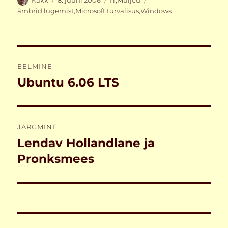
Kakk
8. juuni 2006
IT
,
Muljed
ämbrid
,
lugemist
,
Microsoft
,
turvalisus
,
Windows
Navigeerimine
EELMINE
Ubuntu 6.06 LTS
Eelmine
postitus:
JÄRGMINE
Lendav Hollandlane ja
Järgmine
postitus:
Pronksmees