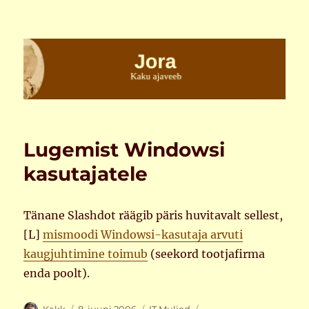
Jora
Lugemist Windowsi
kasutajatele
Tänane Slashdot räägib päris huvitavalt sellest,
[L]
mismoodi Windowsi-kasutaja arvuti
kaugjuhtimine toimub
(seekord tootjafirma
enda poolt).
Autor
Postitatud
Rubriigid
Sildid