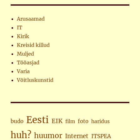
Arusaamad
IT
Kirik
Kreisid killud
Muljed
Tööasjad
Varia
Võitluskunstid
Eesti
EIK
budo
foto
haridus
film
huh?
huumor
Internet
ITSPEA