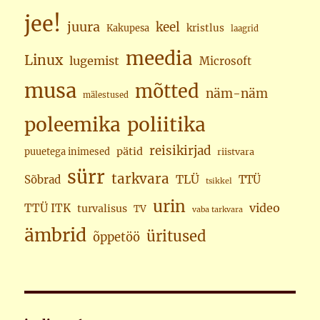
jee!
juura
keel
kristlus
Kakupesa
laagrid
meedia
Linux
lugemist
Microsoft
musa
mõtted
näm-näm
mälestused
poleemika
poliitika
reisikirjad
pätid
puuetega inimesed
riistvara
sürr
tarkvara
TLÜ
Sõbrad
TTÜ
tsikkel
urin
video
TTÜ ITK
turvalisus
TV
vaba tarkvara
ämbrid
üritused
õppetöö