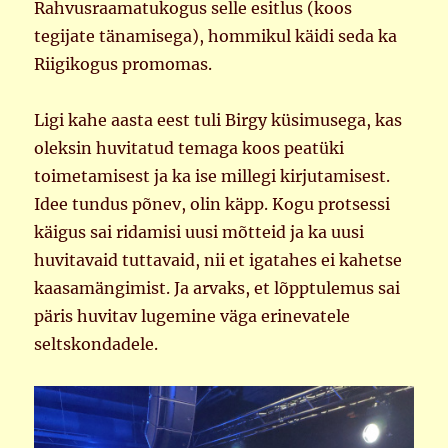
Rahvusraamatukogus selle esitlus (koos
tegijate tänamisega), hommikul käidi seda ka
Riigikogus promomas.
Ligi kahe aasta eest tuli Birgy küsimusega, kas
oleksin huvitatud temaga koos peatüki
toimetamisest ja ka ise millegi kirjutamisest.
Idee tundus põnev, olin käpp. Kogu protsessi
käigus sai ridamisi uusi mõtteid ja ka uusi
huvitavaid tuttavaid, nii et igatahes ei kahetse
kaasamängimist. Ja arvaks, et lõpptulemus sai
päris huvitav lugemine väga erinevatele
seltskondadele.