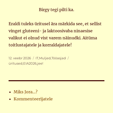
Birgy tegi pilti ka.
Eraldi tuleks üritusel ära märkida see, et sellist
vinget gluteeni- ja laktoosivaba ninaesise
valikut ei olnud vist varem näinudki. Aitüma
toitlustajatele ja korraldajatele!
Postitatud
Rubriigid
Sildid
12. veebr 2026
IT
,
Muljed
,
Tööasjad
üritused
,
EIA2026
,
jee!
Miks Jora...?
Kommenteerijatele