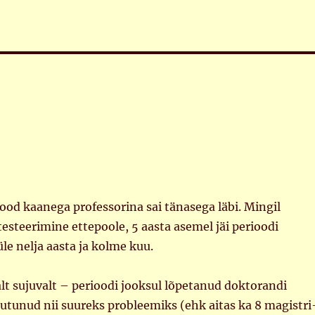
od kaanega professorina sai tänasega läbi. Mingil
testeerimine ettepoole, 5 aasta asemel jäi perioodi
üle nelja aasta ja kolme kuu.
alt sujuvalt – perioodi jooksul lõpetanud doktorandi
utunud nii suureks probleemiks (ehk aitas ka 8 magistri