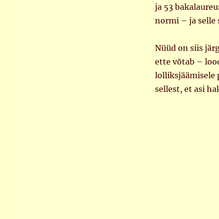
ja 53 bakalaureu
normi – ja selle
Nüüd on siis jär
ette võtab – loo
lolliksjäämisele
sellest, et asi 