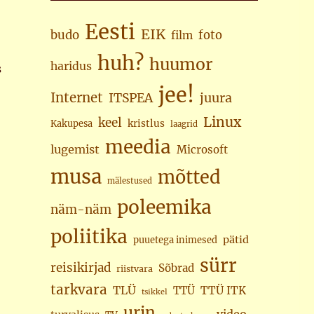
Eesti
EIK
budo
foto
film
huh?
huumor
haridus
s
jee!
Internet
juura
ITSPEA
Linux
keel
kristlus
Kakupesa
laagrid
meedia
lugemist
Microsoft
musa
mõtted
mälestused
poleemika
näm-näm
poliitika
pätid
puuetega inimesed
sürr
reisikirjad
Sõbrad
riistvara
tarkvara
TLÜ
TTÜ
TTÜ ITK
tsikkel
urin