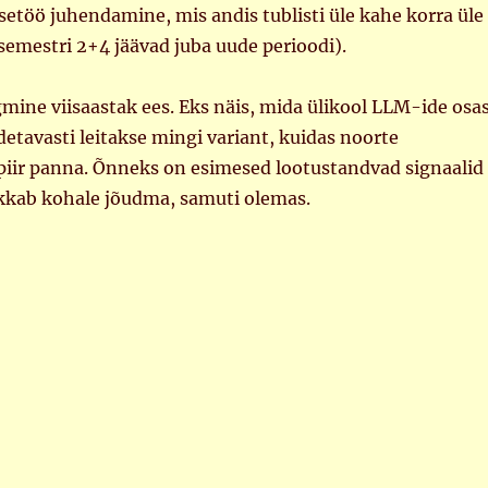
setöö juhendamine, mis andis tublisti üle kahe korra üle
 semestri 2+4 jäävad juba uude perioodi).
gmine viisaastak ees. Eks näis, mida ülikool LLM-ide osa
detavasti leitakse mingi variant, kuidas noorte
 piir panna. Õnneks on esimesed lootustandvad signaalid
hakkab kohale jõudma, samuti olemas.