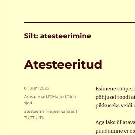
Silt:
atesteerimine
Atesteeritud
Postitatud
8. juuni 2026
Esimene tööperio
Rubriigid
Arusaamad
,
IT
,
Muljed
,
Tööa
põhjusel toodi a
sjad
pikkuseks veidi 
Sildid
atesteerimine
,
jee!
,
karjäär
,
T
TÜ
,
TTÜ ITK
Aga läks üllatav
puudumine ei os